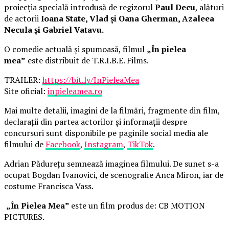
proiecția specială introdusă de regizorul
Paul Decu
, alături
de actorii
Ioana State, Vlad și Oana Gherman, Azaleea
Necula și Gabriel Vatavu.
O comedie actuală și spumoasă, filmul
„În pielea
mea”
este distribuit de T.R.I.B.E. Films.
TRAILER:
https://bit.ly/InPieleaMea
Site oficial:
inpieleamea.ro
Mai multe detalii, imagini de la filmări, fragmente din film,
declarații din partea actorilor și informații despre
concursuri sunt disponibile pe paginile social media ale
filmului de
Facebook
,
Instagram
,
TikTok
.
Adrian Pădurețu semnează imaginea filmului. De sunet s-a
ocupat Bogdan Ivanovici, de scenografie Anca Miron, iar de
costume Francisca Vass.
„În Pielea Mea”
este un film produs de: CB MOTION
PICTURES.