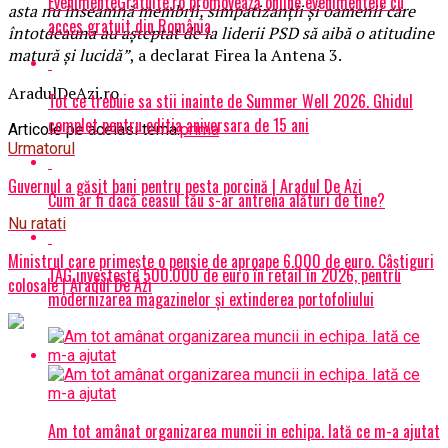
EvenimenteGratuite.ro promovează online evenimentele cu
asta nu înseamnă membrii, simpatizanţii şi oamenii care
acces gratuit din România
întotdeauna au aşteptat de la liderii PSD să aibă o atitudine
matură şi lucidă”
, a declarat Firea la Antena 3.
AradulDeAzi.ro
Tot ce trebuie sa stii inainte de Summer Well 2026. Ghidul
complet pentru editia aniversara de 15 ani
Articole pe aceiasi tema:
prima
Urmatorul
Guvernul a găsit bani pentru pesta porcină | Aradul De Azi
Cum ar fi dacă ceasul tău s-ar antrena alături de tine?
Nu ratati
Ministrul care primeşte o pensie de aproape 6.000 de euro. Câştiguri
TAG investește 500.000 de euro în retail în 2026, pentru
colosale | Aradul De Azi
modernizarea magazinelor și extinderea portofoliului
Am tot amânat organizarea muncii in echipa. Iată ce m-a ajutat