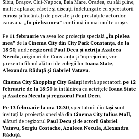
Sibiu, Brașov, Cluj-Napoca, Baia Mare, Oradea, cu săli pline,
multe aplauze, râsete și discuții îndelungate cu spectatorii
curioși și încântați de poveste și de prestațiile actorilor,
caravana
„În pielea mea”
continuă în mai multe orașe.
Pe
11 februarie
va avea loc proiecția specială
„În pielea
mea”
de la
Cinema City din City Park Constanța
,
de la
18:30
, unde
regizorul Paul Decu și actrița Azaleea
Necula
, originari din Constanța și împrejurimi, vor
prezenta filmul alături de colegii lor
Ioana State,
Alexandra Răduță și Gabriel Vatavu.
Cinema City Shopping City Galați
invită spectatorii
pe 12
februarie de la 18:30
la întâlnirea cu actrițele
Ioana State
și Azaleea Necula și regizorul Paul Decu.
Pe 13 februarie la ora 18:30
, spectatorii din
Iași
sunt
invitați la proiecția specială din
Cinema City Iulius Mall
,
alături de regizorul
Paul Decu
și de actorii
Gabriel
Vatavu, Sergiu Costache, Azaleea Necula, Alexandra
Răduță.