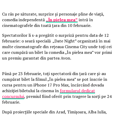
Cu râs pe săturate, surprize și personaje pline de viață,
comedia independentă
„În pielea mea”
intră în
cinematografele din toată țara din 10 februarie.
Spectatorilor li s-a pregătit o surpriză pentru data de 12
februarie: o seară specială „Date Night” organizată în mai
multe cinematografe din rețeaua Cinema City unde toți cei
care cumpără un bilet la comedia „În pielea mea” vor primi
un premiu garantat din partea Avon.
Până pe 23 februarie, toți spectatorii din țară care și-au
cumpărat bilet la filmul „În pielea mea” se pot înscrie în
cursa pentru un iPhone 17 Pro Max, încărcând dovada
achiziției biletului la cinema în
formularul dedicat
concursului
, premiul fiind oferit prin tragere la sorți pe 24
februarie.
După proiecțiile speciale din Arad, Timișoara, Alba Iulia,