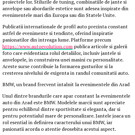
proiectele lor. Stilurile de tuning, combinatiile de jante si
anvelope sau abordarile estetice sunt adesea inspirate din
evenimentele mari din Europa sau din Statele Unite.
Publicatii internationale de profil auto prezinta constant
astfel de evenimente si tendinte, oferind inspiratie
pasionatilor din intreaga lume. Platforme precum
https://www.autoevolution.com
publica articole si galerii
foto care evidentiaza rolul detaliilor, inclusiv jantele si
anvelopele, in construirea unei masini cu personalitate.
Aceste surse contribuie la formarea gusturilor si la
cresterea nivelului de exigenta in randul comunitatii auto.
BMW, un brand frecvent intalnit la evenimentele din Arad
Unul dintre brandurile care apar constant la evenimentele
auto din Arad este BMW. Modelele marcii sunt apreciate
pentru echilibrul dintre sportivitate si eleganta, dar si
pentru potentialul mare de personalizare. Jantele joaca un
rol esential in definirea caracterului unui BMW, iar
pasionatii acorda o atentie deosebita acestui aspect.