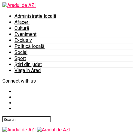
Administrație locală
Afaceri
Cultură
Eveniment
Exclusiv
Politică locală
Social
Sport
Știri din județ
Viața în Arad
Connect with us