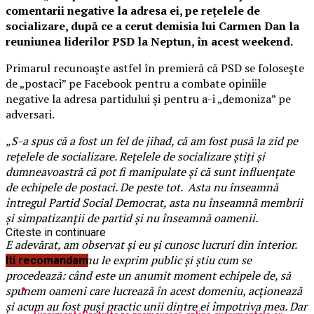
comentarii negative la adresa ei, pe reţelele de
socializare, după ce a cerut demisia lui Carmen Dan la
reuniunea liderilor PSD la Neptun, în acest weekend.
Primarul recunoaşte astfel în premieră că PSD se foloseşte
de „postaci” pe Facebook pentru a combate opiniile
negative la adresa partidului şi pentru a-i „demoniza” pe
adversari.
„S-a spus că a fost un fel de jihad, că am fost pusă la zid pe
reţelele de socializare. Reţelele de socializare ştiţi şi
dumneavoastră că pot fi manipulate şi că sunt influenţate
de echipele de postaci. De peste tot. Asta nu înseamnă
întregul Partid Social Democrat, asta nu înseamnă membrii
şi simpatizanţii de partid şi nu înseamnă oamenii.
Citeste in continuare
E adevărat, am observat şi eu şi cunosc lucruri din interior.
Daţi-mi voie să nu le exprim public şi ştiu cum se
Iti recomandam
procedează: când este un anumit moment echipele de, să
spunem oameni care lucrează în acest domeniu, acţionează
şi acum au fost puşi practic unii dintre ei împotriva mea. Dar