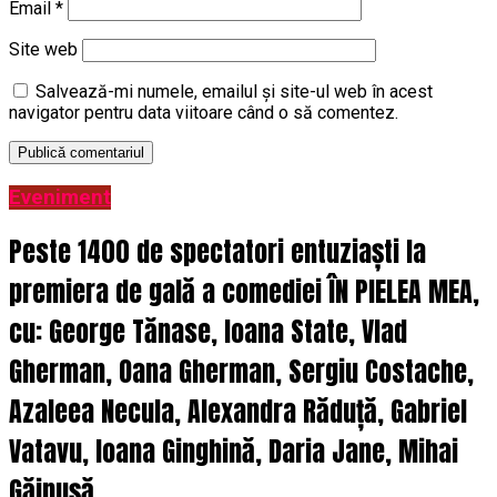
Email
*
Site web
Salvează-mi numele, emailul și site-ul web în acest
navigator pentru data viitoare când o să comentez.
Eveniment
Peste 1400 de spectatori entuziaști la
premiera de gală a comediei ÎN PIELEA MEA,
cu: George Tănase, Ioana State, Vlad
Gherman, Oana Gherman, Sergiu Costache,
Azaleea Necula, Alexandra Răduță, Gabriel
Vatavu, Ioana Ginghină, Daria Jane, Mihai
Găinușă