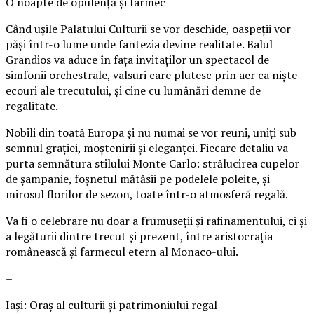
O noapte de opulență și farmec
Când ușile Palatului Culturii se vor deschide, oaspeții vor
păși într-o lume unde fantezia devine realitate. Balul
Grandios va aduce în fața invitaților un spectacol de
simfonii orchestrale, valsuri care plutesc prin aer ca niște
ecouri ale trecutului, și cine cu lumânări demne de
regalitate.
Nobili din toată Europa și nu numai se vor reuni, uniți sub
semnul grației, moștenirii și eleganței. Fiecare detaliu va
purta semnătura stilului Monte Carlo: strălucirea cupelor
de șampanie, foșnetul mătăsii pe podelele poleite, și
mirosul florilor de sezon, toate într-o atmosferă regală.
Va fi o celebrare nu doar a frumuseții și rafinamentului, ci și
a legăturii dintre trecut și prezent, între aristocrația
românească și farmecul etern al Monaco-ului.
–
Iași: Oraș al culturii și patrimoniului regal