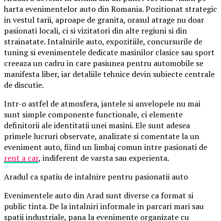
harta evenimentelor auto din Romania. Pozitionat strategic
in vestul tarii, aproape de granita, orasul atrage nu doar
pasionati locali, ci si vizitatori din alte regiuni si din
strainatate. Intalnirile auto, expozitiile, concursurile de
tuning si evenimentele dedicate masinilor clasice sau sport
creeaza un cadru in care pasiunea pentru automobile se
manifesta liber, iar detaliile tehnice devin subiecte centrale
de discutie.
Intr-o astfel de atmosfera, jantele si anvelopele nu mai
sunt simple componente functionale, ci elemente
definitorii ale identitatii unei masini. Ele sunt adesea
primele lucruri observate, analizate si comentate la un
eveniment auto, fiind un limbaj comun intre pasionati de
rent a car
, indiferent de varsta sau experienta.
Aradul ca spatiu de intalnire pentru pasionatii auto
Evenimentele auto din Arad sunt diverse ca format si
public tinta. De la intalniri informale in parcari mari sau
spatii industriale, pana la evenimente organizate cu