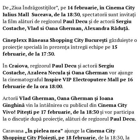
De „Ziua Îndrăgostiților”, pe
14 februarie, în Cinema City
Iulius Mall Suceava, de la 18:30
, spectatorii sunt invitați
la film alături de regizorul
Paul Decu
și de actorii
Sergiu
Costache, Vlad si Oana Gherman, Alexandra Răduță.
Cineplexx Băneasa Shopping City București
găzduiește o
proiecție specială în prezența întregii echipe pe
15
februarie, de la 17:30.
În
Craiova
, regizorul
Paul Decu
și actorii
Sergiu
Costache, Azaleea Necula și Oana Gherman
vor ajunge
la cinematograful
Inspire VIP Electroputere Mall pe 16
februarie de la ora 18:00
.
Actorii
Vlad Gherman, Oana Gherman și Ioana
Ginghină
vin la întâlnirea cu publicul din
Cinema City
Vivo! Pitești pe 17 februarie, de la 18:30
și vor participa
la o discuție după proiecție, alături de regizorul
Paul Decu.
Caravana
„În pielea mea”
ajunge la
Cinema City
Shopping City Ploiești, pe 18 februarie,
de la 18:30, la