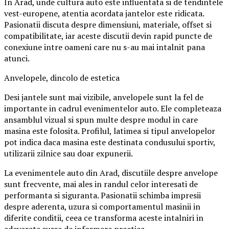
In Arad, unde cultura auto este influentata si de tendintele
vest-europene, atentia acordata jantelor este ridicata.
Pasionatii discuta despre dimensiuni, materiale, offset si
compatibilitate, iar aceste discutii devin rapid puncte de
conexiune intre oameni care nu s-au mai intalnit pana
atunci.
Anvelopele, dincolo de estetica
Desi jantele sunt mai vizibile, anvelopele sunt la fel de
importante in cadrul evenimentelor auto. Ele completeaza
ansamblul vizual si spun multe despre modul in care
masina este folosita. Profilul, latimea si tipul anvelopelor
pot indica daca masina este destinata condusului sportiv,
utilizarii zilnice sau doar expunerii.
La evenimentele auto din Arad, discutiile despre anvelope
sunt frecvente, mai ales in randul celor interesati de
performanta si siguranta. Pasionatii schimba impresii
despre aderenta, uzura si comportamentul masinii in
diferite conditii, ceea ce transforma aceste intalniri in