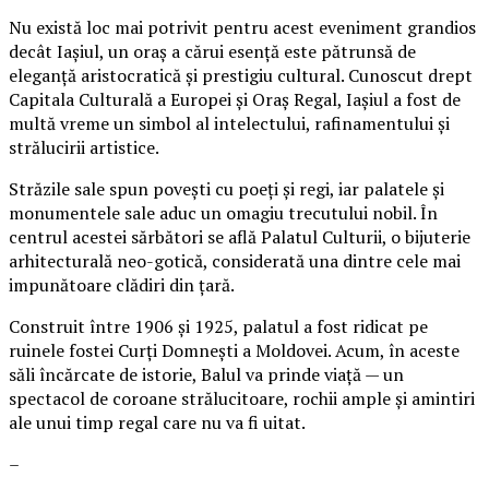
Nu există loc mai potrivit pentru acest eveniment grandios
decât Iașiul, un oraș a cărui esență este pătrunsă de
eleganță aristocratică și prestigiu cultural. Cunoscut drept
Capitala Culturală a Europei și Oraș Regal, Iașiul a fost de
multă vreme un simbol al intelectului, rafinamentului și
strălucirii artistice.
Străzile sale spun povești cu poeți și regi, iar palatele și
monumentele sale aduc un omagiu trecutului nobil. În
centrul acestei sărbători se află Palatul Culturii, o bijuterie
arhitecturală neo-gotică, considerată una dintre cele mai
impunătoare clădiri din țară.
Construit între 1906 și 1925, palatul a fost ridicat pe
ruinele fostei Curți Domnești a Moldovei. Acum, în aceste
săli încărcate de istorie, Balul va prinde viață — un
spectacol de coroane strălucitoare, rochii ample și amintiri
ale unui timp regal care nu va fi uitat.
–