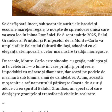
Se desfășoară încet, sub șoaptele aurite ale istoriei și
ecourile măreției regale, o noapte de splendoare unică care
va avea loc în inima României. Pe 6 septembrie 2025, Balul
Grandios al Prinților și Prințeselor de la Monte-Carlo va
umple sălile Palatului Culturii din Iași, aducând cu el
eleganța atemporală a celor mai ilustre tradiții monegasce.
De secole, Monte-Carlo este sinonim cu grația, noblețea și
arta celebrării — o lume în care prinții și prințesele,
împodobiți cu mătase și diamante, dansează pe podele de
marmură sub lumina a mii de candelabre. Acum, această
moștenire a rafinamentului părăsește Coasta de Azur și
aduce cu ea spiritul Balului Grandios, un spectacol care
depășește granițele și transformă visele în realitate.
–