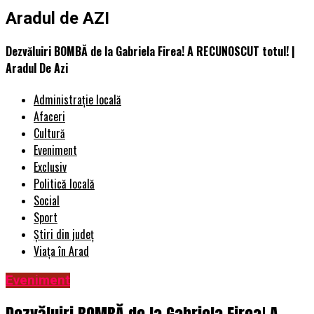
Aradul de AZI
Dezvăluiri BOMBĂ de la Gabriela Firea! A RECUNOSCUT totul! |
Aradul De Azi
Administrație locală
Afaceri
Cultură
Eveniment
Exclusiv
Politică locală
Social
Sport
Știri din județ
Viața în Arad
Eveniment