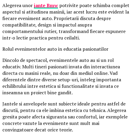
Alegerea unor
jante Bmw
potrivite poate schimba complet
aspectul si atitudinea masinii, iar acest lucru este evident la
fiecare eveniment auto. Proprietarii discuta despre
compatibilitate, design si impactul asupra
comportamentului rutier, transformand fiecare expunere
intr-o lectie practica pentru ceilalti.
Rolul evenimentelor auto in educatia pasionatilor
Dincolo de spectacol, evenimentele auto au si un rol
educativ. Multi tineri pasionati invata din interactiunea
directa cu masini reale, nu doar din mediul online. Vad
diferentele dintre diverse setup-uri, inteleg importanta
echilibrului intre estetica si functionalitate si invata ce
inseamna un proiect bine gandit.
Jantele si anvelopele sunt subiecte ideale pentru astfel de
discutii, pentru ca ele imbina estetica cu tehnica. Alegerea
gresita poate afecta siguranta sau confortul, iar exemplele
concrete vazute la evenimente sunt mult mai
convingatoare decat orice teorie.