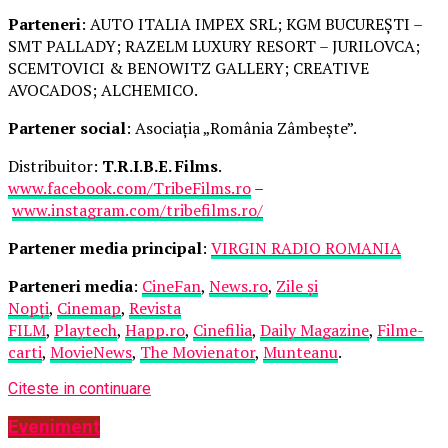
Parteneri
: AUTO ITALIA IMPEX SRL; KGM BUCUREȘTI –
SMT PALLADY; RAZELM LUXURY RESORT – JURILOVCA;
SCEMTOVICI & BENOWITZ GALLERY; CREATIVE
AVOCADOS; ALCHEMICO.
Partener social
: Asociația „România Zâmbește”.
Distribuitor:
T.R.I.B.E. Films
.
www.facebook.com/TribeFilms.ro
–
www.instagram.com/tribefilms.ro/
Partener media principal
:
VIRGIN RADIO ROMANIA
Parteneri media
:
CineFan
,
News.ro
,
Zile și
Nopți
,
Cinemap
,
Revista
FILM
,
Playtech
,
Happ.ro
,
Cinefilia
,
Daily Magazine
,
Filme-
carti
,
MovieNews
,
The Movienator
,
Munteanu
.
Citeste in continuare
Eveniment