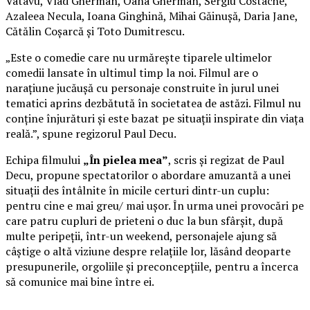
Vatavu, Vlad Gherman, Oana Gherman, Sergiu Costache,
Azaleea Necula, Ioana Ginghină, Mihai Găinușă, Daria Jane,
Cătălin Coșarcă și Toto Dumitrescu.
„Este o comedie care nu urmărește tiparele ultimelor
comedii lansate în ultimul timp la noi. Filmul are o
narațiune jucăușă cu personaje construite în jurul unei
tematici aprins dezbătută în societatea de astăzi. Filmul nu
conține înjurături și este bazat pe situații inspirate din viața
reală.”, spune regizorul Paul Decu.
Echipa filmului
„În pielea mea”
, scris și regizat de Paul
Decu, propune spectatorilor o abordare amuzantă a unei
situații des întâlnite în micile certuri dintr-un cuplu:
pentru cine e mai greu/ mai ușor. În urma unei provocări pe
care patru cupluri de prieteni o duc la bun sfârșit, după
multe peripeții, într-un weekend, personajele ajung să
câștige o altă viziune despre relațiile lor, lăsând deoparte
presupunerile, orgoliile și preconcepțiile, pentru a încerca
să comunice mai bine între ei.