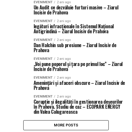
EVENIMENT
2 ani ago
Un Audit ce dezvăluie furturi masive – Ziarul
Incisiv de Prahova
EVENIMENT
2 ani ago
legături infracționale în Sistemul Național
Antigrindină – Ziarul Incisiv de Prahova
EVENIMENT
2 ani ago
Dan Halchin sub presiune – Ziarul Incisiv de
Prahova
EVENIMENT
2 ani ago
„Voi pune poporul și țara pe primul loc” – Ziarul
Incisiv de Prahova
EVENIMENT
2 ani ago
Amenințări și afaceri obscure – Ziarul Incisiv de
Prahova
EVENIMENT
2 ani ago
Corupție și ilegalități în gestionarea deșeurilor
în Prahova. Studiu de caz – ECOPARK ENERGY
din Valea Calugareasca
MORE POSTS