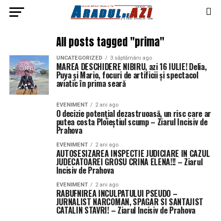
All posts tagged "prima"
UNCATEGORIZED
3 săptămâni ago
MAREA DESCHIDERE NIBIRU, azi 16 IULIE! Delia,
Puya și Mario, focuri de artificii și spectacol
aviatic în prima seară
EVENIMENT
2 ani ago
O decizie potențial dezastruoasă, un risc care ar
putea costa Ploieștiul scump – Ziarul Incisiv de
Prahova
EVENIMENT
2 ani ago
AUTOSESIZAREA INSPECTIE JUDICIARE IN CAZUL
JUDECATOAREI GROSU CRINA ELENA!!! – Ziarul
Incisiv de Prahova
EVENIMENT
2 ani ago
RABUFNIREA INCULPATULUI PSEUDO –
JURNALIST NARCOMAN, SPAGAR SI SANTAJIST
CATALIN STAVRI! – Ziarul Incisiv de Prahova