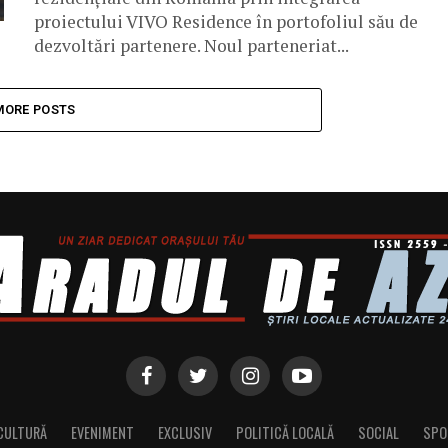
proiectului VIVO Residence în portofoliul său de
dezvoltări partenere. Noul parteneriat...
MORE POSTS
CULTURĂ
EVENIMENT
EXCLUSIV
POLITICĂ LOCALĂ
SOCIAL
SPO