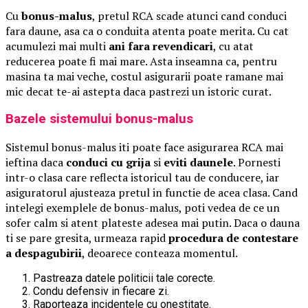
Cu
bonus-malus
, pretul RCA scade atunci cand conduci
fara daune, asa ca o conduita atenta poate merita. Cu cat
acumulezi mai multi
ani fara revendicari
, cu atat
reducerea poate fi mai mare. Asta inseamna ca, pentru
masina ta mai veche, costul asigurarii poate ramane mai
mic decat te-ai astepta daca pastrezi un istoric curat.
Bazele sistemului bonus-malus
Sistemul bonus-malus iti poate face asigurarea RCA mai
ieftina daca
conduci cu grija
si
eviti daunele
. Pornesti
intr-o clasa care reflecta istoricul tau de conducere, iar
asiguratorul ajusteaza pretul in functie de acea clasa. Cand
intelegi exemplele de bonus-malus, poti vedea de ce un
sofer calm si atent plateste adesea mai putin. Daca o dauna
ti se pare gresita, urmeaza rapid
procedura de contestare
a despagubirii
, deoarece conteaza momentul.
Pastreaza datele politicii tale corecte.
Condu defensiv in fiecare zi.
Raporteaza incidentele cu onestitate.