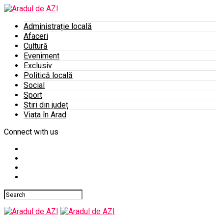
Administrație locală
Afaceri
Cultură
Eveniment
Exclusiv
Politică locală
Social
Sport
Știri din județ
Viața în Arad
Connect with us