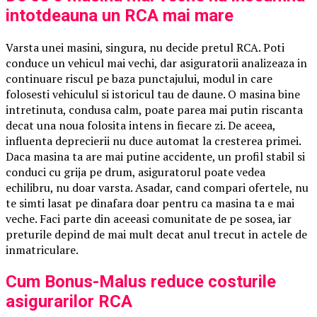
intotdeauna un RCA mai mare
Varsta unei masini, singura, nu decide pretul RCA. Poti
conduce un vehicul mai vechi, dar asiguratorii analizeaza in
continuare riscul pe baza punctajului, modul in care
folosesti vehiculul si istoricul tau de daune. O masina bine
intretinuta, condusa calm, poate parea mai putin riscanta
decat una noua folosita intens in fiecare zi. De aceea,
influenta deprecierii nu duce automat la cresterea primei.
Daca masina ta are mai putine accidente, un profil stabil si
conduci cu grija pe drum, asiguratorul poate vedea
echilibru, nu doar varsta. Asadar, cand compari ofertele, nu
te simti lasat pe dinafara doar pentru ca masina ta e mai
veche. Faci parte din aceeasi comunitate de pe sosea, iar
preturile depind de mai mult decat anul trecut in actele de
inmatriculare.
Cum Bonus-Malus reduce costurile
asigurarilor RCA