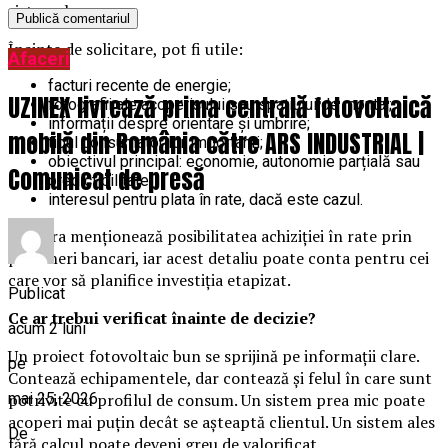
sistemul.
Înainte de solicitare, pot fi utile:
Afaceri
facturi recente de energie;
UZINEX livrează prima centrală fotovoltaică
fotografii ale acoperișului sau spațiului de montaj;
informații despre orientare și umbrire;
mobilă din România către ARS INDUSTRIAL |
tipul consumatorilor importanți;
obiectivul principal: economie, autonomie parțială sau
Comunicat de presă
predictibilitate;
interesul pentru plata în rate, dacă este cazul.
Trevora menționează posibilitatea achiziției în rate prin
parteneri bancari, iar acest detaliu poate conta pentru cei
care vor să planifice investiția etapizat.
Publicat
Ce ar trebui verificat înainte de decizie?
acum 2 luni
Un proiect fotovoltaic bun se sprijină pe informații clare.
pe
Contează echipamentele, dar contează și felul în care sunt
mai 25, 2026
potrivite cu profilul de consum. Un sistem prea mic poate
acoperi mai puțin decât se așteaptă clientul. Un sistem ales
De
fără calcul poate deveni greu de valorificat.