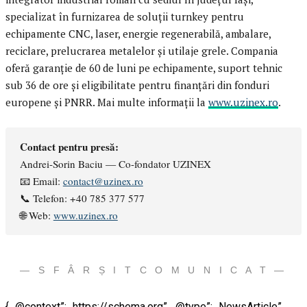
specializat în furnizarea de soluții turnkey pentru
echipamente CNC, laser, energie regenerabilă, ambalare,
reciclare, prelucrarea metalelor și utilaje grele. Compania
oferă garanție de 60 de luni pe echipamente, suport tehnic
sub 36 de ore și eligibilitate pentru finanțări din fonduri
europene și PNRR. Mai multe informații la
www.uzinex.ro
.
Contact pentru presă:
Andrei-Sorin Baciu — Co-fondator UZINEX
📧 Email:
contact@uzinex.ro
📞 Telefon: +40 785 377 577
🌐 Web:
www.uzinex.ro
— S F Â R Ș I T C O M U N I C A T —
{ „@context”: „https://schema.org”, „@type”: „NewsArticle”,