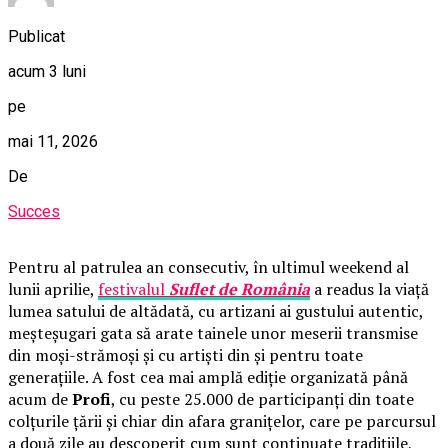
Publicat
acum 3 luni
pe
mai 11, 2026
De
Succes
Pentru al patrulea an consecutiv, în ultimul weekend al
lunii aprilie,
festivalul
Suflet de România
a readus la viață
lumea satului de altădată, cu artizani ai gustului autentic,
meșteșugari gata să arate tainele unor meserii transmise
din moși-strămoși și cu artiști din și pentru toate
generațiile. A fost cea mai amplă ediție organizată până
acum de
Profi
, cu peste 25.000 de participanți din toate
colțurile țării și chiar din afara granițelor, care pe parcursul
a două zile au descoperit cum sunt continuate tradițiile,