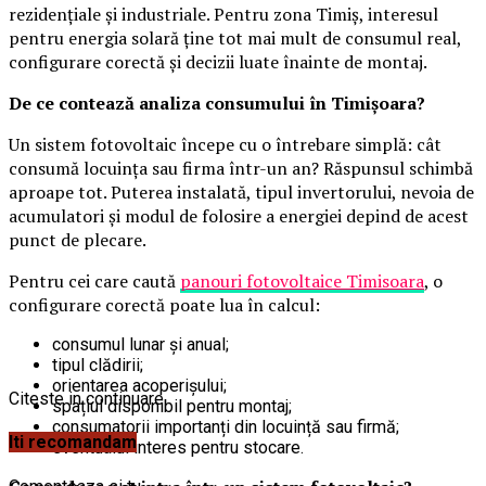
rezidențiale și industriale. Pentru zona Timiș, interesul
pentru energia solară ține tot mai mult de consumul real,
configurare corectă și decizii luate înainte de montaj.
De ce contează analiza consumului în Timișoara?
Un sistem fotovoltaic începe cu o întrebare simplă: cât
consumă locuința sau firma într-un an? Răspunsul schimbă
aproape tot. Puterea instalată, tipul invertorului, nevoia de
acumulatori și modul de folosire a energiei depind de acest
punct de plecare.
Pentru cei care caută
panouri fotovoltaice Timisoara
, o
configurare corectă poate lua în calcul:
consumul lunar și anual;
tipul clădirii;
orientarea acoperișului;
Citeste in continuare
spațiul disponibil pentru montaj;
consumatorii importanți din locuință sau firmă;
Iti recomandam
eventualul interes pentru stocare.