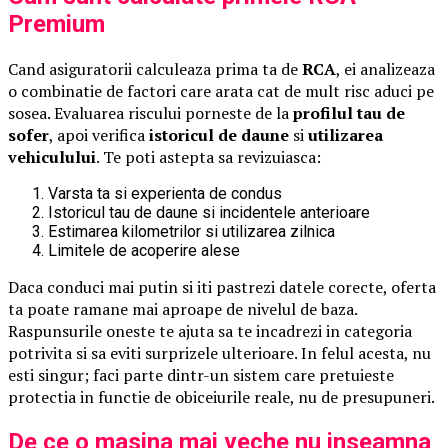
Premium
Cand asiguratorii calculeaza prima ta de
RCA
, ei analizeaza
o combinatie de factori care arata cat de mult risc aduci pe
sosea. Evaluarea riscului porneste de la
profilul tau de
sofer
, apoi verifica
istoricul de daune
si
utilizarea
vehiculului
. Te poti astepta sa revizuiasca:
Varsta ta si experienta de condus
Istoricul tau de daune si incidentele anterioare
Estimarea kilometrilor si utilizarea zilnica
Limitele de acoperire alese
Daca conduci mai putin si iti pastrezi datele corecte, oferta
ta poate ramane mai aproape de nivelul de baza.
Raspunsurile oneste te ajuta sa te incadrezi in categoria
potrivita si sa eviti surprizele ulterioare. In felul acesta, nu
esti singur; faci parte dintr-un sistem care pretuieste
protectia in functie de obiceiurile reale, nu de presupuneri.
De ce o masina mai veche nu inseamna