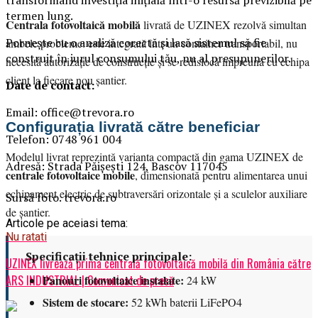
termen lung.
Centrala fotovoltaică mobilă
livrată de UZINEX rezolvă simultan
Pornește cu o analiză corectă și lasă sistemul să fie
ambele probleme: este integrată într-un container transportabil, nu
construit în jurul consumului tău, nu al presupunerilor.
necesită autorizație de construcție și se redislocă împreună cu echipa
client la fiecare nou șantier.
Date de contact:
Email: office@trevora.ro
Configurația livrată către beneficiar
Telefon: 0748 961 004
Modelul livrat reprezintă varianta compactă din gama UZINEX de
Adresă: Strada Păișești 124, Bascov 117045
centrale fotovoltaice mobile
, dimensionată pentru alimentarea unui
echipament electric de subtraversări orizontale și a sculelor auxiliare
Sursă foto. trevora.ro
de șantier.
Articole pe aceiasi tema:
Nu ratati
Specificații tehnice principale:
UZINEX livrează prima centrală fotovoltaică mobilă din România către
Panouri fotovoltaice instalate:
ARS INDUSTRIAL | Comunicat de presă
24 kW
Sistem de stocare:
52 kWh baterii LiFePO4