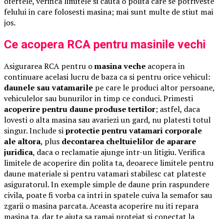
ofertele, verifica limitele si cauta o polita care se potriveste
felului in care folosesti masina; mai sunt multe de stiut mai
jos.
Ce acopera RCA pentru masinile vechi
Asigurarea RCA pentru o
masina veche
acopera in
continuare acelasi lucru de baza ca si pentru orice vehicul:
daunele sau vatamarile
pe care le produci altor persoane,
vehiculelor sau bunurilor in timp ce conduci. Primesti
acoperire pentru daune produse tertilor
; astfel, daca
lovesti o alta masina sau avariezi un gard, nu platesti totul
singur. Include si
protectie pentru vatamari corporale
ale altora
, plus
decontarea cheltuielilor de aparare
juridica
, daca o reclamatie ajunge intr-un litigiu. Verifica
limitele de acoperire din polita ta, deoarece limitele pentru
daune materiale si pentru vatamari stabilesc cat plateste
asiguratorul. In exemple simple de daune prin raspundere
civila, poate fi vorba ca intri in spatele cuiva la semafor sau
zgarii o masina parcata. Aceasta acoperire nu iti repara
masina ta, dar te ajuta sa ramai protejat si conectat la