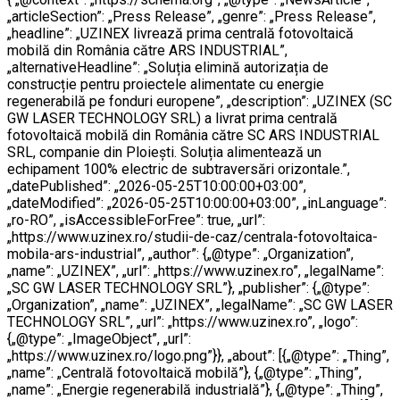
„articleSection”: „Press Release”, „genre”: „Press Release”,
„headline”: „UZINEX livrează prima centrală fotovoltaică
mobilă din România către ARS INDUSTRIAL”,
„alternativeHeadline”: „Soluția elimină autorizația de
construcție pentru proiectele alimentate cu energie
regenerabilă pe fonduri europene”, „description”: „UZINEX (SC
GW LASER TECHNOLOGY SRL) a livrat prima centrală
fotovoltaică mobilă din România către SC ARS INDUSTRIAL
SRL, companie din Ploiești. Soluția alimentează un
echipament 100% electric de subtraversări orizontale.”,
„datePublished”: „2026-05-25T10:00:00+03:00”,
„dateModified”: „2026-05-25T10:00:00+03:00”, „inLanguage”:
„ro-RO”, „isAccessibleForFree”: true, „url”:
„https://www.uzinex.ro/studii-de-caz/centrala-fotovoltaica-
mobila-ars-industrial”, „author”: {„@type”: „Organization”,
„name”: „UZINEX”, „url”: „https://www.uzinex.ro”, „legalName”:
„SC GW LASER TECHNOLOGY SRL”}, „publisher”: {„@type”:
„Organization”, „name”: „UZINEX”, „legalName”: „SC GW LASER
TECHNOLOGY SRL”, „url”: „https://www.uzinex.ro”, „logo”:
{„@type”: „ImageObject”, „url”:
„https://www.uzinex.ro/logo.png”}}, „about”: [{„@type”: „Thing”,
„name”: „Centrală fotovoltaică mobilă”}, {„@type”: „Thing”,
„name”: „Energie regenerabilă industrială”}, {„@type”: „Thing”,