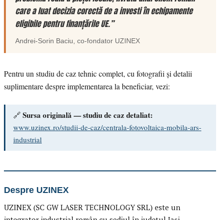
care a luat decizia corectă de a investi în echipamente
eligibile pentru finanțările UE.”
Andrei-Sorin Baciu
, co-fondator
UZINEX
Pentru un studiu de caz tehnic complet, cu fotografii și detalii
suplimentare despre implementarea la beneficiar, vezi:
Sursa originală — studiu de caz detaliat:
🔗
www.uzinex.ro/studii-de-caz/centrala-fotovoltaica-mobila-ars-
industrial
Despre UZINEX
UZINEX (SC GW LASER TECHNOLOGY SRL) este un
integrator industrial român cu sediul în județul Iași,