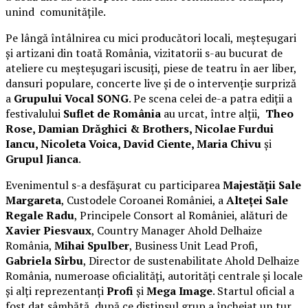
unind comunitățile.
Pe lângă întâlnirea cu mici producători locali, meșteșugari
și artizani din toată România, vizitatorii s-au bucurat de
ateliere cu meșteșugari iscusiți, piese de teatru în aer liber,
dansuri populare, concerte live și de o intervenție surpriză
a
Grupului Vocal SONG
. Pe scena celei de-a patra ediții a
festivalului
Suflet de România
au urcat, între alții,
Theo
Rose, Damian Drăghici & Brothers, Nicolae Furdui
Iancu, Nicoleta Voica, David Ciente, Maria Chivu
și
Grupul Jianca
.
Evenimentul s-a desfășurat cu participarea
Majestății Sale
Margareta
, Custodele Coroanei României, a
Alteței Sale
Regale Radu
, Principele Consort al României, alături de
Xavier Piesvaux
, Country Manager Ahold Delhaize
România,
Mihai Spulber
, Business Unit Lead Profi,
Gabriela Sîrbu
, Director de sustenabilitate Ahold Delhaize
România, numeroase oficialități, autorități centrale și locale
și alți reprezentanți
Profi
și
Mega Image
. Startul oficial a
fost dat sâmbătă, după ce distinsul grup a încheiat un tur