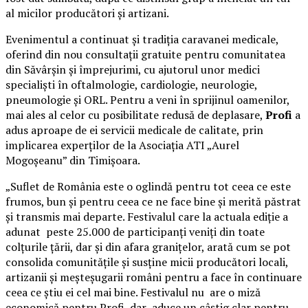
al micilor producători și artizani.
Evenimentul a continuat și tradiția caravanei medicale,
oferind din nou consultații gratuite pentru comunitatea
din Săvârșin și împrejurimi, cu ajutorul unor medici
specialiști în oftalmologie, cardiologie, neurologie,
pneumologie și ORL. Pentru a veni în sprijinul oamenilor,
mai ales al celor cu posibilitate redusă de deplasare,
Profi
a
adus aproape de ei servicii medicale de calitate, prin
implicarea experților de la Asociația ATI „Aurel
Mogoșeanu” din Timișoara.
„Suflet de România este o oglindă pentru tot ceea ce este
frumos, bun și pentru ceea ce ne face bine și merită păstrat
și transmis mai departe. Festivalul care la actuala ediție a
adunat peste 25.000 de participanți veniți din toate
colțurile țării, dar și din afara granițelor, arată cum se pot
consolida comunitățile și susține micii producători locali,
artizanii și meșteșugarii români pentru a face în continuare
ceea ce știu ei cel mai bine. Festivalul nu are o miză
economică pentru Profi, dar aduce un câștig clar pentru