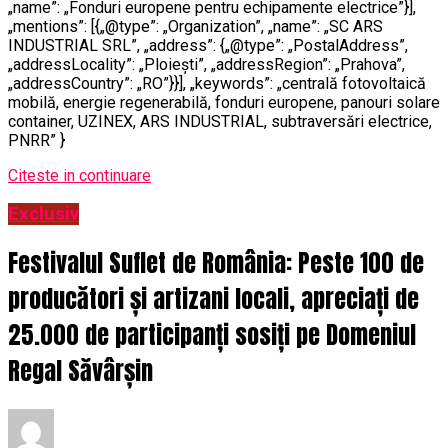
„name”: „Fonduri europene pentru echipamente electrice”}],
„mentions”: [{„@type”: „Organization”, „name”: „SC ARS
INDUSTRIAL SRL”, „address”: {„@type”: „PostalAddress”,
„addressLocality”: „Ploiești”, „addressRegion”: „Prahova”,
„addressCountry”: „RO”}}], „keywords”: „centrală fotovoltaică
mobilă, energie regenerabilă, fonduri europene, panouri solare
container, UZINEX, ARS INDUSTRIAL, subtraversări electrice,
PNRR” }
Citeste in continuare
Exclusiv
Festivalul Suflet de România: Peste 100 de
producători și artizani locali, apreciați de
25.000 de participanți sosiți pe Domeniul
Regal Săvârșin