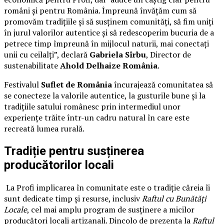
români și pentru România. Împreună învățăm cum să
promovăm tradițiile și să susținem comunități, să fim uniți
în jurul valorilor autentice și să redescoperim bucuria de a
petrece timp împreună în mijlocul naturii, mai conectați
unii cu ceilalți”, declară
Gabriela Sîrbu
, Director de
sustenabilitate
Ahold Delhaize România
.
Festivalul
Suflet de România
încurajează comunitatea să
se conecteze la valorile autentice, la gusturile bune și la
tradițiile satului românesc prin intermediul unor
experiențe trăite într-un cadru natural în care este
recreată lumea rurală.
Tradiție pentru susținerea
producătorilor locali
La Profi implicarea în comunitate este o tradiție căreia îi
sunt dedicate timp și resurse, inclusiv
Raftul cu Bunătăți
Locale
, cel mai amplu program de susținere a micilor
producători locali artizanali. Dincolo de prezența la
Raftul