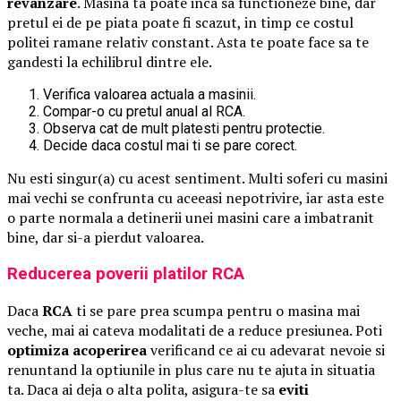
revanzare
. Masina ta poate inca sa functioneze bine, dar
pretul ei de pe piata poate fi scazut, in timp ce costul
politei ramane relativ constant. Asta te poate face sa te
gandesti la echilibrul dintre ele.
Verifica valoarea actuala a masinii.
Compar-o cu pretul anual al RCA.
Observa cat de mult platesti pentru protectie.
Decide daca costul mai ti se pare corect.
Nu esti singur(a) cu acest sentiment. Multi soferi cu masini
mai vechi se confrunta cu aceeasi nepotrivire, iar asta este
o parte normala a detinerii unei masini care a imbatranit
bine, dar si-a pierdut valoarea.
Reducerea poverii platilor RCA
Daca
RCA
ti se pare prea scumpa pentru o masina mai
veche, mai ai cateva modalitati de a reduce presiunea. Poti
optimiza acoperirea
verificand ce ai cu adevarat nevoie si
renuntand la optiunile in plus care nu te ajuta in situatia
ta. Daca ai deja o alta polita, asigura-te sa
eviti