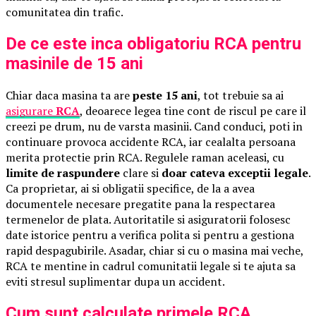
comunitatea din trafic.
De ce este inca obligatoriu RCA pentru
masinile de 15 ani
Chiar daca masina ta are
peste 15 ani
, tot trebuie sa ai
asigurare
RCA
, deoarece legea tine cont de riscul pe care il
creezi pe drum, nu de varsta masinii. Cand conduci, poti in
continuare provoca accidente RCA, iar cealalta persoana
merita protectie prin RCA. Regulele raman aceleasi, cu
limite de raspundere
clare si
doar cateva exceptii legale
.
Ca proprietar, ai si obligatii specifice, de la a avea
documentele necesare pregatite pana la respectarea
termenelor de plata. Autoritatile si asiguratorii folosesc
date istorice pentru a verifica polita si pentru a gestiona
rapid despagubirile. Asadar, chiar si cu o masina mai veche,
RCA te mentine in cadrul comunitatii legale si te ajuta sa
eviti stresul suplimentar dupa un accident.
Cum sunt calculate primele RCA