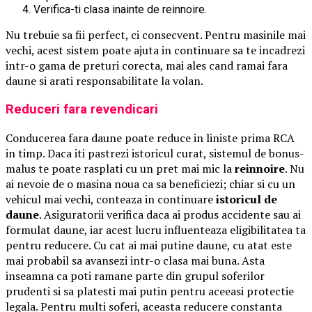
Verifica-ti clasa inainte de reinnoire.
Nu trebuie sa fii perfect, ci consecvent. Pentru masinile mai
vechi, acest sistem poate ajuta in continuare sa te incadrezi
intr-o gama de preturi corecta, mai ales cand ramai fara
daune si arati responsabilitate la volan.
Reduceri fara revendicari
Conducerea fara daune poate reduce in liniste prima RCA
in timp. Daca iti pastrezi istoricul curat, sistemul de bonus-
malus te poate rasplati cu un pret mai mic la
reinnoire
. Nu
ai nevoie de o masina noua ca sa beneficiezi; chiar si cu un
vehicul mai vechi, conteaza in continuare
istoricul de
daune
. Asiguratorii verifica daca ai produs accidente sau ai
formulat daune, iar acest lucru influenteaza eligibilitatea ta
pentru reducere. Cu cat ai mai putine daune, cu atat este
mai probabil sa avansezi intr-o clasa mai buna. Asta
inseamna ca poti ramane parte din grupul soferilor
prudenti si sa platesti mai putin pentru aceeasi protectie
legala. Pentru multi soferi, aceasta reducere constanta