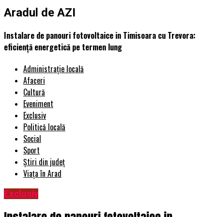
Aradul de AZI
Instalare de panouri fotovoltaice in Timisoara cu Trevora:
eficiență energetică pe termen lung
Administrație locală
Afaceri
Cultură
Eveniment
Exclusiv
Politică locală
Social
Sport
Știri din județ
Viața în Arad
Exclusiv