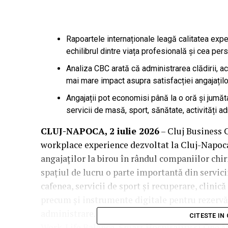
Rapoartele internaționale leagă calitatea exper
echilibrul dintre viața profesională și cea per
Analiza CBC arată că administrarea clădirii, ac
mai mare impact asupra satisfacției angajațilo
Angajații pot economisi până la o oră și jumăt
servicii de masă, sport, sănătate, activități ad
CLUJ-NAPOCA, 2 iulie 2026
– Cluj Business 
workplace experience dezvoltat la Cluj-Napoc
angajaților la birou în rândul companiilor chi
spațiul de lucru o parte importantă din servicii
cafenea, servicii de sport și recuperare, clinic
precum și instrumente digitale pentru rezervăr
administrare. Totul, în acord cu strategia CBC,
CITESTE IN
Work-Life Balance, Smart Hospitality și One M