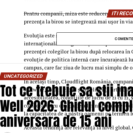
Pentru companii, miza este reducerea timpului 
ITI RE
prezența la birou se integrează mai ușor în viaț
Evoluția este susținută de experiența compan
COMENTE
internațională de logistică și transport multim
prezenței colegilor la birou după relocarea î
evoluție de politica internă care încurajează lu
campus, care fac ziua de lucru mai simplu de o
UNCATEGORIZED
În același timp, Cloudflight România, companie
Tot ce trebuie sa stii i
software, soluții cloud și inteligență artificia
accesibilitatea, condițiile de lucru de zi cu zi,
Well 2026. Ghidul compl
colaborarea cu echipa de administrare drept el
la capacitatea de a păstra oamenii pe termen l
aniversara de 15 ani
Această tendință are relevanță la nivel global.