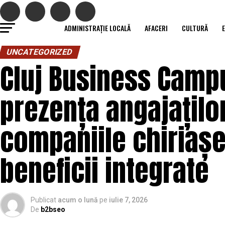
ADMINISTRAȚIE LOCALĂ
AFACERI
CULTURĂ
UNCATEGORIZED
Cluj Business Camp
prezența angajaților
companiile chiriașe
beneficii integrate
Publicat
acum o lună
pe
iulie 7, 2026
De
b2bseo