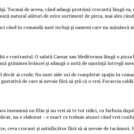
ăși. Tocmai de aceea, când adaugi proteină crocantă lângă ea, n
ează natural alături de orice sortiment de pizza, mai ales când e
i când în comandă sunt incluși și oameni care nu mănâncă mult
 e contrastul. O salată Caesar sau Mediterana lângă o pizza bi
ează grăsimea brânzei și adaugă o notă de ușurință întregii mes
el decât ai crede. Nu sunt side-uri de completat spațiu în com
gustativă de care ai nevoie fără să știi că o vrei. Focaccia cal
 înseamnă un film și nu vrei să te tot ridici, cu farfuria după 
plicat, nu e elaborat – e exact ce trebuie atunci când vrei confo
aze, ceva crocant și satisfăcător fără să ai nevoie de tacâmuri.
W