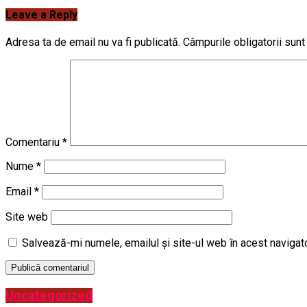
Leave a Reply
Adresa ta de email nu va fi publicată.
Câmpurile obligatorii sun
Comentariu
*
Nume
*
Email
*
Site web
Salvează-mi numele, emailul și site-ul web în acest navigat
Uncategorized