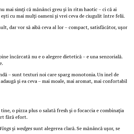
u mai simți că mănânci greu și în ritm haotic – ci că ai
ști cu mai mulți oameni și vrei ceva de ciugulit între felii.
, dar vor să aibă ceva al lor – compact, satisfăcător, ușor
ne încărcată nu e o alegere dietetică – e una senzorială.
e.
andă – sunt texturi noi care sparg monotonia. Un inel de
dă adaugă și ea ceva – mai moale, mai aromat, mai confortabil
tine, o pizza plus o salată fresh și o focaccia e combinația
rt fără efort.
ings
și
wedges
sunt alegerea clară. Se mănâncă ușor, se