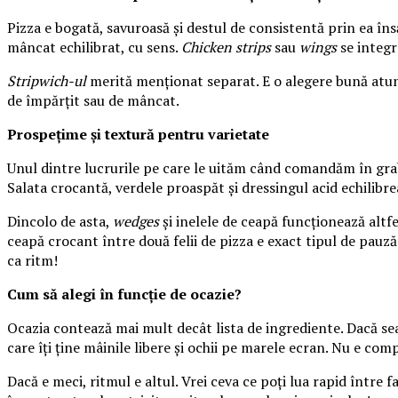
Pizza e bogată, savuroasă și destul de consistentă prin ea îns
mâncat echilibrat, cu sens.
Chicken strips
sau
wings
se integr
Stripwich-ul
merită menționat separat. E o alegere bună atunc
de împărțit sau de mâncat.
Prospețime și textură pentru varietate
Unul dintre lucrurile pe care le uităm când comandăm în grabă
Salata crocantă, verdele proaspăt și dressingul acid echilibr
Dincolo de asta,
wedges
și inelele de ceapă funcționează altf
ceapă crocant între două felii de pizza e exact tipul de pauză 
ca ritm!
Cum să alegi în funcție de ocazie?
Ocazia contează mai mult decât lista de ingrediente. Dacă seara
care îți ține mâinile libere și ochii pe marele ecran. Nu e com
Dacă e meci, ritmul e altul. Vrei ceva ce poți lua rapid între f