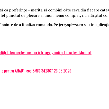
tă ca preferințe – merită să combini câte ceva din fiecare categ
stfel punctul de plecare al unui meniu complet, nu sfârșitul co
 înainte de a finaliza comanda. Pe jerryspizza.ro sau în aplicați
ități teleobiective pentru întreaga gamă și Leica Live Moment
gitale pentru ANAD”, cod SMIS 342867 26.05.2026