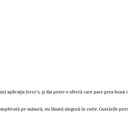
chizi aplicația Jerry’s, și dai peste o ofertă care pare prea bun
ompletată pe măsură, nu lăsată singură în cutie. Gustările po