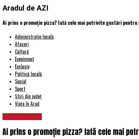
Aradul de AZI
Ai prins o promoție pizza? Iată cele mai potrivite gustări pentru 
Administrație locală
Afaceri
Cultură
Eveniment
Exclusiv
Politică locală
Social
Sport
Știri din județ
Viața în Arad
Uncategorized
Ai prins o promoție pizza? Iată cele mai potr