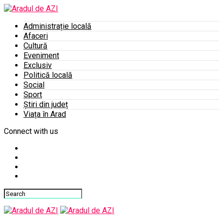
Administrație locală
Afaceri
Cultură
Eveniment
Exclusiv
Politică locală
Social
Sport
Știri din județ
Viața în Arad
Connect with us