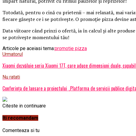
împart natural, potrivit cu ritmul pauzelor și reprizelor!
Totodată, pentru o cină cu prietenii – mai relaxată, mai varia
fiecare găsește ce i se potrivește. O promoție pizza devine a
Data viitoare când prinzi o ofertă, ia în calcul și alte produse
se potrivește momentului tău!
Articole pe aceiasi tema:
promotie pizza
Urmatorul
Xiaomi dezvăluie seria Xiaomi 17T, care aduce dimensiuni duale, capabil
Nu ratati
Conferința de lansare a proiectului „Platforma de servicii publice di
Citeste in continuare
Iti recomandam
Comenteaza si tu