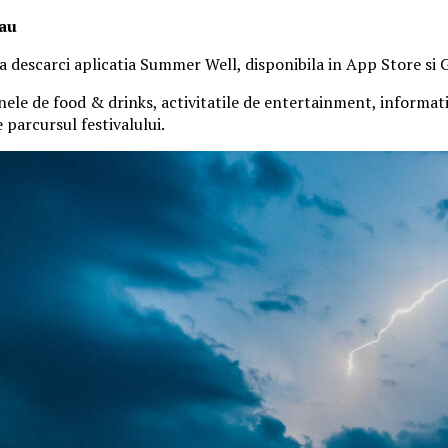
tau
 sa descarci aplicatia Summer Well, disponibila in App Store si 
nele de food & drinks, activitatile de entertainment, informatiil
parcursul festivalului.