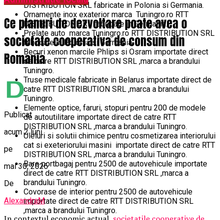
DISTRIBUTION SRL fabricate in Polonia si Germania.
Ornamente inox exaterior marca Tuningro.ro RTT
Ce planuri de dezvoltare poate avea o
DISTRIBUTION SRL fabricate in Germania.
Prelate auto marca Tuningro.ro RTT DISTRIBUTION SRL
societate cooperativa de consum din
fabricate in Polonia si Germania.
Becuri xenon marcile Phlips si Osram importate direct
Romania
de catre RTT DISTRIBUTION SRL ,marca a brandului
Tuningro.
Truse medicale fabricate in Belarus importate direct de
catre RTT DISTRIBUTION SRL ,marca a brandului
Tuningro.
Elemente optice, faruri, stopuri pentru 200 de modele
Publicat
de autoutilitare importate direct de catre RTT
DISTRIBUTION SRL ,marca a brandului Tuningro.
acum 2 luni
Uleiuri si solutii chimice pentru cosmetizarea interiorului
cat si exeteriorului masini importate direct de catre RTT
pe
DISTRIBUTION SRL ,marca a brandului Tuningro.
Bare portbagaj pentru 2500 de autovehicule importate
mai 30, 2026
direct de catre RTT DISTRIBUTION SRL ,marca a
brandului Tuningro.
De
Covorase de interior pentru 2500 de autovehicule
AlexandraM
importate direct de catre RTT DISTRIBUTION SRL
,marca a brandului Tuningro.
In contextul economic actual,
societatile cooperative de