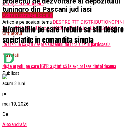
proiectul de dezvoltare al depozitului
Citeste in continuare
tuningro din Pascani jud iasi
Administrație locală
Articole pe aceiasi tema:
DESPRE RTT DISTRIBUTION
OPINI
Informatiile pe care trebuie sa stii despre
RTT DISTRIBUTION SRL
PARERI RTT DISTRIBUTION SRL
Urmatorul
societatile in comandita simpla
Ce trebuie să știi despre sistemul de încălzire în pardoseală
Nu ratati
Niște orgolii pe care IGPR a știut să le exploateze dintotdeauna
Publicat
acum 3 luni
pe
mai 19, 2026
De
AlexandraM