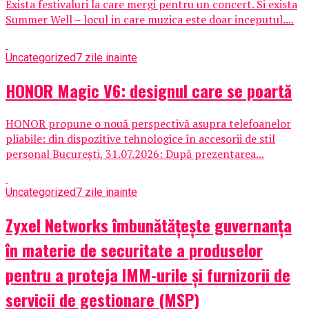
Exista festivaluri la care mergi pentru un concert. Si exista
Summer Well – locul in care muzica este doar inceputul....
Uncategorized
7 zile inainte
HONOR Magic V6: designul care se poartă
HONOR propune o nouă perspectivă asupra telefoanelor
pliabile: din dispozitive tehnologice în accesorii de stil
personal București, 31.07.2026: După prezentarea...
Uncategorized
7 zile inainte
Zyxel Networks îmbunătățește guvernanța
în materie de securitate a produselor
pentru a proteja IMM-urile și furnizorii de
servicii de gestionare (MSP)