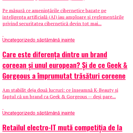
Pe măsură ce amenințările cibernetice bazate pe
inteligența artificială (AI) iau amploare și reglementările
privind securitatea cibernetică devin tot mai...
Uncategorized
o săptămână inainte
Care este diferența dintre un brand
coreean și unul european? Și de ce Geek &
Gorgeous a împrumutat trăsături coreene
Am stabilit deja două lucruri: ce înseamnă K-Beauty și
faptul că un brand ca Geek & Gorgeous — deși pare...
Uncategorized
o săptămână inainte
Retailul electro-IT mută competiția de la