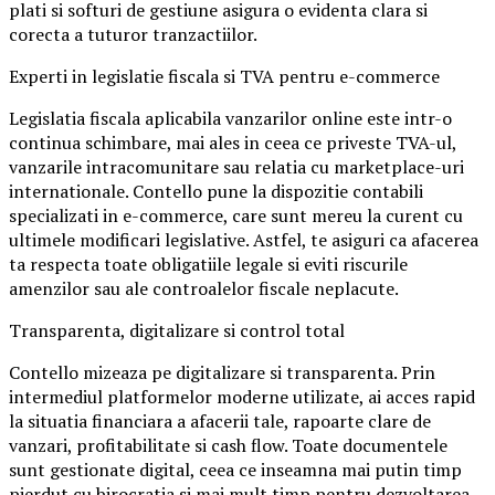
plati si softuri de gestiune asigura o evidenta clara si
corecta a tuturor tranzactiilor.
Experti in legislatie fiscala si TVA pentru e-commerce
Legislatia fiscala aplicabila vanzarilor online este intr-o
continua schimbare, mai ales in ceea ce priveste TVA-ul,
vanzarile intracomunitare sau relatia cu marketplace-uri
internationale. Contello pune la dispozitie contabili
specializati in e-commerce, care sunt mereu la curent cu
ultimele modificari legislative. Astfel, te asiguri ca afacerea
ta respecta toate obligatiile legale si eviti riscurile
amenzilor sau ale controalelor fiscale neplacute.
Transparenta, digitalizare si control total
Contello mizeaza pe digitalizare si transparenta. Prin
intermediul platformelor moderne utilizate, ai acces rapid
la situatia financiara a afacerii tale, rapoarte clare de
vanzari, profitabilitate si cash flow. Toate documentele
sunt gestionate digital, ceea ce inseamna mai putin timp
pierdut cu birocratia si mai mult timp pentru dezvoltarea