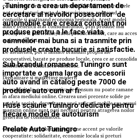
,Tuningro a crea un departament de
colaborarea directa cu producatorii locali. Cooperativele
pot crea lanturi scurte de aprovizionare, reducand
cercetare al nevoilor posesorilor de
costurile si sustinand economia regionala. Acest model
automobile care creaza constant noi
aduce beneficii atat consumatorilor, prin produse mai
produse pentru a le face viata
proaspete si mai ieftine, cat si producatorilor, care au acces
oamneilor mai buna si a trasnmite prin
mai usor la piata.
produsele create bucurie si satisfactie.
De asemenea, pot fi lansate branduri proprii ale
cooperativei, bazate pe produse locale, ceea ce ar consolida
Sub brandul romanesc Tuningro sunt
identitatea si loialitatea clientilor.
importate o gama larga de accesorii
Digitalizare si marketing modern
auto avand in catalog peste 7000 de
In era digitala, o cooperativa de consum nu poate ramane
produse auto cum ar fi:
in afara mediului online. Crearea unei prezente solide pe
retelele sociale, dezvoltarea unei aplicatii mobile sau a unui
Huse scaune Tuningro dedicate pentru
magazin online sunt pasi necesari pentru atragerea noilor
fiecare model de autoturism
generatii de consumatori.
Prelate Auto Tuningro
Campaniile de marketing pot pune accent pe valorile
cooperatiste: solidaritate, economie locala si preturi