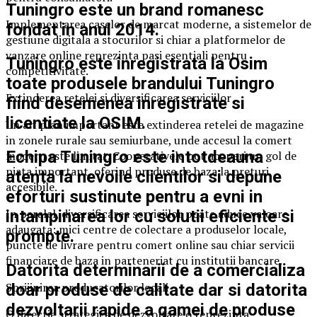
Tuningro este un brand romanesc
Implementarea caselor de marcat moderne, a sistemelor de
fondat in anul 2014.
gestiune digitala a stocurilor si chiar a platformelor de
vanzare online reprezinta pasi esentiali pentru
Tuningro este inregistrata la Osim
competitivitate.
toate produsele brandului Tuningro
Extinderea retelei si diversificarea serviciilor
fiind desemenea inregistrate si
licentiate la OSIM.
Un alt plan important este extinderea retelei de magazine
in zonele rurale sau semiurbane, unde accesul la comert
Echipa Tuningro este intotdeauna
modern este limitat. Cooperativele pot acoperi un gol de
piata important, oferind produse de baza la preturi
atenta la nevoile clientilor si depune
accesibile.
eforturi sustinute pentru a evni in
In paralel, diversificarea serviciilor poate aduce valoare
intampinarea lor cu solutii eficiente si
adaugata: mici centre de colectare a produselor locale,
prompte.
puncte de livrare pentru comert online sau chiar servicii
financiare de baza in parteneriat cu institutii bancare.
Datorita determinarii de a comercializa
Sprijinirea producatorilor locali
doar produse de calitate dar si datorita
dezvoltarii rapide a gamei de produse
O directie strategica de dezvoltare o reprezinta