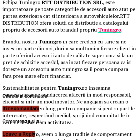
Echipa Tuningro
RTT DISTRIBUTION SRL
, este
importatoare pe toate categoriile de accesorii auto atat pe
partea exterioara cat si interioara a autovehiculelor.RTT
DISTRIBUTION ofera solutii de distributie a catalogului
propriu de accesorii auto brandul propriu
Tuningro
.
Brandul nostru
Tuningro
in care credem cu tarie si ne
investim parte din noi, dorim sa multumim fiecare client in
parte oferind accesorii auto de calitate superioara si la un
pret de achizitie accesbil, asa incat fiecare persoana ca isi
doreste un accesoriu auto tuningro sa il poata cumpara
fara prea mare efort financiar.
Sustenabilitatea pentru
Tuningro.r
o înseamna
concentrarea pe conducerea afacerii în mod responsabil,
Citeste in continuare
eficient si într-un mod inovator. Ne angajam sa cream o
valoare pe termen lung pentru companie si pentru partile
Iti recomandam
interesate, respectând mediul, sprijinind comunitatile în
Comenteaza si tu
care ne desfasuram activitatea.
La
Tuningro.ro
, avem o lunga traditie de comportament
Leave a Reply