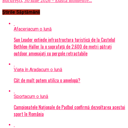
București, 30 iulie 2026 – Există momente...
Știrile Săptămânii
Afaceri
acum o lună
Sun Leader extinde infrastructura turistică de la Castelul
Bethlen-Haller la o suprafață de 2.600 de metri pătrați
outdoor amenajați cu pergole retractabile
Viața în Arad
acum o lună
Cât de mult putem utiliza o anvelopă?
Sport
acum o lună
Campionatele Naționale de Padbol confirmă dezvoltarea acestui
sport în România