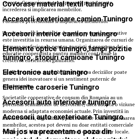
corecte. Comunicarea transparenta poate creste
Covorase material textil tuningro
increderea si implicarea membrilor.
Accesorii exeterioare camion Tuningro
Formarea profesionala si implicarea membrilor
Accesorii interior camion tuningro
Un alt element esential in dezvoltarea unei cooperative
este investitia in resursa umana. Organizarea de cursuri de
formare profesionala pentru angajati si programe de
Elemente optice tuningro,lampi pozitie
educatie cooperatista pentru membri contribuie la
tuningro, stopuri camioane Tuningro
cresterea eficientei organizatiei.
Electronice auto tuningro
Implicarea activa a membrilor in luarea deciziilor poate
genera idei inovatoare si un sentiment puternic de
apartenenta.
Elemente caroserie Tuningro
Societatile cooperative de consum din Romania au un
Accesorii auto interioare tuningro
potential semnificativ de dezvoltare, daca adopta o viziune
moderna si adaptata economiei actuale. Prin investitii in
Accesorii auto exeterioare Tuningro.
infrastructura, digitalizare, parteneriate locale si formarea
membrilor, acestea pot deveni nu doar entitati comerciale
Mai jos va prezentam o poza din
viabile, ci si motoare ale dezvoltarii comunitatilor locale.