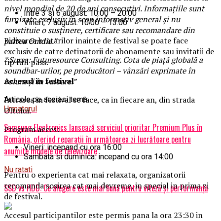
nivel mondial de 20 de ani consecutivi. Informațiile sunt
Intre 3 si 6 august: 10:00 – 20:00
furnizate exclusiv în scop informativ general și nu
Vineri, 7 august: 10:00 – 13:00
constituie o susținere, certificare sau recomandare din
Ridicarea bratarilor inainte de festival se poate face
partea Omdia.”
exclusiv de catre detinatorii de abonamente sau invitatii de
* Sursa: Futuresource Consulting. Cota de piață globală a
tip full pass.
soundbar-urilor, pe producători – vânzări exprimate în
Accesul i
n festival
volum și în valoare.”
Intrarea in festival se face, ca in fiecare an, din strada
Articole pe aceiasi tema:
Urmatorul
Oltului.
Samsung Electronics lansează serviciul prioritar Premium Plus în
Program acces:
România, oferind reparații în următoarea zi lucrătoare pentru
Vineri: incepand cu ora 16:00
anumite modele de televizoare
Sambata si duminica: incepand cu ora 14:00
Nu ratati
Pentru o experienta cat mai relaxata, organizatorii
recomanda sosirea cat mai devreme, in special in prima zi
SSD vs HDD: Ce alegere este mai bună pentru viteză și performanță
de festival.
Accesul participantilor este permis pana la ora 23:30 in