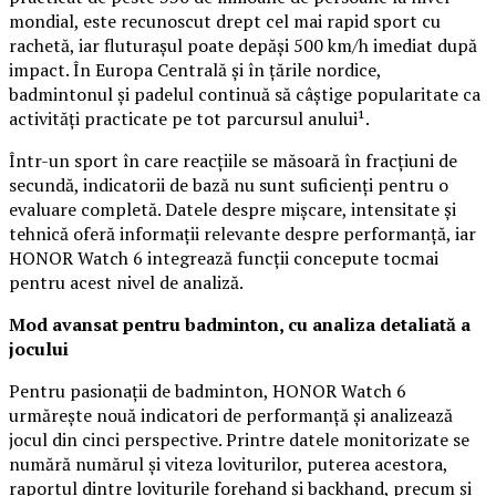
mondial, este recunoscut drept cel mai rapid sport cu
rachetă, iar fluturașul poate depăși 500 km/h imediat după
impact. În Europa Centrală și în țările nordice,
badmintonul și padelul continuă să câștige popularitate ca
activități practicate pe tot parcursul anului¹.
Într-un sport în care reacțiile se măsoară în fracțiuni de
secundă, indicatorii de bază nu sunt suficienți pentru o
evaluare completă. Datele despre mișcare, intensitate și
tehnică oferă informații relevante despre performanță, iar
HONOR Watch 6 integrează funcții concepute tocmai
pentru acest nivel de analiză.
Mod avansat pentru badminton, cu analiza detaliată a
jocului
Pentru pasionații de badminton, HONOR Watch 6
urmărește nouă indicatori de performanță și analizează
jocul din cinci perspective. Printre datele monitorizate se
numără numărul și viteza loviturilor, puterea acestora,
raportul dintre loviturile forehand și backhand, precum și