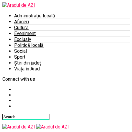
Administrație locală
Afaceri
Cultură
Eveniment
Exclusiv
Politică locală
Social
Sport
Știri din județ
Viața în Arad
Connect with us