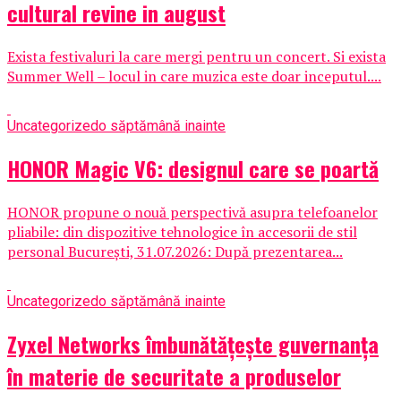
cultural revine in august
Exista festivaluri la care mergi pentru un concert. Si exista
Summer Well – locul in care muzica este doar inceputul....
Uncategorized
o săptămână inainte
HONOR Magic V6: designul care se poartă
HONOR propune o nouă perspectivă asupra telefoanelor
pliabile: din dispozitive tehnologice în accesorii de stil
personal București, 31.07.2026: După prezentarea...
Uncategorized
o săptămână inainte
Zyxel Networks îmbunătățește guvernanța
în materie de securitate a produselor