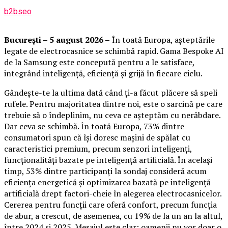
b2bseo
București – 5 august 2026 –
În toată Europa, așteptările
legate de electrocasnice se schimbă rapid. Gama Bespoke AI
de la Samsung este concepută pentru a le satisface,
integrând inteligență, eficiență și grijă în fiecare ciclu.
Gândește-te la ultima dată când ți-a făcut plăcere să speli
rufele. Pentru majoritatea dintre noi, este o sarcină pe care
trebuie să o îndeplinim, nu ceva ce așteptăm cu nerăbdare.
Dar ceva se schimbă. În toată Europa, 73% dintre
consumatori spun că își doresc mașini de spălat cu
caracteristici premium, precum senzori inteligenți,
funcționalități bazate pe inteligență artificială. În același
timp, 53% dintre participanți la sondaj consideră acum
eficiența energetică și optimizarea bazată pe inteligență
artificială drept factori-cheie în alegerea electrocasnicelor.
Cererea pentru funcții care oferă confort, precum funcția
de abur, a crescut, de asemenea, cu 19% de la un an la altul,
între 2024 și 2025. Mesajul este clar: oamenii nu vor doar o