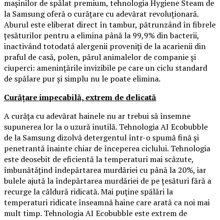
mașinilor de spălat premium, tehnologia Hygiene Steam de
la Samsung oferă o curățare cu adevărat revoluționară.
Aburul este eliberat direct în tambur, pătrunzând în fibrele
țesăturilor pentru a elimina până la 99,9% din bacterii,
inactivând totodată alergenii proveniți de la acarienii din
praful de casă, polen, părul animalelor de companie și
ciuperci: amenințările invizibile pe care un ciclu standard
de spălare pur și simplu nu le poate elimina.
Curățare impecabilă, extrem de delicată
A curăța cu adevărat hainele nu ar trebui să însemne
supunerea lor la o uzură inutilă. Tehnologia AI Ecobubble
de la Samsung dizolvă detergentul într-o spumă fină și
penetrantă înainte chiar de începerea ciclului. Tehnologia
este deosebit de eficientă la temperaturi mai scăzute,
îmbunătățind îndepărtarea murdăriei cu până la 20%, iar
bulele ajută la îndepărtarea murdăriei de pe țesături fără a
recurge la căldură ridicată. Mai puține spălări la
temperaturi ridicate înseamnă haine care arată ca noi mai
mult timp. Tehnologia AI Ecobubble este extrem de