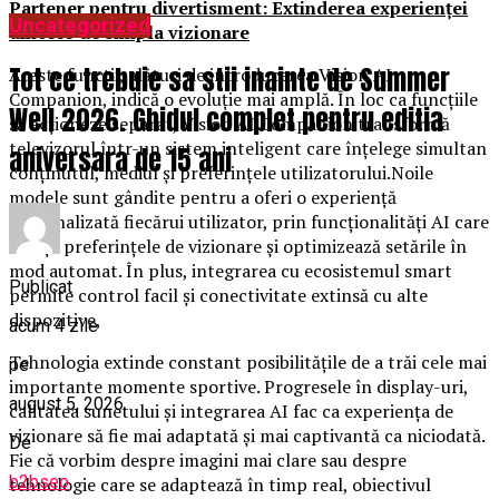
Partener pentru divertisment: Extinderea experienței
Uncategorized
dincolo de simpla vizionare
Tot ce trebuie sa stii inainte de Summer
Aceste funcții, alături de introducerea Vision AI
Companion, indică o evoluție mai amplă. În loc ca funcțiile
Well 2026. Ghidul complet pentru editia
să acționeze separat, Vision AI Companion transformă
televizorul într-un sistem inteligent care înțelege simultan
aniversara de 15 ani
conținutul, mediul și preferințele utilizatorului.Noile
modele sunt gândite pentru a oferi o experiență
personalizată fiecărui utilizator, prin funcționalități AI care
învață preferințele de vizionare și optimizează setările în
mod automat. În plus, integrarea cu ecosistemul smart
Publicat
permite control facil și conectivitate extinsă cu alte
dispozitive,
acum 4 zile
Tehnologia extinde constant posibilitățile de a trăi cele mai
pe
importante momente sportive. Progresele în display-uri,
august 5, 2026
calitatea sunetului și integrarea AI fac ca experiența de
vizionare să fie mai adaptată și mai captivantă ca niciodată.
De
Fie că vorbim despre imagini mai clare sau despre
b2bseo
tehnologie care se adaptează în timp real, obiectivul