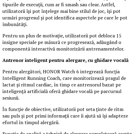
tipurile de execuții, cum ar fi smash sau clear. Astfel,
utilizatorii își pot înțelege mai bine stilul de joc, își pot
urmări progresul și pot identifica aspectele pe care le pot
îmbunătăți.
Pentru un plus de motivație, utilizatorii pot debloca 15
insigne speciale pe măsură ce progresează, adăugând o
componentă interactivă monitorizării antrenamentelor.
Antrenor inteligent pentru alergare, cu ghidare vocală
Pentru alergători, HONOR Watch 6 integrează funcția
Intelligent Running Coach, care monitorizează pragul de
lactat și ritmul cardiac, în timp ce antrenorul bazat pe
inteligență artificială oferă ghidare vocală pe parcursul
sesiunii.
În funcție de obiective, utilizatorii pot seta ținte de ritm
sau puls și pot primi informații care îi ajută să își adapteze
efortul în timpul alergării.
Funcția de analiză a tehnicii de alergare completează aceste