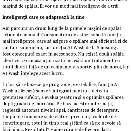
mașină de spălat. Ei vor un mod mai inteligent de a trăi.
Inteligență care se adaptează la tine
Am parcurs un drum lung de la primele mașini de spălat
acționate manual. Consumatorii de astăzi solicită funcții
mai inteligente, care să asigure o spălare mai eficientă și de
calitate superioară, iar funcția AI Wash de la Samsung a
fost concepută exact în acest scop. Nu există două spălări
identice. O cămașă ușor uzată necesită un tratament cu
totul diferit față de un echipament sportiv plin de noroi, iar
AI Wash înțelege acest lucru.
În loc să se bazeze pe programe prestabilite, funcția AI
Wash utilizează senzori integrați pentru a detecta
greutatea rufelor, a evalua țesătura și a optimiza spălarea
după gradul de murdărie. Pe baza acestor informații,
reglează automat nivelul apei, cantitatea de detergent,
timpul de înmuiere și de clătire, precum și ciclurile de
centrifugare, totul în timp real și fără ca să fie nevoie să
faci nimic. Rezultatul? Haine curate de fiecare dată.