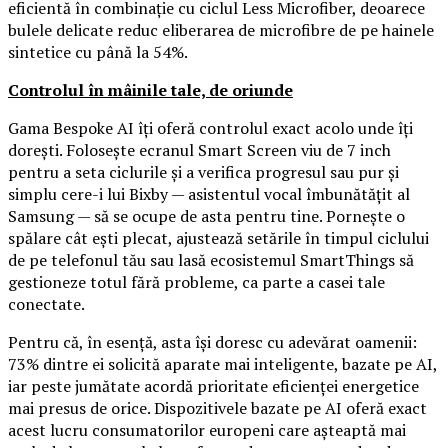
eficientă în combinație cu ciclul Less Microfiber, deoarece
bulele delicate reduc eliberarea de microfibre de pe hainele
sintetice cu până la 54%.
Controlul în mâinile tale, de oriunde
Gama Bespoke AI îți oferă controlul exact acolo unde îți
dorești. Folosește ecranul Smart Screen viu de 7 inch
pentru a seta ciclurile și a verifica progresul sau pur și
simplu cere-i lui Bixby — asistentul vocal îmbunătățit al
Samsung — să se ocupe de asta pentru tine. Pornește o
spălare cât ești plecat, ajustează setările în timpul ciclului
de pe telefonul tău sau lasă ecosistemul SmartThings să
gestioneze totul fără probleme, ca parte a casei tale
conectate.
Pentru că, în esență, asta își doresc cu adevărat oamenii:
73% dintre ei solicită aparate mai inteligente, bazate pe AI,
iar peste jumătate acordă prioritate eficienței energetice
mai presus de orice. Dispozitivele bazate pe AI oferă exact
acest lucru consumatorilor europeni care așteaptă mai