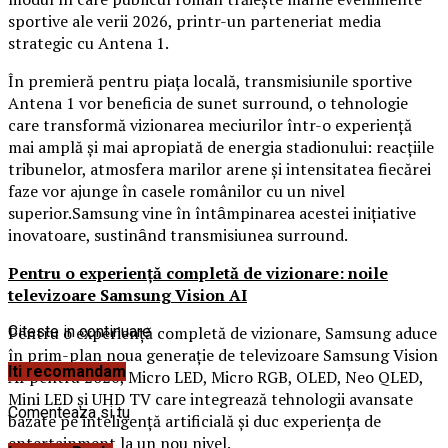
sportive ale verii 2026, printr-un parteneriat media
strategic cu Antena 1.
În premieră pentru piața locală, transmisiunile sportive
Antena 1 vor beneficia de sunet surround, o tehnologie
care transformă vizionarea meciurilor într-o experiență
mai amplă și mai apropiată de energia stadionului: reacțiile
tribunelor, atmosfera marilor arene și intensitatea fiecărei
faze vor ajunge în casele românilor cu un nivel
superior.Samsung vine în întȃmpinarea acestei iniţiative
inovatoare, sustinȃnd transmisiunea surround.
Pentru o experiență completă de vizionare: noile
televizoare Samsung Vision AI
Pentru o experiență completă de vizionare, Samsung aduce
Citeste in continuare
în prim-plan noua generație de televizoare Samsung Vision
Iti recomandam
AI pentru 2026, Micro LED, Micro RGB, OLED, Neo QLED,
Mini LED și UHD TV care integrează tehnologii avansate
Comenteaza si tu
bazate pe inteligență artificială și duc experiența de
entertainment la un nou nivel.