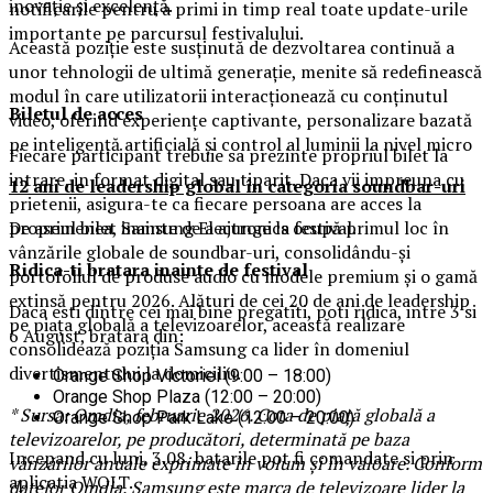
inovație și excelență.
notificarile pentru a primi in timp real toate update-urile
importante pe parcursul festivalului.
Această poziție este susținută de dezvoltarea continuă a
unor tehnologii de ultimă generație, menite să redefinească
modul în care utilizatorii interacționează cu conținutul
Biletul de acces
video, oferind experiențe captivante, personalizare bazată
pe inteligență artificială și control al luminii la nivel micro
Fiecare participant trebuie sa prezinte propriul bilet la
intrare, in format digital sau tiparit. Daca vii impreuna cu
12 ani de leadership global în categoria soundbar-uri
prietenii, asigura-te ca fiecare persoana are acces la
propriul bilet inainte de a ajunge la festival.
De asemenea, Samsung Electronics ocupă primul loc în
vânzările globale de soundbar-uri, consolidându-și
Ridica-t
i br
at
ara
inainte de festival
portofoliul de produse audio cu modele premium și o gamă
extinsă pentru 2026. Alături de cei 20 de ani de leadership
Daca esti dintre cei mai bine pregatiti, poti ridica, intre 3 si
pe piața globală a televizoarelor, această realizare
6 August, bratara din:
consolidează poziția Samsung ca lider în domeniul
divertismentului la domiciliu.
Orange Shop Victoriei (9:00 – 18:00)
Orange Shop Plaza (12:00 – 20:00)
* Sursa: Omdia, februarie 2026. Cota de piață globală a
Orange Shop Park Lake (12:00 – 20:00)
televizoarelor, pe producători, determinată pe baza
Incepand cu luni, 3.08, batarile pot fi comandate si prin
vânzărilor anuale exprimate în volum și în valoare. Conform
aplicatia WOLT.
datelor Omdia, Samsung este marca de televizoare lider la