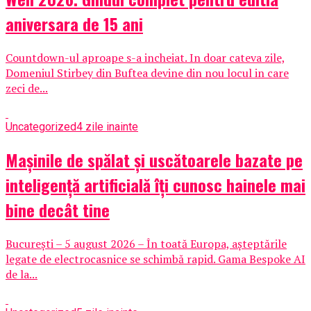
aniversara de 15 ani
Countdown-ul aproape s-a incheiat. In doar cateva zile,
Domeniul Stirbey din Buftea devine din nou locul in care
zeci de...
Uncategorized
4 zile inainte
Mașinile de spălat și uscătoarele bazate pe
inteligență artificială îți cunosc hainele mai
bine decât tine
București – 5 august 2026 – În toată Europa, așteptările
legate de electrocasnice se schimbă rapid. Gama Bespoke AI
de la...