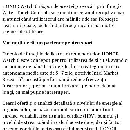
HONOR Watch 6 răspunde acestei provocări prin funcția
Water-Touch Control, care menține ecranul receptiv chiar
și atunci când utilizatorul are mâinile ude sau folosește
ceasul în ploaie, facilitând interacțiunea în mai multe
scenarii de utilizare.
Mai mult decât un partener pentru sport
Dincolo de funcțiile dedicate antrenamentelor, HONOR
Watch 6 este conceput pentru utilizarea de zi cu zi, având o
autonomie de până la 35 de zile. Într-o categorie în care
autonomia medie este de 5–7 zile, potrivit Intel Market
Research², această performanță reduce frecvența
încărcărilor și permite monitorizarea pe perioade mai
lungi, cu mai puține întreruperi.
Ceasul oferă și o analiză detaliată a nivelului de energie al
organismului, pe baza unor indicatori precum ritmul
cardiac, variabilitatea ritmului cardiac (HRV), somnul și
nivelul de stres. Luând în calcul aceste date, dar și factori
precum condițiile meteo sau ciclul menstrual, HONOR