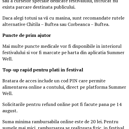
sau a curselor speciale dedicate festivalului, intrucat nu
exista parcare destinata publicului.
Daca alegi totusi sa vii cu masina, sunt recomandate rutele
alternative Chitila – Buftea sau Corbeanca – Buftea.
Puncte de prim ajutor
Mai multe puncte medicale vor fi disponibile in interiorul
festivalului si vor fi marcate pe harta din aplicatia Summer
Well.
Top-up rapid pentru plati i
n festival
Bratara de acces include un cod PIN care permite
alimentarea online a contului, direct pe platforma Summer
Well.
Solicitarile pentru refund online pot fi facute pana pe 14
august.
Suma minima rambursabila online este de 20 lei. Pentru
sumele mai mici, rambursarea se realizeaza fizic, in festival.