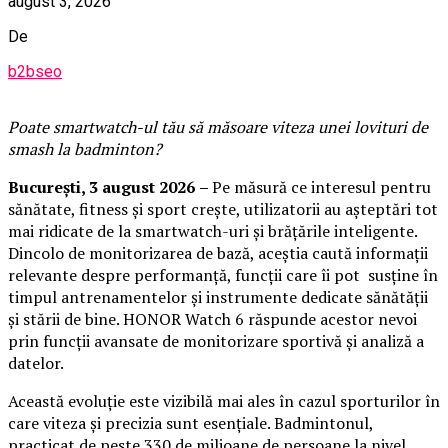
august 3, 2026
De
b2bseo
Poate smartwatch-ul t
ău
să măsoare viteza unei lovituri de
smash la badminton?
București,
3 august 2026
–
Pe măsură ce interesul pentru
sănătate, fitness și sport crește, utilizatorii au așteptări tot
mai ridicate de la smartwatch-uri și brățările inteligente.
Dincolo de monitorizarea de bază, aceștia caută informații
relevante despre performanță, funcții care îi pot susține în
timpul antrenamentelor și instrumente dedicate sănătății
și stării de bine. HONOR Watch 6 răspunde acestor nevoi
prin funcții avansate de monitorizare sportivă și analiză a
datelor.
Această evoluție este vizibilă mai ales în cazul sporturilor în
care viteza și precizia sunt esențiale. Badmintonul,
practicat de peste 330 de milioane de persoane la nivel