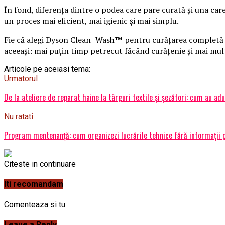
În fond, diferența dintre o podea care pare curată și una care
un proces mai eficient, mai igienic și mai simplu.
Fie că alegi Dyson Clean+Wash™ pentru curățarea completă a 
aceeași: mai puțin timp petrecut făcând curățenie și mai mul
Articole pe aceiasi tema:
Urmatorul
De la ateliere de reparat haine la târguri textile și șezători: cum au a
Nu ratati
Program mentenanță: cum organizezi lucrările tehnice fără informații 
Citeste in continuare
Iti recomandam
Comenteaza si tu
Leave a Reply