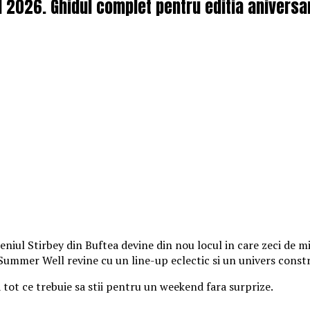
l 2026. Ghidul complet pentru editia aniversa
iul Stirbey din Buftea devine din nou locul in care zeci de mii
, Summer Well revine cu un line-up eclectic si un univers const
a tot ce trebuie sa stii pentru un weekend fara surprize.