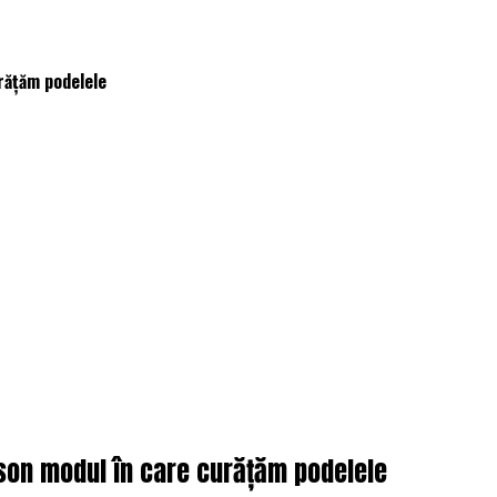
rățăm podelele
son modul în care curățăm podelele