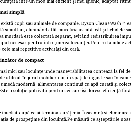
 curățată într-un mod mai eficient și mai igienic, adaptat ritm
mai simplă
 că există copii sau animale de companie, Dyson Clean+Wash™ e
lă simultan, eliminând atât murdăria uscată, cât și lichidele sau
apa murdară este colectată separat, evitând redistribuirea imp
impul necesar pentru întreținerea locuinței. Pentru familiile a
ele mai repetitive activități din casă.
inzător de compact
ii mai mici sau locuințe unde manevrabilitatea contează la fe
de utilizat în jurul mobilierului, în spațiile înguste sau în cam
ea umedă modernă: alimentarea continuă cu apă curată și colect
ste o soluție potrivită pentru cei care își doresc eficiență fără 
mediat după ce ai terminatcurățenia. Înseamnă și eliminarea mur
nzația de prospețime din locuință.Pe măsură ce așteptările noas