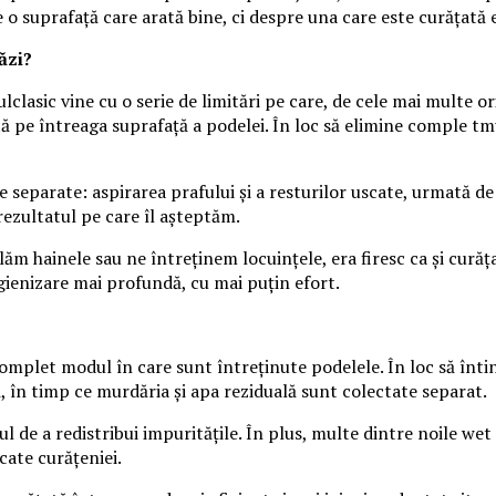
o suprafață care arată bine, ci despre una care este curățată e
ăzi?
lasic vine cu o serie de limitări pe care, de cele mai multe or
sită pe întreaga suprafață a podelei. În loc să elimine comple t
 separate: aspirarea prafului și a resturilor uscate, urmată de
ezultatul pe care îl așteptăm.
m hainele sau ne întreținem locuințele, era firesc ca și curăța
igienizare mai profundă, cu mai puțin efort.
let modul în care sunt întreținute podelele. În loc să întind
 în timp ce murdăria și apa reziduală sunt colectate separat.
scul de a redistribui impuritățile. În plus, multe dintre noile w
cate curățeniei.