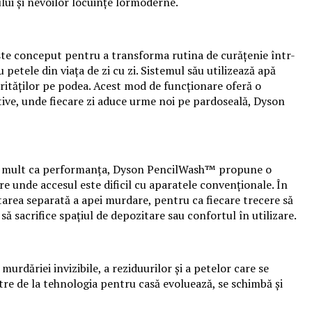
ului și nevoilor locuințe lormoderne.
ste conceput pentru a transforma rutina de curățenie într-
 petele din viața de zi cu zi. Sistemul său utilizează apă
urităților pe podea. Acest mod de funcționare oferă o
ctive, unde fiecare zi aduce urme noi pe pardoseală, Dyson
l de mult ca performanța, Dyson PencilWash™ propune o
ere unde accesul este dificil cu aparatele convenționale. În
area separată a apei murdare, pentru ca fiecare trecere să
să sacrifice spațiul de depozitare sau confortul în utilizare.
dăriei invizibile, a reziduurilor și a petelor care se
tre de la tehnologia pentru casă evoluează, se schimbă și