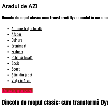
Aradul de AZI
Dincolo de mopul clasic: cum transformă Dyson modul în care cu
Administrație locală
Afaceri
Cultură
Eveniment
Exclusiv
Politică locală
Social
Sport
Știri din județ
Viața în Arad
Uncategorized
Dincolo de mopul clasic: cum transformă Dy