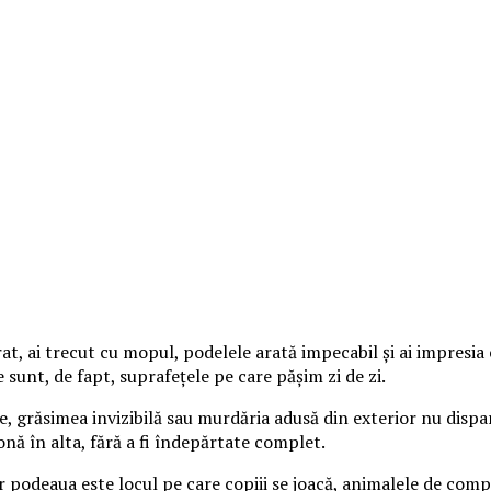
t, ai trecut cu mopul, podelele arată impecabil și ai impresia c
 sunt, de fapt, suprafețele pe care pășim zi de zi.
ie, grăsimea invizibilă sau murdăria adusă din exterior nu disp
nă în alta, fără a fi îndepărtate complet.
r podeaua este locul pe care copiii se joacă, animalele de com