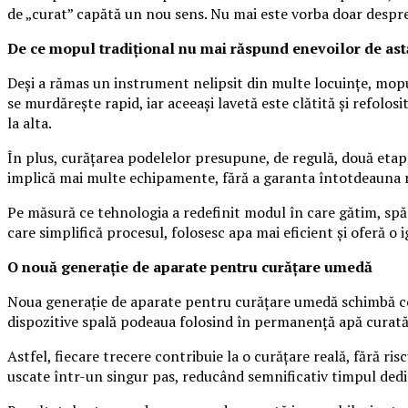
de „curat” capătă un nou sens. Nu mai este vorba doar despre 
De ce mopul tradițional nu mai răspund enevoilor de ast
Deși a rămas un instrument nelipsit din multe locuințe, mopulc
se murdărește rapid, iar aceeași lavetă este clătită și refolo
la alta.
În plus, curățarea podelelor presupune, de regulă, două etape
implică mai multe echipamente, fără a garanta întotdeauna r
Pe măsură ce tehnologia a redefinit modul în care gătim, spălă
care simplifică procesul, folosesc apa mai eficient și oferă o 
O nouă generație de aparate pentru curățare umedă
Noua generație de aparate pentru curățare umedă schimbă comp
dispozitive spală podeaua folosind în permanență apă curată,
Astfel, fiecare trecere contribuie la o curățare reală, fără ri
uscate într-un singur pas, reducând semnificativ timpul dedi