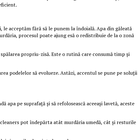
ficient.
i, le acceptăm fără să le punem la îndoială. Apa din găleată
murdăria, procesul poate ajung esă o redistribuie de la o zonă
 spălarea propriu-zisă. Este o rutină care consumă timp și
rea podelelor să evolueze. Astăzi, accentul se pune pe soluții
ă apa pe suprafață și să refolosească aceeași lavetă, aceste
et cleaners pot îndepărta atât murdăria umedă, cât și resturile