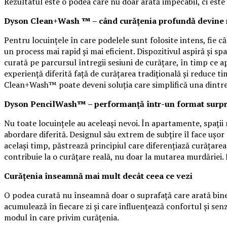
Rezultatul este o podea care nu doar arată impecabil, ci este
Dyson Clean+Wash ™ – când curățenia profundă devine 
Pentru locuințele în care podelele sunt folosite intens, fie
un process mai rapid și mai eficient. Dispozitivul aspiră și spa
curată pe parcursul întregii sesiuni de curățare, în timp ce 
experiență diferită față de curățarea tradițională și reduce t
Clean+Wash™ poate deveni soluția care simplifică una dintre c
Dyson PencilWash™ – performanță într-un format surpr
Nu toate locuințele au aceleași nevoi. În apartamente, spaț
abordare diferită. Designul său extrem de subțire îl face ușor 
același timp, păstrează principiul care diferențiază curățar
contribuie la o curățare reală, nu doar la mutarea murdăriei. E
Curățenia înseamnă mai mult decât ceea ce vezi
O podea curată nu înseamnă doar o suprafață care arată bine i
acumulează în fiecare zi și care influențează confortul și se
modul în care privim curățenia.