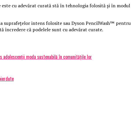
 este cu adevărat curată stă în tehnologia folosită și în modul
suprafețelor intens folosite sau Dyson PencilWash™ pentru fl
tă încredere că podelele sunt cu adevărat curate.
dus adolescenții moda sustenabilă în comunitățile lor
pierdute