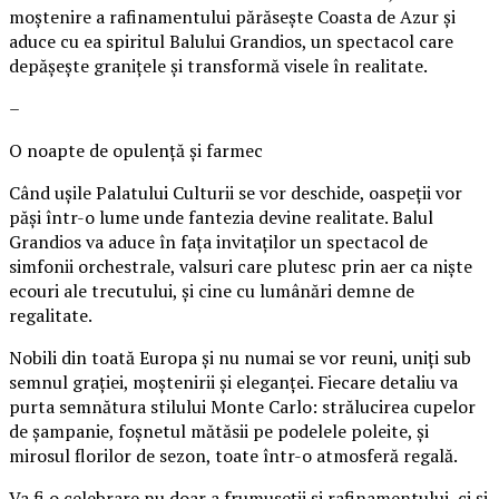
moștenire a rafinamentului părăsește Coasta de Azur și
aduce cu ea spiritul Balului Grandios, un spectacol care
depășește granițele și transformă visele în realitate.
–
O noapte de opulență și farmec
Când ușile Palatului Culturii se vor deschide, oaspeții vor
păși într-o lume unde fantezia devine realitate. Balul
Grandios va aduce în fața invitaților un spectacol de
simfonii orchestrale, valsuri care plutesc prin aer ca niște
ecouri ale trecutului, și cine cu lumânări demne de
regalitate.
Nobili din toată Europa și nu numai se vor reuni, uniți sub
semnul grației, moștenirii și eleganței. Fiecare detaliu va
purta semnătura stilului Monte Carlo: strălucirea cupelor
de șampanie, foșnetul mătăsii pe podelele poleite, și
mirosul florilor de sezon, toate într-o atmosferă regală.
Va fi o celebrare nu doar a frumuseții și rafinamentului, ci și