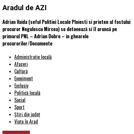
Aradul de AZI
Adrian Vaida (seful Politiei Locale Ploiesti si prieten al fostului
procuror Negulescu Mircea) se detonează si îl aruncă pe
primarul PNL – Adrian Dobre – in ghearele
procurorilor/Documente
Administrație locală
Afaceri
Cultură
Eveniment
Exclusiv
Politică locală
Social
Sport
Știri din județ
Viața în Arad