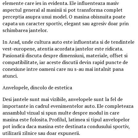
elemente care ies in evidenta. Ele influenteaza masiv
aspectul general al masinii si pot transforma complet
perceptia asupra unui model. O masina obisnuita poate
capata un caracter sportiv, elegant sau agresiv doar prin
schimbarea jantelor.
In Arad, unde cultura auto este influentata si de tendintele
vest-europene, atentia acordata jantelor este ridicata.
Pasionatii discuta despre dimensiuni, materiale, offset si
compatibilitate, iar aceste discutii devin rapid puncte de
conexiune intre oameni care nu s-au mai intalnit pana
atunci.
Anvelopele, dincolo de estetica
Desi jantele sunt mai vizibile, anvelopele sunt la fel de
importante in cadrul evenimentelor auto. Ele completeaza
ansamblul vizual si spun multe despre modul in care
masina este folosita. Profilul, latimea si tipul anvelopelor
pot indica daca masina este destinata condusului sportiv,
utilizarii zilnice sau doar expunerii.