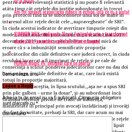
pentru a avea relevanță statistică și nu poate fi relevantă
atâta timp cât rețelele din justiție subordonate în trecut
Am tot amânat organizarea muncii in echipa. Iată ce m-a ajutat
prin protocol tind să se subordoneze unui soi de mafie în
interesul altor rețele decât cele ,,supravegheate’‘ de SRI”.
În ciuda acestui indicator de avertizare timpurie reieșit din
SUMMER WELL implineste 15 ani. Festivalul care a transformat
model, rezultatele din perioada de după studiu (mai 2019-
muzica intr-un univers cultural revine in august
decembrie 2019) arată cu probabilitate foarte mică de
eroare că s-a îmbunătățit semnificativ proporția
judecătorilor din căile definitive care judecă corect, în ciuda
reculului încercat a fi imprimat de rețele și pe cale de
HONOR Magic V6: designul care se poartă
consecință a scăzut ponderea judecătorilor care nu dau doi
bani pe lege, în căile definitive de atac, care încă există
Comenteaza si tu
totuși în proporție majoritară.
Leave a Reply
Faptul însă că aceștia, în lipsa scutului ,,așa ne-a spus SRI
prin plic galben – urme la dosar”, și-au subordonat încă
Adresa ta de email nu va fi publicată.
Câmpurile obligatorii
ticăloșia rețelelor private de trafic de influența,
sunt marcate cu
*
manifestate în principal prin avocați înrădăcinați și izvorâți
din fost Securitate, preluați la SRI, dar care acum nu mai
Comentariu
*
acționează la ordinul direct al SRI (ci folosesc vechile rețele
din magistratură formate sub cupola SRI sub ochiul lipsit
de vigilență al servicului NATO), începe să devină evident: