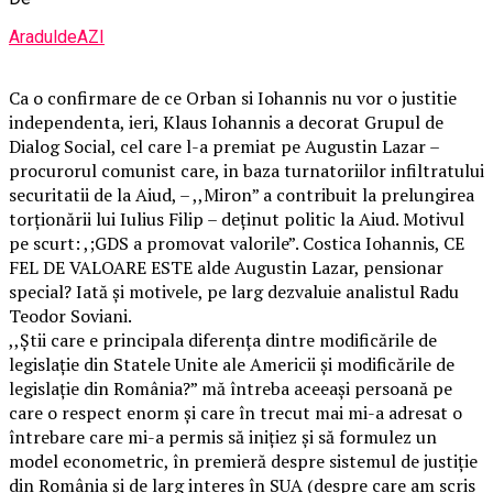
AraduldeAZI
Ca o confirmare de ce Orban si Iohannis nu vor o justitie
independenta, ieri, Klaus Iohannis a decorat Grupul de
Dialog Social, cel care l-a premiat pe Augustin Lazar –
procurorul comunist care, in baza turnatoriilor infiltratului
securitatii de la Aiud, – ,,Miron” a contribuit la prelungirea
torționării lui Iulius Filip – deținut politic la Aiud. Motivul
pe scurt: ,;GDS a promovat valorile”. Costica Iohannis, CE
FEL DE VALOARE ESTE alde Augustin Lazar, pensionar
special? Iată și motivele, pe larg dezvaluie analistul Radu
Teodor Soviani.
,,Știi care e principala diferența dintre modificările de
legislație din Statele Unite ale Americii și modificările de
legislație din România?” mă întreba aceeași persoană pe
care o respect enorm și care în trecut mai mi-a adresat o
întrebare care mi-a permis să inițiez și să formulez un
model econometric, în premieră despre sistemul de justiție
din România și de larg interes în SUA (despre care am scris