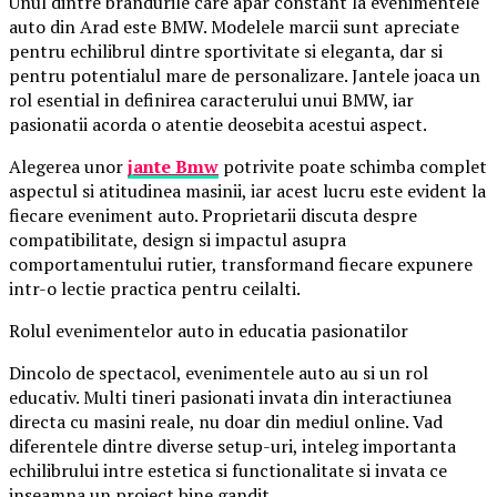
Unul dintre brandurile care apar constant la evenimentele
auto din Arad este BMW. Modelele marcii sunt apreciate
pentru echilibrul dintre sportivitate si eleganta, dar si
pentru potentialul mare de personalizare. Jantele joaca un
rol esential in definirea caracterului unui BMW, iar
pasionatii acorda o atentie deosebita acestui aspect.
Alegerea unor
jante Bmw
potrivite poate schimba complet
aspectul si atitudinea masinii, iar acest lucru este evident la
fiecare eveniment auto. Proprietarii discuta despre
compatibilitate, design si impactul asupra
comportamentului rutier, transformand fiecare expunere
intr-o lectie practica pentru ceilalti.
Rolul evenimentelor auto in educatia pasionatilor
Dincolo de spectacol, evenimentele auto au si un rol
educativ. Multi tineri pasionati invata din interactiunea
directa cu masini reale, nu doar din mediul online. Vad
diferentele dintre diverse setup-uri, inteleg importanta
echilibrului intre estetica si functionalitate si invata ce
inseamna un proiect bine gandit.