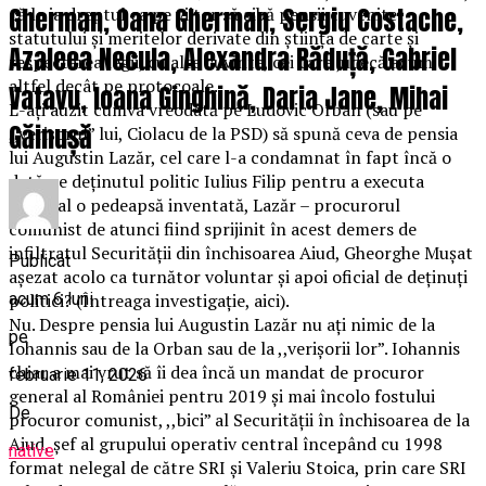
Gherman, Oana Gherman, Sergiu Costache,
că le ia dreptul ca pe viitor să aibă pensii cuvenite
statutului și meritelor derivate din știința de carte și
Azaleea Necula, Alexandra Răduță, Gabriel
respectarea legii, cu alte cuvinte, cei care judecă acum
altfel decât pe protocoale.
Vatavu, Ioana Ginghină, Daria Jane, Mihai
L-ați auzit cumva vreodată pe Ludovic Orban (sau pe
Găinușă
,,verișorul” lui, Ciolacu de la PSD) să spună ceva de pensia
lui Augustin Lazăr, cel care l-a condamnat în fapt încă o
dată pe deținutul politic Iulius Filip pentru a executa
integral o pedeapsă inventată, Lazăr – procurorul
comunist de atunci fiind sprijinit în acest demers de
infiltratul Securității din închisoarea Aiud, Gheorghe Mușat
Publicat
așezat acolo ca turnător voluntar și apoi oficial de deținuți
acum 6 luni
politici? (Întreaga investigație, aici).
Nu. Despre pensia lui Augustin Lazăr nu ați nimic de la
pe
Iohannis sau de la Orban sau de la ,,verișorii lor”. Iohannis
chiar a mai vrut să îi dea încă un mandat de procuror
februarie 11, 2026
general al României pentru 2019 și mai încolo fostului
De
procuror comunist, ,,bici” al Securității în închisoarea de la
Aiud, șef al grupului operativ central începând cu 1998
native
format nelegal de către SRI și Valeriu Stoica, prin care SRI