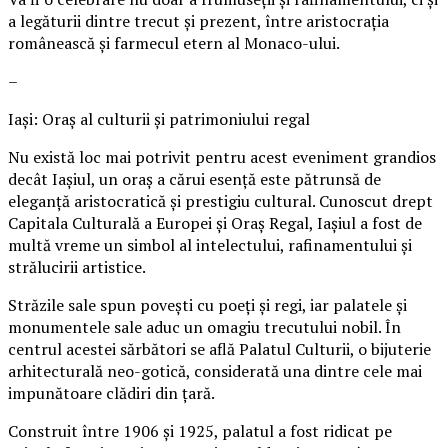
a legăturii dintre trecut și prezent, între aristocrația
românească și farmecul etern al Monaco-ului.
–
Iași: Oraș al culturii și patrimoniului regal
Nu există loc mai potrivit pentru acest eveniment grandios
decât Iașiul, un oraș a cărui esență este pătrunsă de
eleganță aristocratică și prestigiu cultural. Cunoscut drept
Capitala Culturală a Europei și Oraș Regal, Iașiul a fost de
multă vreme un simbol al intelectului, rafinamentului și
strălucirii artistice.
Străzile sale spun povești cu poeți și regi, iar palatele și
monumentele sale aduc un omagiu trecutului nobil. În
centrul acestei sărbători se află Palatul Culturii, o bijuterie
arhitecturală neo-gotică, considerată una dintre cele mai
impunătoare clădiri din țară.
Construit între 1906 și 1925, palatul a fost ridicat pe