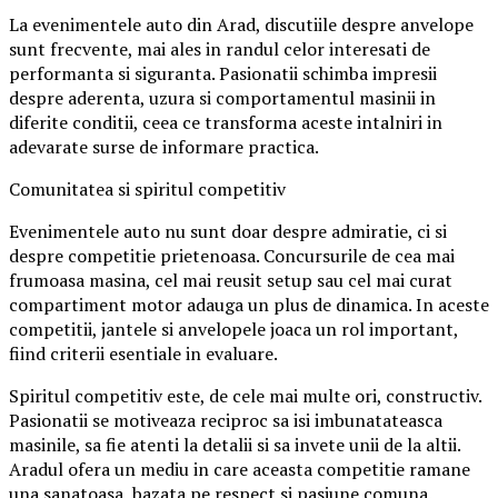
La evenimentele auto din Arad, discutiile despre anvelope
sunt frecvente, mai ales in randul celor interesati de
performanta si siguranta. Pasionatii schimba impresii
despre aderenta, uzura si comportamentul masinii in
diferite conditii, ceea ce transforma aceste intalniri in
adevarate surse de informare practica.
Comunitatea si spiritul competitiv
Evenimentele auto nu sunt doar despre admiratie, ci si
despre competitie prietenoasa. Concursurile de cea mai
frumoasa masina, cel mai reusit setup sau cel mai curat
compartiment motor adauga un plus de dinamica. In aceste
competitii, jantele si anvelopele joaca un rol important,
fiind criterii esentiale in evaluare.
Spiritul competitiv este, de cele mai multe ori, constructiv.
Pasionatii se motiveaza reciproc sa isi imbunatateasca
masinile, sa fie atenti la detalii si sa invete unii de la altii.
Aradul ofera un mediu in care aceasta competitie ramane
una sanatoasa, bazata pe respect si pasiune comuna.