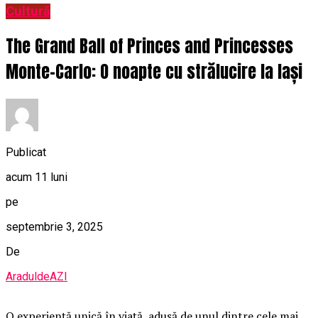
Cultură
The Grand Ball of Princes and Princesses
Monte-Carlo: O noapte cu strălucire la Iași
Publicat
acum 11 luni
pe
septembrie 3, 2025
De
AraduldeAZI
O
experiență unică în viață, adusă de unul dintre cele mai