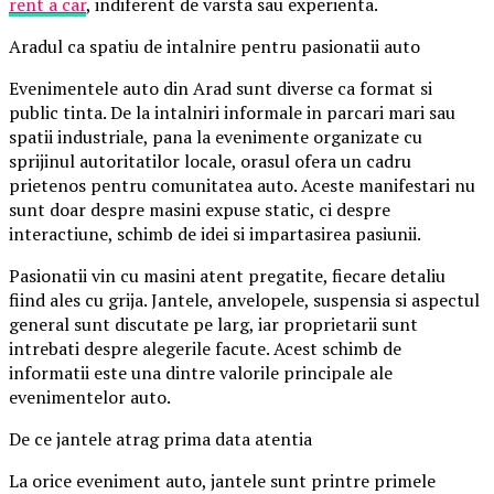
rent a car
, indiferent de varsta sau experienta.
Aradul ca spatiu de intalnire pentru pasionatii auto
Evenimentele auto din Arad sunt diverse ca format si
public tinta. De la intalniri informale in parcari mari sau
spatii industriale, pana la evenimente organizate cu
sprijinul autoritatilor locale, orasul ofera un cadru
prietenos pentru comunitatea auto. Aceste manifestari nu
sunt doar despre masini expuse static, ci despre
interactiune, schimb de idei si impartasirea pasiunii.
Pasionatii vin cu masini atent pregatite, fiecare detaliu
fiind ales cu grija. Jantele, anvelopele, suspensia si aspectul
general sunt discutate pe larg, iar proprietarii sunt
intrebati despre alegerile facute. Acest schimb de
informatii este una dintre valorile principale ale
evenimentelor auto.
De ce jantele atrag prima data atentia
La orice eveniment auto, jantele sunt printre primele