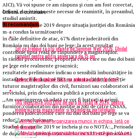
AICI). Vă voi spune ce am răspuns și cum am fost corectat,
la final, dar înainte este necesar de reamintit, în preambul,
Citeste in continuare
studiul amintit.
Studiul din aprilie 2019 despre situația justiției din România
Iti recomandam
m-a condus la următoarele
în căile definitive de atac, 67% dintre judecătorii din
România nu dau doi bani pe lege; la acest rezultat
Tot ce trebuie sa stii inainte de Summer Well 2026. Ghidul
contribuie lipsa reală de răspundere a magistraților.
complet pentru editia aniversara de 15 ani
în rândul procurorilor, proporția celor care nu dau doi bani
pe lege este realmente groaznică;
rezultatele preliminare indicau o sensibilă îmbunătățire în
Cum ar fi dacă ceasul tău s-ar antrena alături de tine?
instanțele civile după ce SRI nu a mai acordat protecție
tuturor magistraților din civil, furnizori sau colaboratori ai
serviciului, prin devoalarea publică a protocoalelor.
,,Am convingerea că odată ce vor fi lustrați și primii
TAG investește 500.000 de euro în retail în 2026, pentru
furnizor/colaboratori din justiție ai SRI de către CNSAS,
modernizarea magazinelor și extinderea portofoliului
ponderea judecătorilor care nu dau doi bani pe lege se va
reduce”, concluzionam.
Studiul din aprilie 2019 se încheia și cu o NOTĂ: ,,Perioada
de după denunțarea protocoalelor cu SRI este prea scurtă