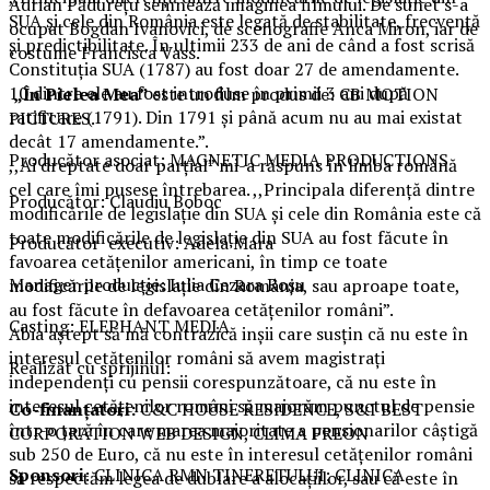
Adrian Pădurețu semnează imaginea filmului. De sunet s-a
SUA și cele din România este legată de stabilitate, frecvență
ocupat Bogdan Ivanovici, de scenografie Anca Miron, iar de
și predictibilitate. În ultimii 233 de ani de când a fost scrisă
costume Francisca Vass.
Constituția SUA (1787) au fost doar 27 de amendamente.
10 dintre ele au fost introduse în primii 3 ani după
„În Pielea Mea”
este un film produs de: CB MOTION
ratificare (1791). Din 1791 și până acum nu au mai existat
PICTURES.
decât 17 amendamente.”.
Producător asociat: MAGNETIC MEDIA PRODUCTIONS
,,Ai dreptate doar parțial” mi-a răspuns în limba română
cel care îmi pusese întrebarea. ,,Principala diferență dintre
Producător: Claudiu Boboc
modificările de legislație din SUA și cele din România este că
toate modificările de legislație din SUA au fost făcute în
Producător executiv: Adela Mara
favoarea cetățenilor americani, în timp ce toate
Manager producție: Iulia Cezara Roșu
modificările de legislație din România, sau aproape toate,
au fost făcute în defavoarea cetățenilor români”.
Casting: ELEPHANT MEDIA
Abia aștept să mă contrazică inșii care susțin că nu este în
interesul cetățenilor români să avem magistrați
Realizat cu sprijinul:
independenți cu pensii corespunzătoare, că nu este în
interesul cetățenilor români să majorăm punctul de pensie
Co-finanțatori:
C&C HOUSE RESIDENCE, S&I BEST
într-o țară în care marea majoritate a pensionarilor câștigă
CORPORATION WEB DESIGN, CLIMA FREON
sub 250 de Euro, că nu este în interesul cetățenilor români
Sponsori
: CLINICA RMN TINERETULUI; CLINICA
să respectăm legea de dublare a alocațiilor, sau că este în