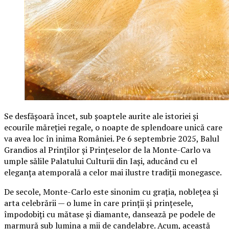
Se desfășoară încet, sub șoaptele aurite ale istoriei și
ecourile măreției regale, o noapte de splendoare unică care
va avea loc în inima României. Pe 6 septembrie 2025, Balul
Grandios al Prinților și Prințeselor de la Monte-Carlo va
umple sălile Palatului Culturii din Iași, aducând cu el
eleganța atemporală a celor mai ilustre tradiții monegasce.
De secole, Monte-Carlo este sinonim cu grația, noblețea și
arta celebrării — o lume în care prinții și prințesele,
împodobiți cu mătase și diamante, dansează pe podele de
marmură sub lumina a mii de candelabre. Acum, această