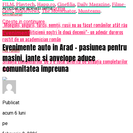
FILM
,
Playtech
,
Happ.ro
,
Cinefilia
,
Daily Magazine
,
Filme-
Articole pe aceiasi tema:
prima
carti
,
MovieNews
,
The Movienator
,
Munteanu
.
Urmatorul
Citeste in continuare
„Mongolii, ungurii, turcii, nemții, rusii nu au făcut românilor atât rău
cât au făcut politicienii noștri în două decenii”- un adevăr dureros
Eveniment
rostit de un academician român
Evenimente auto in Arad – pasiunea pentru
Nu ratati
masini, jante si anvelope aduce
Situaţia completurilor de 5 e total diferită de situaţia completurilor
comunitatea impreuna
de 3
Publicat
acum 6 luni
pe