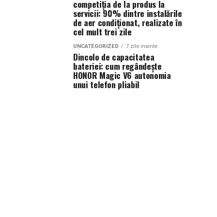
competiția de la produs la
servicii: 90% dintre instalările
de aer condiționat, realizate în
cel mult trei zile
UNCATEGORIZED
7 zile inainte
Dincolo de capacitatea
bateriei: cum regândește
HONOR Magic V6 autonomia
unui telefon pliabil