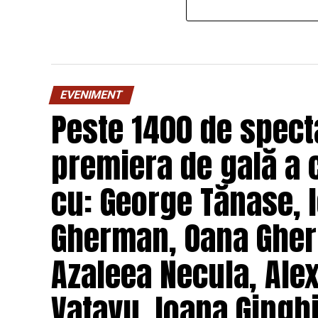
EVENIMENT
Peste 1400 de specta
premiera de gală a 
cu: George Tănase, I
Gherman, Oana Gher
Azaleea Necula, Ale
Vatavu, Ioana Ginghi