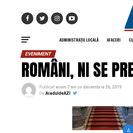
ADMINISTRAȚIE LOCALĂ
AFACERI
C
EVENIMENT
ROMÂNI, NI SE PR
Publicat
acum 7 ani
pe
decembrie 26, 2019
De
AraduldeAZI