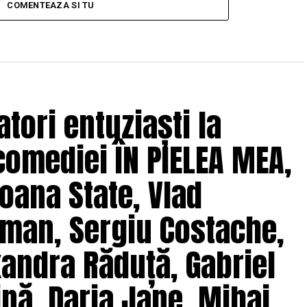
COMENTEAZA SI TU
tori entuziaști la
comediei ÎN PIELEA MEA,
oana State, Vlad
man, Sergiu Costache,
xandra Răduță, Gabriel
nă, Daria Jane, Mihai