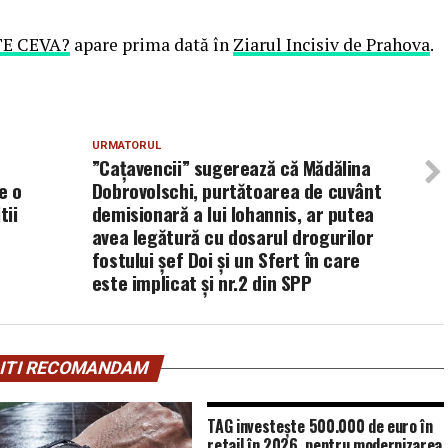
TE CEVA?
apare prima dată în
Ziarul Incisiv de Prahova
.
URMATORUL
”Cațavencii” sugerează că Mădălina
e o
Dobrovolschi, purtătoarea de cuvânt
tii
demisionară a lui Iohannis, ar putea
avea legătură cu dosarul drogurilor
fostului șef Doi și un Sfert în care
este implicat și nr.2 din SPP
ITI RECOMANDAM
TAG investește 500.000 de euro în
retail în 2026, pentru modernizarea