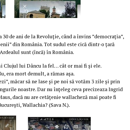
 30 de ani de la Revoluție, când a învins ”democrația”,
țenii” din România. Tot sudul este cică dintr-o țară
Ardealul sunt (încă) în România.
 Clujul lui Dâncu la fel… cât or mai fi și ele.
Nu, era mort demult, a rămas așa.
zi”, măcar să ne lase și pe noi să votăm 3 zile și prin
ngurile noastre. Dar nu înțeleg ceva precizeaza Ingrid
Maus, dacă nu are cetățenie wallacheză mai poate fi
București, Wallachia? (Sava N.).