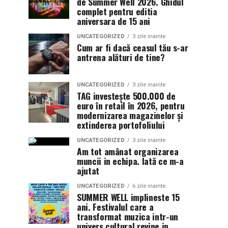
de Summer Well 2026. Ghidul
complet pentru editia
aniversara de 15 ani
UNCATEGORIZED
3 zile inainte
Cum ar fi dacă ceasul tău s-ar
antrena alături de tine?
UNCATEGORIZED
3 zile inainte
TAG investește 500.000 de
euro în retail în 2026, pentru
modernizarea magazinelor și
extinderea portofoliului
UNCATEGORIZED
3 zile inainte
Am tot amânat organizarea
muncii in echipa. Iată ce m-a
ajutat
UNCATEGORIZED
6 zile inainte
SUMMER WELL implineste 15
ani. Festivalul care a
transformat muzica intr-un
univers cultural revine in