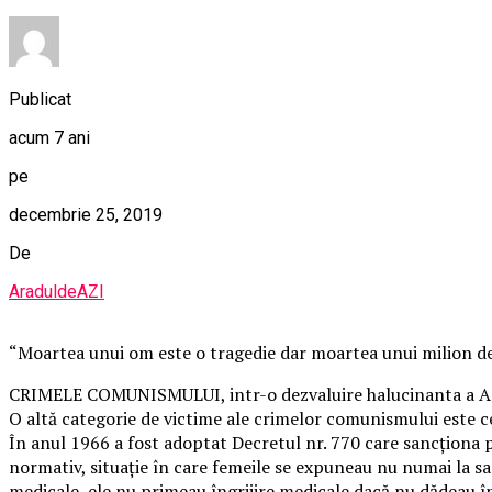
Publicat
acum 7 ani
pe
decembrie 25, 2019
De
AraduldeAZI
“Moartea unui om este o tragedie dar moartea unui milion de
CRIMELE COMUNISMULUI, intr-o dezvaluire halucinanta a Asoc
O altă categorie de victime ale crimelor comunismului este ce
În anul 1966 a fost adoptat Decretul nr. 770 care sancționa pe
normativ, situație în care femeile se expuneau nu numai la san
medicale, ele nu primeau îngrijire medicale dacă nu dădeau în