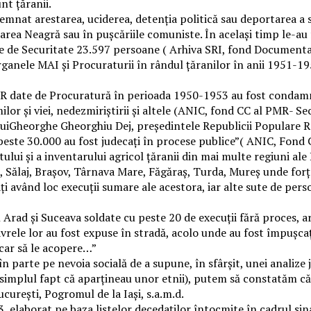
nt țăranii.
mnat arestarea, uciderea, detenția politică sau deportarea a sut
ea Neagră sau în pușcăriile comuniste. În același timp le-au f
 de Securitate 23.597 persoane ( Arhiva SRI, fond Documentar, 
rganele MAI și Procuraturii în rândul țăranilor în anii 1951-195
MR date de Procuratură în perioada 1950-1953 au fost condamn
lor și viei, nedezmiriștirii și altele (ANIC, fond CC al PMR- Sec
luiGheorghe Gheorghiu Dej, președintele Republicii Populare R
i peste 30.000 au fost judecați în procese publice”( ANIC, Fond C
ului și a inventarului agricol țăranii din mai multe regiuni ale
, Sălaj, Brașov, Târnava Mare, Făgăraș, Turda, Mureș unde forț
ați având loc execuții sumare ale acestora, iar alte sute de per
Arad și Suceava soldate cu peste 20 de execuții fără proces, ar
ele lor au fost expuse în stradă, acolo unde au fost împușcați, 
ăcar să le acopere…”
n parte pe nevoia socială de a supune, în sfârșit, unei analiz
simplul fapt că aparțineau unor etnii), putem să constatăm că
curești, Pogromul de la Iași, s.a.m.d.
3, elaborat pe baza listelor decedaților întocmite în cadrul sinag