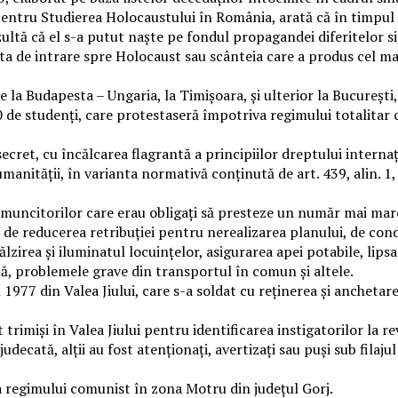
pentru Studierea Holocaustului în România, arată că în timpul 
ultă că el s-a putut naște pe fondul propagandei diferitelor sis
rta de intrare spre Holocaust sau scânteia care a produs cel 
 la Budapesta – Ungaria, la Timișoara, și ulterior la București,
0 de studenți, care protestaseră împotriva regimului totalitar 
cret, cu încălcarea flagrantă a principiilor dreptului internaț
anității, în varianta normativă conținută de art. 439, alin. 1, li
uncitorilor care erau obligați să presteze un număr mai mare 
de reducerea retribuției pentru nerealizarea planului, de cond
ălzirea și iluminatul locuințelor, asigurarea apei potabile, lip
tă, problemele grave din transportul în comun și altele.
 1977 din Valea Jiului, care s-a soldat cu reținerea și ancheta
t trimiși în Valea Jiului pentru identificarea instigatorilor la re
decată, alții au fost atenționați, avertizați sau puși sub filaju
a regimului comunist în zona Motru din județul Gorj.