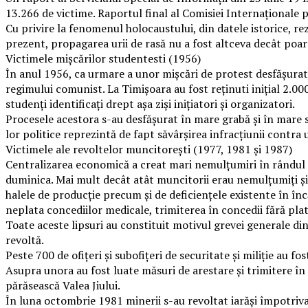
13.266 de victime. Raportul final al Comisiei Internaționale 
Cu privire la fenomenul holocaustului, din datele istorice, rez
prezent, propagarea urii de rasă nu a fost altceva decât poa
Victimele mișcărilor studentesti (1956)
În anul 1956, ca urmare a unor mișcări de protest desfășurate
regimului comunist. La Timișoara au fost reținuti inițial 2.00
studenți identificați drept așa ziși inițiatori și organizatori.
Procesele acestora s-au desfășurat în mare grabă și în mare se
lor politice reprezintă de fapt săvârșirea infracțiunii contra um
Victimele ale revoltelor muncitorești (1977, 1981 și 1987)
Centralizarea economică a creat mari nemulțumiri în rândul m
duminica. Mai mult decât atât muncitorii erau nemulțumiți și 
halele de producție precum și de deficiențele existente în înc
neplata concediilor medicale, trimiterea în concedii fără pla
Toate aceste lipsuri au constituit motivul grevei generale din
revoltă.
Peste 700 de ofițeri și subofițeri de securitate și miliție au fos
Asupra unora au fost luate măsuri de arestare și trimitere în ju
părăsească Valea Jiului.
În luna octombrie 1981 minerii s-au revoltat iarăși împotriv