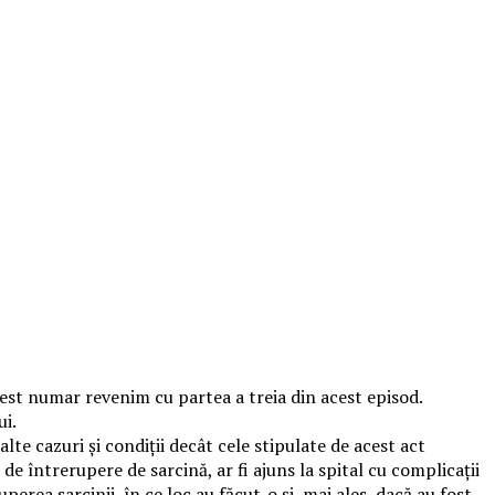
t numar revenim cu partea a treia din acest episod.
ui.
lte cazuri și condiții decât cele stipulate de acest act
de întrerupere de sarcină, ar fi ajuns la spital cu complicații
rea sarcinii, în ce loc au făcut-o și, mai ales, dacă au fost