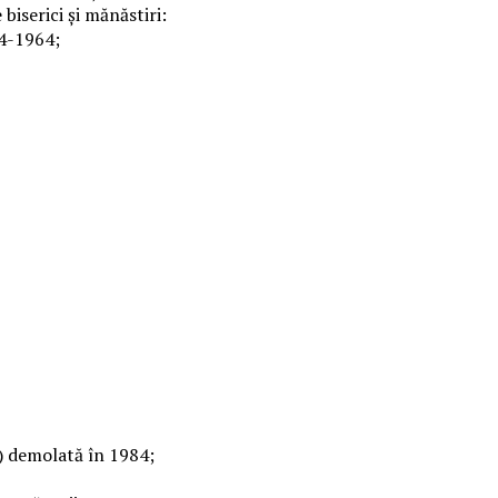
biserici și mănăstiri:
54-1964;
0) demolată în 1984;