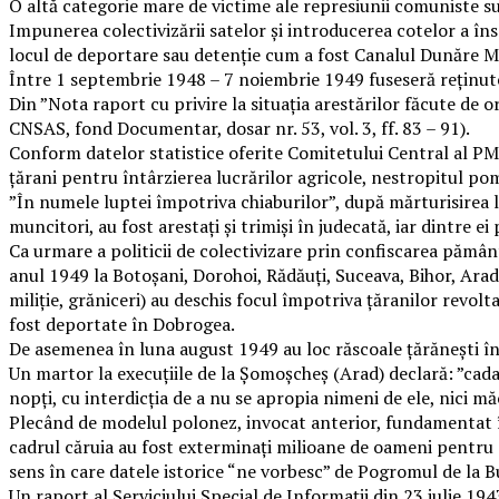
O altă categorie mare de victime ale represiunii comuniste su
Impunerea colectivizării satelor și introducerea cotelor a înse
locul de deportare sau detenție cum a fost Canalul Dunăre Mar
Între 1 septembrie 1948 – 7 noiembrie 1949 fuseseră reținute
Din ”Nota raport cu privire la situația arestărilor făcute de o
CNSAS, fond Documentar, dosar nr. 53, vol. 3, ff. 83 – 91).
Conform datelor statistice oferite Comitetului Central al P
țărani pentru întârzierea lucrărilor agricole, nestropitul pomi
”În numele luptei împotriva chiaburilor”, după mărturisirea 
muncitori, au fost arestați și trimiși în judecată, iar dintre e
Ca urmare a politicii de colectivizare prin confiscarea pământ
anul 1949 la Botoșani, Dorohoi, Rădăuți, Suceava, Bihor, Arad
miliție, grăniceri) au deschis focul împotriva țăranilor revolt
fost deportate în Dobrogea.
De asemenea în luna august 1949 au loc răscoale țărănești în 
Un martor la execuțiile de la Șomoșcheș (Arad) declară: ”cadavr
nopți, cu interdicția de a nu se apropia nimeni de ele, nici m
Plecând de modelul polonez, invocat anterior, fundamentat î
cadrul căruia au fost exterminați milioane de oameni pentru 
sens în care datele istorice “ne vorbesc” de Pogromul de la Bu
Un raport al Serviciului Special de Informații din 23 iulie 194