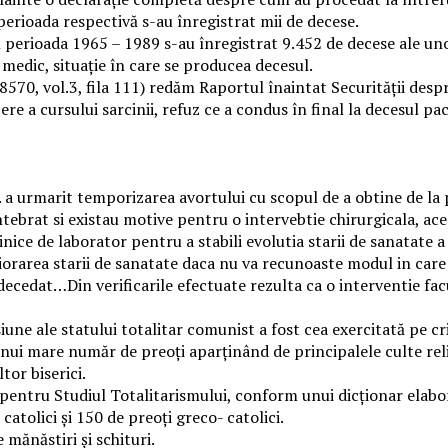
 perioada respectivă s-au înregistrat mii de decese.
în perioada 1965 – 1989 s-au înregistrat 9.452 de decese ale un
medic, situație în care se producea decesul.
70, vol.3, fila 111) redăm Raportul înaintat Securității despre
e a cursului sarcinii, refuz ce a condus în final la decesul pac
a urmarit temporizarea avortului cu scopul de a obtine de la pa
ntebrat si existau motive pentru o intervebtie chirurgicala, ac
linice de laborator pentru a stabili evolutia starii de sanatate
rarea starii de sanatate daca nu va recunoaste modul in care s
decedat…Din verificarile efectuate rezulta ca o interventie facu
une ale statului totalitar comunist a fost cea exercitată pe cr
 unui mare număr de preoți aparținând de principalele culte reli
tor biserici.
al pentru Studiul Totalitarismului, conform unui dicționar elab
atolici și 150 de preoți greco- catolici.
 mănăstiri și schituri.