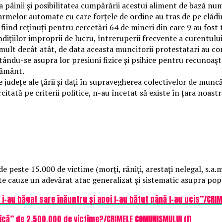
a pâinii și posibilitatea cumpărării acestui aliment de bază num
 armelor automate cu care forțele de ordine au tras de pe clădi
fiind reținuți pentru cercetări 64 de mineri din care 9 au fost 
ițiilor improprii de lucru, întreruperii frecvente a curentului
 mult decât atât, de data aceasta muncitorii protestatari au c
itându-se asupra lor presiuni fizice și psihice pentru recunoașt
ățământ.
e județe ale țării și dați în supravegherea colectivelor de munc
rcitată pe criterii politice, n-au încetat să existe în țara noa
peste 15.000 de victime (morți, răniți, arestați nelegal, s.a.m.
ste cauze un adevărat atac generalizat și sistematic asupra popu
i i-au băgat sare înăuntru și apoi l-au bătut până l-au ucis”/CRI
tică” de 2.500.000 de victime?/CRIMELE COMUNISMULUI (I)