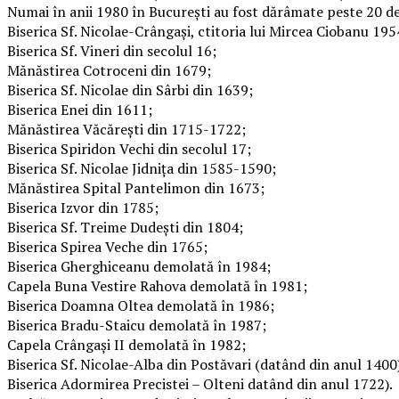
Numai în anii 1980 în București au fost dărâmate peste 20 de 
Biserica Sf. Nicolae-Crângași, ctitoria lui Mircea Ciobanu 19
Biserica Sf. Vineri din secolul 16;
Mănăstirea Cotroceni din 1679;
Biserica Sf. Nicolae din Sârbi din 1639;
Biserica Enei din 1611;
Mănăstirea Văcărești din 1715-1722;
Biserica Spiridon Vechi din secolul 17;
Biserica Sf. Nicolae Jidnița din 1585-1590;
Mănăstirea Spital Pantelimon din 1673;
Biserica Izvor din 1785;
Biserica Sf. Treime Dudești din 1804;
Biserica Spirea Veche din 1765;
Biserica Gherghiceanu demolată în 1984;
Capela Buna Vestire Rahova demolată în 1981;
Biserica Doamna Oltea demolată în 1986;
Biserica Bradu-Staicu demolată în 1987;
Capela Crângași II demolată în 1982;
Biserica Sf. Nicolae-Alba din Postăvari (datând din anul 140
Biserica Adormirea Precistei – Olteni datând din anul 1722).