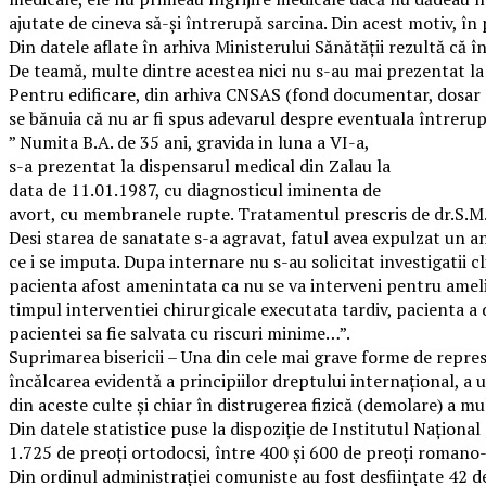
ajutate de cineva să-și întrerupă sarcina. Din acest motiv, în
Din datele aflate în arhiva Ministerului Sănătății rezultă că 
De teamă, multe dintre acestea nici nu s-au mai prezentat la 
Pentru edificare, din arhiva CNSAS (fond documentar, dosar 85
se bănuia că nu ar fi spus adevarul despre eventuala întreruper
” Numita B.A. de 35 ani, gravida in luna a VI-a,
s-a prezentat la dispensarul medical din Zalau la
data de 11.01.1987, cu diagnosticul iminenta de
avort, cu membranele rupte. Tratamentul prescris de dr.S.M. 
Desi starea de sanatate s-a agravat, fatul avea expulzat un a
ce i se imputa. Dupa internare nu s-au solicitat investigatii c
pacienta afost amenintata ca nu se va interveni pentru amelio
timpul interventiei chirurgicale executata tardiv, pacienta a 
pacientei sa fie salvata cu riscuri minime…”.
Suprimarea bisericii – Una din cele mai grave forme de represi
încălcarea evidentă a principiilor dreptului internațional, a
din aceste culte și chiar în distrugerea fizică (demolare) a mul
Din datele statistice puse la dispoziție de Institutul Națion
1.725 de preoți ortodocsi, între 400 și 600 de preoți romano- c
Din ordinul administrației comuniste au fost desființate 42 de