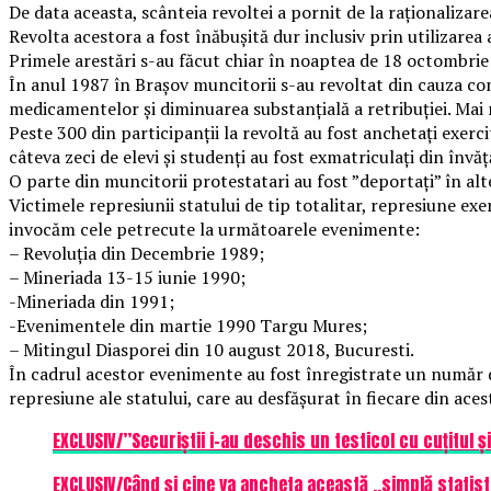
De data aceasta, scânteia revoltei a pornit de la raționalizare
Revolta acestora a fost înăbușită dur inclusiv prin utilizarea
Primele arestări s-au făcut chiar în noaptea de 18 octombrie 
În anul 1987 în Brașov muncitorii s-au revoltat din cauza cond
medicamentelor și diminuarea substanțială a retribuției. Mai
Peste 300 din participanții la revoltă au fost anchetați exerc
câteva zeci de elevi și studenți au fost exmatriculați din înv
O parte din muncitorii protestatari au fost ”deportați” în alt
Victimele represiunii statului de tip totalitar, represiune exe
invocăm cele petrecute la următoarele evenimente:
– Revoluția din Decembrie 1989;
– Mineriada 13-15 iunie 1990;
-Mineriada din 1991;
-Evenimentele din martie 1990 Targu Mures;
– Mitingul Diasporei din 10 august 2018, Bucuresti.
În cadrul acestor evenimente au fost înregistrate un număr de 
represiune ale statului, care au desfășurat în fiecare din ace
EXCLUSIV/”Securiștii i-au deschis un testicol cu cuțitul ș
EXCLUSIV/Când și cine va ancheta această ,,simplă statis