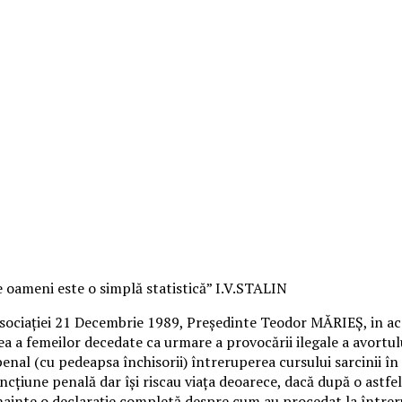
 oameni este o simplă statistică” I.V.STALIN
iației 21 Decembrie 1989, Președinte Teodor MĂRIEȘ, in aces
a a femeilor decedate ca urmare a provocării ilegale a avortul
nal (cu pedeapsa închisorii) întreruperea cursului sarcinii în a
cțiune penală dar își riscau viața deoarece, dacă după o astfel 
ainte o declarație completă despre cum au procedat la întrerupe