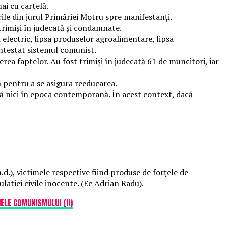
ai cu cartelă.
rile din jurul Primăriei Motru spre manifestanți.
trimiși în judecată și condamnate.
 electric, lipsa produselor agroalimentare, lipsa
ontestat sistemul comunist.
erea faptelor. Au fost trimiși în judecată 61 de muncitori, iar
ă pentru a se asigura reeducarea.
stră nici în epoca contemporană. În acest context, dacă
d.), victimele respective fiind produse de forțele de
latiei civile inocente. (Ec Adrian Radu).
MELE COMUNISMULUI (II)