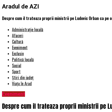
Aradul de AZI
Despre cum il trateaza proprii ministrii pe Ludovic Orban ca pe o 
Administrație locală
Afaceri
Cultură
Eveniment
Exclusiv
Politică locală
Social
Sport
Știri din județ
Viața în Arad
Eveniment
Despre cum il trateaza proprii ministrii pe Lu