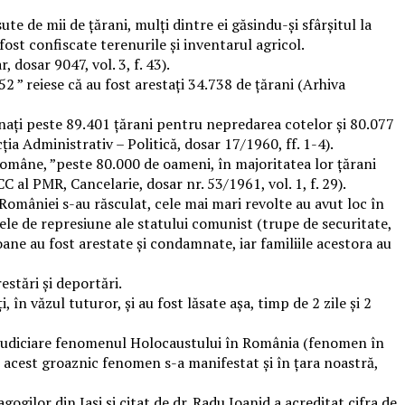
e de mii de țărani, mulți dintre ei găsindu-și sfârșitul la
ost confiscate terenurile și inventarul agricol.
dosar 9047, vol. 3, f. 43).
2 ” reiese că au fost arestați 34.738 de țărani (Arhiva
ați peste 89.401 țărani pentru nepredarea cotelor și 80.077
ția Administrativ – Politică, dosar 17/1960, ff. 1-4).
omâne, ”peste 80.000 de oameni, în majoritatea lor țărani
C al PMR, Cancelarie, dosar nr. 53/1961, vol. 1, f. 29).
 României s-au răsculat, cele mai mari revolte au avut loc în
ele de represiune ale statului comunist (trupe de securitate,
soane au fost arestate și condamnate, iar familiile acestora au
estări și deportări.
în văzul tuturor, și au fost lăsate așa, timp de 2 zile și 2
e judiciare fenomenul Holocaustului în România (fenomen în
 acest groaznic fenomen s-a manifestat și în țara noastră,
ogilor din Iași și citat de dr. Radu Ioanid a acreditat cifra de