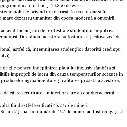
pogromului au fost uciși 14.850 de evrei.
teme politice privind ura de rasă. În trecut dar și în
mai mare dezastru umanitar din epoca modernă a omenirii.
 au avut loc mișcări de protest ale studenților împotriva
comunist. Din rândul acestora au fost arestați câțiva zeci de
ional, astfel că, întemnițarea studenților datorită credinței
t. i).
de zile pentru îndeplinirea planului inclusiv sâmbăta și
ițiile improprii de lucru din cauza temperaturilor scăzute în
sa produselor agroalimentare și calitatea proastă a acestora,
rea de către securitate a minerilor care au condus această
voltă fiind astfel verificați 45.277 de mineri.
l Securității, iar un număr de 197 de mineri au fost obligați să