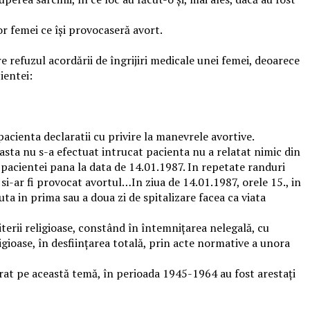
or femei ce își provocaseră avort.
 refuzul acordării de îngrijiri medicale unei femei, deoarece
ientei:
cienta declaratii cu privire la manevrele avortive.
easta nu s-a efectuat intrucat pacienta nu a relatat nimic din
 a pacientei pana la data de 14.01.1987. In repetate randuri
i-ar fi provocat avortul…In ziua de 14.01.1987, orele 15., in
ta in prima sau a doua zi de spitalizare facea ca viata
iterii religioase, constând în întemnițarea nelegală, cu
gioase, în desființarea totală, prin acte normative a unora
orat pe această temă, în perioada 1945-1964 au fost arestați