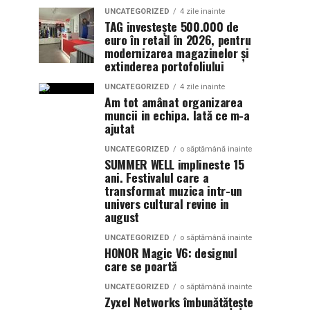
UNCATEGORIZED
4 zile inainte
TAG investește 500.000 de
euro în retail în 2026, pentru
modernizarea magazinelor și
extinderea portofoliului
UNCATEGORIZED
4 zile inainte
Am tot amânat organizarea
muncii in echipa. Iată ce m-a
ajutat
UNCATEGORIZED
o săptămână inainte
SUMMER WELL implineste 15
ani. Festivalul care a
transformat muzica intr-un
univers cultural revine in
august
UNCATEGORIZED
o săptămână inainte
HONOR Magic V6: designul
care se poartă
UNCATEGORIZED
o săptămână inainte
Zyxel Networks îmbunătățește