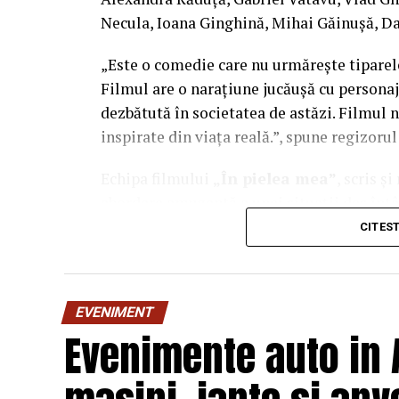
Necula, Ioana Ginghină, Mihai Găinușă, Da
„Este o comedie care nu urmărește tiparel
Filmul are o narațiune jucăușă cu personaj
dezbătută în societatea de astăzi. Filmul n
inspirate din viața reală.”, spune regizoru
Echipa filmului
„În pielea mea”
, scris ș
abordare amuzantă a unei situații des întâl
mai greu/ mai ușor. În urma unei provocări
CITES
sfârșit, după multe peripeții, într-un week
despre relațiile lor, lăsând deoparte presu
încerca să comunice mai bine între ei.
EVENIMENT
Evenimente auto in 
Cu râs pe săturate, surprize și personaje 