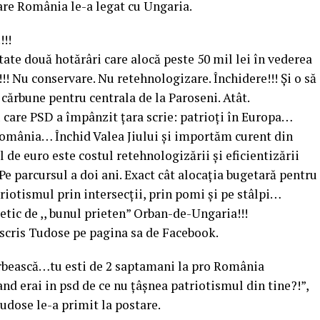
are România le-a legat cu Ungaria.
!!
tate două hotărâri care alocă peste 50 mil lei în vederea
!!! Nu conservare. Nu retehnologizare. Închidere!!! Și o să
cărbune pentru centrala de la Paroseni. Atât.
u care PSD a împânzit țara scrie: patrioți în Europa…
n România… Închid Valea Jiului și importăm curent din
 de euro este costul retehnologizării și eficientizării
parcursul a doi ani. Exact cât alocația bugetară pentru
riotismul prin intersecții, prin pomi și pe stâlpi…
tic de ,, bunul prieten” Orban-de-Ungaria!!!
 scris Tudose pe pagina sa de Facebook.
vorbească…tu esti de 2 saptamani la pro România
nd erai in psd de ce nu țâșnea patriotismul din tine?!”,
udose le-a primit la postare.