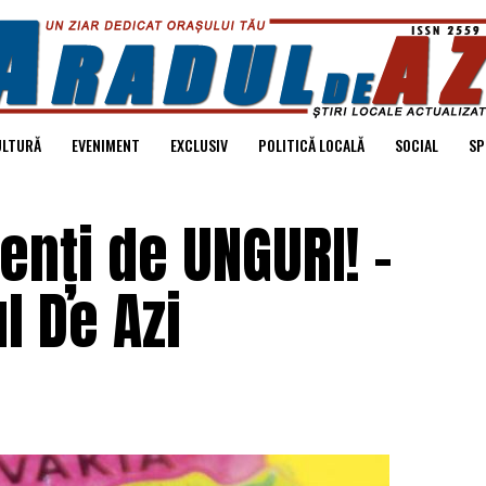
ULTURĂ
EVENIMENT
EXCLUSIV
POLITICĂ LOCALĂ
SOCIAL
SP
nți de UNGURI! –
l De Azi