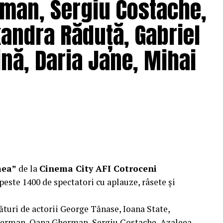
man, Sergiu Costache,
xandra Răduță, Gabriel
nă, Daria Jane, Mihai
mea”
de la
Cinema City AFI Cotroceni
peste 1400 de spectatori cu aplauze, râsete și
ături de actorii George Tănase, Ioana State,
herman, Oana Gherman, Sergiu Costache, Azaleea