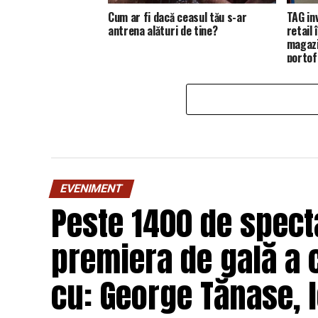
Cum ar fi dacă ceasul tău s-ar
TAG in
antrena alături de tine?
retail
magazi
portofo
EVENIMENT
Peste 1400 de specta
premiera de gală a 
cu: George Tănase, I