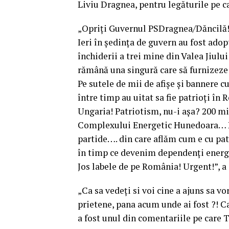
Liviu Dragnea, pentru legăturile pe c
„Opriți Guvernul PSDragnea/Dăncilă!!
Ieri în ședința de guvern au fost adop
închiderii a trei mine din Valea Jiului
rămână una singură care să furnizeze 
Pe sutele de mii de afișe și bannere c
între timp au uitat sa fie patrioți î
Ungaria! Patriotism, nu-i așa? 200 mil
Complexului Energetic Hunedoara… Pe 
partide…. din care aflăm cum e cu pat
în timp ce devenim dependenți energe
Jos labele de pe România! Urgent!”, a
„Ca sa vedeți si voi cine a ajuns sa 
prietene, pana acum unde ai fost ?! Ca
a fost unul din comentariile pe care T