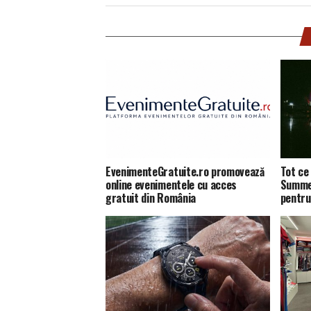
EvenimenteGratuite.ro promovează
Tot ce 
online evenimentele cu acces
Summer
gratuit din România
pentru