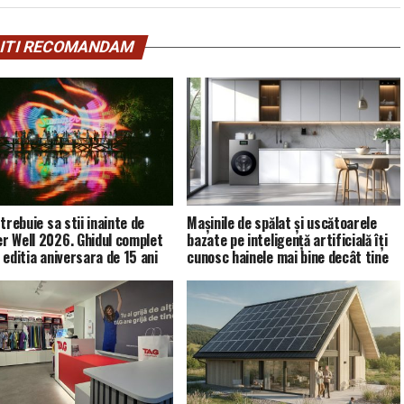
ITI RECOMANDAM
trebuie sa stii inainte de
Mașinile de spălat și uscătoarele
 Well 2026. Ghidul complet
bazate pe inteligență artificială îți
 editia aniversara de 15 ani
cunosc hainele mai bine decât tine