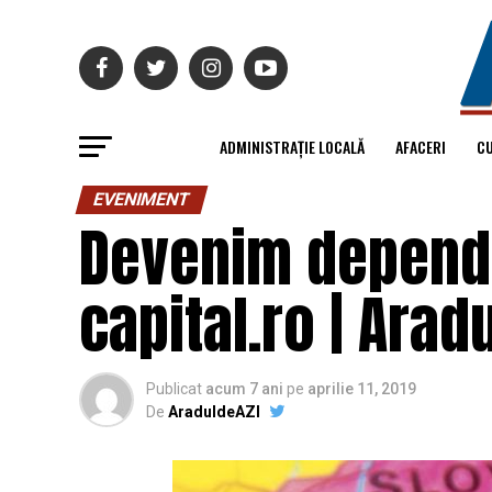
ADMINISTRAȚIE LOCALĂ
AFACERI
C
EVENIMENT
Devenim depende
capital.ro | Aradu
Publicat
acum 7 ani
pe
aprilie 11, 2019
De
AraduldeAZI