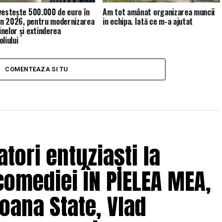
vestește 500.000 de euro în
Am tot amânat organizarea muncii
 în 2026, pentru modernizarea
in echipa. Iată ce m-a ajutat
nelor și extinderea
liului
COMENTEAZA SI TU
tori entuziaști la
comediei ÎN PIELEA MEA,
oana State, Vlad