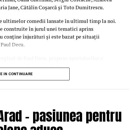
ria Jane, Cătălin Coșarcă și Toto Dumitrescu.
e ultimelor comedii lansate în ultimul timp la noi.
e construite în jurul unei tematici aprins
u conține înjurături și este bazat pe situații
l Paul Decu.
i regizat de Paul Decu, propune spectatorilor o
nite în micile certuri dintr-un cuplu: pentru cine e
 pe care patru cupluri de prieteni o duc la bun
TE IN CONTINUARE
end, personajele ajung să câștige o altă viziune
punerile, orgoliile și preconcepțiile, pentru a
Arad – pasiunea pentru
pline de viață, comedia independentă
„În pielea