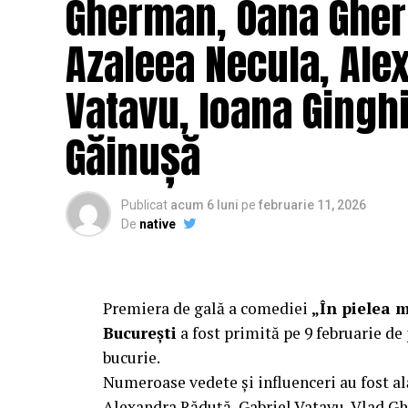
Gherman, Oana Gher
Azaleea Necula, Ale
Vatavu, Ioana Ginghi
Găinușă
Publicat
acum 6 luni
pe
februarie 11, 2026
De
native
Premiera de gală a comediei
„În pielea 
București
a fost primită pe 9 februarie de 
bucurie.
Numeroase vedete și influenceri au fost al
Alexandra Răduță, Gabriel Vatavu, Vlad G