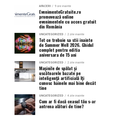
AFACERI
9 ore inainte
EvenimenteGratuite.ro
promovează online
evenimentele cu acces gratuit
din România
UNCATEGORIZED
2 zile inainte
Tot ce trebuie sa stii inainte
de Summer Well 2026. Ghidul
complet pentru editia
aniversara de 15 ani
UNCATEGORIZED
2 zile inainte
Mașinile de spălat și
uscătoarele bazate pe
inteligență artificială îți
cunosc hainele mai bine decât
tine
UNCATEGORIZED
4 zile inainte
Cum ar fi dacă ceasul tău s-ar
antrena alături de tine?