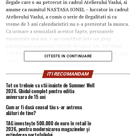
ilegale care s-au petrecut in cadrul Atelierului Vaslui, si
anume ca numitul NASTASA IONEL – lucrator in cadrul
Atelierului Vaslui, a comis o serie de ilegalitati si ca
vreme de 3 ani calendaristici nu s-a prezentat la munca.
Ca urmare a semnalarii acestor fapte, persoanele
enumerate mai sus, s-au constituit intr-un grup
infracţional organizat (definit de catre Art. 367 Noul
Cod Penal ) cu scopul de a il reduce la tacere. Acest grup
CITESTE IN CONTINUARE
urmareste prin orice mijloace (inclusiv infractionale)
inlaturarea sa din cadrul Atelierului Vaslui.
ITI RECOMANDAM
“Comisarul sef CONSTANTINESCU VALENTIN impreuna
Tot ce trebuie sa stii inainte de Summer Well
cu comisarul sef TUDOR MARCEL desi au luat la
2026. Ghidul complet pentru editia
cunostinta de faptele ilegale comise de catre lucratorul
aniversara de 15 ani
NASTASA IONEL, au hotarat impreuna cu conducerea
Cum ar fi dacă ceasul tău s-ar antrena
DRPCIV Bucuresti sa ascunda aceste fapte si sa faca
alături de tine?
presiuni asupra mea, pentru a ma reduce la tacere si
TAG investește 500.000 de euro în retail în
probabil a-mi face viata un calvar.
2026, pentru modernizarea magazinelor și
extinderea portofoliului