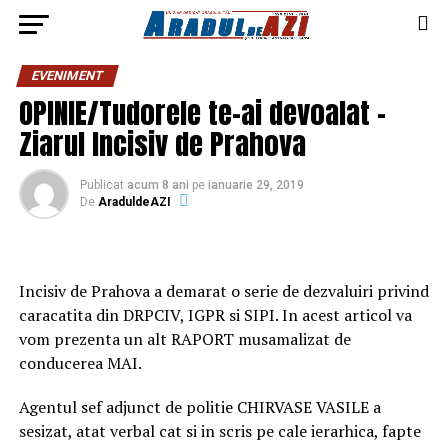
EVENIMENT
OPINIE/Tudorele te-ai devoalat –
Ziarul Incisiv de Prahova
Publicat
acum 8 ani
pe
ianuarie 29, 2019
De
AraduldeAZI
Incisiv de Prahova a demarat o serie de dezvaluiri privind
caracatita din DRPCIV, IGPR si SIPI. In acest articol va
vom prezenta un alt RAPORT musamalizat de
conducerea MAI.
Agentul sef adjunct de politie CHIRVASE VASILE a
sesizat, atat verbal cat si in scris pe cale ierarhica, fapte