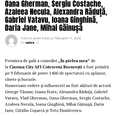
Oana Gherman, Sergiu Costache,
DRPCIV Bucuresti, domnul Comisar-Sef SCARLAT GELU.
Azaleea Necula, Alexandra Răduță,
Pentru a efectua cercetarea prealabila a fost desemnat
Gabriel Vatavu, Ioana Ginghină,
un ofiter din cadrul Birou Control al DRPCIV, respectiv
Daria Jane, Mihai Găinușă
inspector principal IANCU IONEL, care a inceput un
intreg arsenal de intimidare si amenintari la adresa mea
cat si a celuilalt coleg, respectiv CRETU ION. Acesta a
Publicat
acum 6 luni
pe
februarie 11, 2026
De
native
inceput sa ne sune si sa ne intimideze, intrebandu-ne
tot felul de chestiuni care nu au legatura cu serviciul, ba
mai mulkt cerandu-ne raportul ca si cum ar fi fost seful
Premiera de gală a comediei
„În pielea mea”
de
nostru ierarhic. Totodata acesta s-a deplasat foarte des
la
Cinema City AFI Cotroceni București
a fost primită
in cadrul Biroului Logistica din cadrul DRPCIV Bucuresti
pe 9 februarie de peste 1400 de spectatori cu aplauze,
unde a afirmat raspicat ca va face tot posibilul sa ne
râsete și bucurie.
termine, acest fapt l-am aflat de la colegii din cadrul
Numeroase vedete și influenceri au fost alături de actorii
Biroului Logistica Bucuresti, pe care ii propun drept
George Tănase, Ioana State, Alexandra Răduță, Gabriel
martori in aceasta cauza. De asemenea inspectorul
Vatavu, Vlad Gherman, Oana Gherman, Sergiu Costache,
principal IANCU IONEL, chiar daca i-am relatat
Azaleea Necula, Ioana Ginghină, Mihai Găinușă, Daria
telefonic ca sunt in concediu de odihna, mi-a intocmit o
Jane, Cătălin Coșarcă și Toto Dumitrescu.
invitatie pentru a ma prezenta sa fiu cercetat,