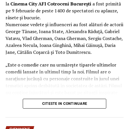
la
Cinema City AFI Cotroceni București
a fost primită
NU RATATI
Mark Zuckerberg a făcut anunțul! Ce decizie a luat
pe 9 februarie de peste 1400 de spectatori cu aplauze,
fondatorul Facebook | Aradul De Azi
râsete și bucurie.
Numeroase vedete și influenceri au fost alături de actorii
George Tănase, Ioana State, Alexandra Răduță, Gabriel
Vatavu, Vlad Gherman, Oana Gherman, Sergiu Costache,
Azaleea Necula, Ioana Ginghină, Mihai Găinușă, Daria
Jane, Cătălin Coșarcă și Toto Dumitrescu.
„Este o comedie care nu urmărește tiparele ultimelor
comedii lansate în ultimul timp la noi. Filmul are o
narațiune jucăușă cu personaje construite în jurul unei
tematici aprins dezbătută în societatea de astăzi. Filmul
nu conține înjurături și este bazat pe situații inspirate
din viața reală.”, spune regizorul Paul Decu.
CITESTE IN CONTINUARE
Echipa filmului
„În pielea mea”
, scris și regizat de Paul
Decu, propune spectatorilor o abordare amuzantă a
unei situații des întâlnite în micile certuri dintr-un