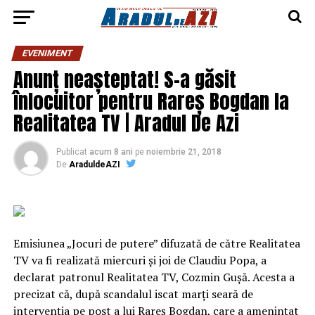
EVENIMENT
Anunț neașteptat! S-a găsit
înlocuitor pentru Rareș Bogdan la
Realitatea TV | Aradul De Azi
Publicat
acum 8 ani
pe
noiembrie 21, 2018
De
AraduldeAZI
Emisiunea „Jocuri de putere” difuzată de către Realitatea
TV va fi realizată miercuri şi joi de Claudiu Popa, a
declarat patronul Realitatea TV, Cozmin Guşă. Acesta a
precizat că, după scandalul iscat marţi seară de
intervenţia pe post a lui Rareş Bogdan, care a ameninţat