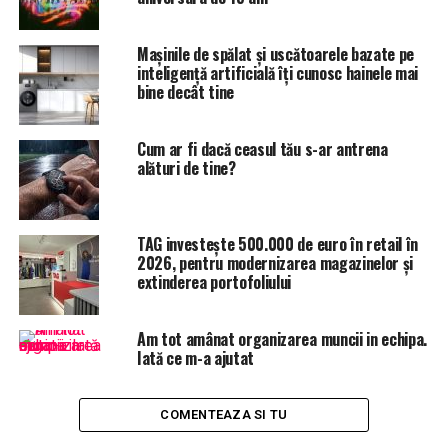
Guşă.
Mașinile de spălat și uscătoarele bazate pe
Claudiu Popa, înlocuitorul lui Rareş Bogdan este un
inteligență artificială îți cunosc hainele mai
prezentator al postului Realitatea tv, care a fost prins
bine decât tine
cu ţigări cu canabis, în luna august, la un festival de
muzică din Buftea. El se afla împreună cu Emma
Cum ar fi dacă ceasul tău s-ar antrena
Zeicescu de la TVR. Prezentatorii TV au fost urmăriţi
alături de tine?
penal pentru deţinere de droguri de risc pentru consum
propriu, însă, după ce procurorii DIICOT au finalizat
cercetările, au stabilit ca cei doi să nu fie trimişi în
TAG investește 500.000 de euro în retail în
judecată.
2026, pentru modernizarea magazinelor și
extinderea portofoliului
Am tot amânat organizarea muncii in echipa.
Iată ce m-a ajutat
COMENTEAZA SI TU