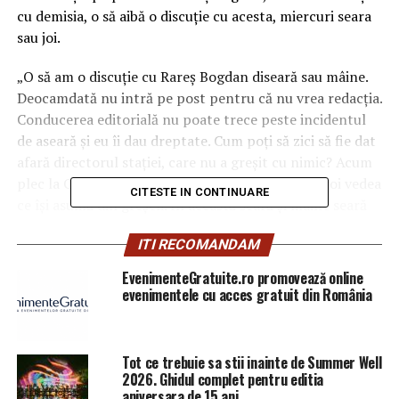
cu demisia, o să aibă o discuţie cu acesta, miercuri seara
sau joi.
„O să am o discuţie cu Rareş Bogdan diseară sau mâine.
Deocamdată nu intră pe post pentru că nu vrea redacţia.
Conducerea editorială nu poate trece peste incidentul
de aseară şi eu îi dau dreptate. Cum poţi să zici să fie dat
afară directorul staţiei, care nu a greşit cu nimic? Acum
plec la Cluj şi apoi voi discuta cu Rareş Bogdan, voi vedea
CITESTE IN CONTINUARE
ce îşi asumă din greşeli. În această seară şi mâine seară
emisiunea „Jocuri de putere” va fi realizată de Claudiu
ITI RECOMANDAM
Popa, care revine după ce DIICOT a decis că am avut
dreptate când am spus că el nu a greşit cu nimic”, a
EvenimenteGratuite.ro promovează online
declarat Cozmin Guşă.
evenimentele cu acces gratuit din România
El a ţinut să-i dea şi o replică lui Rareş Bogdan,
amintindu-i că numele emisiunii nu a fost invenţia
Tot ce trebuie sa stii inainte de Summer Well
prezentatorului tv. „Eu am inventat brandul ‘Jocuri de
2026. Ghidul complet pentru editia
putere’. Ca şi pe Rareş moderatorul”, a comentat Cozmin
aniversara de 15 ani