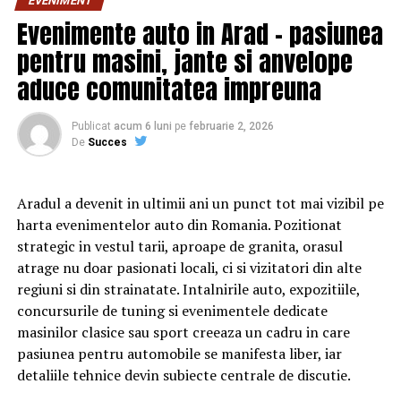
EVENIMENT
cuplu: pentru cine e mai greu/ mai ușor. În urma unei
Evenimente auto in Arad – pasiunea
provocări pe care patru cupluri de prieteni o duc la bun
pentru masini, jante si anvelope
sfârșit, după multe peripeții, într-un weekend,
personajele ajung să câștige o altă viziune despre
aduce comunitatea impreuna
relațiile lor, lăsând deoparte presupunerile, orgoliile și
preconcepțiile, pentru a încerca să comunice mai bine
Publicat
acum 6 luni
pe
februarie 2, 2026
între ei.
De
Succes
Aradul a devenit in ultimii ani un punct tot mai vizibil pe
Cu râs pe săturate, surprize și personaje pline de viață,
harta evenimentelor auto din Romania. Pozitionat
comedia independentă
„În pielea mea”
intră în
strategic in vestul tarii, aproape de granita, orasul
cinematografele din toată țara din 10 februarie.
atrage nu doar pasionati locali, ci si vizitatori din alte
regiuni si din strainatate. Intalnirile auto, expozitiile,
Spectatorilor li s-a pregătit o surpriză pentru data de
concursurile de tuning si evenimentele dedicate
12 februarie: o seară specială „Date Night” organizată în
masinilor clasice sau sport creeaza un cadru in care
mai multe cinematografe din rețeaua Cinema City unde
pasiunea pentru automobile se manifesta liber, iar
toți cei care cumpără un bilet la comedia „În pielea mea”
detaliile tehnice devin subiecte centrale de discutie.
vor primi un premiu garantat din partea Avon.