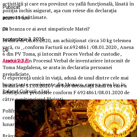
activității și care era prevăzut cu yallă funcțională, lăsată în
Publicat
poziția închis asigurat, așa cum reiese din declarația
persoanei vătămate.
acum 11 luni
Cu branza ce ai avut simpaticule Matei?
pe
septembrie 3, 2025
În data de 08.01.2020, am achiziționat circa 50 kg telemea
vacă, cu
,conform Facturii nr.6924861 /08.01.2020 , Anexa
De
6 din PV Toma, și întocmit Proces Verbal de custodie ,
Anexa 7.2 din Procesul Verbal de inventariere întocmit de
AraduldeAZI
Toma Magdalena, se arata in declaratia persoanei
prejudiciate.
O
experiență unică în viață, adusă de unul dintre cele mai
importante evenimente din Monaco, care va avea loc în
În data de 31.01.2020 i-au fost decontații banii cu care a
Palatul Culturii – Iași.
achiziționat produsele conform F 6924861/08.01.2020 de
către penitenciarul Ploiești.
Polifrone Ciprian este președintele comitetului de popotă
conform DZU și are în atribuții efectuarea inventarierii
lunare a alimentelor.
Brânza telemea a fost achiziționată în data de 08.01.2020,