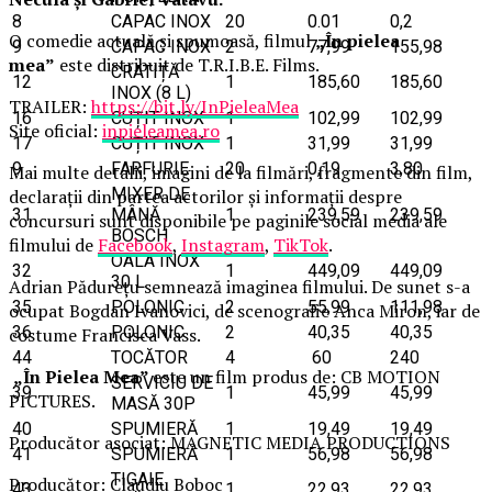
8
CAPAC INOX
20
0.01
0,2
O comedie actuală și spumoasă, filmul
„În pielea
9
CAPAC INOX
2
77,99
155,98
mea”
este distribuit de T.R.I.B.E. Films.
CRATIȚĂ
12
1
185,60
185,60
INOX (8 L)
TRAILER:
https://bit.ly/InPieleaMea
16
CUȚIT INOX
1
102,99
102,99
Site oficial:
inpieleamea.ro
17
CUȚIT INOX
1
31,99
31,99
9
FARFURIE
20
0,19
3,80
Mai multe detalii, imagini de la filmări, fragmente din film,
MIXER DE
declarații din partea actorilor și informații despre
31
MÂNĂ
1
239,59
239,59
concursuri sunt disponibile pe paginile social media ale
BOSCH
filmului de
Facebook
,
Instagram
,
TikTok
.
OALA INOX
32
1
449,09
449,09
30 L
Adrian Pădurețu semnează imaginea filmului. De sunet s-a
35
POLONIC
2
55,99
111,98
ocupat Bogdan Ivanovici, de scenografie Anca Miron, iar de
36
POLONIC
2
40,35
40,35
costume Francisca Vass.
44
TOCĂTOR
4
60
240
„În Pielea Mea”
este un film produs de: CB MOTION
SERVICIU DE
39
1
45,99
45,99
PICTURES.
MASĂ 30P
40
SPUMIERĂ
1
19,49
19,49
Producător asociat: MAGNETIC MEDIA PRODUCTIONS
41
SPUMIERĂ
1
56,98
56,98
TIGAIE
Producător: Claudiu Boboc
43
1
22,93
22,93