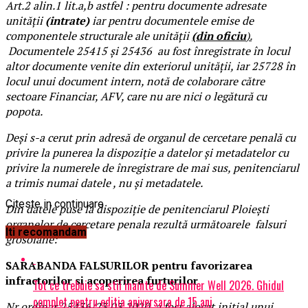
Art.2 alin.1 lit.a,b astfel : pentru documente adresate
unității
(intrate)
iar pentru documentele emise de
componentele structurale ale unității
(din oficiu
).
Documentele 25415 și 25436 au fost înregistrate în locul
altor documente venite din exteriorul unității, iar 25728 în
locul unui document intern, notă de colaborare către
sectoare Financiar, AFV, care nu are nici o legătură cu
popota.
Deși s-a cerut prin adresă de organul de cercetare penală cu
privire la punerea la dispoziție a datelor și metadatelor cu
privire la numerele de înregistrare de mai sus, penitenciarul
a trimis numai datele , nu și metadatele.
Citeste in continuare
Din datele puse la dispoziție de penitenciarul Ploiești
organelor de cercetare penala rezultă următoarele falsuri
Iti recomandam
grosolane:
SARABANDA FALSURILOR pentru favorizarea
infractorilor si acoperirea furturilor
Tot ce trebuie sa stii inainte de Summer Well 2026. Ghidul
complet pentru editia aniversara de 15 ani
Nr ordinar 25436/23.03.2020, a fost alocat inițial unui