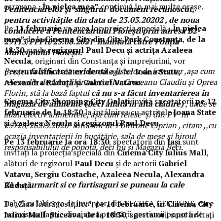
caravana
„În pielea mea”
continuă în mai multe orașe.
Penitenciarelor și singurul document recunoscut,
pentru activitățile din data de 23.03.20202 , de noua
Pe
11 februarie
va avea loc proiecția specială
„În pielea
conducere a Penitenciarului Ploiești prin adresa B2-
mea”
de la
Cinema City din City Park Constanța
,
de la
29113/PPPH/25.08.2021 înaintată către Poliția
18:30
, unde
regizorul Paul Decu și actrița Azaleea
Muncipiului Ploiești.
Necula
, originari din Constanța și împrejurimi, vor
Pentru
falsificarea evidentă
a listelor de inventar ,așa cum
prezenta filmul alături de colegii lor
Ioana State,
reiese din declarațiilor martorilor Cruceanu Claudiu și Oprea
Alexandra Răduță și Gabriel Vatavu.
Florin, stă la bază faptul
că nu s-a făcut inventarierea în
Cinema City Shopping City Galați
invită spectatorii
pe 12
Magazia de alimente (Beci aflată în altă clădire)
, unde se
februarie de la 18:30
la întâlnirea cu actrițele
Ioana State
aflau efectiv alimentele, așa cum reiese și din PV nr
și Azaleea Necula și regizorul Paul Decu.
25728/26.03.2020 întocmit de Polifrone Ciprian , citam ,,cu
ocazia inventarierii în bucătărie, sala de mese și biroul
Pe 13 februarie la ora 18:30
, spectatorii din
Iași
sunt
responsabilului de popotă, deci nu și Magazia Beci.
invitați la proiecția specială din
Cinema City Iulius Mall
,
alături de regizorul
Paul Decu
și de actorii
Gabriel
Vatavu, Sergiu Costache, Azaleea Necula, Alexandra
Ce s-a urmarit si ce furtisaguri se puneau la cale
Răduță.
Tabel cu Obiecte de inventar, din VECHEA GESTIUNE, care
De „Ziua Îndrăgostiților”, pe
14 februarie, în Cinema City
nu existau faptic dinaintea preluării gestiunii popotă de
Iulius Mall Suceava, de la 18:30
, spectatorii sunt invitați