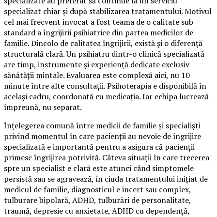
specializate au preferat să continue la un serviciu
specializat chiar și după stabilizarea tratamentului. Motivul
cel mai frecvent invocat a fost teama de o calitate sub
standard a îngrijirii psihiatrice din partea medicilor de
familie. Dincolo de calitatea îngrijirii, există și o diferență
structurală clară. Un psihiatru dintr-o clinică specializată
are timp, instrumente și experiență dedicate exclusiv
sănătății mintale. Evaluarea este complexă aici, nu 10
minute între alte consultații. Psihoterapia e disponibilă în
același cadru, coordonată cu medicația. Iar echipa lucrează
împreună, nu separat.
Înțelegerea comună între medicii de familie și specialiști
privind momentul în care pacienții au nevoie de îngrijire
specializată e importantă pentru a asigura că pacienții
primesc îngrijirea potrivită. Câteva situații în care trecerea
spre un specialist e clară este atunci când simptomele
persistă sau se agravează, în ciuda tratamentului inițiat de
medicul de familie, diagnosticul e incert sau complex,
tulburare bipolară, ADHD, tulburări de personalitate,
traumă, depresie cu anxietate, ADHD cu dependență,