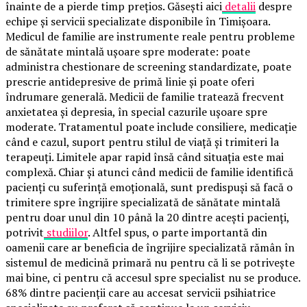
înainte de a pierde timp prețios. Găsești aici
detalii
despre
echipe și servicii specializate disponibile în Timișoara.
Medicul de familie are instrumente reale pentru probleme
de sănătate mintală ușoare spre moderate: poate
administra chestionare de screening standardizate, poate
prescrie antidepresive de primă linie și poate oferi
îndrumare generală. Medicii de familie tratează frecvent
anxietatea și depresia, în special cazurile ușoare spre
moderate. Tratamentul poate include consiliere, medicație
când e cazul, suport pentru stilul de viață și trimiteri la
terapeuți. Limitele apar rapid însă când situația este mai
complexă. Chiar și atunci când medicii de familie identifică
pacienți cu suferință emoțională, sunt predispuși să facă o
trimitere spre îngrijire specializată de sănătate mintală
pentru doar unul din 10 până la 20 dintre acești pacienți,
potrivit
studiilor
. Altfel spus, o parte importantă din
oamenii care ar beneficia de îngrijire specializată rămân în
sistemul de medicină primară nu pentru că li se potrivește
mai bine, ci pentru că accesul spre specialist nu se produce.
68% dintre pacienții care au accesat servicii psihiatrice