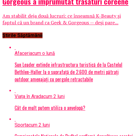
Gorgeous a împrumutat trăsături coreene
Am stabilit deja două lucruri: ce înseamnă K-Beauty și
faptul că un brand ca Geek & Gorgeous — deși pare...
Știrile Săptămânii
Afaceri
acum o lună
Sun Leader extinde infrastructura turistică de la Castelul
Bethlen-Haller la o suprafață de 2.600 de metri pătrați
outdoor amenajați cu pergole retractabile
Viața în Arad
acum 2 luni
Cât de mult putem utiliza o anvelopă?
Sport
acum 2 luni