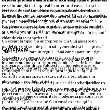
Diferența dintre informare și interpretare juridică
ce se întâmplă în timp real în interiorul casei, dar și în
Motorul de căutare oferă răspunsuri rapide. Forumuri.
exterior. În cazul unui intrus, poți apela cu încredere la
Bloguri. Fragmente scoase din context. Utilizatorul mediu
autoritățile competente. Video interfonul este o măsură de
nu caută o analiză doctrinară, ci un răspuns aplicabil.
protecție pentru a te asigura că persoana care sună este
Problema apare când informația corectă este incompletă
cea pe care o aștepți. Nu puține sunt momentele în care
sau, mai grav, aplicată într-un context diferit.
atacatorii pătrund în casă în urma întâmpinării în locuință
chiar de către proprietari.
Un exemplu tipic: un antreprenor din Cluj găsește un
model de contract de pe un site generalist și îl adaptează
Concluzie
„după ureche”. Pare în regulă. Până când apare un litigiu.
Clauzele nu acoperă situația reală, iar interpretarea
Sistemele de securitate devin indispensabile pentru
instanței nu ține cont de intenția inițială, ci de formularea
protejarea celor dragi. Folosește cu încredere aceste
exactă. Documentarea online a creat falsa impresie de
tehnologii pentru a-ți asigura protecția locuinței și
control.
consultă o firmă specializată pentru a te îndruma în
alegerea sistemului potrivit.
Platforme precum Intrebari Juridice si intrebarijuridice.ro
sunt tot mai des folosite pentru orientare initiala, mai ales
Echipa
All Area Systems
îți stă la dispoziție în Râmnicu
de cei care caută un avocat sau un avocat online pentru
Vâlcea cu sisteme de securitate moderne și personalizate
clarificări rapide.
pentru tine și afacerea ta! Cu o vastă experiență în
domeniu, suntem pregătiți să găsim soluții și la cele mai
Unde intervin platformele de tip întrebare-răspuns