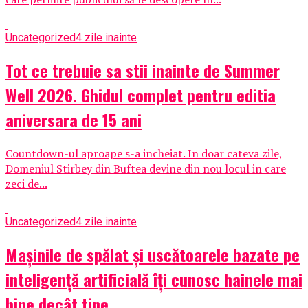
Uncategorized
4 zile inainte
Tot ce trebuie sa stii inainte de Summer
Well 2026. Ghidul complet pentru editia
aniversara de 15 ani
Countdown-ul aproape s-a incheiat. In doar cateva zile,
Domeniul Stirbey din Buftea devine din nou locul in care
zeci de...
Uncategorized
4 zile inainte
Mașinile de spălat și uscătoarele bazate pe
inteligență artificială îți cunosc hainele mai
bine decât tine