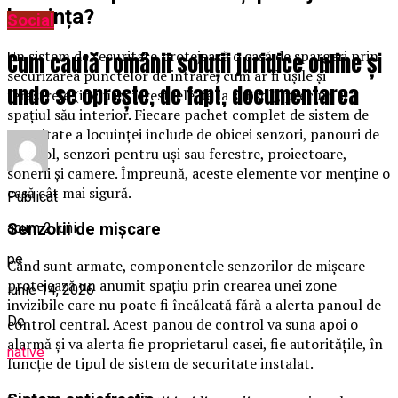
locuința?
Social
Un sistem de securitate protejează o casă de spargeri prin
Cum caută românii soluții juridice online și
securizarea punctelor de intrare, cum ar fi ușile și
unde se oprește, de fapt, documentarea
ferestrele (inclusiv ferestrele de la subsol), precum și
spațiul său interior. Fiecare pachet complet de sistem de
securitate a locuinței include de obicei senzori, panouri de
control, senzori pentru uși sau ferestre, proiectoare,
sonerii și camere. Împreună, aceste elemente vor menține o
casă cât mai sigură.
Publicat
acum 2 luni
Senzorii de mișcare
pe
Când sunt armate, componentele senzorilor de mișcare
protejează un anumit spațiu prin crearea unei zone
iunie 14, 2026
invizibile care nu poate fi încălcată fără a alerta panoul de
De
control central. Acest panou de control va suna apoi o
alarmă și va alerta fie proprietarul casei, fie autoritățile, în
native
funcție de tipul de sistem de securitate instalat.