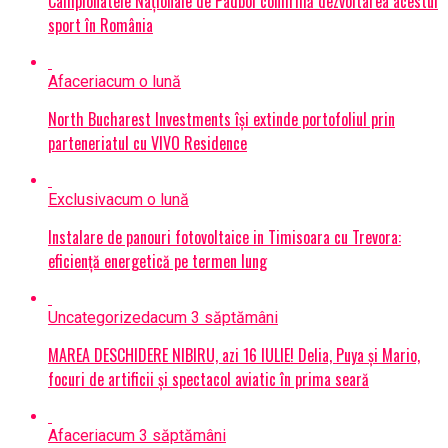
Campionatele Naționale de Padbol confirmă dezvoltarea acestui
sport în România
Afaceri
acum o lună
North Bucharest Investments își extinde portofoliul prin
parteneriatul cu VIVO Residence
Exclusiv
acum o lună
Instalare de panouri fotovoltaice in Timisoara cu Trevora:
eficiență energetică pe termen lung
Uncategorized
acum 3 săptămâni
MAREA DESCHIDERE NIBIRU, azi 16 IULIE! Delia, Puya și Mario,
focuri de artificii și spectacol aviatic în prima seară
Afaceri
acum 3 săptămâni