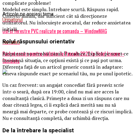
complicate probleme!
Modelul este simplu. Întrebare scurtă. Răspuns rapid.
Articole pe aceiasi tema:
Context minim, dar suficient cât să direcționeze
Urmatorul
utilizatorul. Nu înlocuiește avocatul, dar reduce anxietatea
inițială.
Usi si ferestre PVC realizate pe comanda – WindowMAG
Rolul răspunsului orientativ
Nu ratati
Pachet cazare pentru sărbătorile Pascale 2023 la Hotel Izvoare –
Răspunsul nu rezolvă cazul. Îl traduce. Explică pe scurt ce
înseamnă situația, ce opțiuni există și ce pași pot urma.
Căciulata
Diferența față de un articol generic constă în adaptare:
cineva răspunde exact pe scenariul tău, nu pe unul ipotetic.
Un caz frecvent: un angajat concediat fără preaviz scrie
într-o seară, după ora 19:00, când nu mai are acces la
consultanță clasică. Primește a doua zi un răspuns care nu
doar citează legea, ci îi explică dacă merită sau nu să
meargă mai departe, ce probe contează și ce riscuri implică.
Nu e consultanță completă, dar schimbă direcția.
De la întrebare la specialist