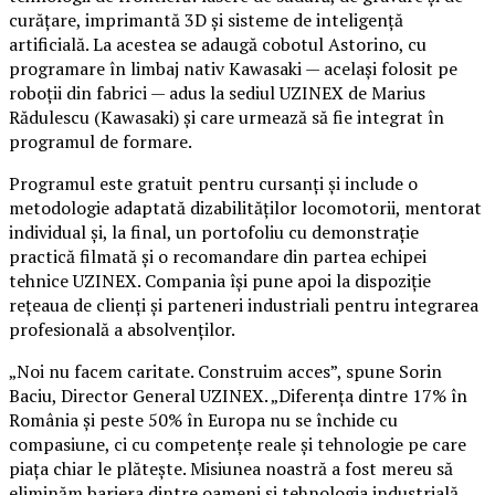
curățare, imprimantă 3D și sisteme de inteligență
artificială. La acestea se adaugă cobotul Astorino, cu
programare în limbaj nativ Kawasaki — același folosit pe
roboții din fabrici — adus la sediul UZINEX de Marius
Rădulescu (Kawasaki) și care urmează să fie integrat în
programul de formare.
Programul este gratuit pentru cursanți și include o
metodologie adaptată dizabilităților locomotorii, mentorat
individual și, la final, un portofoliu cu demonstrație
practică filmată și o recomandare din partea echipei
tehnice UZINEX. Compania își pune apoi la dispoziție
rețeaua de clienți și parteneri industriali pentru integrarea
profesională a absolvenților.
„Noi nu facem caritate. Construim acces”, spune Sorin
Baciu, Director General UZINEX. „Diferența dintre 17% în
România și peste 50% în Europa nu se închide cu
compasiune, ci cu competențe reale și tehnologie pe care
piața chiar le plătește. Misiunea noastră a fost mereu să
eliminăm bariera dintre oameni și tehnologia industrială