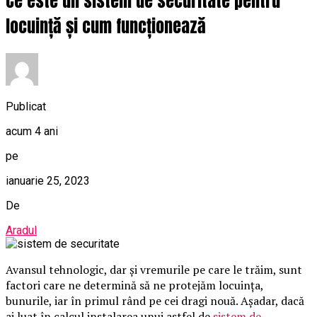
Ce este un sistem de securitate pentru
locuință și cum funcționează
Publicat
acum 4 ani
pe
ianuarie 25, 2023
De
Aradul
Avansul tehnologic, dar și vremurile pe care le trăim, sunt
factori care ne determină să ne protejăm locuința,
bunurile, iar în primul rând pe cei dragi nouă. Așadar, dacă
ai luat în calcul instalarea unui astfel de
sistem de