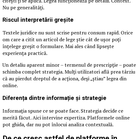
citești ți se aplică. Legea funcționează pe detalii. Context.
Nu pe generalități.
Riscul interpretării greșite
Textele juridice nu sunt scrise pentru consum rapid. Orice
om care a citit un articol de lege știe cât de ușor poți
înțelege greșit o formulare. Mai ales când lipsește
experiența practică.
Un detaliu aparent minor – termenul de prescripție – poate
schimba complet strategia. Mulți utilizatori află prea târziu
că au pierdut dreptul de a acționa, deși „știau” legea din
online.
Diferența dintre informație și strategie
Informația spune ce se poate face. Strategia decide ce
merită făcut. Aici intervine expertiza. Platformele online
pot ghida, dar nu pot înlocui analiza contextuală.
De ce cresc astfel de platforme în