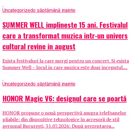
Uncategorized
o săptămână inainte
SUMMER WELL implineste 15 ani. Festivalul
care a transformat muzica intr-un univers
cultural revine in august
Exista festivaluri la care mergi pentru un concert. Si exista
Summer Well – locul in care muzica este doar inceputul....
Uncategorized
o săptămână inainte
HONOR Magic V6: designul care se poartă
HONOR propune o nouă perspectivă asupra telefoanelor
pliabile: din dispozitive tehnologice în accesorii de stil
personal București, 31.07.2026: După prezentarea...