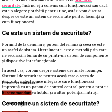
securitate
, însă nu ești convins cum funcționează sau dacă
este o alegere potrivită pentru tine, astăzi vom discuta
despre ce este un sistem de securitate pentru locuință și
cum funcționează.
Ce este un sistem de securitate?
Pornind de la denumire, putem determina și ceea ce este
un astfel de sistem. Literalmente, este o metodă prin care
ne securizăm bunurile cu printr-un sistem de componente
și dispozitive interfuncționale.
În acest caz, vorbim despre sisteme destinate locuinței.
Sistemul de securitate pentru acasă este o rețea de
dispozitive electronice integrate care funcționează
Citeste in continuare
împreună cu un panou de control central pentru a proteja
locuința împotriva hoților și a altor potențiali intruși.
Iti recomandam
Ce conține un sistem de securitate?
Comenteaza si tu