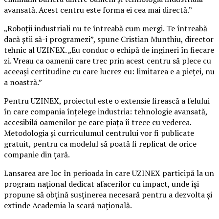
avansată. Acest centru este forma ei cea mai directă.”
„Roboții industriali nu te întreabă cum mergi. Te întreabă
dacă știi să-i programezi”, spune Cristian Munthiu, director
tehnic al UZINEX. „Eu conduc o echipă de ingineri în fiecare
zi. Vreau ca oamenii care trec prin acest centru să plece cu
aceeași certitudine cu care lucrez eu: limitarea e a pieței, nu
a noastră.”
Pentru UZINEX, proiectul este o extensie firească a felului
în care compania înțelege industria: tehnologie avansată,
accesibilă oamenilor pe care piața îi trece cu vederea.
Metodologia și curriculumul centrului vor fi publicate
gratuit, pentru ca modelul să poată fi replicat de orice
companie din țară.
Lansarea are loc în perioada în care UZINEX participă la un
program național dedicat afacerilor cu impact, unde își
propune să obțină susținerea necesară pentru a dezvolta și
extinde Academia la scară națională.