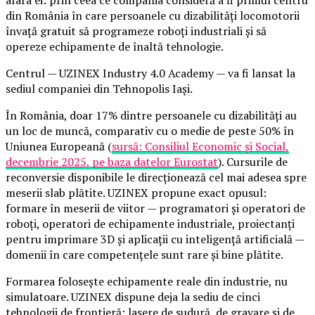
afara ei: prin ceea ce compania consideră a fi primul centru
din România în care persoanele cu dizabilități locomotorii
învață gratuit să programeze roboți industriali și să
opereze echipamente de înaltă tehnologie.
Centrul — UZINEX Industry 4.0 Academy — va fi lansat la
sediul companiei din Tehnopolis Iași.
În România, doar 17% dintre persoanele cu dizabilități au
un loc de muncă, comparativ cu o medie de peste 50% în
Uniunea Europeană (
sursă: Consiliul Economic și Social,
decembrie 2025, pe baza datelor Eurostat
). Cursurile de
reconversie disponibile le direcționează cel mai adesea spre
meserii slab plătite. UZINEX propune exact opusul:
formare în meserii de viitor — programatori și operatori de
roboți, operatori de echipamente industriale, proiectanți
pentru imprimare 3D și aplicații cu inteligență artificială —
domenii în care competențele sunt rare și bine plătite.
Formarea folosește echipamente reale din industrie, nu
simulatoare. UZINEX dispune deja la sediu de cinci
tehnologii de frontieră: lasere de sudură, de gravare și de