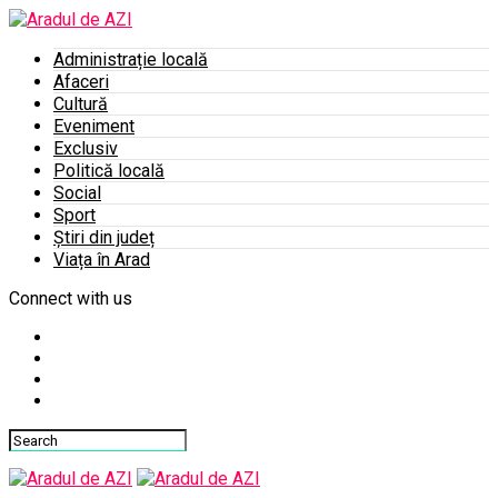
Administrație locală
Afaceri
Cultură
Eveniment
Exclusiv
Politică locală
Social
Sport
Știri din județ
Viața în Arad
Connect with us