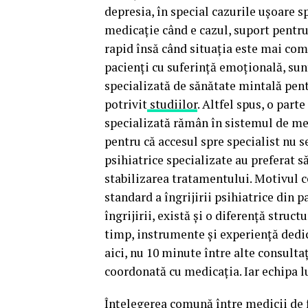
depresia, în special cazurile ușoare 
medicație când e cazul, suport pentru 
rapid însă când situația este mai com
pacienți cu suferință emoțională, sunt
specializată de sănătate mintală pentr
potrivit
studiilor
. Altfel spus, o part
specializată rămân în sistemul de med
pentru că accesul spre specialist nu s
psihiatrice specializate au preferat s
stabilizarea tratamentului. Motivul c
standard a îngrijirii psihiatrice din 
îngrijirii, există și o diferență struct
timp, instrumente și experiență dedi
aici, nu 10 minute între alte consultaț
coordonată cu medicația. Iar echipa l
Înțelegerea comună între medicii de f