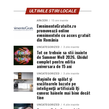
ULTIMILE STIRI LOCALE
AFACERI
15 ore inainte
EvenimenteGratuite.ro
promovează online
evenimentele cu acces gratuit
din România
UNCATEGORIZED
3 zile inainte
Tot ce trebuie sa stii inainte
de Summer Well 2026. Ghidul
complet pentru editia
aniversara de 15 ani
UNCATEGORIZED
3 zile inainte
Mașinile de spălat și
uscătoarele bazate pe
inteligență artificială îți
cunosc hainele mai bine decât
tine
UNCATEGORIZED
4 zile inainte