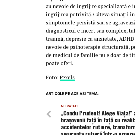
au nevoie de îngrijire specializată e
îngrijirea potrivită. Câteva situații î
simptomele persistă sau se agravează,
diagnosticul e incert sau complex, tu
traumă, depresie cu anxietate, ADHD 
nevoie de psihoterapie structurată, pe
de medicul de familie nu e doar de titu
poate oferi.
Foto:
Pexels
ARTICOLE PE ACEIASI TEMA:
NU RATATI
„Condu Prudent! Alege Viața!” 
brașovenii față în față cu reali
accidentelor rutiere, transfo
siguranța rutieră într-o experi