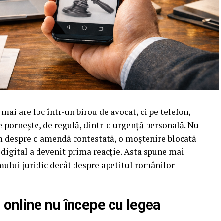
mai are loc într-un birou de avocat, ci pe telefon,
re pornește, de regulă, dintr-o urgență personală. Nu
im despre o amendă contestată, o moștenire blocată
l digital a devenit prima reacție. Asta spune mai
emului juridic decât despre apetitul românilor
e online nu începe cu legea