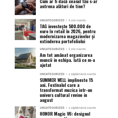
Cum ar fi dacă ceasul tău s-ar
antrena alături de tine?
UNCATEGORIZED
4 zile inainte
TAG investește 500.000 de
euro în retail în 2026, pentru
modernizarea magazinelor și
extinderea portofoliului
UNCATEGORIZED
5 zile inainte
Am tot amânat organizarea
muncii in echipa. Iată ce m-a
ajutat
UNCATEGORIZED
o săptămână inainte
SUMMER WELL implineste 15
ani. Festivalul care a
transformat muzica intr-un
univers cultural revine in
august
UNCATEGORIZED
o săptămână inainte
HONOR Magic V6: designul