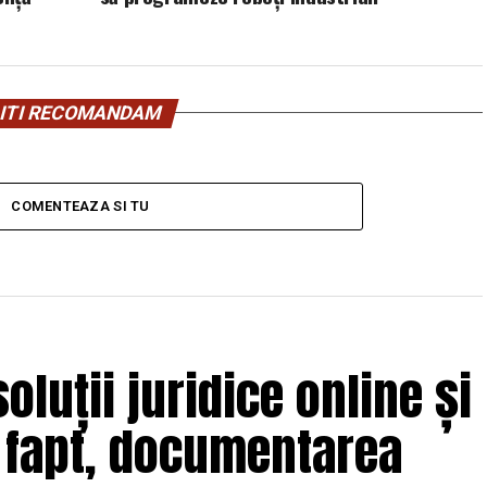
ITI RECOMANDAM
COMENTEAZA SI TU
luții juridice online și
 fapt, documentarea