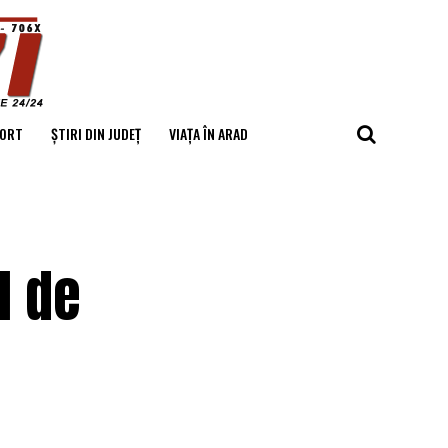
ORT
ȘTIRI DIN JUDEȚ
VIAȚA ÎN ARAD
l de