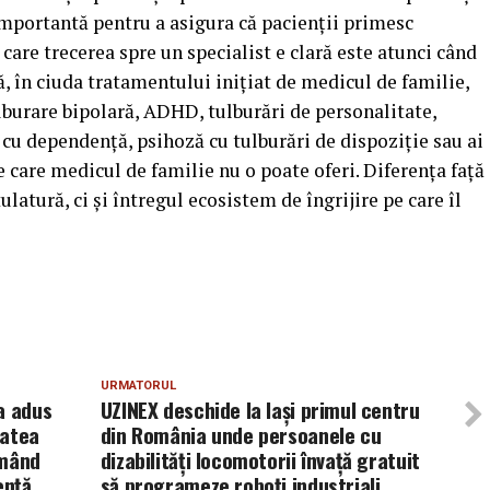
 importantă pentru a asigura că pacienții primesc
n care trecerea spre un specialist e clară este atunci când
 în ciuda tratamentului inițiat de medicul de familie,
lburare bipolară, ADHD, tulburări de personalitate,
cu dependență, psihoză cu tulburări de dispoziție sau ai
 care medicul de familie nu o poate oferi. Diferența față
latură, ci și întregul ecosistem de îngrijire pe care îl
URMATORUL
a adus
UZINEX deschide la Iași primul centru
tatea
din România unde persoanele cu
rmând
dizabilități locomotorii învață gratuit
ență
să programeze roboți industriali