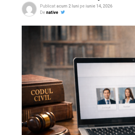
Publicat
acum 2 luni
pe
iunie 14, 2026
De
native