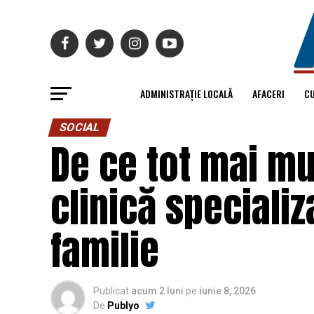
ADMINISTRAȚIE LOCALĂ
AFACERI
C
SOCIAL
De ce tot mai mu
clinică specializ
familie
Publicat
acum 2 luni
pe
iunie 8, 2026
De
Publyo