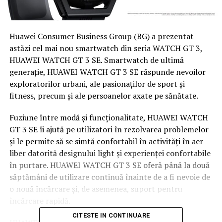
Huawei Consumer Business Group (BG) a prezentat
astăzi cel mai nou smartwatch din seria WATCH GT 3,
HUAWEI WATCH GT 3 SE. Smartwatch de ultimă
generație, HUAWEI WATCH GT 3 SE răspunde nevoilor
exploratorilor urbani, ale pasionaților de sport și
fitness, precum și ale persoanelor axate pe sănătate.
Fuziune între modă și funcționalitate, HUAWEI WATCH
GT 3 SE îi ajută pe utilizatori în rezolvarea problemelor
și le permite să se simtă confortabil în activități în aer
liber datorită designului light și experienței confortabile
în purtare. HUAWEI WATCH GT 3 SE oferă până la două
săptămâni de utilizare continuă înainte de a fi nevoie de
o nouă încărcare și, de asemenea, suport pentru
încărcare rapidă.
CITESTE IN CONTINUARE