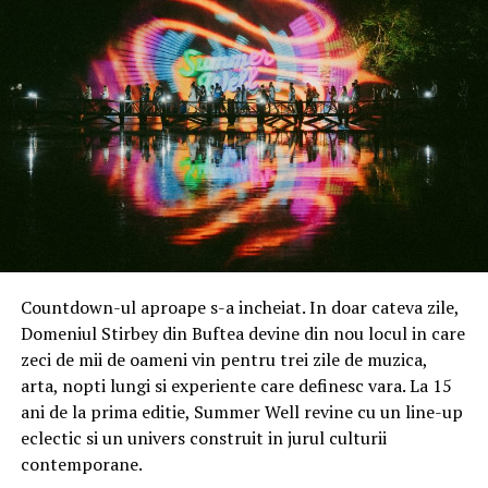
asigură rezistența la uzură.
Chiar dacă este construit din materiale rezistente,
HUAWEI WATCH GT 3 SE cântărește doar 35,6 g (fără
curea) și are o grosime totală de numai 11 mm (corpul
ceasului). Este disponibil în două culori, Graphite Black și
Wilderness Green. În afară de miile de teme pentru
cadrane de ceas, utilizatorii pot folosi fotografii OOTD și
Portrait Mode pentru a crea cadrane de ceas
personalizate, unice.
[1]
HUAWEI WATCH GT 3 SE este smartwatch-ul
Countdown-ul aproape s-a incheiat. In doar cateva zile,
perfect pentru provocările fizice zilnice
Domeniul Stirbey din Buftea devine din nou locul in care
zeci de mii de oameni vin pentru trei zile de muzica,
Mediul fizic în care ne antrenăm poate fi dur uneori. Ca
arta, nopti lungi si experiente care definesc vara. La 15
atare, este necesar ca pasionații de sport să fie însoțiți
ani de la prima editie, Summer Well revine cu un line-up
de un smartwatch care poate rezista oricăror condiții
eclectic si un univers construit in jurul culturii
meteorologice dure și extreme.
contemporane.