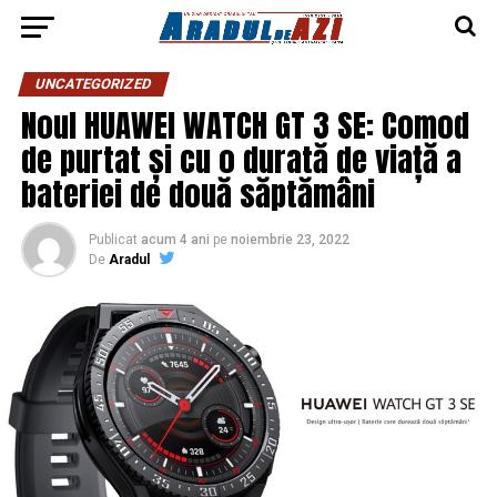
UNCATEGORIZED
Noul HUAWEI WATCH GT 3 SE: Comod
de purtat și cu o durată de viață a
bateriei de două săptămâni
Publicat
acum 4 ani
pe
noiembrie 23, 2022
De
Aradul