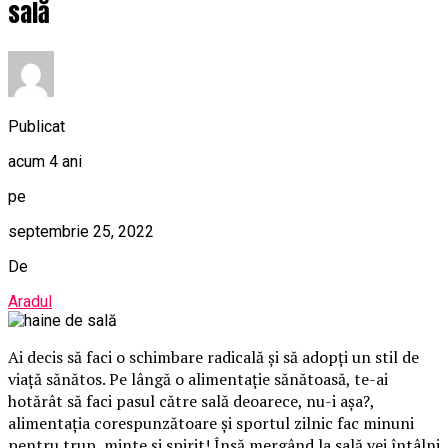
sală
Publicat
acum 4 ani
pe
septembrie 25, 2022
De
Aradul
Ai decis să faci o schimbare radicală și să adopți un stil de
viață sănătos. Pe lângă o alimentație sănătoasă, te-ai
hotărât să faci pasul către sală deoarece, nu-i așa?,
alimentația corespunzătoare și sportul zilnic fac minuni
pentru trup, minte și spirit! Însă mergând la sală vei întâlni