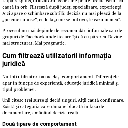
După răspuns, utilizatorul vede cine poate prelua cazul. Nu
caută în orb. Filtrează după județ, specializare, experiență.
Aici apare o schimbare subtilă: decizia nu mai pleacă de la
„pe cine cunosc”, ci de la „cine se potrivește cazului meu”.
Procesul nu mai depinde de recomandări informale sau de
grupuri de Facebook unde fiecare își dă cu părerea. Devine
mai structurat. Mai pragmatic.
Cum filtrează utilizatorii informația
juridică
Nu toți utilizatorii au același comportament. Diferențele
apar în funcție de experiență, educație juridică minimă și
tipul problemei.
Unii citesc trei surse și decid singuri. Alții caută confirmare.
Există și categoria care rămâne blocată în faza de
documentare, amânând decizia reală.
Două tipare de comportament