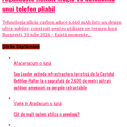
unui telefon pliabil
Tehnologia siliciu-carbon aduce 6.660 mAh într-un design
ultra-subțire, construit pentru utilizare pe termen lung
București, 30 iulie 2026 – Există momente...
Știrile Săptămânii
Afaceri
acum o lună
Sun Leader extinde infrastructura turistică de la Castelul
Bethlen-Haller la o suprafață de 2.600 de metri pătrați
outdoor amenajați cu pergole retractabile
Viața în Arad
acum o lună
Cât de mult putem utiliza o anvelopă?