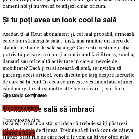
oameni noi și nu vrei să te afișezi chiar oricum.
Și tu poți avea un look cool la sală
Așadar, ți-ai făcut abonament și, cel mai probabil, urmează
ca de luni să mergi la sală… însă, mai rămâne un lucru de
stabilit, ce haine de sală să alegi? Care este vestimentația
potrivită pe care să o porți atunci când faci fitness, zumba,
dansuri sau orice altă activitate în care ai nevoie de
mobilitate? Dacă și tu ai această dilemă, te invităm să
parcurgi acest articol, vom discuta pe larg despre lucrurile
de care să ții cont în ceea ce privește vestimentația atunci
când mergi la sala și multe alte lucruri care-ți vor fi cu
siguranță de ajutor.
Citeste in continuare
Ce haine de sală să îmbraci
Iti recomandam
Comenteaza si tu
Dacă ești o fashionistă, știi deja că trebuie să îți păstrezi
stilul și în sala de fitness. Trebuie să ții însă cont de câteva
Leave a Reply
sfaturi. Sfaturile pe care noi ți le vom da îți vor oferi atât