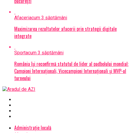
București
Afaceri
acum 3 săptămâni
Maximizarea rezultatelor afacerii prin strategii digitale
integrate
Sport
acum 3 săptămâni
România își reconfirmă statutul de lider al padbolului mondial:
Campioni Internaționali, Vicecampioni Internaționali și MVP-ul
turneului
Administrație locală