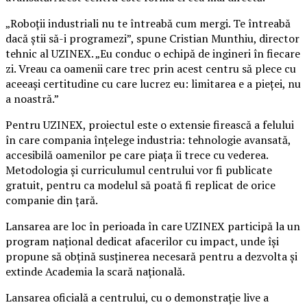
„Roboții industriali nu te întreabă cum mergi. Te întreabă
dacă știi să-i programezi”, spune Cristian Munthiu, director
tehnic al UZINEX. „Eu conduc o echipă de ingineri în fiecare
zi. Vreau ca oamenii care trec prin acest centru să plece cu
aceeași certitudine cu care lucrez eu: limitarea e a pieței, nu
a noastră.”
Pentru UZINEX, proiectul este o extensie firească a felului
în care compania înțelege industria: tehnologie avansată,
accesibilă oamenilor pe care piața îi trece cu vederea.
Metodologia și curriculumul centrului vor fi publicate
gratuit, pentru ca modelul să poată fi replicat de orice
companie din țară.
Lansarea are loc în perioada în care UZINEX participă la un
program național dedicat afacerilor cu impact, unde își
propune să obțină susținerea necesară pentru a dezvolta și
extinde Academia la scară națională.
Lansarea oficială a centrului, cu o demonstrație live a