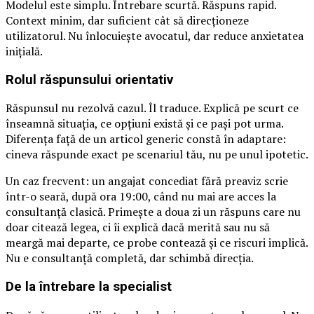
Modelul este simplu. Întrebare scurtă. Răspuns rapid.
Context minim, dar suficient cât să direcționeze
utilizatorul. Nu înlocuiește avocatul, dar reduce anxietatea
inițială.
Rolul răspunsului orientativ
Răspunsul nu rezolvă cazul. Îl traduce. Explică pe scurt ce
înseamnă situația, ce opțiuni există și ce pași pot urma.
Diferența față de un articol generic constă în adaptare:
cineva răspunde exact pe scenariul tău, nu pe unul ipotetic.
Un caz frecvent: un angajat concediat fără preaviz scrie
într-o seară, după ora 19:00, când nu mai are acces la
consultanță clasică. Primește a doua zi un răspuns care nu
doar citează legea, ci îi explică dacă merită sau nu să
meargă mai departe, ce probe contează și ce riscuri implică.
Nu e consultanță completă, dar schimbă direcția.
De la întrebare la specialist