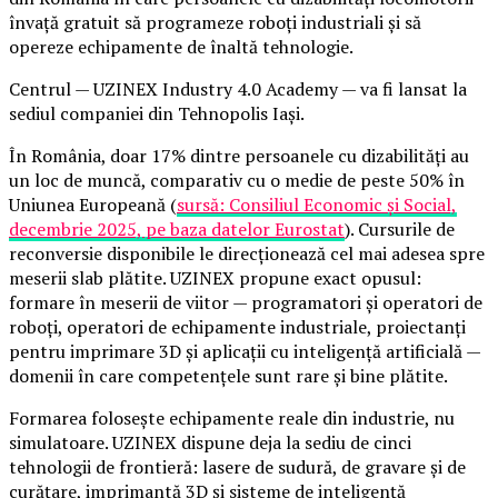
învață gratuit să programeze roboți industriali și să
opereze echipamente de înaltă tehnologie.
Centrul — UZINEX Industry 4.0 Academy — va fi lansat la
sediul companiei din Tehnopolis Iași.
În România, doar 17% dintre persoanele cu dizabilități au
un loc de muncă, comparativ cu o medie de peste 50% în
Uniunea Europeană (
sursă: Consiliul Economic și Social,
decembrie 2025, pe baza datelor Eurostat
). Cursurile de
reconversie disponibile le direcționează cel mai adesea spre
meserii slab plătite. UZINEX propune exact opusul:
formare în meserii de viitor — programatori și operatori de
roboți, operatori de echipamente industriale, proiectanți
pentru imprimare 3D și aplicații cu inteligență artificială —
domenii în care competențele sunt rare și bine plătite.
Formarea folosește echipamente reale din industrie, nu
simulatoare. UZINEX dispune deja la sediu de cinci
tehnologii de frontieră: lasere de sudură, de gravare și de
curățare, imprimantă 3D și sisteme de inteligență