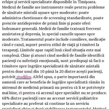
echipe și servicii specializate disponibile în Timișoara.
Medicul de familie are instrumente reale pentru probleme
de sănătate mintală ușoare spre moderate: poate
administra chestionare de screening standardizate, poate
prescrie antidepresive de primă linie și poate oferi
îndrumare generală. Medicii de familie tratează frecvent
anxietatea și depresia, în special cazurile ușoare spre
moderate. Tratamentul poate include consiliere, medicație
când e cazul, suport pentru stilul de viață și trimiteri la
terapeuți. Limitele apar rapid însă când situația este mai
complexă. Chiar și atunci când medicii de familie identifică
pacienți cu suferință emoțională, sunt predispuși să facă o
trimitere spre îngrijire specializată de sănătate mintală
pentru doar unul din 10 până la 20 dintre acești pacienți,
potrivit
studiilor
. Altfel spus, o parte importantă din
oamenii care ar beneficia de îngrijire specializată rămân în
sistemul de medicină primară nu pentru că li se potrivește
mai bine, ci pentru că accesul spre specialist nu se produce.
68% dintre pacienții care au accesat servicii psihiatrice
specializate au preferat să continue la un serviciu
specializat chiar și după stabilizarea tratamentului. Motivul