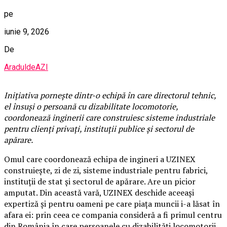
pe
iunie 9, 2026
De
AraduldeAZI
Inițiativa pornește dintr-o echipă în care directorul tehnic,
el însuși o persoană cu dizabilitate locomotorie,
coordonează inginerii care construiesc sisteme industriale
pentru clienți privați, instituții publice și sectorul de
apărare.
Omul care coordonează echipa de ingineri a UZINEX
construiește, zi de zi, sisteme industriale pentru fabrici,
instituții de stat și sectorul de apărare. Are un picior
amputat. Din această vară, UZINEX deschide aceeași
expertiză și pentru oameni pe care piața muncii i-a lăsat în
afara ei: prin ceea ce compania consideră a fi primul centru
din România în care persoanele cu dizabilități locomotorii