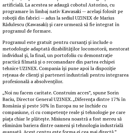
artificială. La acestea se adaugă cobotul Astorino, cu
programare în limbaj nativ Kawasaki — același folosit pe
roboții din fabrici — adus la sediul UZINEX de Marius
Rădulescu (Kawasaki) și care urmează să fie integrat în
programul de formare.
Programul este gratuit pentru cursanți și include o
metodologie adaptată dizabilităților locomotorii, mentorat
individual și, la final, un portofoliu cu demonstrație
practică filmată și o recomandare din partea echipei
tehnice UZINEX. Compania își pune apoi la dispoziție
rețeaua de clienți și parteneri industriali pentru integrarea
profesională a absolvenților.
„Noi nu facem caritate. Construim acces”, spune Sorin
Baciu, Director General UZINEX. „Diferența dintre 17% în
România și peste 50% în Europa nu se închide cu
compasiune, ci cu competențe reale și tehnologie pe care
piața chiar le plătește. Misiunea noastră a fost mereu să
eliminăm bariera dintre oameni și tehnologia industrială
avansată. Acest centru este forma ei cea mai directă.”