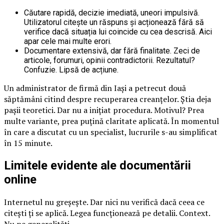
Căutare rapidă, decizie imediată, uneori impulsivă.
Utilizatorul citește un răspuns și acționează fără să
verifice dacă situația lui coincide cu cea descrisă. Aici
apar cele mai multe erori.
Documentare extensivă, dar fără finalitate. Zeci de
articole, forumuri, opinii contradictorii. Rezultatul?
Confuzie. Lipsă de acțiune.
Un administrator de firmă din Iași a petrecut două
săptămâni citind despre recuperarea creanțelor. Știa deja
pașii teoretici. Dar nu a inițiat procedura. Motivul? Prea
multe variante, prea puțină claritate aplicată. În momentul
în care a discutat cu un specialist, lucrurile s-au simplificat
în 15 minute.
Limitele evidente ale documentării
online
Internetul nu greșește. Dar nici nu verifică dacă ceea ce
citești ți se aplică. Legea funcționează pe detalii. Context.
Nu pe generalități.