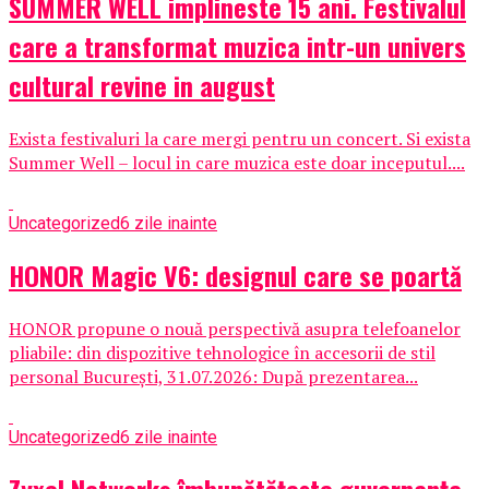
SUMMER WELL implineste 15 ani. Festivalul
care a transformat muzica intr-un univers
cultural revine in august
Exista festivaluri la care mergi pentru un concert. Si exista
Summer Well – locul in care muzica este doar inceputul....
Uncategorized
6 zile inainte
HONOR Magic V6: designul care se poartă
HONOR propune o nouă perspectivă asupra telefoanelor
pliabile: din dispozitive tehnologice în accesorii de stil
personal București, 31.07.2026: După prezentarea...
Uncategorized
6 zile inainte