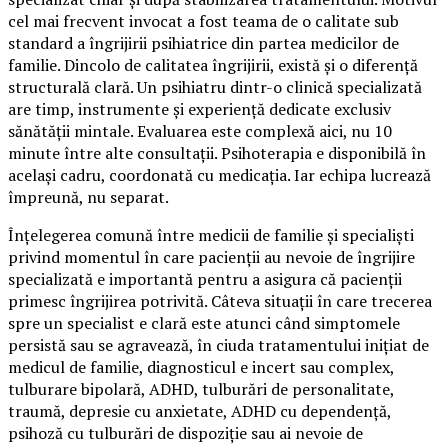
cel mai frecvent invocat a fost teama de o calitate sub
standard a îngrijirii psihiatrice din partea medicilor de
familie. Dincolo de calitatea îngrijirii, există și o diferență
structurală clară. Un psihiatru dintr-o clinică specializată
are timp, instrumente și experiență dedicate exclusiv
sănătății mintale. Evaluarea este complexă aici, nu 10
minute între alte consultații. Psihoterapia e disponibilă în
același cadru, coordonată cu medicația. Iar echipa lucrează
împreună, nu separat.
Înțelegerea comună între medicii de familie și specialiști
privind momentul în care pacienții au nevoie de îngrijire
specializată e importantă pentru a asigura că pacienții
primesc îngrijirea potrivită. Câteva situații în care trecerea
spre un specialist e clară este atunci când simptomele
persistă sau se agravează, în ciuda tratamentului inițiat de
medicul de familie, diagnosticul e incert sau complex,
tulburare bipolară, ADHD, tulburări de personalitate,
traumă, depresie cu anxietate, ADHD cu dependență,
psihoză cu tulburări de dispoziție sau ai nevoie de