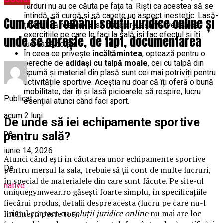
farduri nu au ce căuta pe fața ta. Riști ca acestea să se
întindă, să curgă și să capete un aspect inestetic. Lasă-
Cum caută românii soluții juridice online și
ți tenul să respire și să transpire, așa vei vedea că
exercițiile pe care le faci la sală își fac efectul și îți
unde se oprește, de fapt, documentarea
lucrează corpul.
În ceea ce privește
încălțămintea
, optează pentru o
pereche de
adidași cu talpă moale
, cei cu talpă din
spumă și material din plasă sunt cei mai potriviți pentru
activitățile sportive. Aceștia nu doar că îți oferă o bună
mobilitate, dar îți și lasă picioarele să respire, lucru
Publicat
esențial atunci când faci sport.
acum 2 luni
De unde să iei echipamente sportive
pe
pentru sală?
iunie 14, 2026
Atunci când ești în căutarea unor echipamente sportive
De
pentru mersul la sala, trebuie să ții cont de multe lucruri,
în special de materialele din care sunt făcute. Pe site-ul
native
uniquegymwear.ro găsești foarte simplu, în specificațiile
fiecărui produs, detalii despre acesta (lucru pe care nu-l
Primul contact cu
soluții juridice online
nu mai are loc
întâlnești peste tot).