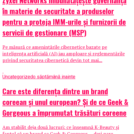
Zyxel Networks îmbunătățește guvernanța
în materie de securitate a produselor
pentru a proteja IMM-urile și furnizorii de
servicii de gestionare (MSP)
Pe măsură ce amenințările cibernetice bazate pe
inteligența artificială (AI) iau amploare și reglementările
privind securitatea cibernetică devin tot mai...
Uncategorized
o săptămână inainte
Care este diferența dintre un brand
coreean și unul european? Și de ce Geek &
Gorgeous a împrumutat trăsături coreene
Am stabilit deja două lucruri: ce înseamnă K-Beauty și
faptul că un brand ca Geek & Gorgeous — deși pare...