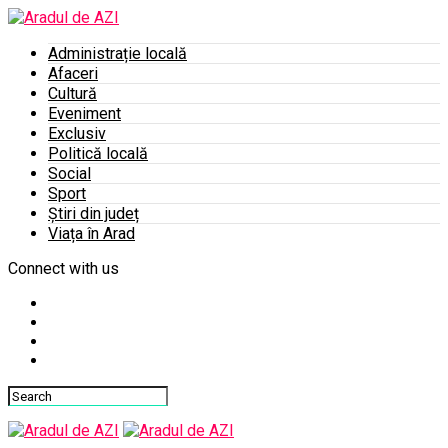
Administrație locală
Afaceri
Cultură
Eveniment
Exclusiv
Politică locală
Social
Sport
Știri din județ
Viața în Arad
Connect with us