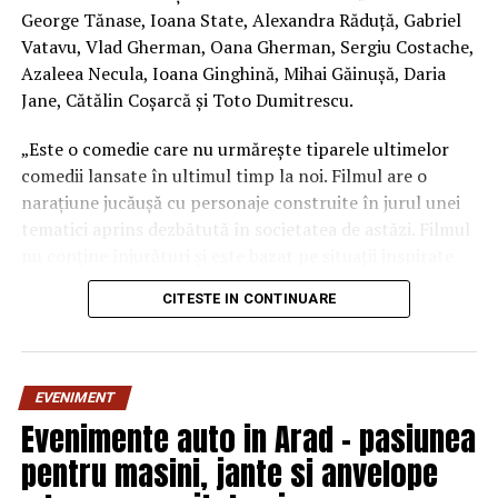
George Tănase, Ioana State, Alexandra Răduță, Gabriel
Vatavu, Vlad Gherman, Oana Gherman, Sergiu Costache,
Azaleea Necula, Ioana Ginghină, Mihai Găinușă, Daria
Jane, Cătălin Coșarcă și Toto Dumitrescu.
„Este o comedie care nu urmărește tiparele ultimelor
comedii lansate în ultimul timp la noi. Filmul are o
narațiune jucăușă cu personaje construite în jurul unei
tematici aprins dezbătută în societatea de astăzi. Filmul
nu conține înjurături și este bazat pe situații inspirate
din viața reală.”, spune regizorul Paul Decu.
CITESTE IN CONTINUARE
Echipa filmului
„În pielea mea”
, scris și regizat de Paul
Decu, propune spectatorilor o abordare amuzantă a
unei situații des întâlnite în micile certuri dintr-un
EVENIMENT
cuplu: pentru cine e mai greu/ mai ușor. În urma unei
Evenimente auto in Arad – pasiunea
provocări pe care patru cupluri de prieteni o duc la bun
pentru masini, jante si anvelope
sfârșit, după multe peripeții, într-un weekend,
personajele ajung să câștige o altă viziune despre