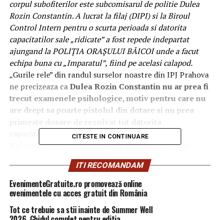
corpul subofiterilor este subcomisarul de politie Dulea
Rozin Constantin. A lucrat la filaj (DIPI) si la Biroul
Control Intern pentru o scurta perioada si datorita
capacitatilor sale „ridicate” a fost repede indepartat
ajungand la POLIŢIA ORAŞULUI BĂICOI unde a facut
echipa buna cu „Imparatul”, fiind pe acelasi calapod.
„Gurile rele” din randul surselor noastre din IPJ Prahova
ne precizeaza ca
Dulea Rozin Constantin nu ar prea fi
trecut examenele psihologice, motiv pentru care nu
are drept sa poarte pistolul din dotare si nu prea
primeste dosare de rezolvat tot datorita
capacitatilor sale „exceptionale”.
CITESTE IN CONTINUARE
Noi rezonăm cu problemele sale familiale care l-au
determinat să părăsească domiciliului conjugal (prin
ITI RECOMANDAM
alungare), ajugand sa traiasca cu chirie pe la blocurile
din Liliesti.
EvenimenteGratuite.ro promovează online
Dar, problemele sale familiale cu care rezonam nu ii da
evenimentele cu acces gratuit din România
dreptul sa faca d
e rusine uniforma pe care o poarta,
Tot ce trebuie sa stii inainte de Summer Well
uniforma de politist.
2026. Ghidul complet pentru editia