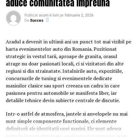
aduce comunitatea impreuna
relațiile lor, lăsând deoparte presupunerile, orgoliile și
preconcepțiile, pentru a încerca să comunice mai bine
Publicat
acum 6 luni
pe
februarie 2, 2026
între ei.
De
Succes
Aradul a devenit in ultimii ani un punct tot mai vizibil pe
Cu râs pe săturate, surprize și personaje pline de viață,
harta evenimentelor auto din Romania. Pozitionat
comedia independentă
„În pielea mea”
intră în
strategic in vestul tarii, aproape de granita, orasul
cinematografele din toată țara din 10 februarie.
atrage nu doar pasionati locali, ci si vizitatori din alte
regiuni si din strainatate. Intalnirile auto, expozitiile,
Spectatorilor li s-a pregătit o surpriză pentru data de
concursurile de tuning si evenimentele dedicate
12 februarie: o seară specială „Date Night” organizată în
masinilor clasice sau sport creeaza un cadru in care
mai multe cinematografe din rețeaua Cinema City unde
pasiunea pentru automobile se manifesta liber, iar
toți cei care cumpără un bilet la comedia „În pielea mea”
detaliile tehnice devin subiecte centrale de discutie.
vor primi un premiu garantat din partea Avon.
Intr-o astfel de atmosfera, jantele si anvelopele nu mai
sunt simple componente functionale, ci elemente
Până pe 23 februarie, toți spectatorii din țară care și-au
definitorii ale identitatii unei masini. Ele sunt adesea
cumpărat bilet la filmul „În pielea mea” se pot înscrie în
primele lucruri observate, analizate si comentate la un