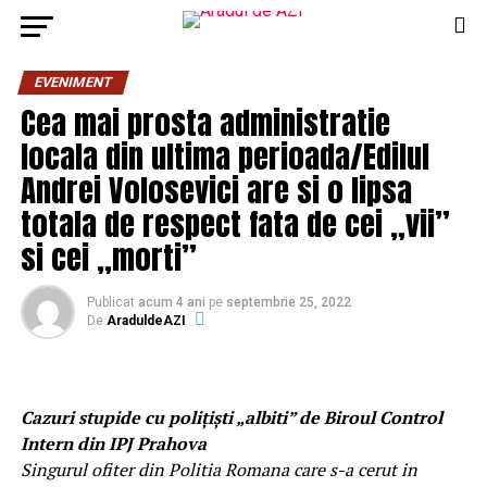
EVENIMENT
Cea mai prosta administratie
locala din ultima perioada/Edilul
Andrei Volosevici are si o lipsa
totala de respect fata de cei „vii”
si cei „morti”
Publicat
acum 4 ani
pe
septembrie 25, 2022
De
AraduldeAZI
Cazuri stupide cu polițiști „albiti” de Biroul Control
Intern din IPJ Prahova
Singurul ofiter din Politia Romana care s-a cerut in