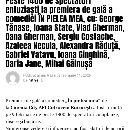
Peste 1400 de spectatori
ar sufla.
entuziaști la premiera de gală a
Totodata, cei de la Biroul Control Intern ar putea
sa
intrebe toate farmacistele din Baicoi si Campina ce
comediei ÎN PIELEA MEA, cu: George
anume prefera sa achizitioneze subcomisarul de
Tănase, Ioana State, Vlad Gherman,
politie Dulea Rozin Constantin, in mod constant.
Oana Gherman, Sergiu Costache,
Noi am fost curiosi si dupa un ras sanatos ne-am
intristat.
Azaleea Necula, Alexandra Răduță,
Gabriel Vatavu, Ioana Ginghină,
Daca nu era o persoana publica acest politist ar fi putut
Daria Jane, Mihai Găinușă
achizitiona cate tone de Levitra ar fi putut, dar nu in
timpul programului, care sa il determine către pasiunile
mai practice sus mentionate, de hartuire,
amestec care
Publicat
acum 6 luni
pe
februarie 11, 2026
De
native
pune in ipostaze urate si pateaza imaginea IPJ
Prahova prin prezentarea in public, in mod haotic, cu
uniforma si gradele cu susul in jos sau in diagonala:
Premiera de gală a comediei
„În pielea mea”
de
la
Cinema City AFI Cotroceni București
a fost primită
pe 9 februarie de peste 1400 de spectatori cu aplauze,
râsete și bucurie.
Numeroase vedete și influenceri au fost alături de actorii