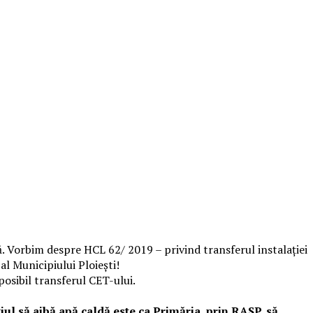
că. Vorbim despre HCL 62/ 2019 – privind transferul instalaţiei
al Municipiului Ploieşti!
osibil transferul CET-ului.
ul să aibă apă caldă este ca Primăria, prin RASP, să