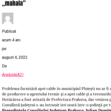
„mahala”
Publicat
acum 4 ani
pe
august 4, 2022
De
AraduldeAZI
Problema furnizării apei calde în municipiul Ploieşti nu ar fi
de producere a agentului termic şi a apei calde şi a terenuri
Hotărârea a fost avizată de Prefectura Prahova, dar venirea 
Consilierii județeni s-au întrunit ieri seară într-o ședință pe 
Președintele Consiliului Județean Prahova, Iulian Dumitre