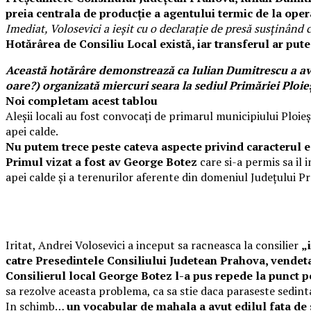
preia centrala de producție a agentului termic de la operat
Imediat, Volosevici a ieşit cu o declaraţie de presă susţinând c
Hotărârea de Consiliu Local există, iar transferul ar pute
Această hotărâre demonstrează ca Iulian Dumitrescu a avut 
oare?) organizată miercuri seara la sediul Primăriei Ploieş
Noi completam acest tablou
Aleșii locali au fost convocați de primarul municipiului Ploieș
apei calde.
Nu putem trece peste cateva aspecte privind caracterul e
Primul vizat a fost av George Botez
care si-a permis sa il 
apei calde şi a terenurilor aferente din domeniul Judeţului Pr
Iritat, Andrei Volosevici a inceput sa racneasca la consilier
„
catre Presedintele Consiliului Judetean Prahova, vendeta
Consilierul local George Botez l-a pus repede la punct p
sa rezolve aceasta problema, ca sa stie daca paraseste sedinta 
In schimb…
un vocabular de mahala a avut edilul fata de s