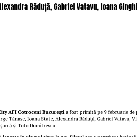
lexandra Răduță, Gabriel Vatavu, Ioana Ginghi
ity AFI Cotroceni București
a fost primită pe 9 februarie de 
George Tănase, Ioana State, Alexandra Răduță, Gabriel Vatavu,
oșarcă și Toto Dumitrescu.
lansate în ultimul timp la noi. Filmul are o narațiune jucăușă 