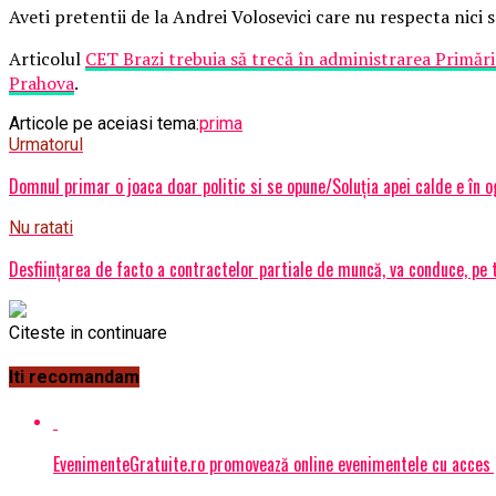
Aveti pretentii de la Andrei Volosevici care nu respecta nici s
Articolul
CET Brazi trebuia să trecă în administrarea Primărie
Prahova
.
Articole pe aceiasi tema:
prima
Urmatorul
Domnul primar o joaca doar politic si se opune/Soluţia apei calde e în og
Nu ratati
Desființarea de facto a contractelor partiale de muncă, va conduce, pe 
Citeste in continuare
Iti recomandam
EvenimenteGratuite.ro promovează online evenimentele cu acces