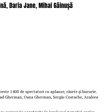
nă, Daria Jane, Mihai Găinușă
peste 1400 de spectatori cu aplauze, râsete și bucurie.
 Vlad Gherman, Oana Gherman, Sergiu Costache, Azaleea
cu personaje construite în jurul unei tematici aprins