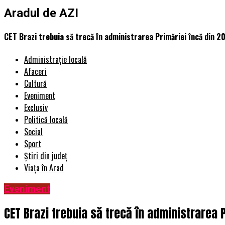
Aradul de AZI
CET Brazi trebuia să trecă în administrarea Primăriei încă din 20
Administrație locală
Afaceri
Cultură
Eveniment
Exclusiv
Politică locală
Social
Sport
Știri din județ
Viața în Arad
Eveniment
CET Brazi trebuia să trecă în administrarea P