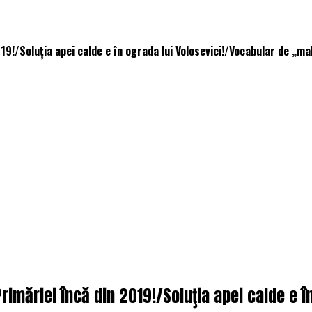
19!/Soluţia apei calde e în ograda lui Volosevici!/Vocabular de „ma
rimăriei încă din 2019!/Soluţia apei calde e î