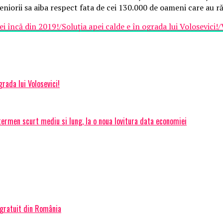
eniorii sa aiba respect fata de cei 130.000 de oameni care au ră
i încă din 2019!/Soluţia apei calde e în ograda lui Volosevici
rada lui Volosevici!
termen scurt mediu si lung, la o noua lovitura data economiei
 gratuit din România