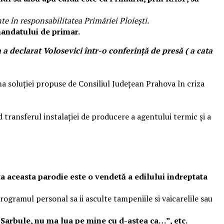
nte în responsabilitatea Primăriei Ploieşti.
 mandatului de primar.
a declarat Volosevici într-o conferinţă de presă ( a cata
ema soluției propuse de Consiliul Județean Prahova în criza
 transferul instalaţiei de producere a agentului termic şi a
ta aceasta parodie este o vendetă a edilului indreptata
rogramul personal sa ii asculte tampeniile si vaicarelile sau
i Sarbule, nu ma lua pe mine cu d-astea ca…”, etc.