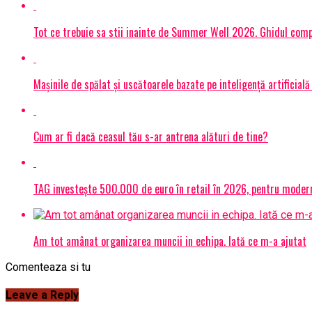
Tot ce trebuie sa stii inainte de Summer Well 2026. Ghidul compl
Mașinile de spălat și uscătoarele bazate pe inteligență artificială
Cum ar fi dacă ceasul tău s-ar antrena alături de tine?
TAG investește 500.000 de euro în retail în 2026, pentru modern
Am tot amânat organizarea muncii in echipa. Iată ce m-a ajutat
Comenteaza si tu
Leave a Reply