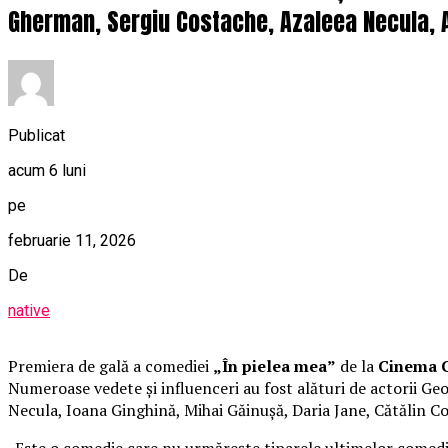
Gherman, Sergiu Costache, Azaleea Necula, A
Publicat
acum 6 luni
pe
februarie 11, 2026
De
native
Premiera de gală a comediei
„În pielea mea”
de la
Cinema C
Numeroase vedete și influenceri au fost alături de actorii 
Necula, Ioana Ginghină, Mihai Găinușă, Daria Jane, Cătălin C
„Este o comedie care nu urmărește tiparele ultimelor comedii 