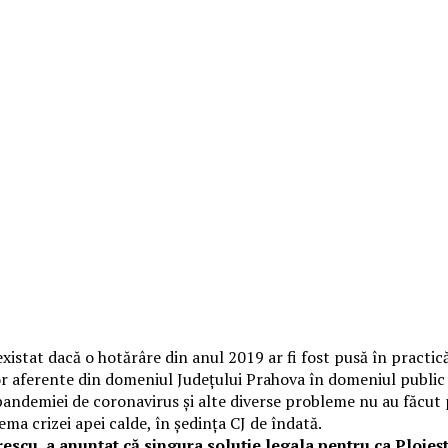
 existat dacă o hotărâre din anul 2019 ar fi fost pusă în practi
lor aferente din domeniul Judeţului Prahova în domeniul public 
pandemiei de coronavirus şi alte diverse probleme nu au făcut p
tema crizei apei calde, în şedinţa CJ de îndată.
scu, a anunțat că singura soluție legala pentru ca Ploiești