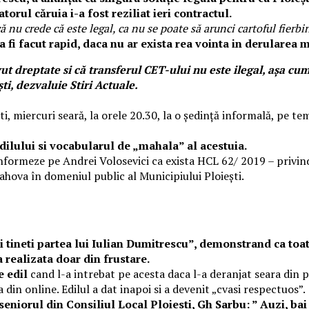
orul căruia i-a fost reziliat ieri contractul.
ă nu crede că este legal, ca nu se poate să arunci cartoful fierbi
a fi facut rapid, daca nu ar exista rea vointa in derularea
dreptate si că transferul CET-ului nu este ilegal, aşa cum 
ti, dezvaluie Stiri Actuale.
ti, miercuri seară, la orele 20.30, la o ședință informală, pe t
dilului si vocabularul de „mahala” al acestuia.
informeze pe Andrei Volosevici ca exista HCL 62/ 2019 – privind
ahova în domeniul public al Municipiului Ploieşti.
ii tineti partea lui Iulian Dumitrescu”, demonstrand ca toa
 realizata doar din frustare.
e edil
cand l-a intrebat pe acesta daca l-a deranjat seara din p
din online. Edilul a dat inapoi si a devenit „cvasi respectuos”.
eniorul din Consiliul Local Ploiesti, Gh Sarbu: ” Auzi, ba