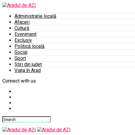
Administrație locală
Afaceri
Cultură
Eveniment
Exclusiv
Politică locală
Social
Sport
Știri din județ
Viața în Arad
Connect with us