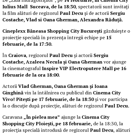
Iulius Mall Suceava, de la 18:30
, spectatorii sunt invitați
la film alături de regizorul
Paul Decu
și de actorii
Sergiu
Costache, Vlad si Oana Gherman, Alexandra Răduță.
Cineplexx Băneasa Shopping City București
găzduiește o
proiecție specială în prezența întregii echipe pe
15
februarie, de la 17:30.
În
Craiova
, regizorul
Paul Decu
și actorii
Sergiu
Costache, Azaleea Necula și Oana Gherman
vor ajunge
la cinematograful
Inspire VIP Electroputere Mall pe 16
februarie de la ora 18:00
.
Actorii
Vlad Gherman, Oana Gherman și Ioana
Ginghină
vin la întâlnirea cu publicul din
Cinema City
Vivo! Pitești pe 17 februarie, de la 18:30
și vor participa
la o discuție după proiecție, alături de regizorul
Paul Decu.
Caravana
„În pielea mea”
ajunge la
Cinema City
Shopping City Ploiești, pe 18 februarie,
de la 18:30, la
proiecția specială introdusă de regizorul
Paul Decu
, alături