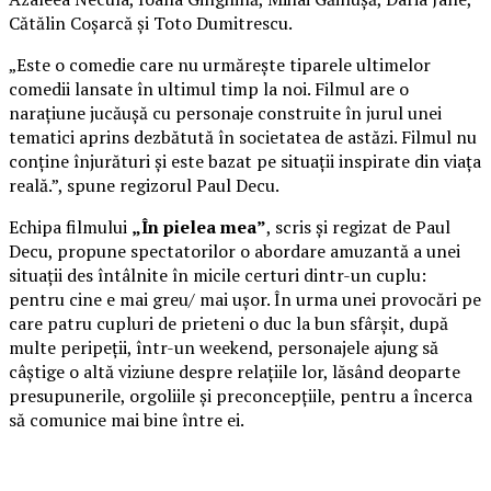
Cătălin Coșarcă și Toto Dumitrescu.
„Este o comedie care nu urmărește tiparele ultimelor
comedii lansate în ultimul timp la noi. Filmul are o
narațiune jucăușă cu personaje construite în jurul unei
tematici aprins dezbătută în societatea de astăzi. Filmul nu
conține înjurături și este bazat pe situații inspirate din viața
reală.”, spune regizorul Paul Decu.
Echipa filmului
„În pielea mea”
, scris și regizat de Paul
Decu, propune spectatorilor o abordare amuzantă a unei
situații des întâlnite în micile certuri dintr-un cuplu:
pentru cine e mai greu/ mai ușor. În urma unei provocări pe
care patru cupluri de prieteni o duc la bun sfârșit, după
multe peripeții, într-un weekend, personajele ajung să
câștige o altă viziune despre relațiile lor, lăsând deoparte
presupunerile, orgoliile și preconcepțiile, pentru a încerca
să comunice mai bine între ei.