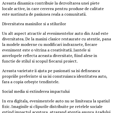
Aceasta dinamica contribuie la dezvoltarea unei piete
locale active, in care cererea pentru produse de calitate
este sustinuta de pasiunea reala a comunitatii.
Diversitatea masinilor si a stilurilor
Un alt aspect atractiv al evenimentelor auto din Arad este
diversitatea. De la masini clasice restaurate cu atentie, pana
la modele moderne cu modificari indraznete, fiecare
eveniment este o vitrina a creativitatii. Jantele si
anvelopele reflecta aceasta diversitate, fiind alese in
functie de stilul si scopul fiecarui proiect.
Aceasta varietate ii ajuta pe pasionati sa isi defineasca
propriile preferinte si sa isi construiasca identitatea auto,
fara a copia orbește tendintele.
Social media si extinderea impactului
In era digitala, evenimentele auto nu se limiteaza la spatiul
fizic. Imaginile si clipurile distribuite pe retelele sociale
extind impactul acestora, atragand atentia asupra Aradului