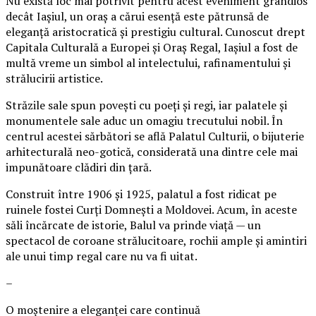
Nu există loc mai potrivit pentru acest eveniment grandios
decât Iașiul, un oraș a cărui esență este pătrunsă de
eleganță aristocratică și prestigiu cultural. Cunoscut drept
Capitala Culturală a Europei și Oraș Regal, Iașiul a fost de
multă vreme un simbol al intelectului, rafinamentului și
strălucirii artistice.
Străzile sale spun povești cu poeți și regi, iar palatele și
monumentele sale aduc un omagiu trecutului nobil. În
centrul acestei sărbători se află Palatul Culturii, o bijuterie
arhitecturală neo-gotică, considerată una dintre cele mai
impunătoare clădiri din țară.
Construit între 1906 și 1925, palatul a fost ridicat pe
ruinele fostei Curți Domnești a Moldovei. Acum, în aceste
săli încărcate de istorie, Balul va prinde viață — un
spectacol de coroane strălucitoare, rochii ample și amintiri
ale unui timp regal care nu va fi uitat.
–
O moștenire a eleganței care continuă