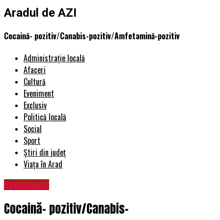
Aradul de AZI
Cocaină- pozitiv/Canabis-pozitiv/Amfetamină-pozitiv
Administrație locală
Afaceri
Cultură
Eveniment
Exclusiv
Politică locală
Social
Sport
Știri din județ
Viața în Arad
Eveniment
Cocaină- pozitiv/Canabis-