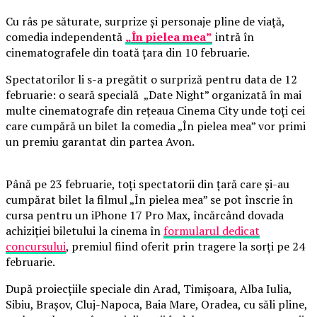
Cu râs pe săturate, surprize și personaje pline de viață,
comedia independentă
„În pielea mea”
intră în
cinematografele din toată țara din 10 februarie.
Spectatorilor li s-a pregătit o surpriză pentru data de 12
februarie: o seară specială „Date Night” organizată în mai
multe cinematografe din rețeaua Cinema City unde toți cei
care cumpără un bilet la comedia „În pielea mea” vor primi
un premiu garantat din partea Avon.
Până pe 23 februarie, toți spectatorii din țară care și-au
cumpărat bilet la filmul „În pielea mea” se pot înscrie în
cursa pentru un iPhone 17 Pro Max, încărcând dovada
achiziției biletului la cinema în
formularul dedicat
concursului
, premiul fiind oferit prin tragere la sorți pe 24
februarie.
După proiecțiile speciale din Arad, Timișoara, Alba Iulia,
Sibiu, Brașov, Cluj-Napoca, Baia Mare, Oradea, cu săli pline,