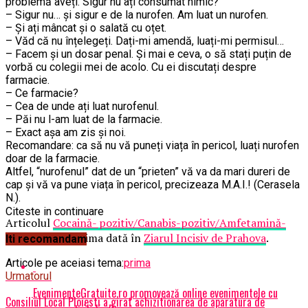
problemă aveți. Sigur nu ați consumat nimic?
– Sigur nu… și sigur e de la nurofen. Am luat un nurofen.
– Și ați mâncat și o salată cu oțet.
– Văd că nu înțelegeți. Dați-mi amendă, luați-mi permisul…
– Facem și un dosar penal. Și mai e ceva, o să stați puțin de
vorbă cu colegii mei de acolo. Cu ei discutați despre
farmacie.
– Ce farmacie?
– Cea de unde ați luat nurofenul.
– Păi nu l-am luat de la farmacie.
– Exact așa am zis și noi.
Recomandare: ca să nu vă puneți viața în pericol, luați nurofen
doar de la farmacie.
Altfel, “nurofenul” dat de un “prieten” vă va da mari dureri de
cap și vă va pune viața în pericol, precizeaza M.A.I.! (Cerasela
N.).
Citeste in continuare
Articolul
Cocaină- pozitiv/Canabis-pozitiv/Amfetamină-
pozitiv
apare prima dată în
Ziarul Incisiv de Prahova
.
Iti recomandam
Articole pe aceiasi tema:
prima
Urmatorul
EvenimenteGratuite.ro promovează online evenimentele cu
Consiliul Local Ploiesti a girat achizitionarea de aparatura de