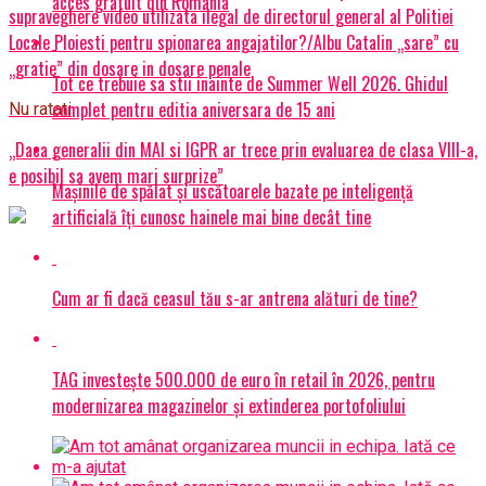
acces gratuit din România
supraveghere video utilizata ilegal de directorul general al Politiei
Locale Ploiesti pentru spionarea angajatilor?/Albu Catalin „sare” cu
„gratie” din dosare in dosare penale
Tot ce trebuie sa stii inainte de Summer Well 2026. Ghidul
complet pentru editia aniversara de 15 ani
Nu ratati
„Daca generalii din MAI si IGPR ar trece prin evaluarea de clasa VIII-a,
e posibil sa avem mari surprize”
Mașinile de spălat și uscătoarele bazate pe inteligență
artificială îți cunosc hainele mai bine decât tine
Cum ar fi dacă ceasul tău s-ar antrena alături de tine?
TAG investește 500.000 de euro în retail în 2026, pentru
modernizarea magazinelor și extinderea portofoliului