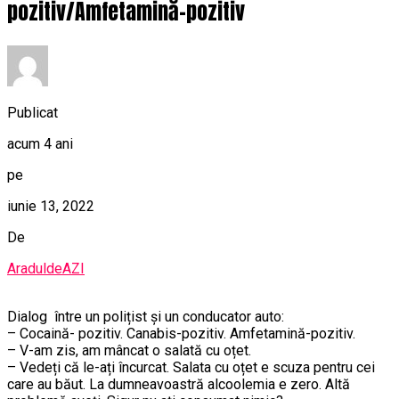
pozitiv/Amfetamină-pozitiv
Publicat
acum 4 ani
pe
iunie 13, 2022
De
AraduldeAZI
Dialog între un polițist și un conducator auto:
– Cocaină- pozitiv. Canabis-pozitiv. Amfetamină-pozitiv.
– V-am zis, am mâncat o salată cu oțet.
– Vedeți că le-ați încurcat. Salata cu oțet e scuza pentru cei
care au băut. La dumneavoastră alcoolemia e zero. Altă