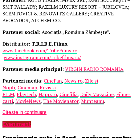
SMT PALLADY; RAZELM LUXURY RESORT – JURILOVCA;
SCEMTOVICI & BENOWITZ GALLERY; CREATIVE
AVOCADOS; ALCHEMICO.
Partener social
: Asociația „România Zâmbește”.
Distribuitor:
T.R.I.B.E. Films
.
www.facebook.com/TribeFilms.ro
–
www.instagram.com/tribefilms.ro/
Partener media principal
:
VIRGIN RADIO ROMANIA
Parteneri media
:
CineFan
,
News.ro
,
Zile și
Nopți
,
Cinemap
,
Revista
FILM
,
Playtech
,
Happ.ro
,
Cinefilia
,
Daily Magazine
,
Filme-
carti
,
MovieNews
,
The Movienator
,
Munteanu
.
Citeste in continuare
Eveniment