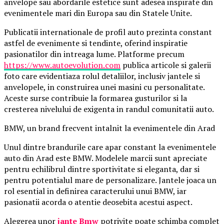
anvelope sau abordarile estetice sunt adesea inspirate din
evenimentele mari din Europa sau din Statele Unite.
Publicatii internationale de profil auto prezinta constant
astfel de evenimente si tendinte, oferind inspiratie
pasionatilor din intreaga lume. Platforme precum
https://www.autoevolution.com
publica articole si galerii
foto care evidentiaza rolul detaliilor, inclusiv jantele si
anvelopele, in construirea unei masini cu personalitate.
Aceste surse contribuie la formarea gusturilor si la
cresterea nivelului de exigenta in randul comunitatii auto.
BMW, un brand frecvent intalnit la evenimentele din Arad
Unul dintre brandurile care apar constant la evenimentele
auto din Arad este BMW. Modelele marcii sunt apreciate
pentru echilibrul dintre sportivitate si eleganta, dar si
pentru potentialul mare de personalizare. Jantele joaca un
rol esential in definirea caracterului unui BMW, iar
pasionatii acorda o atentie deosebita acestui aspect.
Alegerea unor
jante Bmw
potrivite poate schimba complet