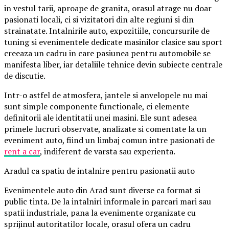
in vestul tarii, aproape de granita, orasul atrage nu doar
pasionati locali, ci si vizitatori din alte regiuni si din
strainatate. Intalnirile auto, expozitiile, concursurile de
tuning si evenimentele dedicate masinilor clasice sau sport
creeaza un cadru in care pasiunea pentru automobile se
manifesta liber, iar detaliile tehnice devin subiecte centrale
de discutie.
Intr-o astfel de atmosfera, jantele si anvelopele nu mai
sunt simple componente functionale, ci elemente
definitorii ale identitatii unei masini. Ele sunt adesea
primele lucruri observate, analizate si comentate la un
eveniment auto, fiind un limbaj comun intre pasionati de
rent a car
, indiferent de varsta sau experienta.
Aradul ca spatiu de intalnire pentru pasionatii auto
Evenimentele auto din Arad sunt diverse ca format si
public tinta. De la intalniri informale in parcari mari sau
spatii industriale, pana la evenimente organizate cu
sprijinul autoritatilor locale, orasul ofera un cadru