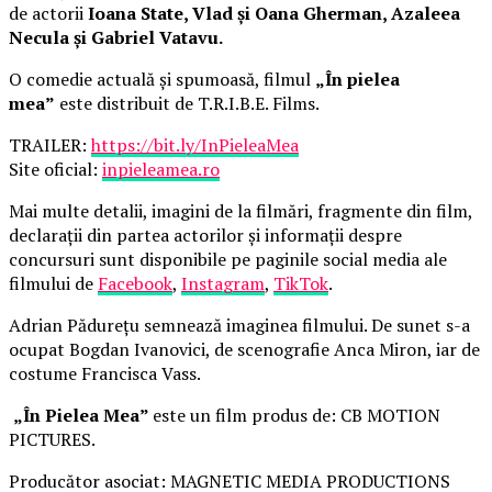
de actorii
Ioana State, Vlad și Oana Gherman, Azaleea
Necula și Gabriel Vatavu.
O comedie actuală și spumoasă, filmul
„În pielea
mea”
este distribuit de T.R.I.B.E. Films.
TRAILER:
https://bit.ly/InPieleaMea
Site oficial:
inpieleamea.ro
Mai multe detalii, imagini de la filmări, fragmente din film,
declarații din partea actorilor și informații despre
concursuri sunt disponibile pe paginile social media ale
filmului de
Facebook
,
Instagram
,
TikTok
.
Adrian Pădurețu semnează imaginea filmului. De sunet s-a
ocupat Bogdan Ivanovici, de scenografie Anca Miron, iar de
costume Francisca Vass.
„În Pielea Mea”
este un film produs de: CB MOTION
PICTURES.
Producător asociat: MAGNETIC MEDIA PRODUCTIONS