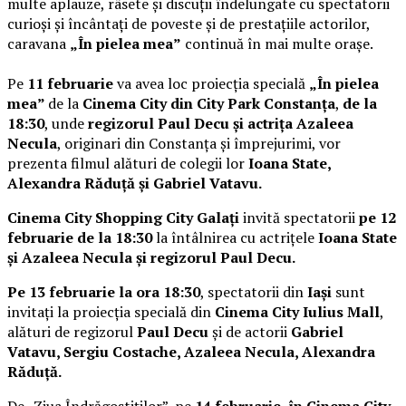
multe aplauze, râsete și discuții îndelungate cu spectatorii
curioși și încântați de poveste și de prestațiile actorilor,
caravana
„În pielea mea”
continuă în mai multe orașe.
Pe
11 februarie
va avea loc proiecția specială
„În pielea
mea”
de la
Cinema City din City Park Constanța
,
de la
18:30
, unde
regizorul Paul Decu și actrița Azaleea
Necula
, originari din Constanța și împrejurimi, vor
prezenta filmul alături de colegii lor
Ioana State,
Alexandra Răduță și Gabriel Vatavu.
Cinema City Shopping City Galați
invită spectatorii
pe 12
februarie de la 18:30
la întâlnirea cu actrițele
Ioana State
și Azaleea Necula și regizorul Paul Decu.
Pe 13 februarie la ora 18:30
, spectatorii din
Iași
sunt
invitați la proiecția specială din
Cinema City Iulius Mall
,
alături de regizorul
Paul Decu
și de actorii
Gabriel
Vatavu, Sergiu Costache, Azaleea Necula, Alexandra
Răduță.
De „Ziua Îndrăgostiților”, pe
14 februarie, în Cinema City