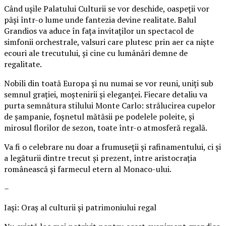
Când ușile Palatului Culturii se vor deschide, oaspeții vor
păși într-o lume unde fantezia devine realitate. Balul
Grandios va aduce în fața invitaților un spectacol de
simfonii orchestrale, valsuri care plutesc prin aer ca niște
ecouri ale trecutului, și cine cu lumânări demne de
regalitate.
Nobili din toată Europa și nu numai se vor reuni, uniți sub
semnul grației, moștenirii și eleganței. Fiecare detaliu va
purta semnătura stilului Monte Carlo: strălucirea cupelor
de șampanie, foșnetul mătăsii pe podelele poleite, și
mirosul florilor de sezon, toate într-o atmosferă regală.
Va fi o celebrare nu doar a frumuseții și rafinamentului, ci și
a legăturii dintre trecut și prezent, între aristocrația
românească și farmecul etern al Monaco-ului.
–
Iași: Oraș al culturii și patrimoniului regal