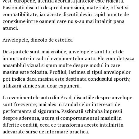
vest-europene, atentia acordata jantelor este ridicata.
Pasionatii discuta despre dimensiuni, materiale, offset si
compatibilitate, iar aceste discutii devin rapid puncte de
conexiune intre oameni care nu s-au mai intalnit pana
atunci.
Anvelopele, dincolo de estetica
Desi jantele sunt mai vizibile, anvelopele sunt la fel de
importante in cadrul evenimentelor auto. Ele completeaza
ansamblul vizual si spun multe despre modul in care
masina este folosita. Profilul, latimea si tipul anvelopelor
pot indica daca masina este destinata condusului sportiv,
utilizarii zilnice sau doar expunerii.
La evenimentele auto din Arad, discutiile despre anvelope
sunt frecvente, mai ales in randul celor interesati de
performanta si siguranta. Pasionatii schimba impresii
despre aderenta, uzura si comportamentul masinii in
diferite conditii, ceea ce transforma aceste intalniri in
adevarate surse de informare practica.