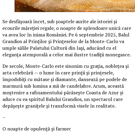
Se desfășoară încet, sub șoaptele aurite ale istoriei și
ecourile măreției regale, o noapte de splendoare unică care
va avea loc în inima României. Pe 6 septembrie 2025, Balul
Grandios al Prinților și Prințeselor de la Monte-Carlo va
umple sălile Palatului Culturii din Iași, aducând cu el
eleganța atemporală a celor mai ilustre tradiții monegasce.
De secole, Monte-Carlo este sinonim cu grația, noblețea și
arta celebrării — o lume în care prinții și prințesele,
împodobiți cu mătase și diamante, dansează pe podele de
marmură sub lumina a mii de candelabre. Acum, această
moștenire a rafinamentului părăsește Coasta de Azur și
aduce cu ea spiritul Balului Grandios, un spectacol care
depășește granițele și transformă visele în realitate.
–
O noapte de opulență și farmec