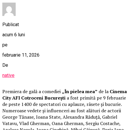
Publicat
acum 6 luni
pe
februarie 11, 2026
De
native
Premiera de gală a comediei
„În pielea mea”
de la
Cinema
City AFI Cotroceni București
a fost primită pe 9 februarie
de peste 1400 de spectatori cu aplauze, râsete și bucurie.
Numeroase vedete și influenceri au fost alături de actorii
George Tănase, Ioana State, Alexandra Răduță, Gabriel
Vatavu, Vlad Gherman, Oana Gherman, Sergiu Costache,
Azaleea Necula, Ioana Ginghină, Mihai Găinușă, Daria Jane,