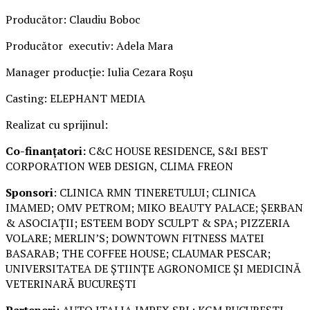
Producător: Claudiu Boboc
Producător executiv: Adela Mara
Manager producție: Iulia Cezara Roșu
Casting: ELEPHANT MEDIA
Realizat cu sprijinul:
Co-finanțatori:
C&C HOUSE RESIDENCE, S&I BEST
CORPORATION WEB DESIGN, CLIMA FREON
Sponsori
: CLINICA RMN TINERETULUI; CLINICA
IMAMED; OMV PETROM; MIKO BEAUTY PALACE; ȘERBAN
& ASOCIAȚII; ESTEEM BODY SCULPT & SPA; PIZZERIA
VOLARE; MERLIN’S; DOWNTOWN FITNESS MATEI
BASARAB; THE COFFEE HOUSE; CLAUMAR PESCAR;
UNIVERSITATEA DE ȘTIINȚE AGRONOMICE ȘI MEDICINĂ
VETERINARĂ BUCUREȘTI
Parteneri
: AUTO ITALIA IMPEX SRL; KGM BUCUREȘTI –