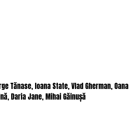
orge Tănase, Ioana State, Vlad Gherman, Oana
nă, Daria Jane, Mihai Găinușă