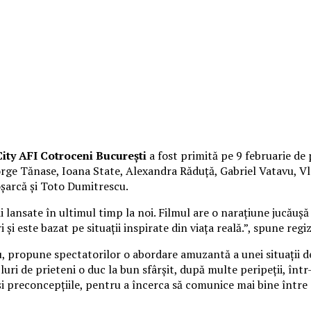
ity AFI Cotroceni București
a fost primită pe 9 februarie de 
George Tănase, Ioana State, Alexandra Răduță, Gabriel Vatavu,
oșarcă și Toto Dumitrescu.
lansate în ultimul timp la noi. Filmul are o narațiune jucăușă 
 și este bazat pe situații inspirate din viața reală.”, spune reg
cu, propune spectatorilor o abordare amuzantă a unei situații d
uri de prieteni o duc la bun sfârșit, după multe peripeții, înt
 și preconcepțiile, pentru a încerca să comunice mai bine între 