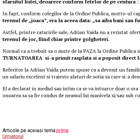
sfarsitul listei, deoarece conform fetelor de pe centura :
In fapt, conform colegilor de la Ordine Publica, motto-ul ca
terenul de „joaca”, era la aceea data: „sa aiba bani sau fu
Astfel, printre ratacirile sale, Adrian Vaida nu a rezistat ofer
terenul de joc, fiind chiar printre golgheteri.
Normal ca a trebuit sa o mute de la PAZA la Ordine Publica si
TURNATOAREA si-a primit rasplata si a poposit direct l
Referitor la Adrian Vaida putem spune ca a devenit un familist 
un salariu excelent si traieste alaturi de sotia sa care si-a de
El a declarat in mediul sau intim ca se va intoarce doar o ora 
onoarea sa sa fie condus de neamul lui manivela si/sau sub co
Articole pe aceiasi tema:
prima
Urmatorul