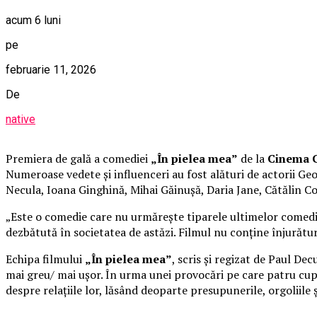
acum 6 luni
pe
februarie 11, 2026
De
native
Premiera de gală a comediei
„În pielea mea”
de la
Cinema C
Numeroase vedete și influenceri au fost alături de actorii 
Necula, Ioana Ginghină, Mihai Găinușă, Daria Jane, Cătălin C
„Este o comedie care nu urmărește tiparele ultimelor comedii 
dezbătută în societatea de astăzi. Filmul nu conține înjurături
Echipa filmului
„În pielea mea”
, scris și regizat de Paul De
mai greu/ mai ușor. În urma unei provocări pe care patru cupl
despre relațiile lor, lăsând deoparte presupunerile, orgoliile