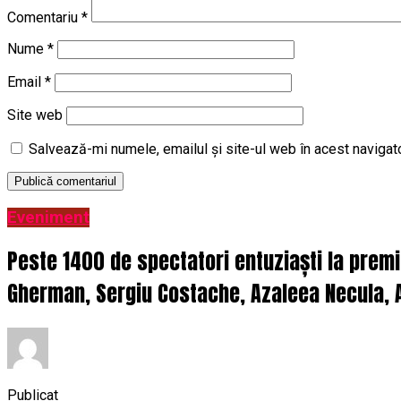
Comentariu
*
Nume
*
Email
*
Site web
Salvează-mi numele, emailul și site-ul web în acest navigat
Eveniment
Peste 1400 de spectatori entuziaști la prem
Gherman, Sergiu Costache, Azaleea Necula, A
Publicat