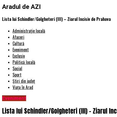
Aradul de AZI
Lista lui Schindler/Golgheteri (III) – Ziarul Incisiv de Prahova
Administrație locală
Afaceri
Cultură
Eveniment
Exclusiv
Politică locală
Social
Sport
Știri din județ
Viața în Arad
Eveniment
Lista lui Schindler/Golgheteri (III) – Ziarul I