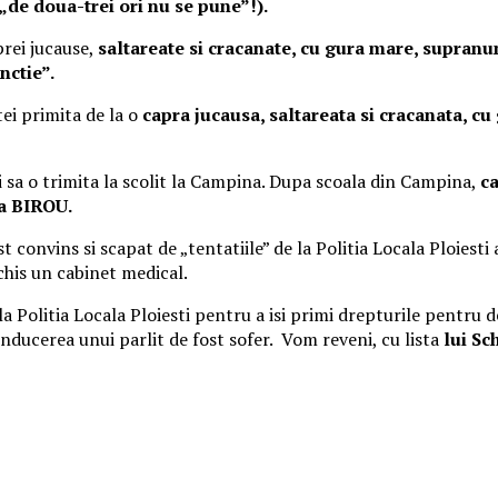
 „de doua-trei ori nu se pune”!).
prei jucause,
saltareate si cracanate, cu gura mare, supra
nctie”.
tei primita de la o
capra jucausa, saltareata si cracanata, 
 sa o trimita la scolit la Campina. Dupa scoala din Campina,
ca
a BIROU.
convins si scapat de „tentatiile” de la Politia Locala Ploiesti a
schis un cabinet medical.
la Politia Locala Ploiesti pentru a isi primi drepturile pentru de
nducerea unui parlit de fost sofer. Vom reveni, cu lista
lui Sch