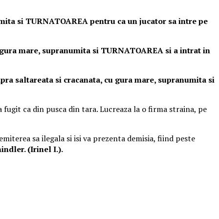
numita si TURNATOAREA pentru ca un jucator sa intre pe
cu gura mare, supranumita si TURNATOAREA si a intrat in
pra saltareata si cracanata, cu gura mare, supranumita si
 fugit ca din pusca din tara. Lucreaza la o firma straina, pe
miterea sa ilegala si isi va prezenta demisia, fiind peste
indler. (Irinel I.).