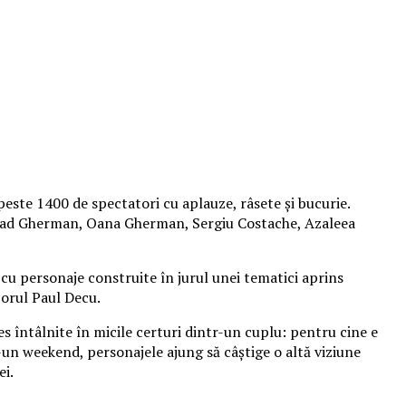
peste 1400 de spectatori cu aplauze, râsete și bucurie.
 Vlad Gherman, Oana Gherman, Sergiu Costache, Azaleea
cu personaje construite în jurul unei tematici aprins
izorul Paul Decu.
es întâlnite în micile certuri dintr-un cuplu: pentru cine e
r-un weekend, personajele ajung să câștige o altă viziune
ei.