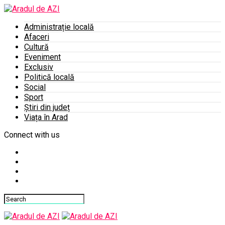
Administrație locală
Afaceri
Cultură
Eveniment
Exclusiv
Politică locală
Social
Sport
Știri din județ
Viața în Arad
Connect with us