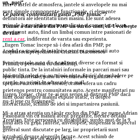
un „puci”.
Intr-o astfel de atmosfera, jantele si anvelopele nu mai
sunt simple componente functionale, ci elemente
Ce patesc contestatarii gastii „PMP tomac”?
definitorii ale identitatii unei masini. Ele sunt adesea
primele lucruri observate, analizate si comentate la un
Tomac a dat afară din PMP un surdo-mut, că-l vorbește
eveniment auto, fiind un limbaj comun intre pasionati de
de rău!
rent a car
, indiferent de varsta sau experienta.
„Eugen Tomac începe să-i dea afară din PMP, pe
Aradul ca spatiu de intalnire pentru pasionatii auto
susținătorii președintelui Cristian Diaconescu
Evenimentele auto din Arad sunt diverse ca format si
Primul, o persoană cu dizabilități.
public tinta. De la intalniri informale in parcari mari sau
Mai mulți colegi mi-au trimis niște ,fițuici’ de excludere pe
spatii industriale, pana la evenimente organizate cu
care le-au primit le adresa de e-mail.
sprijinul autoritatilor locale, orasul ofera un cadru
prietenos pentru comunitatea auto. Aceste manifestari nu
Eugen Tomac, chiar te-ai pus serios să distrugi PMP dacă
sunt doar despre masini expuse static, ci despre
nu-ți iese cu fuziunea?!
interactiune, schimb de idei si impartasirea pasiunii.
Mi-a atras atenția un tânăr exclus din PMP, pe nume Adrian
Pasionatii vin cu masini atent pregatite, fiecare detaliu
Trestian. Este persoană cu dizabilități, surdo-mut de la 9
fiind ales cu grija. Jantele, anvelopele, suspensia si aspectul
luni.
general sunt discutate pe larg, iar proprietarii sunt
intrebati despre alegerile facute. Acest schimb de
Acest tânar are un mare talent.