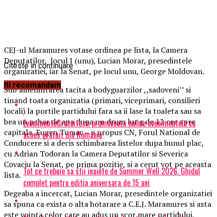
CEJ-ul Maramures votase ordinea pe lista, la Camera
Deputatilor, locul I (unu), Lucian Morar, presedintele
Citeste in continuare
organizatiei, iar la Senat, pe locul unu, George Moldovan.
Iti recomandam
Sub amenintarea tacita a bodyguarzilor ,,sadoveni’’ si
tinand toata organizatia (primari, viceprimari, consilieri
locali) la portile partidului fara sa ii lase la toaleta sau sa
bea un pahar de apa dupa un drum lung de 12 ore spre
EvenimenteGratuite.ro promovează online evenimentele cu
capitala, Eugen Tomac – a propus CN, Forul National de
acces gratuit din România
Conducere si a decis schimbarea listelor dupa bunul plac,
cu Adrian Todoran la Camera Deputatilor si Severica
Covaciu la Senat, pe prima pozitie, si a cerut vot pe aceasta
Tot ce trebuie sa stii inainte de Summer Well 2026. Ghidul
lista.
complet pentru editia aniversara de 15 ani
Degeaba a incercat, Lucian Morar, presedintele organizatiei
sa spuna ca exista o alta hotarare a C.E.J. Maramures si asta
este vointa celor care au adus un scor mare partidului,