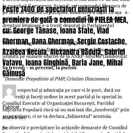
la pungă să îl renoveze. Scopul: retragerea lui Florescu de
Peste 1400 de spectatori entuziaști la
pe lista de Camera Deputaților. Realitatea a făcut că așa s-
premiera de gală a comediei ÎN PIELEA MEA,
a și întâmplat! Moise Deju Sebastian din cumpărător de
drepturi litigioase s-a trezit deputat in Parlamentul
cu: George Tănase, Ioana State, Vlad
României.
Gherman, Oana Gherman, Sergiu Costache,
Prietenul Eugen Tomac a avut grijă de sponsorul său. S-a
ținut de cuvânt! L-a făcut deputat. Doar e frumoasă casa
Azaleea Necula, Alexandra Răduță, Gabriel
primită pe numele soacrei de la ANRP-istul de Dâmbovița!
Vatavu, Ioana Ginghină, Daria Jane, Mihai
Sa trecem – in prezent, la pucisti
Găinușă
“Domnule Președinte al PMP, Cristian Diaconescu
Cu tot respectul și admirația pe care vi le port, dacă nu
interveniți și faceți ordine în acest partid și în special în
Consiliul Executiv al Organizației București, Partidul
Publicat
Mișcarea Populară riscă să nu mai iasă din „insolvență” prin
reorganizare, ci se va declara „falimentul” acestuia.
acum 6 luni
Se observă o precipitare în acțiunile demarate de Consiliul
pe