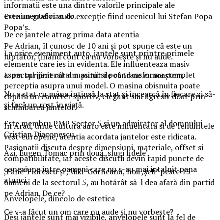
informatii este una dintre valorile principale ale
evenimentelor auto.
Este un grafician de excepție fiind ucenicul lui Stefan Popa
Popa’s.
De ce jantele atrag prima data atentia
Pe Adrian, îl cunosc de 10 ani și pot spune că este un
La orice eveniment auto, jantele sunt printre primele
luptător, ținând cont ca nu vorbește și nu aude.
elemente care ies in evidenta. Ele influenteaza masiv
aspectul general al masinii si pot transforma complet
L-am sprijinit cât am putut de când ne cunoaștem.
perceptia asupra unui model. O masina obisnuita poate
Nu a stat cu mâna întinsă la stat și încearcă în fiecare zi să-
capata un caracter sportiv, elegant sau agresiv doar prin
și facă un rost în viață.
schimbarea jantelor.
Este membru PMP Sector 5 și un admirator al domnului
In Arad, unde cultura auto este influentata si de tendintele
Cristian Diaconescu.
vest-europene, atentia acordata jantelor este ridicata.
Pasionatii discuta despre dimensiuni, materiale, offset si
Azi, Eugen Tomac prin două ,slugi fidele’,
compatibilitate, iar aceste discutii devin rapid puncte de
conexiune intre oameni care nu s-au mai intalnit pana
,Fane’ Florescu și ,Miki’ Gorneanu, noii ,șefi’ peste 15
atunci.
oameni de la sectorul 5, au hotărât să-l dea afară din partid
pe Adrian. De ce?
Anvelopele, dincolo de estetica
Ce v-a făcut un om care nu aude și nu vorbește?
Desi jantele sunt mai vizibile, anvelopele sunt la fel de