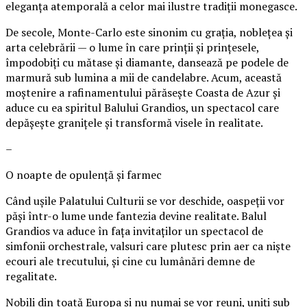
eleganța atemporală a celor mai ilustre tradiții monegasce.
De secole, Monte-Carlo este sinonim cu grația, noblețea și
arta celebrării — o lume în care prinții și prințesele,
împodobiți cu mătase și diamante, dansează pe podele de
marmură sub lumina a mii de candelabre. Acum, această
moștenire a rafinamentului părăsește Coasta de Azur și
aduce cu ea spiritul Balului Grandios, un spectacol care
depășește granițele și transformă visele în realitate.
–
O noapte de opulență și farmec
Când ușile Palatului Culturii se vor deschide, oaspeții vor
păși într-o lume unde fantezia devine realitate. Balul
Grandios va aduce în fața invitaților un spectacol de
simfonii orchestrale, valsuri care plutesc prin aer ca niște
ecouri ale trecutului, și cine cu lumânări demne de
regalitate.
Nobili din toată Europa și nu numai se vor reuni, uniți sub