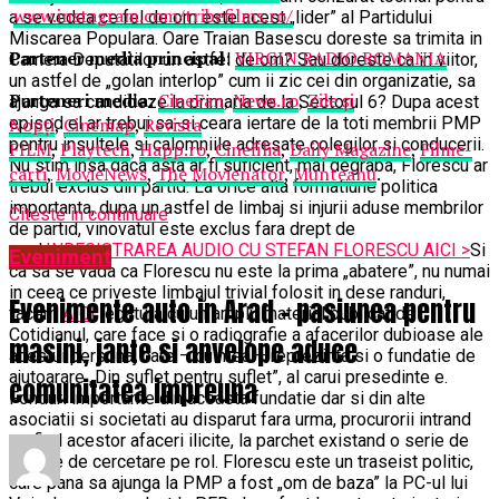
www.instagram.com/tribefilms.ro/
a se vedea ce fel de om este acest „lider” al Partidului
Miscarea Populara. Oare Traian Basescu doreste sa trimita in
Partener media principal
:
VIRGIN RADIO ROMANIA
Camera Deputatilor un astfel de om? Sau doreste ca in viitor,
un astfel de „golan interlop” cum ii zic cei din organizatie, sa
Parteneri media
:
CineFan
,
News.ro
,
Zile și
ajunga sa candideze la primaria de la Sectorul 6? Dupa acest
Nopți
,
Cinemap
,
Revista
episod el ar trebui sa-si ceara iertare de la toti membrii PMP
pentru insultele si calomniile adresate colegilor si conducerii.
FILM
,
Playtech
,
Happ.ro
,
Cinefilia
,
Daily Magazine
,
Filme-
Nu stim insa daca asta ar fi suficient, mai degraba, Florescu ar
carti
,
MovieNews
,
The Movienator
,
Munteanu
.
trebui exclus din partid. La orice alta formatiune politica
importanta, dupa un astfel de limbaj si injurii aduse membrilor
Citeste in continuare
de partid, vinovatul este exclus fara drept de
apel.
INREGISTRAREA AUDIO CU STEFAN FLORESCU AICI >
Si
Eveniment
ca sa se vada ca Florescu nu este la prima „abatere”, nu numai
in ceea ce priveste limbajul trivial folosit in dese randuri,
Evenimente auto in Arad – pasiunea pentru
facem
AICI
legatura cu un amplu material publicat de
Cotidianul, care face si o radiografie a afacerilor dubioase ale
masini, jante si anvelope aduce
acestui personaj care – culmea – reprezinta si o fundatie de
ajutoarare „Din suflet pentru suflet”, al carui presedinte e.
comunitatea impreuna
Fonduri importante din aceasta fundatie dar si din alte
asociatii si societati au disparut fara urma, procurorii intrand
pe firul acestor afaceri ilicite, la parchet existand o serie de
dosare de cercetare pe rol. Florescu este un traseist politic,
care pana sa ajunga la PMP a fost „om de baza” la PC-ul lui