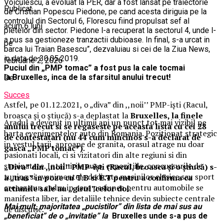
Voiculescu, a evoluat la PER, dar a fost lansat pe traiectorie
Publicat
de Cristian Popescu Piedone, pe cand acesta diriguia pe la
controlul din Sectorul 6, Florescu fiind propulsat sef al
acum 6 luni
pietelor din sector. Piedone l-a recuperat la sectorul 4, unde l-
a pus sa gestioneze tranzactii dubioase. In final, s-a urcat in
pe
barca lui Traian Basescu”, dezvaluiau si cei de la Ziua News,
in data de 30.05.2019.
februarie 2, 2026
Puciul din „PMP tomac” a fost pus la cale tocmai
la Bruxelles, inca de la sfarsitul anului trecut!
De
Succes
Astfel, pe 01.12.2021, o „diva” din ,,noii’’ PMP-iști (Racul,
broasca și o știucă) s-a deplastat la
Bruxelles, la finele
Aradul a devenit in ultimii ani un punct tot mai vizibil pe
anului trecut si se regaseste pe aceasta lista cu cei 28
harta evenimentelor auto din Romania. Pozitionat strategic
de contestatari (nu 44 cum mincinos s-a declarat de
in vestul tarii, aproape de granita, orasul atrage nu doar
gasca „PMP tomac”).
pasionati locali, ci si vizitatori din alte regiuni si din
strainatate. Intalnirile auto, expozitiile, concursurile de
„Diva” din ,,noii’’ PMP-iști (Racul, broasca și o știucă) s-
tuning si evenimentele dedicate masinilor clasice sau sport
a „tras” in poze cu T.B si E.T pentru a confirma ca
creeaza un cadru in care pasiunea pentru automobile se
actiunile sale au „girul”celor doi.
manifesta liber, iar detaliile tehnice devin subiecte centrale
Mai mult, majoritatea „pucistilor” din lista de mai sus au
de discutie.
„beneficiat” de o „invitatie” la
Bruxelles unde s-a pus de