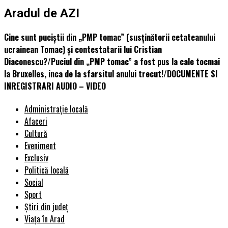
Aradul de AZI
Cine sunt puciștii din „PMP tomac” (susținătorii cetateanului
ucrainean Tomac) și contestatarii lui Cristian
Diaconescu?/Puciul din „PMP tomac” a fost pus la cale tocmai
la Bruxelles, inca de la sfarsitul anului trecut!/DOCUMENTE SI
INREGISTRARI AUDIO – VIDEO
Administrație locală
Afaceri
Cultură
Eveniment
Exclusiv
Politică locală
Social
Sport
Știri din județ
Viața în Arad