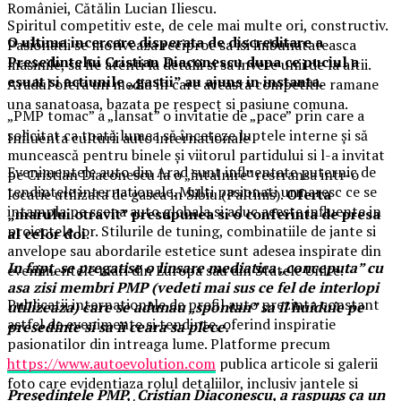
României, Cătălin Lucian Iliescu.
Spiritul competitiv este, de cele mai multe ori, constructiv.
O ultima incercare disperata de discreditare a
Pasionatii se motiveaza reciproc sa isi imbunatateasca
Presedintelui Cristian Diaconescu dupa ce puciul a
masinile, sa fie atenti la detalii si sa invete unii de la altii.
esuat si actiunile „gastii” au ajuns in instanta.
Aradul ofera un mediu in care aceasta competitie ramane
una sanatoasa, bazata pe respect si pasiune comuna.
„PMP tomac” a „lansat” o invitatie de „pace” prin care a
solicitat ca toată lumea să înceteze luptele interne și să
Influenta culturii auto internationale
muncească pentru binele și viitorul partidului si l-a invitat
Evenimentele auto din Arad sunt influentate puternic de
pe Cristian Diaconescu la o „intalnire” restransa intr-o
tendintele internationale. Multi pasionati urmaresc ce se
locatie utilizata de gasca in Sibiu (Paltinis).
Oferta
intampla pe scena auto globala si aduc aceste influente in
„marului otravit” presupunea si o conferinta de presa
proiectele lor. Stilurile de tuning, combinatiile de jante si
al celor doi
.
anvelope sau abordarile estetice sunt adesea inspirate din
In fapt, se pregatise o linsare mediatica „conceputa” cu
evenimentele mari din Europa sau din Statele Unite.
asa zisi membri PMP (vedeti mai sus ce fel de interlopi
Publicatii internationale de profil auto prezinta constant
utilizeaza) care se adunau „spontan” sa il huiduie pe
astfel de evenimente si tendinte, oferind inspiratie
presedinte si sa ii ceara sa plece.
pasionatilor din intreaga lume. Platforme precum
https://www.autoevolution.com
publica articole si galerii
foto care evidentiaza rolul detaliilor, inclusiv jantele si
Președintele PMP, Cristian Diaconescu, a raspuns ca un