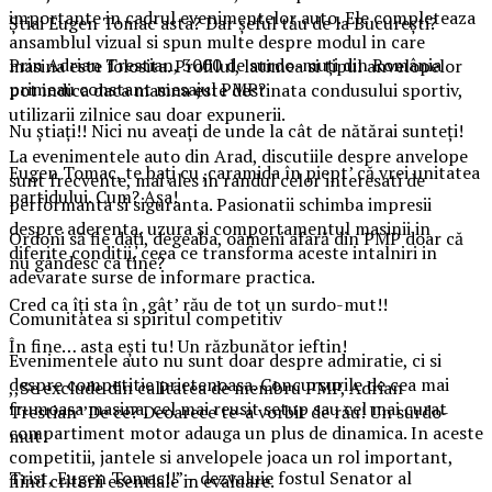
importante in cadrul evenimentelor auto. Ele completeaza
Știai Eugen Tomac asta? Dar șeful tău de la București?
ansamblul vizual si spun multe despre modul in care
Prin Adrian Trestian, 3000 de surdo-muți din România
masina este folosita. Profilul, latimea si tipul anvelopelor
primeau constant mesajul PMP?
pot indica daca masina este destinata condusului sportiv,
utilizarii zilnice sau doar expunerii.
Nu știați!! Nici nu aveați de unde la cât de nătărai sunteți!
La evenimentele auto din Arad, discutiile despre anvelope
Eugen Tomac, te bați cu ,caramida în piept’ că vrei unitatea
sunt frecvente, mai ales in randul celor interesati de
partidului. Cum? Așa!
performanta si siguranta. Pasionatii schimba impresii
despre aderenta, uzura si comportamentul masinii in
Ordoni să fie dați, degeaba, oameni afară din PMP doar că
diferite conditii, ceea ce transforma aceste intalniri in
nu gândesc ca tine?
adevarate surse de informare practica.
Cred ca îți sta în ,gât’ rău de tot un surdo-mut!!
Comunitatea si spiritul competitiv
În fine… asta ești tu! Un răzbunător ieftin!
Evenimentele auto nu sunt doar despre admiratie, ci si
despre competitie prietenoasa. Concursurile de cea mai
,,Se exclude din calitatea de membru PMP, Adrian
frumoasa masina, cel mai reusit setup sau cel mai curat
Trestian’’De ce? Deoarece te-a vorbit de rău! Un surdo-
compartiment motor adauga un plus de dinamica. In aceste
mut!
competitii, jantele si anvelopele joaca un rol important,
Trist, Eugen Tomac!!” – dezvaluie fostul Senator al
fiind criterii esentiale in evaluare.