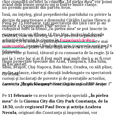
care cumpără un bilet la comedia „În pielea mea” vor primi
având deja lemne pentru uși și foarte multe clanțe.
un premiu garantat din partea Avon.
Însă, nu înțeleg, girul președintelui partidului cu privire la
decizia de sancționare a domnului Cătălin Lucian Iliescu și
Până pe 23 februarie, toți spectatorii din țară care și-au
implicit a Organizației PMP sector 5.
cumpărat bilet la filmul „În pielea mea” se pot înscrie în
cursa pentru un iPhone 17 Pro Max, încărcând dovada
Dealtfel, cum nu înteleg de ce se preferă organizarea
achiziției biletului la cinema în
formularul dedicat
acestui CN la sediul organizației sectorului 6. Că este mai
concursului
, premiul fiind oferit prin tragere la sorți pe 24
mult loc? Sau poate se lasă după aceea cu o chermeză! Și
februarie.
poate vine și fostul, tătucul și cu consoarta de la engie. Și la
noi la 5 este loc și ar fi fost mult mai mult dacă s-ar fi vrut
După proiecțiile speciale din Arad, Timișoara, Alba Iulia,
să fim ajutați.
Sibiu, Brașov, Cluj-Napoca, Baia Mare, Oradea, cu săli pline,
multe aplauze, râsete și discuții îndelungate cu spectatorii
Cu stimă,
curioși și încântați de poveste și de prestațiile actorilor,
Luminita Musat, Vicepreședinte Organizația PMP Sector 5″
caravana
„În pielea mea”
continuă în mai multe orașe.
Pe
11 februarie
va avea loc proiecția specială
„În pielea
mea”
de la
Cinema City din City Park Constanța
,
de la
18:30
, unde
regizorul Paul Decu și actrița Azaleea
Necula
, originari din Constanța și împrejurimi, vor