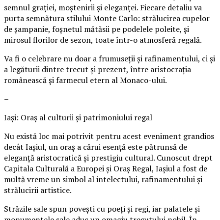
semnul grației, moștenirii și eleganței. Fiecare detaliu va
purta semnătura stilului Monte Carlo: strălucirea cupelor
de șampanie, foșnetul mătăsii pe podelele poleite, și
mirosul florilor de sezon, toate într-o atmosferă regală.
Va fi o celebrare nu doar a frumuseții și rafinamentului, ci și
a legăturii dintre trecut și prezent, între aristocrația
românească și farmecul etern al Monaco-ului.
–
Iași: Oraș al culturii și patrimoniului regal
Nu există loc mai potrivit pentru acest eveniment grandios
decât Iașiul, un oraș a cărui esență este pătrunsă de
eleganță aristocratică și prestigiu cultural. Cunoscut drept
Capitala Culturală a Europei și Oraș Regal, Iașiul a fost de
multă vreme un simbol al intelectului, rafinamentului și
strălucirii artistice.
Străzile sale spun povești cu poeți și regi, iar palatele și
monumentele sale aduc un omagiu trecutului nobil. În