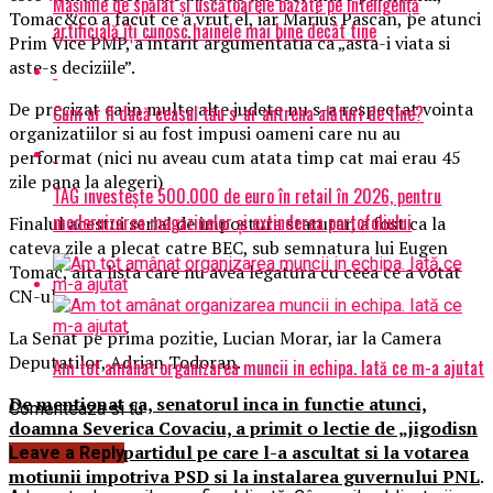
Mașinile de spălat și uscătoarele bazate pe inteligență
Tomac&co a facut ce a vrut el, iar Marius Pascan, pe atunci
artificială îți cunosc hainele mai bine decât tine
Prim Vice PMP, a intarit argumentatia ca „asta-i viata si
aste-s deciziile”.
De precizat ca in multe alte judete nu s-a respectat vointa
Cum ar fi dacă ceasul tău s-ar antrena alături de tine?
organizatiilor si au fost impusi oameni care nu au
performat (nici nu aveau cum atata timp cat mai erau 45
zile pana la alegeri)
TAG investește 500.000 de euro în retail în 2026, pentru
modernizarea magazinelor și extinderea portofoliului
Finalul acestui serial de impostura statutar, a fost ca la
cateva zile a plecat catre BEC, sub semnatura lui Eugen
Tomac, alta lista care nu avea legatura cu ceea ce a votat
CN-ul.
La Senat pe prima pozitie, Lucian Morar, iar la Camera
Deputatilor, Adrian Todoran.
Am tot amânat organizarea muncii in echipa. Iată ce m-a ajutat
De mentionat ca, senatorul inca in functie atunci,
Comenteaza si tu
doamna Severica Covaciu, a primit o lectie de „jigodisn
politic” de la partidul pe care l-a ascultat si la votarea
Leave a Reply
motiunii impotriva PSD si la instalarea guvernului PNL
.