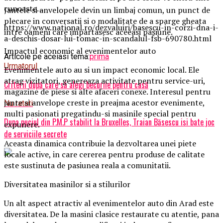
cunoaste…
Jantele si anvelopele devin un limbaj comun, un punct de
plecare in conversatii si o modalitate de a sparge gheata
https://www.national.ro/dezvaluiri/basescu-in-corzi-dna-i-
intre oameni care impartasesc aceeasi pasiune.
a-deschis-dosar-lui-tomac-in-scandalul-fsb-690780.html
Impactul economic al evenimentelor auto
Articole pe aceiasi tema:
prima
Urmatorul
Evenimentele auto au si un impact economic local. Ele
atrag vizitatori, genereaza activitate pentru service-uri,
Criterii după care să alegi becurile pentru casă
magazine de piese si alte afaceri conexe. Interesul pentru
jante si anvelope creste in preajma acestor evenimente,
Nu ratati
multi pasionati pregatindu-si masinile special pentru
Dupa puciul din P.M.P stabilit la Bruxelles, Traian Băsescu isi bate joc
expunere.
de serviciile secrete
Aceasta dinamica contribuie la dezvoltarea unei piete
locale active, in care cererea pentru produse de calitate
este sustinuta de pasiunea reala a comunitatii.
Diversitatea masinilor si a stilurilor
Un alt aspect atractiv al evenimentelor auto din Arad este
diversitatea. De la masini clasice restaurate cu atentie, pana