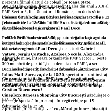
prezenta filmul alături de colegii lor
Ioana State,
„Eu, Cătălin Lucian Iliescu, președinte ales din anul 2018 al
Alexandra Răduță și Gabriel Vatavu.
PMP Sector 5, fost Senator al României, am decis să îmi
Cinema City Shopping City Galați
invită spectatorii
pe 12
înaintez demisia din Partidul Mișcarea Populară (PMP)
februarie de la 18:30
la întâlnirea cu actrițele
Ioana State
pentru că în acest moment, PMP s-a distanțat de valorile și
și Azaleea Necula și regizorul Paul Decu.
de politica în care am crezut.
Pe 13 februarie la ora 18:30
, spectatorii din
Iași
sunt
Politica PMP în acest moment, nu are legatură cu agenda
invitați la proiecția specială din
Cinema City Iulius Mall
,
cetățeanului și este axată pe politica unor grupuri de
alături de regizorul
Paul Decu
și de actorii
Gabriel
interese economice.
Vatavu, Sergiu Costache, Azaleea Necula, Alexandra
Alături de mine, întreaga organizație PMP Sector 5, peste
Răduță.
300 membrii de partid își dau demisia din PMP”, a scris
De „Ziua Îndrăgostiților”, pe
14 februarie, în Cinema City
Lucian Iliescu pe Facebook, in septembrie 2021.
Iulius Mall Suceava, de la 18:30
, spectatorii sunt invitați
Cine sunt puciștii din „PMP tomac” (susținătorii
la film alături de regizorul
Paul Decu
și de actorii
Sergiu
cetateanului ucrainean Tomac) și contestatarii lui
Costache, Vlad si Oana Gherman, Alexandra Răduță.
Cristian Diaconescu?
Cineplexx Băneasa Shopping City București
găzduiește o
EXCLUSIV:
proiecție specială în prezența întregii echipe pe
15
februarie, de la 17:30.
Apropo de prieteni ai „divei” cu „
Mărul polonez, biscuiții