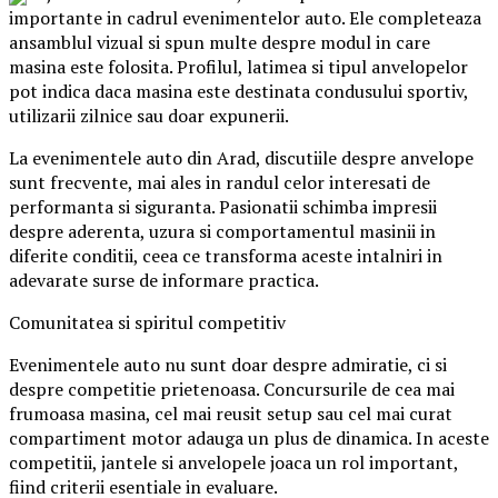
importante in cadrul evenimentelor auto. Ele completeaza
ansamblul vizual si spun multe despre modul in care
masina este folosita. Profilul, latimea si tipul anvelopelor
pot indica daca masina este destinata condusului sportiv,
utilizarii zilnice sau doar expunerii.
La evenimentele auto din Arad, discutiile despre anvelope
sunt frecvente, mai ales in randul celor interesati de
performanta si siguranta. Pasionatii schimba impresii
despre aderenta, uzura si comportamentul masinii in
diferite conditii, ceea ce transforma aceste intalniri in
adevarate surse de informare practica.
Comunitatea si spiritul competitiv
Evenimentele auto nu sunt doar despre admiratie, ci si
despre competitie prietenoasa. Concursurile de cea mai
frumoasa masina, cel mai reusit setup sau cel mai curat
compartiment motor adauga un plus de dinamica. In aceste
competitii, jantele si anvelopele joaca un rol important,
fiind criterii esentiale in evaluare.