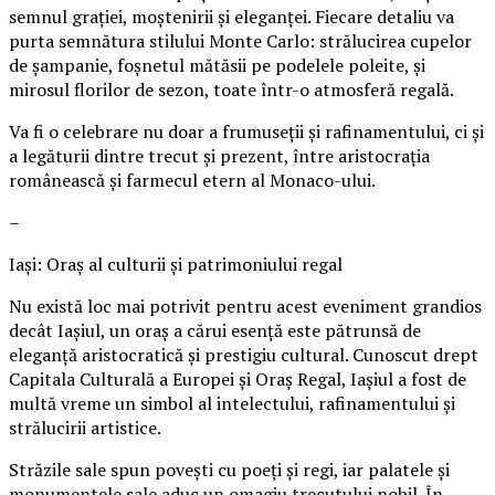
semnul grației, moștenirii și eleganței. Fiecare detaliu va
purta semnătura stilului Monte Carlo: strălucirea cupelor
de șampanie, foșnetul mătăsii pe podelele poleite, și
mirosul florilor de sezon, toate într-o atmosferă regală.
Va fi o celebrare nu doar a frumuseții și rafinamentului, ci și
a legăturii dintre trecut și prezent, între aristocrația
românească și farmecul etern al Monaco-ului.
–
Iași: Oraș al culturii și patrimoniului regal
Nu există loc mai potrivit pentru acest eveniment grandios
decât Iașiul, un oraș a cărui esență este pătrunsă de
eleganță aristocratică și prestigiu cultural. Cunoscut drept
Capitala Culturală a Europei și Oraș Regal, Iașiul a fost de
multă vreme un simbol al intelectului, rafinamentului și
strălucirii artistice.
Străzile sale spun povești cu poeți și regi, iar palatele și
monumentele sale aduc un omagiu trecutului nobil. În