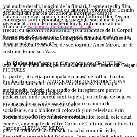
Mai multe detalii, imagini de la filmări, fragmente din film,
Centrul de tineret, renovat cu ajutorul voluntarilor Cosmin
declarații din partea actorilor și informații despre
Catană a renovat spațiul din Căminul Cultural din Teișani,
concursuri sunt disponibile pe paginile social media ale
revendicat acum de consilierii locali, în toamna anului
filmului de
Facebook
,
Instagram
,
TikTok
.
trecut, cu ajutorul voluntarilor și cu finanțare de la Corpul
European de Solidaritate. Cum arată spațiul, la câteva luni
Adrian Pădurețu semnează imaginea filmului. De sunet s-a
după ce a fost renovat?
ocupat Bogdan Ivanovici, de scenografie Anca Miron, iar de
costume Francisca Vass.
„În Pielea Mea”
este un film produs de: CB MOTION
Urări în mai multe limbi, pe holul Centrului de Tineret din Teișani
PICTURES.
La parter, atracția principală e o masă de fotbal. La etaj
Producător asociat: MAGNETIC MEDIA PRODUCTIONS
sunt două săli mari. Într-una funcționează un spațiu
multimedia, folosit și ca studio de înregistrare pentru
Producător: Claudiu Boboc
podcasturi, unde pereții sunt tapetați cu cofraje de ouă, ca
să reducă din ecoul încăperii. A doua e camera de
Producător executiv: Adela Mara
socializare, cu o bibliotecă colorată și un televizor. Prin
Manager producție: Iulia Cezara Roșu
decizia de pe 30 septembrie a consilierilor locali, cele două
camere, amenajate de către Curba de Cultură, vor fi folosite
Casting: ELEPHANT MEDIA
pentru: Ședințele de Consiliu Local și cununii civile;
Repetițiile ansamblului folcloric. „Într-o zi plină, plină, sunt