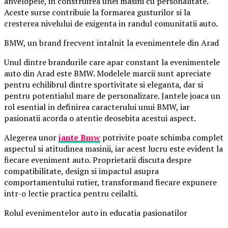
anvelopele, in construirea unei masini cu personalitate.
Aceste surse contribuie la formarea gusturilor si la
cresterea nivelului de exigenta in randul comunitatii auto.
BMW, un brand frecvent intalnit la evenimentele din Arad
Unul dintre brandurile care apar constant la evenimentele
auto din Arad este BMW. Modelele marcii sunt apreciate
pentru echilibrul dintre sportivitate si eleganta, dar si
pentru potentialul mare de personalizare. Jantele joaca un
rol esential in definirea caracterului unui BMW, iar
pasionatii acorda o atentie deosebita acestui aspect.
Alegerea unor
jante Bmw
potrivite poate schimba complet
aspectul si atitudinea masinii, iar acest lucru este evident la
fiecare eveniment auto. Proprietarii discuta despre
compatibilitate, design si impactul asupra
comportamentului rutier, transformand fiecare expunere
intr-o lectie practica pentru ceilalti.
Rolul evenimentelor auto in educatia pasionatilor