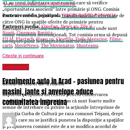
41 au cerut înființarea unei comisii care să verifice
www.instagram.com/tribefilms.ro/
„oportunitatea asocierii” între primărie și ONG. Comisia
Partener media principal
:
VIRGIN RADIO ROMANIA
urma să verifice „legalitatea transformărilor” efectuate de
către ONG în spațiile oferite de primărie pentru
Parteneri media
:
CineFan
,
News.ro
,
Zile și
amenajarea centrului cultural și a hostelului unde sunt
Nopți
,
Cinemap
,
Revista
cazați voluntarii internaționali. Tot comisia urma să depună
FILM
,
Playtech
,
Happ.ro
,
Cinefilia
,
Daily Magazine
,
Filme-
un raport până la sfârșitul lui martie 2021.
carti
,
MovieNews
,
The Movienator
,
Munteanu
.
Citeste in continuare
Eveniment
Evenimente auto in Arad – pasiunea pentru
Centrul de tineret din Izvoarele
masini, jante si anvelope aduce
Raportul propunea un centru pentru conservarea
comunitatea impreuna
tradițiilor populare „Considerăm că sunt foarte multe
semne de întrebare cu privire la acțiunile întreprinse de
asociația Curba de Cultură pe raza comunei Teişani, drept
pentru care nu se justifică punerea la dispoziție a spațiilor
şi propunerea comisiei este de a se modifica acordul de