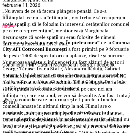
februarie 11, 2026
„Nu avem de ce să facem plângere penală. Ce s-a
De
întâmplat, ce nu s-a întâmplat, noi trebuie să recuperăm
acele spații și să le folosim în interesul cetățenilor comunei
native
pe care o reprezentăm”, menționează Marghioala.
Recunoaște că acele spații nu erau folosite de nimeni
Premiera de gală a comediei
„În pielea mea”
de la
Cinema
anterior proiectului ONG-ului.
City AFI Cotroceni București
a fost primită pe 9 februarie
de peste 1400 de spectatori cu aplauze, râsete și bucurie.
Numeroase vedete și influenceri au fost alături de actorii
Consilierul PMP Cătălin Marghioala | Sursă: Facebook
George Tănase, Ioana State, Alexandra Răduță, Gabriel
Vatavu, Vlad Gherman, Oana Gherman, Sergiu Costache,
Consilierul precizează că Cosmin Catană, fondatorul ONG-
Azaleea Necula, Ioana Ginghină, Mihai Găinușă, Daria Jane,
ului, a refuzat să discute cu Consiliul Local. „A avut ocazia
Cătălin Coșarcă și Toto Dumitrescu.
să ne spună, la o comisie de anchetă pe care noi am
înființat-o, care e scopul, ce vor să dezvolte. Am fost tratați
„Este o comedie care nu urmărește tiparele ultimelor
de sus”.
comedii lansate în ultimul timp la noi. Filmul are o
narațiune jucăușă cu personaje construite în jurul unei
Primarul: „Sunt niște ambiții politice” Primarul comunei,
tematici aprins dezbătută în societatea de astăzi. Filmul nu
Gheorghe Stanciu, spune că la baza hotărârii de consiliu
conține înjurături și este bazat pe situații inspirate din viața
local stau niște „ambiții politice”. „Doi dintre consilieri sunt
reală.”, spune regizorul Paul Decu.
foști candidați la funcția de primar. Cătălin Marghioala, de