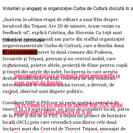
Voluntari și angajați ai organizației Curba de Cultură discută în s
„Suntem în ultima etapă de editare a unui film despre
locuitorii din Teișani. Are 20 de minute. Acum venim cu
feedback-ul”, explică Cristina, din Slovenia. Cu toții sunt
voluntari internaționali sau parte din stafful organizației
Citeste in continuare
neguvernamentale Curba de Cultură, care a deschis două
centre pentru tineret în două comune din Prahova,
Iti recomandam
Izvoarele și Teișani, precum și un centrul mobil, care
organizează, printre altele, proiecții de filme pentru copiii
și tinerii din satele din județ. Încăperea în care aceștia
EvenimenteGratuite.ro promovează online evenimentele cu
dezbat modificările la film, renovată de alți voluntari
acces gratuit din România
internaționali în toamna anului trecut, a devenit, de
curând, obiectul unei dispute politice.
Consilierii PMP și PSD vor să preia spațiul centrului de
Tot ce trebuie sa stii inainte de Summer Well 2026. Ghidul
tineret În 14 septembrie, un grup de consilieri locali, patru
complet pentru editia aniversara de 15 ani
de la PMP și doi de la PSD, a depus un proiect de hotărâre
locală (HCL) prin care revendică una dintre cele două
încăperi mari din Centrul de Tineret Teișani, amenajat de