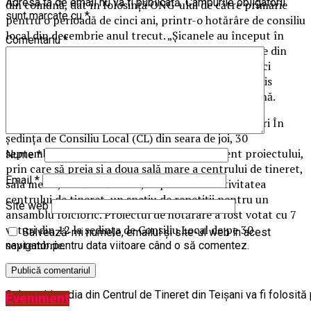
Adresa ta de email nu va fi publicată.
Câmpurile obligatorii
din comună, dat în folosință ONG-ului de către primărie
sunt marcate cu
*
pentru o perioadă de cinci ani, printr-o hotărâre de consiliu
local din decembrie anul trecut. „Șicanele au început în
Comentariu
*
timpul campaniei electorale (pentru alegerile locale din
septembrie 2020, n.r.). Faptul că noi aveam acces aici
gratuit a fost comunicat ca «Primăria a vândut gratis
căminul cultural la Curba de Cultură»”, spune Catană.
Consilierii au ridicat miza, solicitând ambele încăperi În
ședința de Consiliu Local (CL) din seara de joi, 30
septembrie, consilierii au adus un amendament proiectului,
Nume
*
prin care să preia și a doua sală mare a centrului de tineret,
Email
*
sala media, ca să facă acolo, în paralel cu activitatea
centrului de tineret, un spațiu de repetiții pentru un
Site web
ansamblu folcloric. Proiectul de hotărâre a fost votat cu 7
voturi din 12 la ședința de Consiliu Local de pe 30
Salvează-mi numele, emailul și site-ul web în acest
septembrie.
navigator pentru data viitoare când o să comentez.
Sala multimedia din Centrul de Tineret din Teișani va fi folosită p
Eveniment