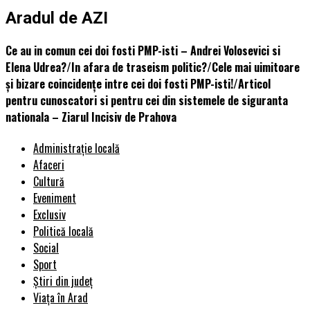
Aradul de AZI
Ce au in comun cei doi fosti PMP-isti – Andrei Volosevici si
Elena Udrea?/In afara de traseism politic?/Cele mai uimitoare
și bizare coincidențe intre cei doi fosti PMP-isti!/Articol
pentru cunoscatori si pentru cei din sistemele de siguranta
nationala – Ziarul Incisiv de Prahova
Administrație locală
Afaceri
Cultură
Eveniment
Exclusiv
Politică locală
Social
Sport
Știri din județ
Viața în Arad