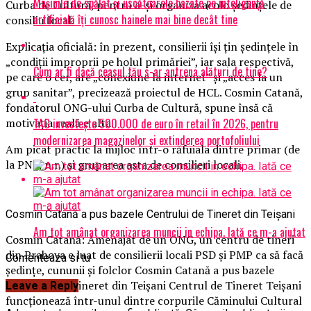
Mașinile de spălat și uscătoarele bazate pe inteligență
Curba de Cultură, pentru a-și organiza acolo ședințele de
artificială îți cunosc hainele mai bine decât tine
consiliu local.
Explicația oficială: în prezent, consilierii își țin ședințele în
„condiții improprii pe holul primăriei”, iar sala respectivă,
Cum ar fi dacă ceasul tău s-ar antrena alături de tine?
pe care o cer, are „conexiune la internet” și „acces la un
grup sanitar”, precizează proiectul de HCL. Cosmin Catană,
fondatorul ONG-ului Curba de Cultură, spune însă că
TAG investește 500.000 de euro în retail în 2026, pentru
motivația reală e alta.
modernizarea magazinelor și extinderea portofoliului
Am picat practic la mijloc într-o răfuiala dintre primar (de
la PNL, n.r.) și gruparea asta de consilieri locali.
Cosmin Catană a pus bazele Centrului de Tineret din Teișani
Am tot amânat organizarea muncii in echipa. Iată ce m-a ajutat
Cosmin Catană: Amenajat de un ONG, un centru de tineri
din Prahova e luat de consilierii locali PSD și PMP ca să facă
Comenteaza si tu
ședințe, cununii și folclor Cosmin Catană a pus bazele
Centrului de Tineret din Teișani Centrul de Tineret Teișani
Leave a Reply
funcționează într-unul dintre corpurile Căminului Cultural