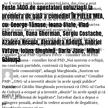
„Ar fi votat toată lumea proiectul ăsta, dar cine a avut
Peste 1400 de spectatori entuziaști la
puțină temere nu a votat. V-am zis, au fost niște presiuni,
tot felul de acțiuni de intimidare ale acestui ONG, nu are
premiera de gală a comediei ÎN PIELEA MEA,
sens să intru în detalii, că nu are rost”, explică pentru
cu: George Tănase, Ioana State, Vlad
Libertatea Cătălin Marghioala, consilier local din partea
PMP și unul dintre inițiatorii proiectului.
Gherman, Oana Gherman, Sergiu Costache,
Cine sunt inițiatorii proiectului de HCL? Diniță Ştefan –
Azaleea Necula, Alexandra Răduță, Gabriel
consilier local PMP Marghioala Cătălin – consilier local
Vatavu, Ioana Ginghină, Daria Jane, Mihai
PMP Hangiu Florentin – consilier local PMP Dafina Irinel –
consilier local PMP Oprescu Petre – consilier local PSD
Găinușă
Mareș Rocxana – consilier local PSD „Noi suntem o echipă,
nu contează partidele, contează că luptăm pentru
interesele comunității”, adaugă Marghioala. „Suntem un
grup unit, care ne consultăm și acționăm unitar.” Consilier
PMP: „ONG-ul a investit abuziv în acele spații publice”
Consilierul Cătălin Marghioala precizează că ONG-ul Curba
Publicat
de Cultură a ocupat și a investit „abuziv” în acele spații și că
acum 6 luni
este o „problemă de legalitate”. Întrebat dacă a depus o
plângere penală, având în vedere acuzele de ilegalitate,
pe
Marghioala spune că nu