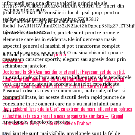
informatii este una dintre valorile principale ale
https://www.libertatea.ro/stiri/un-centru-de-tineri-din-
evenimentelor auto.
prahova-e-luat-de-consilierii-locali-psd-pmp-pentru-
sedine-are-internet-grup-sanitar-3768581?
De ce jantele atrag prima data atentia
fbclid=IwAR1HGVfhmDXI52kN2LietZhDgocp35RgZ7tET3hj
DjKWeSk2_Gp1322Sc
La orice eveniment auto, jantele sunt printre primele
elemente care ies in evidenta. Ele influenteaza masiv
aspectul general al masinii si pot transforma complet
perceptia asupra unui model. O masina obisnuita poate
Articole pe aceiasi tema:
prima
capata un caracter sportiv, elegant sau agresiv doar prin
Urmatorul
schimbarea jantelor.
Doctorand la SRI/Așa faci din prietenul lui Hayssam șef de partid,
In Arad, unde cultura auto este influentata si de tendintele
compromițând ideea de opoziție în România/Rețeta imposturii, cu
vest-europene, atentia acordata jantelor este ridicata.
personaje manipulabile de carton – Ziarul Incisiv de Prahova
Pasionatii discuta despre dimensiuni, materiale, offset si
compatibilitate, iar aceste discutii devin rapid puncte de
Nu ratati
conexiune intre oameni care nu s-au mai intalnit pana
Dupa celebrul “grup de la Cluj”, cu extrem de mari influente in politica
atunci.
si Justitie, iata ca a aparut o noua organizatie similara – „Grupul
Anvelopele, dincolo de estetica
informal de la Sălaj” – Ziarul Incisiv de Prahova
Desi jantele sunt mai vizibile, anvelopele sunt la fel de