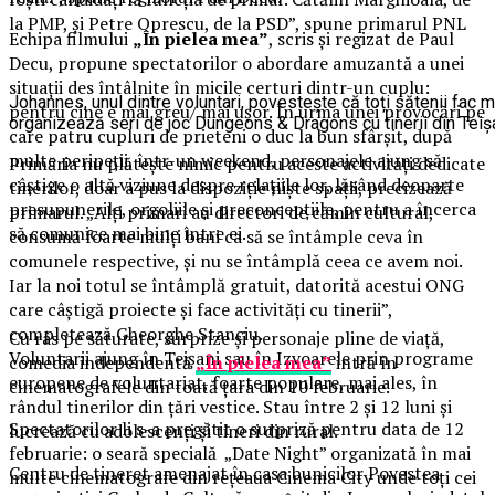
la PMP, și Petre Oprescu, de la PSD”, spune primarul PNL
Echipa filmului
„În pielea mea”
, scris și regizat de Paul
Decu, propune spectatorilor o abordare amuzantă a unei
situații des întâlnite în micile certuri dintr-un cuplu:
Johannes, unul dintre voluntari, povestește că toți sătenii fac 
pentru cine e mai greu/ mai ușor. În urma unei provocări pe
organizează seri de joc Dungeons & Dragons cu tinerii din Teiș
care patru cupluri de prieteni o duc la bun sfârșit, după
multe peripeții, într-un weekend, personajele ajung să
Primăria nu plătește nimic pentru aceste activități dedicate
câștige o altă viziune despre relațiile lor, lăsând deoparte
tinerilor, doar a pus la dispoziție niște spații, precizează
presupunerile, orgoliile și preconcepțiile, pentru a încerca
primarul. „Alți primari au directori de cămin cultural,
să comunice mai bine între ei.
consumă foarte mulți bani ca să se întâmple ceva în
comunele respective, și nu se întâmplă ceea ce avem noi.
Iar la noi totul se întâmplă gratuit, datorită acestui ONG
care câștigă proiecte și face activități cu tinerii”,
completează Gheorghe Stanciu.
Cu râs pe săturate, surprize și personaje pline de viață,
Voluntarii ajung în Teișani sau în Izvoarele prin programe
comedia independentă
„În pielea mea”
intră în
europene de voluntariat, foarte populare, mai ales, în
cinematografele din toată țara din 10 februarie.
rândul tinerilor din țări vestice. Stau între 2 și 12 luni și
Spectatorilor li s-a pregătit o surpriză pentru data de 12
lucrează cu adolescenți și tineri din rural.
februarie: o seară specială „Date Night” organizată în mai
Centru de tineret amenajat în casa bunicilor Povestea
multe cinematografe din rețeaua Cinema City unde toți cei