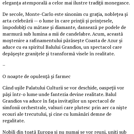
eleganța atemporală a celor mai ilustre tradiții monegasce.
De secole, Monte-Carlo este sinonim cu grația, noblețea și
arta celebrării — o lume în care prinții și prințesele,
împodobiți cu mătase și diamante, dansează pe podele de
marmură sub lumina a mii de candelabre. Acum, această
moștenire a rafinamentului părăsește Coasta de Azur și
aduce cu ea spiritul Balului Grandios, un spectacol care
depășește granițele și transformă visele în realitate.
–
O noapte de opulență și farmec
Când ușile Palatului Culturii se vor deschide, oaspeții vor
păși într-o lume unde fantezia devine realitate. Balul
Grandios va aduce în fața invitaților un spectacol de
simfonii orchestrale, valsuri care plutesc prin aer ca niște
ecouri ale trecutului, și cine cu lumânări demne de
regalitate.
Nobili din toată Europa și nu numai se vor reuni, uniți sub