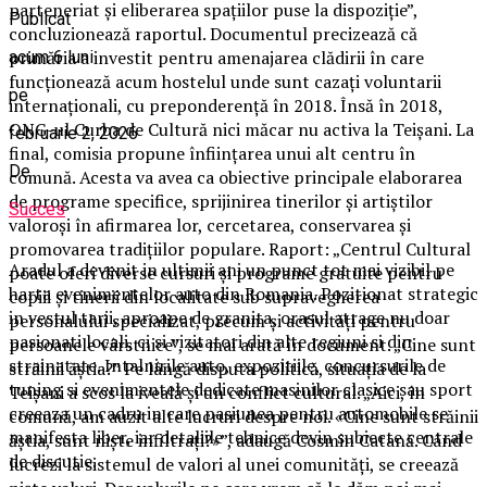
parteneriat și eliberarea spațiilor puse la dispoziție”,
Publicat
concluzionează raportul. Documentul precizează că
primăria a investit pentru amenajarea clădirii în care
acum 6 luni
funcționează acum hostelul unde sunt cazați voluntarii
pe
internaționali, cu preponderență în 2018. Însă în 2018,
ONG-ul Curba de Cultură nici măcar nu activa la Teișani. La
februarie 2, 2026
final, comisia propune înființarea unui alt centru în
De
comună. Acesta va avea ca obiective principale elaborarea
de programe specifice, sprijinirea tinerilor şi artiștilor
Succes
valoroși în afirmarea lor, cercetarea, conservarea și
promovarea tradițiilor populare. Raport: „Centrul Cultural
Aradul a devenit in ultimii ani un punct tot mai vizibil pe
poate oferi diverse cursuri şi programe gratuite pentru
harta evenimentelor auto din Romania. Pozitionat strategic
copiii și tinerii din localitate sub supravegherea
in vestul tarii, aproape de granita, orasul atrage nu doar
personalului specializat, precum şi activități pentru
pasionati locali, ci si vizitatori din alte regiuni si din
persoanele vârstnice”, se mai arată în document. „Cine sunt
strainatate. Intalnirile auto, expozitiile, concursurile de
străinii ăștia?” Pe lângă disputa politică, situația de la
tuning si evenimentele dedicate masinilor clasice sau sport
Teișani a scos la iveală și un conflict cultural. „Aici, în
creeaza un cadru in care pasiunea pentru automobile se
comună, am auzit alte lucruri despre noi. «Cine sunt străinii
manifesta liber, iar detaliile tehnice devin subiecte centrale
ăștia, sunt niște infiltrați?»”, adaugă Cosmin Catană. Când
de discutie.
lucrezi la sistemul de valori al unei comunități, se creează