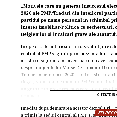
„Motivele care au generat insuccesul elec
2020 ale PMP/Tradari din interiorul partid
partidul pe nume personal in schimbul pri
interes imobiliar/Politica cu sechestrari, 
Belgienilor si incalcari grave ale statutulu
In episoadele anterioare am dezvaluit, in exclu
central al PMP si girati prin prezenta lui Trai
acesta cu siguranta nu avea habar nu avea cuno
despre mojiciile lui Moise Deju (baiatul bulib
Tomac, in octombrie 2020, cand acestia si-au ba
ilegal, votul dat de membri PMP cam in toate fi
un grup de interese restrans care si-au trecut p
de afaceri.
CITESTE IN
Imediat dupa demararea acestor dezvaluiri, Tr
ITI RE
a trimis la sediul central al PMP si si-a luat to