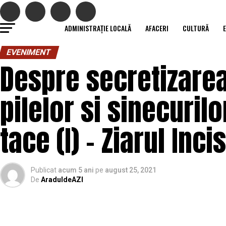
ADMINISTRAȚIE LOCALĂ
AFACERI
CULTURĂ
EVENIMENT
Despre secretizarea 
pilelor si sinecuril
tace (I) – Ziarul Inc
Publicat
acum 5 ani
pe
august 25, 2021
De
AraduldeAZI