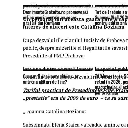
partid pentru ca numele acestuia sa nu mai fie
EvenimenteGratuite.ro promovează
Tot ce trebuie sa 
online evenimentele cu acces
Summer Well 2026
Un personaj din aceasta gasca care a capu
gratuit din România
pentru editia aniv
interes de afaceri este Cătălina Bozianu
Dupa dezvaluirile ziarului Incisiv de Prahova t
public, despre mizeriile si ilegalitatile savars
Presedinte al PMP Prahova.
Iata una dintre acuzatii lansate in spatiul publ
Cum ar fi dacă ceasul tău s-ar
TAG investește 50
confirma in totalitate dezvaluirile noastre, cu
antrena alături de tine?
retail în 2026, p
magazinelor și ex
Tariful practicat de Presedintele PMP Praho
portofoliului
„prestatie” era de 2000 de euro – ca sa sust
„Doamna Catalina Bozianu:
Subsemnata Elena Staicu va readuc aminte ca m