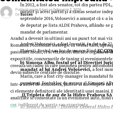
Night” organizată în mai multe cinematografe din 
În 2012, a fost ales senator, tot din partea PDL,
Publicat
acum 6 luni
pe
februarie 2, 2026
cumpără un bilet la comedia „În pielea mea” vor pr
părăsit şi acest partid şi a rămas senator indep
De
Succes
septembrie 2016, Volosevici a anunţat că s-a î
de deputat pe lista ALDE Prahova, aflându-se pe
Până pe 23 februarie, toți spectatorii din țară care ș
mandat de parlamentar.
mea” se pot înscrie în cursa pentru un iPhone 17 Pr
Aradul a devenit in ultimii ani un punct tot mai vi
biletului la cinema în
Andrei Volosevici, a fost învestit, in data de 2
formularul dedicat concursul
Romania. Pozitionat strategic in vestul tarii, aproa
sorți pe 24 februarie.
Ploiesti. Fostul sau loc de munca fiind
SC CONP
pasionati locali, ci si vizitatori din alte regiuni si d
expozitiile, concursurile de tuning si evenimentele
După proiecțiile speciale din Arad, Timișoara, Alba 
b) Simona Albu, fostul șef al Direcției Juri
creeaza un cadru in care pasiunea pentru automobile 
Mare, Oradea, cu săli pline, multe aplauze, râsete ș
mandat al lui Andrei Volosevici,
a fost num
devin subiecte centrale de discutie.
curioși și încântați de poveste și de prestațiile act
Marin, care a fost city-manager în mandatul fo
în mai multe orașe.
pensionat. Fostul loc de munca al Simonei Alb
Intr-o astfel de atmosfera, jantele si anvelopele n
ci elemente definitorii ale identitatii unei masini.
II.
Tripleta de aur de la Hidro Prahova SA
Pe
11 februarie
va avea loc proiecția specială
„În 
analizate si comentate la un eveniment auto, fiind
Park Constanța
,
de la 18:30
, unde
regizorul Pau
car
, indiferent de varsta sau experienta.
a) Semcu Adrian – Director General Hidro 
originari din Constanța și împrejurimi, vor prezenta