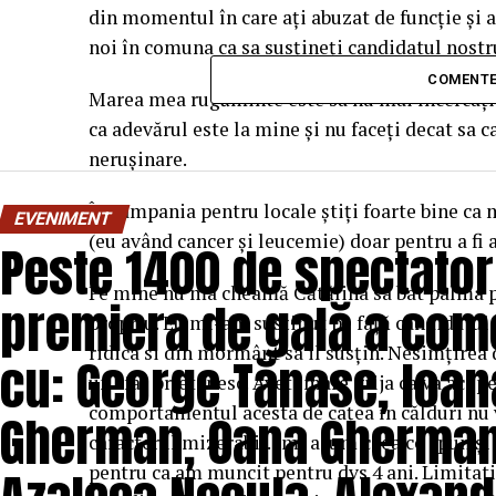
din momentul în care ați abuzat de funcție și aț
noi în comuna ca sa susțineți candidatul nostr
COMENTE
Marea mea rugăminte este sa nu mai încercați
ca adevărul este la mine și nu faceți decat sa ca
nerușinare.
În campania pentru locale știți foarte bine ca
EVENIMENT
(eu având cancer și leucemie) doar pentru a fi 
Peste 1400 de spectatori
Pe mine nu ma cheamă Cătălina sa bat palma pe
premiera de gală a come
propriu. Eu mi-am susținut pe față candidatul
ridica si din mormânt sa il susțin. Nesimțire
cu: George Tănase, Ioana
un sfat prietenesc. Aveti mare grija ca va acop
comportamentul acesta de cațea în călduri nu va
Gherman, Oana Gherman,
caracterul mizerabil. Imi asum ceea ce spun și 
pentru ca am muncit pentru dvs 4 ani. Limitati