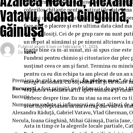
Azaleea Necula, Alexand
ca o discuție publica cu mine nu va avantajeaz
Vatavu, Ioana Ginghină,
colegilor chitanțe pentru cotizațiile date luna 
nimeni nu a primit chitanță. Ma opresc aici pe
Găinușă
face nici o placere și este ultima data când ma
carele folosiți. Cei de pe grup care nu sunt put
un nepot al nimănui și pe nimeni altcineva în a
Publicat
acum 6 luni
pe
februarie 11, 2026
foarte bine ca m-ai sunat, mi-ai spus cine este 
De
native
Fundeni pentru chimio și citostacice dar plec 
susținut ceea ce am și facut. Termina cu minciuni
pentru ca eu din echipa ta am plecat de un an s
Premiera de gală a comediei
„În pielea mea”
de l
merge niciodată. Cu toți banii tai și cu toate 
București
a fost primită pe 9 februarie de peste 140
vei putea vreodata sa iti speli onoarea și carac
bucurie.
vorbesc despre tine. Eu nu stau sa ma cert cu 
Numeroase vedete și influenceri au fost alături de 
avut înțelepciunea sa ma retrag dar vad ca stai
Alexandra Răduță, Gabriel Vatavu, Vlad Gherman, 
Necula, Ioana Ginghină, Mihai Găinușă, Daria Jane,
Asta in timp ce la alegerile locale partiale, C