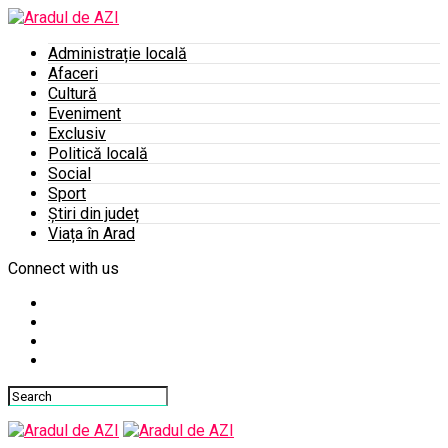
Administrație locală
Afaceri
Cultură
Eveniment
Exclusiv
Politică locală
Social
Sport
Știri din județ
Viața în Arad
Connect with us