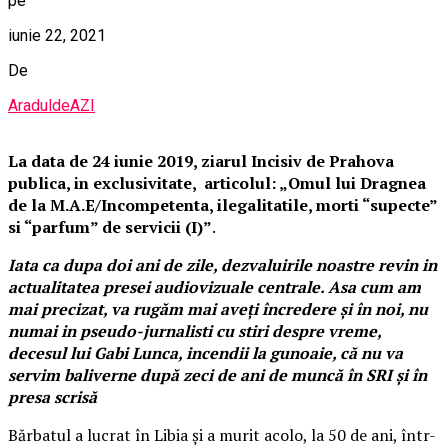
pe
iunie 22, 2021
De
AraduldeAZI
La data de 24 iunie 2019, ziarul Incisiv de Prahova
publica, in exclusivitate, articolul: „Omul lui Dragnea
de la M.A.E/Incompetenta, ilegalitatile, morti “supecte”
si “parfum” de servicii (I)”
.
Iata ca dupa doi ani de zile, dezvaluirile noastre revin in
actualitatea presei audiovizuale centrale. Asa cum am
mai precizat, va rugăm mai aveți încredere și în noi, nu
numai in pseudo-jurnalisti cu stiri despre vreme,
decesul lui Gabi Lunca, incendii la gunoaie, că nu va
servim baliverne după zeci de ani de muncă în SRI și în
presa scrisă
Bărbatul a lucrat în Libia și a murit acolo, la 50 de ani, într-