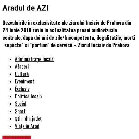
Aradul de AZI
Dezvaluirile in exclusivitate ale ziarului Incisiv de Prahova din
24 iunie 2019 revin in actualitatea presei audiovizuale
centrale, dupa doi ani de zile/Incompetenta, ilegalitatile, morti
“supecte” si “parfum” de servicii – Ziarul Incisiv de Prahova
Administrație locală
Afaceri
Cultură
Eveniment
Exclusiv
Politică locală
Social
Sport
Știri din județ
Viața în Arad