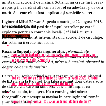
un straniu accident de mașină. Soția lui nu crede însă ce i s-
a spus și încearcă să afle cine a fost el cu adevărat și de ce a
murit. Se teme că au fost implicate și serviciile secrete.
Inginerul Mihai Răzvan Supeala a murit pe 22 august 2018,
în estul Libiei, la doi paşi de câmpul petrolier pe care îl
Citeste in continuare
exploata pentru o companie locală. Şefii lui i-au spus
Iti recomandam
familiei că ar fi murit într-un straniu accident de circulaţie,
dar soţia nu îi crede nici acum.
Roxana Supeala, soția inginerului:
„Nenumărate
EvenimenteGratuite.ro promovează online evenimentele cu
variante. De la răsturnare de maşină, conducere cu viteza
acces gratuit din România
excesivă, răsturnare de 5-6 ori, prins sub maşină, obstacol în
deşert, coloana de maşini”.
De trei ani, soţia victimei a căutat răspunsuri la Ministerul
Tot ce trebuie sa stii inainte de Summer Well 2026. Ghidul
de Externe şi la Parchet. Din Libia a primit doar câteva acte
complet pentru editia aniversara de 15 ani
de stare civilă care nu lămuresc ce s-a întâmplat cu
adevărat acolo, în deşert. Nu o conving nici măcar
fotografiile cu presupusa maşina în care inginerul român
Cum ar fi dacă ceasul tău s-ar antrena alături de tine?
şi-ar fi găsit sfârşitul.