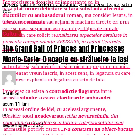
Fac precizarea deosebit de importanta ca, in
alegeri, pasiune si dorinta de a merge mai departe, pe patru
baza
platformei deficitare si fara substanta aferenta
roti.
discutiilor cu ambasadorul roman,
ma consider lezata, în
urma unor afirmaţii sau acţiuni si inactiuni directe ori prin
Citeste in continuare
care se nasc suspiciuni asupra integrităţii sale morale,
Cultură
context in care solicit re
analizarea aspectelor detaliate in
prezenta corespondenta-SESIZARE, în cadrul Centralei
The Grand Ball of Princes and Princesses
MAE.
Monte-Carlo: O noapte cu strălucire la Iași
Subsemnata
nu
am fost chemata/solicitata de nicio
autoritate si, sub nicio frma si in nicio imprejurare nu mi s-
a prezentat vreun inscris, in acest sens, in legatura cu care
sa primesc explicatii in legatura cu seta de fata.
Invederez ca exista o
contradictie flagranta
intre
Publicat
aceasta
situatie
si
cvasi-clarificarile ambasadei
acum 11 luni
In aceeasi ordine de idei, cu aceleasi argumente,
pe
consider
total neadevarata
(chiar
neverosimila,
din
punctul meu de vedere si al tuturor colegilorsotului meu,
septembrie 3, 2025
afirmatiile potrivit carora
„s-a constatat un obiect-bucata