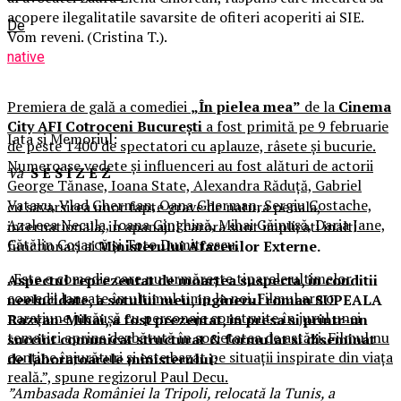
acopere ilegalitatile savarsite de ofiteri acoperiti ai SIE.
De
Vom reveni. (Cristina T.).
native
Premiera de gală a comediei
„În pielea mea”
de la
Cinema
City AFI Cotroceni București
a fost primită pe 9 februarie
Iata si Memoriul:
de peste 1400 de spectatori cu aplauze, râsete și bucurie.
Numeroase vedete și influenceri au fost alături de actorii
Va
S E S I Z E Z
George Tănase, Ioana State, Alexandra Răduță, Gabriel
Vatavu, Vlad Gherman, Oana Gherman, Sergiu Costache,
cu savarsirea unor fapte grave de natura penala,
Azaleea Necula, Ioana Ginghină, Mihai Găinușă, Daria Jane,
internationala, in apanajul carora sunt implicati inalti
Cătălin Coșarcă și Toto Dumitrescu.
functionari ai
Ministerului Afacerilor Externe.
„Este o comedie care nu urmărește tiparele ultimelor
Aspectul reprezentat de moartea suspecta, in conditii
comedii lansate în ultimul timp la noi. Filmul are o
neelucidate, a sotului meu, inginerul roman SUPEALA
narațiune jucăușă cu personaje construite în jurul unei
Razvan-Mihai, a fost prezentat, in presa si printr-un
tematici aprins dezbătută în societatea de astăzi. Filmul nu
succint comunicat structurat & formulat si diseminat
conține înjurături și este bazat pe situații inspirate din viața
de laboratoarele ministerului:
reală.”, spune regizorul Paul Decu.
”Ambasada României la Tripoli, relocată la Tunis, a