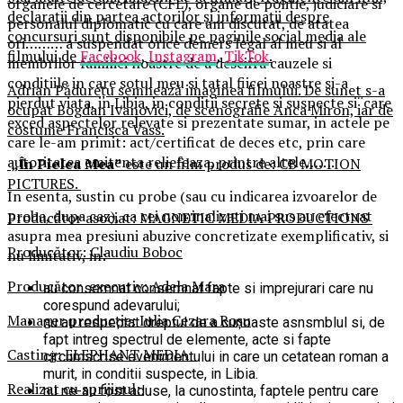
organele de cercetare (CFL), organe de politie, judiciare si
declarații din partea actorilor și informații despre
personalul diplomatic cu care am discutat, de atatea
concursuri sunt disponibile pe paginile social media ale
ori……… a suspendat orice demers legal al meu si al
filmului de
Facebook
,
Instagram
,
TikTok
.
membrilor familiei noastre de a descifra cauzele si
conditiile in care sotul meu si tatal fiicei noastre si-a
Adrian Pădurețu semnează imaginea filmului. De sunet s-a
pierdut viata, in Libia, in conditii secrete si suspecte si¨care
ocupat Bogdan Ivanovici, de scenografie Anca Miron, iar de
exced aspectelor relevate si prezentate sumar, in actele pe
costume Francisca Vass.
care le-am primit: act/certificat de deces etc, prin care
autoritatea emitenta reliefeaza, printre altele…….
„În Pielea Mea”
este un film produs de: CB MOTION
PICTURES.
In esenta, sustin cu probe (sau cu indicarea izvoarelor de
proba, dupa caz), ca cei nominalizati mai sus au efectuat
Producător asociat: MAGNETIC MEDIA PRODUCTIONS
asupra mea presiuni abuzive concretizate exemplificativ, si
Producător: Claudiu Boboc
nu limitativ, in:
Producător executiv: Adela Mara
au consemnat consemnat fapte si imprejurari care nu
corespund adevarului;
Manager producție: Iulia Cezara Roșu
nu au respectat dreptul de a cunoaste asnsmblul si, de
fapt intreg spectrul de elemente, acte si fapte
Casting: ELEPHANT MEDIA
circumscrise evenimentului in care un cetatean roman a
murit, in conditii suspecte, in Libia.
Realizat cu sprijinul:
nu ne-au fost aduse, la cunostinta, faptele pentru care