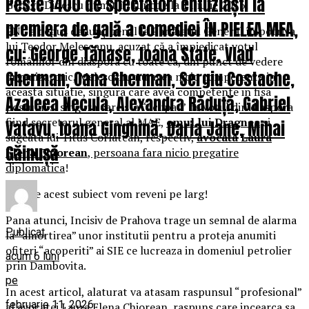
Peste 1400 de spectatori entuziaști la
George Dinescu numit în funcție la 11 iulie 2016.
premiera de gală a comediei ÎN PIELEA MEA,
PNL a depus denunţ penal la Parchetul General împotriva
lui Teodor Meleşcanu, acuzat că a împiedicat votul
cu: George Tănase, Ioana State, Vlad
românilor din diaspora cu toate ca, din punct de vedere
Gherman, Oana Gherman, Sergiu Costache,
organizatoric, Melescanu nu avea nicio competenta in
aceasta situatie, singura care avea competente in fisa
Azaleea Necula, Alexandra Răduță, Gabriel
postului si singura care s-a “ocupat” de votul din diaspora
fiind secretarul general al MAE,
omul lui Dragnea
si
Vatavu, Ioana Ginghină, Daria Jane, Mihai
sageata lui Titus Corlatean, respectiv,
avocata Laura
Găinușă
Elena Chiorean
, persoana fara nicio pregatire
diplomatica
!
Despre acest subiect vom reveni pe larg!
Pana atunci, Incisiv de Prahova trage un semnal de alarma
Publicat
la “amortirea” unor institutii pentru a proteja anumiti
ofiteri “acoperiti” ai SIE ce lucreaza in domeniul petrolier
acum 6 luni
prin Dambovita.
pe
In acest articol, alaturat va atasam raspunsul “profesional”
februarie 11, 2026
al avocatei Laura Elena Chiorean, raspuns care incearca sa