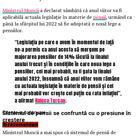
Ministrul Muncii
a declarat sâmbătă că anul viitor va fi
aplicabilă actuala legislaţie în materie de
pensii
, urmând ca
până la sfârşitul lui 2022 să fie adoptată o nouă lege a
pensiilor.
“Legislaţia pe care o avem în momentul de faţă
ne-a permis ca anul acesta să mergem pe
majorarea pensiilor de 14% făcută la finalul
anului trecut şi în condiţiile în care noua lege a
pensiilor, cel mai probabil, va fi gata la finalul
anului 2022, înseamnă că anul viitor vom rămâne
cu actuala legislaţie în materie de pensii şi cel
mai probabil vor creşte cel puţin cu rata inflaţiei”,
a afirmat
Raluca Turcan
.
Citeste in continuare
Sistemul de pensii se confruntă cu o presiune în
creștere
Iti recomandam
Ministrul Muncii a mai spus că sistemul de pensii de