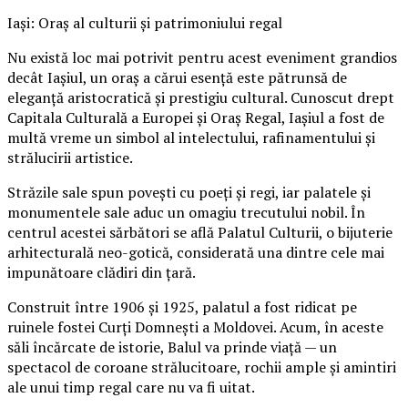
Iași: Oraș al culturii și patrimoniului regal
Nu există loc mai potrivit pentru acest eveniment grandios
decât Iașiul, un oraș a cărui esență este pătrunsă de
eleganță aristocratică și prestigiu cultural. Cunoscut drept
Capitala Culturală a Europei și Oraș Regal, Iașiul a fost de
multă vreme un simbol al intelectului, rafinamentului și
strălucirii artistice.
Străzile sale spun povești cu poeți și regi, iar palatele și
monumentele sale aduc un omagiu trecutului nobil. În
centrul acestei sărbători se află Palatul Culturii, o bijuterie
arhitecturală neo-gotică, considerată una dintre cele mai
impunătoare clădiri din țară.
Construit între 1906 și 1925, palatul a fost ridicat pe
ruinele fostei Curți Domnești a Moldovei. Acum, în aceste
săli încărcate de istorie, Balul va prinde viață — un
spectacol de coroane strălucitoare, rochii ample și amintiri
ale unui timp regal care nu va fi uitat.