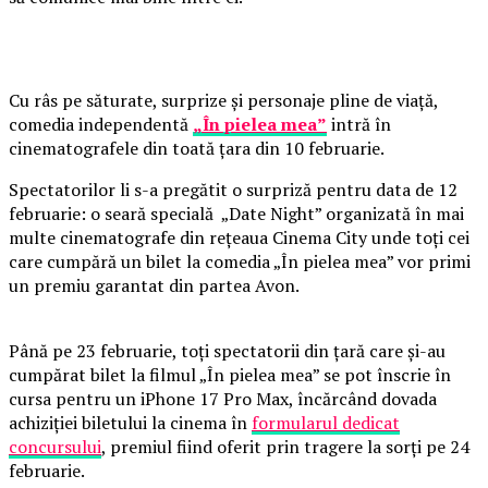
Cu râs pe săturate, surprize și personaje pline de viață,
comedia independentă
„În pielea mea”
intră în
cinematografele din toată țara din 10 februarie.
Spectatorilor li s-a pregătit o surpriză pentru data de 12
februarie: o seară specială „Date Night” organizată în mai
multe cinematografe din rețeaua Cinema City unde toți cei
care cumpără un bilet la comedia „În pielea mea” vor primi
un premiu garantat din partea Avon.
Până pe 23 februarie, toți spectatorii din țară care și-au
cumpărat bilet la filmul „În pielea mea” se pot înscrie în
cursa pentru un iPhone 17 Pro Max, încărcând dovada
achiziției biletului la cinema în
formularul dedicat
concursului
, premiul fiind oferit prin tragere la sorți pe 24
februarie.