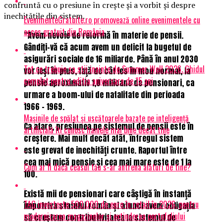
confruntă cu o presiune în crește și a vorbit și despre
inechitățile din sistem.
EvenimenteGratuite.ro promovează online evenimentele cu
acces gratuit din România
“Avem nevoie de reformă în materie de pensii.
Gândiţi-vă că acum avem un deficit la bugetul de
asigurări sociale de 16 miliarde. Până în anul 2030
Tot ce trebuie sa stii inainte de Summer Well 2026. Ghidul
vor ieşi în plus, faţă de cât ies în mod normal, la
complet pentru editia aniversara de 15 ani
pensie aproximativ 1,8 milioane de pensionari, ca
urmare a boom-ului de natalitate din perioada
1966 – 1969.
Mașinile de spălat și uscătoarele bazate pe inteligență
Ca atare, presiunea pe sistemul de pensii este în
artificială îți cunosc hainele mai bine decât tine
creştere. Mai mult decât atât, întregul sistem
este grevat de inechităţi crunte. Raportul între
cea mai mică pensie şi cea mai mare este de 1 la
Cum ar fi dacă ceasul tău s-ar antrena alături de tine?
100.
Există mii de pensionari care câştigă în instanţă
TAG investește 500.000 de euro în retail în 2026, pentru
împotriva statului român şi atunci avem obligaţia
modernizarea magazinelor și extinderea portofoliului
să creştem contributivitatea la sistemul de