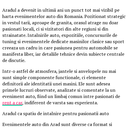
Aradul a devenit in ultimii ani un punct tot mai vizibil pe
harta evenimentelor auto din Romania. Pozitionat strategic
in vestul tarii, aproape de granita, orasul atrage nu doar
pasionati locali, ci si vizitatori din alte regiuni si din
strainatate. Intalnirile auto, expozitiile, concursurile de
tuning si evenimentele dedicate masinilor clasice sau sport
creeaza un cadru in care pasiunea pentru automobile se
manifesta liber, iar detaliile tehnice devin subiecte centrale
de discutie.
Intr-o astfel de atmosfera, jantele si anvelopele nu mai
sunt simple componente functionale, ci elemente
definitorii ale identitatii unei masini. Ele sunt adesea
primele lucruri observate, analizate si comentate la un
eveniment auto, fiind un limbaj comun intre pasionati de
rent a car
, indiferent de varsta sau experienta.
Aradul ca spatiu de intalnire pentru pasionatii auto
Evenimentele auto din Arad sunt diverse ca format si