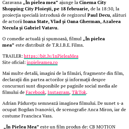
Caravana
„În pielea mea”
ajunge la
Cinema City
Shopping City Ploiești, pe 18 februarie,
de la 18:30, la
proiecția specială introdusă de regizorul
Paul Decu
, alături
de actorii
Ioana State, Vlad și Oana Gherman, Azaleea
Necula și Gabriel Vatavu.
O comedie actuală și spumoasă, filmul
„În pielea
mea”
este distribuit de T.R.I.B.E. Films.
TRAILER:
https://bit.ly/InPieleaMea
Site oficial:
inpieleamea.ro
Mai multe detalii, imagini de la filmări, fragmente din film,
declarații din partea actorilor și informații despre
concursuri sunt disponibile pe paginile social media ale
filmului de
Facebook
,
Instagram
,
TikTok
.
Adrian Pădurețu semnează imaginea filmului. De sunet s-a
ocupat Bogdan Ivanovici, de scenografie Anca Miron, iar de
costume Francisca Vass.
„În Pielea Mea”
este un film produs de: CB MOTION