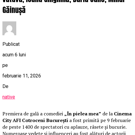
Găinușă
Publicat
acum 6 luni
pe
februarie 11, 2026
De
native
Premiera de gală a comediei
„În pielea mea”
de la
Cinema
City AFI Cotroceni București
a fost primită pe 9 februarie
de peste 1400 de spectatori cu aplauze, râsete și bucurie.
Numeroase vedete și influenceri au fost alături de actorii