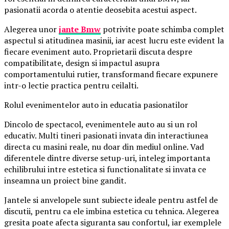
pasionatii acorda o atentie deosebita acestui aspect.
Alegerea unor
jante Bmw
potrivite poate schimba complet
aspectul si atitudinea masinii, iar acest lucru este evident la
fiecare eveniment auto. Proprietarii discuta despre
compatibilitate, design si impactul asupra
comportamentului rutier, transformand fiecare expunere
intr-o lectie practica pentru ceilalti.
Rolul evenimentelor auto in educatia pasionatilor
Dincolo de spectacol, evenimentele auto au si un rol
educativ. Multi tineri pasionati invata din interactiunea
directa cu masini reale, nu doar din mediul online. Vad
diferentele dintre diverse setup-uri, inteleg importanta
echilibrului intre estetica si functionalitate si invata ce
inseamna un proiect bine gandit.
Jantele si anvelopele sunt subiecte ideale pentru astfel de
discutii, pentru ca ele imbina estetica cu tehnica. Alegerea
gresita poate afecta siguranta sau confortul, iar exemplele