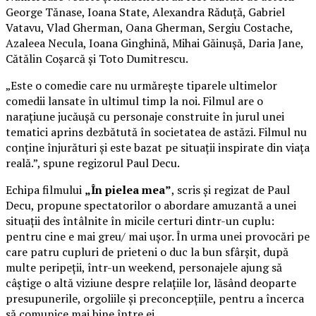
George Tănase, Ioana State, Alexandra Răduță, Gabriel
Vatavu, Vlad Gherman, Oana Gherman, Sergiu Costache,
Azaleea Necula, Ioana Ginghină, Mihai Găinușă, Daria Jane,
Cătălin Coșarcă și Toto Dumitrescu.
„Este o comedie care nu urmărește tiparele ultimelor
comedii lansate în ultimul timp la noi. Filmul are o
narațiune jucăușă cu personaje construite în jurul unei
tematici aprins dezbătută în societatea de astăzi. Filmul nu
conține înjurături și este bazat pe situații inspirate din viața
reală.”, spune regizorul Paul Decu.
Echipa filmului
„În pielea mea”
, scris și regizat de Paul
Decu, propune spectatorilor o abordare amuzantă a unei
situații des întâlnite în micile certuri dintr-un cuplu:
pentru cine e mai greu/ mai ușor. În urma unei provocări pe
care patru cupluri de prieteni o duc la bun sfârșit, după
multe peripeții, într-un weekend, personajele ajung să
câștige o altă viziune despre relațiile lor, lăsând deoparte
presupunerile, orgoliile și preconcepțiile, pentru a încerca
să comunice mai bine între ei.