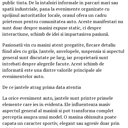
public tinta. De la intalniri informale in parcari mari sau
spatii industriale, pana la evenimente organizate cu
sprijinul autoritatilor locale, orasul ofera un cadru
prietenos pentru comunitatea auto. Aceste manifestari nu
sunt doar despre masini expuse static, ci despre
interactiune, schimb de idei si impartasirea pasiunii.
Pasionatii vin cu masini atent pregatite, fiecare detaliu
fiind ales cu grija. Jantele, anvelopele, suspensia si aspectul
general sunt discutate pe larg, iar proprietarii sunt
intrebati despre alegerile facute. Acest schimb de
informatii este una dintre valorile principale ale
evenimentelor auto.
De ce jantele atrag prima data atentia
La orice eveniment auto, jantele sunt printre primele
elemente care ies in evidenta. Ele influenteaza masiv
aspectul general al masinii si pot transforma complet
perceptia asupra unui model. O masina obisnuita poate
capata un caracter sportiv, elegant sau agresiv doar prin