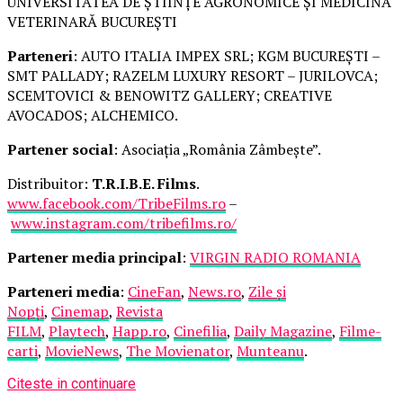
UNIVERSITATEA DE ȘTIINȚE AGRONOMICE ȘI MEDICINĂ
VETERINARĂ BUCUREȘTI
Parteneri
: AUTO ITALIA IMPEX SRL; KGM BUCUREȘTI –
SMT PALLADY; RAZELM LUXURY RESORT – JURILOVCA;
SCEMTOVICI & BENOWITZ GALLERY; CREATIVE
AVOCADOS; ALCHEMICO.
Partener social
: Asociația „România Zâmbește”.
Distribuitor:
T.R.I.B.E. Films
.
www.facebook.com/TribeFilms.ro
–
www.instagram.com/tribefilms.ro/
Partener media principal
:
VIRGIN RADIO ROMANIA
Parteneri media
:
CineFan
,
News.ro
,
Zile și
Nopți
,
Cinemap
,
Revista
FILM
,
Playtech
,
Happ.ro
,
Cinefilia
,
Daily Magazine
,
Filme-
carti
,
MovieNews
,
The Movienator
,
Munteanu
.
Citeste in continuare