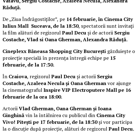
Vatavu, Sergiu Costache, Azaleea Necula, Alexandra
Răduță.
De „Ziua Îndrăgostiților”, pe
14 februarie, în Cinema City
Iulius Mall Suceava, de la 18:30
, spectatorii sunt invitați
la film alături de regizorul
Paul Decu
și de actorii
Sergiu
Costache, Vlad si Oana Gherman, Alexandra Răduță.
Cineplexx Băneasa Shopping City București
găzduiește o
proiecție specială în prezența întregii echipe pe
15
februarie, de la 17:30.
În
Craiova
, regizorul
Paul Decu
și actorii
Sergiu
Costache, Azaleea Necula și Oana Gherman
vor ajunge
la cinematograful
Inspire VIP Electroputere Mall pe 16
februarie de la ora 18:00
.
Actorii
Vlad Gherman, Oana Gherman și Ioana
Ginghină
vin la întâlnirea cu publicul din
Cinema City
Vivo! Pitești pe 17 februarie, de la 18:30
și vor participa
la o discuție după proiecție, alături de regizorul
Paul Decu.