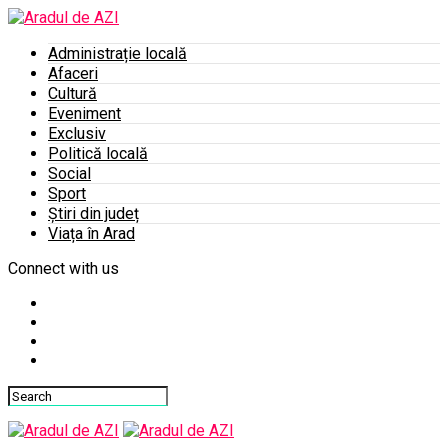
Administrație locală
Afaceri
Cultură
Eveniment
Exclusiv
Politică locală
Social
Sport
Știri din județ
Viața în Arad
Connect with us