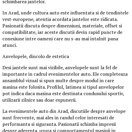
schimbarea jantelor.
In Arad, unde cultura auto este influentata si de tendintele
vest-europene, atentia acordata jantelor este ridicata.
Pasionatii discuta despre dimensiuni, materiale, offset si
compatibilitate, iar aceste discutii devin rapid puncte de
conexiune intre oameni care nu s-au mai intalnit pana
atunci.
Anvelopele, dincolo de estetica
Desi jantele sunt mai vizibile, anvelopele sunt la fel de
importante in cadrul evenimentelor auto. Ele completeaza
ansamblul vizual si spun multe despre modul in care
masina este folosita. Profilul, latimea si tipul anvelopelor
pot indica daca masina este destinata condusului sportiv,
utilizarii zilnice sau doar expunerii.
La evenimentele auto din Arad, discutiile despre anvelope
sunt frecvente, mai ales in randul celor interesati de
performanta si siguranta. Pasionatii schimba impresii
despre aderenta, uzura si comportamentul masinii in