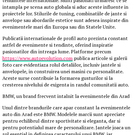
tendintele internationale. Multi pasionati urmaresc ce se
intampla pe scena auto globala si aduc aceste influente in
proiectele lor. Stilurile de tuning, combinatiile de jante si
anvelope sau abordarile estetice sunt adesea inspirate din
evenimentele mari din Europa sau din Statele Unite.
Publicatii internationale de profil auto prezinta constant
astfel de evenimente si tendinte, oferind inspiratie
pasionatilor din intreaga lume. Platforme precum
https://www.autoevolution.com
publica articole si galerii
foto care evidentiaza rolul detaliilor, inclusiv jantele si
anvelopele, in construirea unei masini cu personalitate.
Aceste surse contribuie la formarea gusturilor si la
cresterea nivelului de exigenta in randul comunitatii auto.
BMW, un brand frecvent intalnit la evenimentele din Arad
Unul dintre brandurile care apar constant la evenimentele
auto din Arad este BMW. Modelele marcii sunt apreciate
pentru echilibrul dintre sportivitate si eleganta, dar si
pentru potentialul mare de personalizare. Jantele joaca un
rol esential in definirea caracterului unui BMW, iar