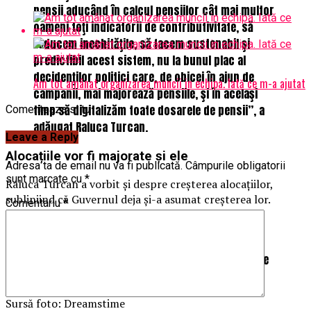
pensii aducând în calcul pensiilor cât mai multor
oameni toţi indicatorii de contributivitate, să
reducem inechităţile, să facem sustenabil şi
predictibil acest sistem, nu la bunul plac al
decidenţilor politici care, de obicei în ajun de
Am tot amânat organizarea muncii in echipa. Iată ce m-a ajutat
campanii, mai majorează pensiile, şi în acelaşi
timp să digitalizăm toate dosarele de pensii”, a
Comenteaza si tu
adăugat Raluca Turcan.
Leave a Reply
Alocațiile vor fi majorate și ele
Adresa ta de email nu va fi publicată.
Câmpurile obligatorii
sunt marcate cu
*
Raluca Turcan a vorbit și despre creșterea alocațiilor,
subliniind că Guvernul deja și-a asumat creșterea lor.
Comentariu
*
“De altfel, vă amintiţi că la începutul anului am
fost printre primii care au anunţat că acest
calendar se respectă şi am majorat alocaţiile de
la 1 ianuarie”, a spus Turcan.
Sursă foto: Dreamstime