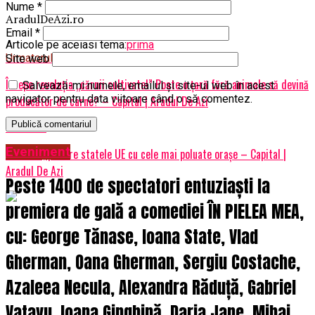
Nume
*
AradulDeAzi.ro
Email
*
Articole pe aceiasi tema:
prima
Urmatorul
Site web
Începe revoluția „cărnii cultivate!” Poate o țară fără animale să devină
Salvează-mi numele, emailul și site-ul web în acest
navigator pentru data viitoare când o să comentez.
producător de carne? – Capital | Aradul De Azi
Nu ratati
Eveniment
România, printre statele UE cu cele mai poluate orașe – Capital |
Aradul De Azi
Peste 1400 de spectatori entuziaști la
premiera de gală a comediei ÎN PIELEA MEA,
cu: George Tănase, Ioana State, Vlad
Gherman, Oana Gherman, Sergiu Costache,
Azaleea Necula, Alexandra Răduță, Gabriel
Vatavu, Ioana Ginghină, Daria Jane, Mihai