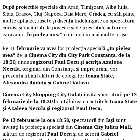
După proiecțiile speciale din Arad, Timișoara, Alba Iulia,
Sibiu, Brașov, Cluj-Napoca, Baia Mare, Oradea, cu săli pline,
multe aplauze, râsete și discuții îndelungate cu spectatorii
curioși și încântați de poveste și de prestațiile actorilor,
caravana
„În pielea mea”
continuă în mai multe orașe.
Pe
11 februarie
va avea loc proiecția specială
„În pielea
mea”
de la
Cinema City din City Park Constanța
,
de la
18:30
, unde
regizorul Paul Decu și actrița Azaleea
Necula
, originari din Constanța și împrejurimi, vor
prezenta filmul alături de colegii lor
Ioana State,
Alexandra Răduță și Gabriel Vatavu.
Cinema City Shopping City Galați
invită spectatorii
pe 12
februarie de la 18:30
la întâlnirea cu actrițele
Ioana State
și Azaleea Necula și regizorul Paul Decu.
Pe 13 februarie la ora 18:30
, spectatorii din
Iași
sunt
invitați la proiecția specială din
Cinema City Iulius Mall
,
alături de regizorul
Paul Decu
și de actorii
Gabriel