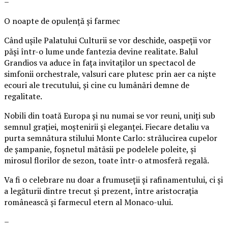
–
O noapte de opulență și farmec
Când ușile Palatului Culturii se vor deschide, oaspeții vor
păși într-o lume unde fantezia devine realitate. Balul
Grandios va aduce în fața invitaților un spectacol de
simfonii orchestrale, valsuri care plutesc prin aer ca niște
ecouri ale trecutului, și cine cu lumânări demne de
regalitate.
Nobili din toată Europa și nu numai se vor reuni, uniți sub
semnul grației, moștenirii și eleganței. Fiecare detaliu va
purta semnătura stilului Monte Carlo: strălucirea cupelor
de șampanie, foșnetul mătăsii pe podelele poleite, și
mirosul florilor de sezon, toate într-o atmosferă regală.
Va fi o celebrare nu doar a frumuseții și rafinamentului, ci și
a legăturii dintre trecut și prezent, între aristocrația
românească și farmecul etern al Monaco-ului.
–