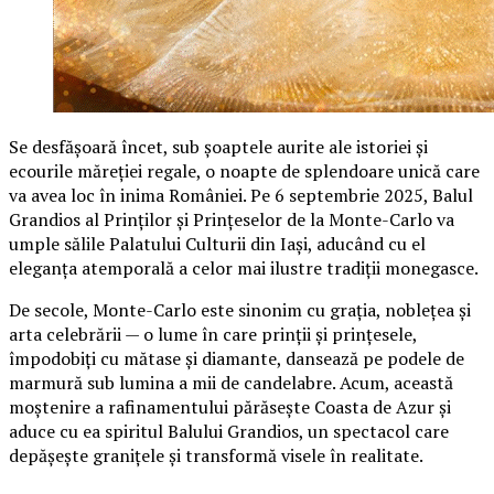
Se desfășoară încet, sub șoaptele aurite ale istoriei și
ecourile măreției regale, o noapte de splendoare unică care
va avea loc în inima României. Pe 6 septembrie 2025, Balul
Grandios al Prinților și Prințeselor de la Monte-Carlo va
umple sălile Palatului Culturii din Iași, aducând cu el
eleganța atemporală a celor mai ilustre tradiții monegasce.
De secole, Monte-Carlo este sinonim cu grația, noblețea și
arta celebrării — o lume în care prinții și prințesele,
împodobiți cu mătase și diamante, dansează pe podele de
marmură sub lumina a mii de candelabre. Acum, această
moștenire a rafinamentului părăsește Coasta de Azur și
aduce cu ea spiritul Balului Grandios, un spectacol care
depășește granițele și transformă visele în realitate.