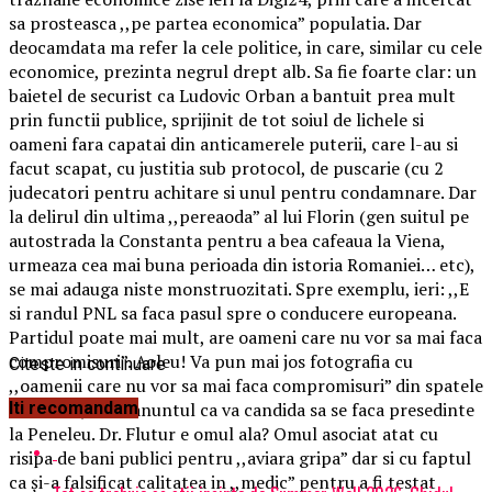
sa prosteasca ,,pe partea economica” populatia. Dar
deocamdata ma refer la cele politice, in care, similar cu cele
economice, prezinta negrul drept alb. Sa fie foarte clar: un
baietel de securist ca Ludovic Orban a bantuit prea mult
prin functii publice, sprijinit de tot soiul de lichele si
oameni fara capatai din anticamerele puterii, care l-au si
facut scapat, cu justitia sub protocol, de puscarie (cu 2
judecatori pentru achitare si unul pentru condamnare. Dar
la delirul din ultima ,,pereaoda” al lui Florin (gen suitul pe
autostrada la Constanta pentru a bea cafeaua la Viena,
urmeaza cea mai buna perioada din istoria Romaniei… etc),
se mai adauga niste monstruozitati. Spre exemplu, ieri: ,,E
si randul PNL sa faca pasul spre o conducere europeana.
Partidul poate mai mult, are oameni care nu vor sa mai faca
compromisuri”. Aoleu! Va pun mai jos fotografia cu
Citeste in continuare
,,oamenii care nu vor sa mai faca compromisuri” din spatele
lui Florin, de la anuntul ca va candida sa se faca presedinte
Iti recomandam
la Peneleu. Dr. Flutur e omul ala? Omul asociat atat cu
risipa de bani publici pentru ,,aviara gripa” dar si cu faptul
ca și-a falsificat calitatea in ,,medic” pentru a fi testat