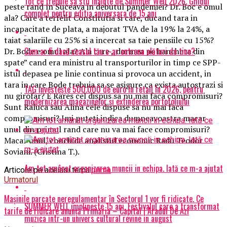
Tot ce trebuie sa stii inainte de Summer Well 2026. Ghidul
peste rand în Suceava in debutul pandemiei? Dr. Boc e omul
complet pentru editia aniversara de 15 ani
ala? Care a terfelit Constitutia si care, ducand tara in
incapacitate de plata, a majorat TVA de la 19% la 24%, a
taiat salariile cu 25% si a incercat sa taie pensiile cu 15%?
Cum ar fi dacă ceasul tău s-ar antrena alături de tine?
Dr. Bode e omul ala? Ala care ,,dormea pe bancheta din
spate” cand era ministru al transporturilor in timp ce SPP-
istul depasea pe linie continua si provoca un accident, in
tara in care Bode trebuia sa se asigure ca exista autostrazi si
TAG investește 500.000 de euro în retail în 2026, pentru
nu girofar? E Rares cel dispus sa nu mai faca compromisuri?
modernizarea magazinelor și extinderea portofoliului
Sunt Raluca sau Alina cele dispuse sa nu mai faca
compromisuri? Imi puteti indica dumneavoastra macar
unul din primul rand care nu va mai face compromisuri?
Macar unul, conchide analistul economic Radu Teodor
Soviani. (Cristina T.).
Am tot amânat organizarea muncii in echipa. Iată ce m-a ajutat
Articole pe aceiasi tema:
prima
Urmatorul
Mașinile parcate neregulamentar în Sectorul 1 vor fi ridicate. Ce
SUMMER WELL implineste 15 ani. Festivalul care a transformat
tarife de ridicare anunță Primăria – Capital | Aradul De Azi
muzica intr-un univers cultural revine in august