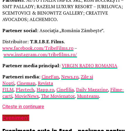
SMT PALLADY; RAZELM LUXURY RESORT – JURILOVCA;
SCEMTOVICI & BENOWITZ GALLERY; CREATIVE
AVOCADOS; ALCHEMICO.
Partener social
: Asociația „România Zâmbește”.
Distribuitor:
T.R.I.B.E. Films
.
www.facebook.com/TribeFilms.ro
–
www.instagram.com/tribefilms.ro/
Partener media principal
:
VIRGIN RADIO ROMANIA
Parteneri media
:
CineFan
,
News.ro
,
Zile și
Nopți
,
Cinemap
,
Revista
FILM
,
Playtech
,
Happ.ro
,
Cinefilia
,
Daily Magazine
,
Filme-
carti
,
MovieNews
,
The Movienator
,
Munteanu
.
Citeste in continuare
Eveniment