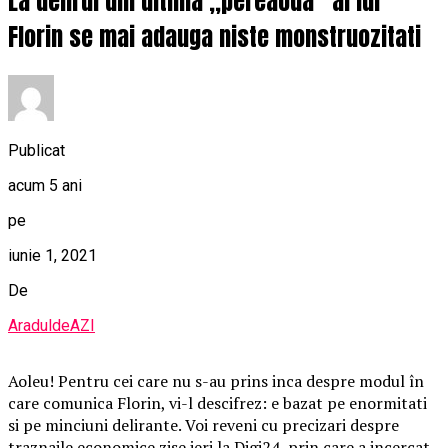
La delirul din ultima ,,pereaoda” al lui
Florin se mai adauga niste monstruozitati
Publicat
acum 5 ani
pe
iunie 1, 2021
De
AraduldeAZI
Aoleu! Pentru cei care nu s-au prins inca despre modul în
care comunica Florin, vi-l descifrez: e bazat pe enormitati
si pe minciuni delirante. Voi reveni cu precizari despre
traznaile economice zise ieri la Digi24, prin care a incercat