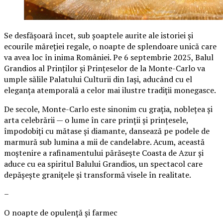
Se desfășoară încet, sub șoaptele aurite ale istoriei și
ecourile măreției regale, o noapte de splendoare unică care
va avea loc în inima României. Pe 6 septembrie 2025, Balul
Grandios al Prinților și Prințeselor de la Monte-Carlo va
umple sălile Palatului Culturii din Iași, aducând cu el
eleganța atemporală a celor mai ilustre tradiții monegasce.
De secole, Monte-Carlo este sinonim cu grația, noblețea și
arta celebrării — o lume în care prinții și prințesele,
împodobiți cu mătase și diamante, dansează pe podele de
marmură sub lumina a mii de candelabre. Acum, această
moștenire a rafinamentului părăsește Coasta de Azur și
aduce cu ea spiritul Balului Grandios, un spectacol care
depășește granițele și transformă visele în realitate.
–
O noapte de opulență și farmec