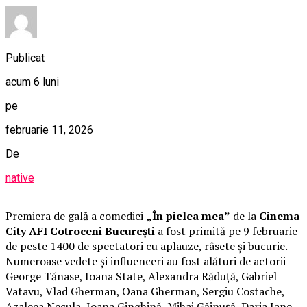
Publicat
acum 6 luni
pe
februarie 11, 2026
De
native
Premiera de gală a comediei
„În pielea mea”
de la
Cinema
City AFI Cotroceni București
a fost primită pe 9 februarie
de peste 1400 de spectatori cu aplauze, râsete și bucurie.
Numeroase vedete și influenceri au fost alături de actorii
George Tănase, Ioana State, Alexandra Răduță, Gabriel
Vatavu, Vlad Gherman, Oana Gherman, Sergiu Costache,
Azaleea Necula, Ioana Ginghină, Mihai Găinușă, Daria Jane,