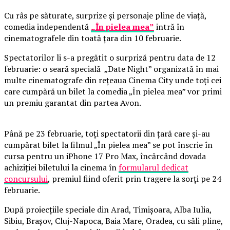
Cu râs pe săturate, surprize și personaje pline de viață,
comedia independentă
„În pielea mea”
intră în
cinematografele din toată țara din 10 februarie.
Spectatorilor li s-a pregătit o surpriză pentru data de 12
februarie: o seară specială „Date Night” organizată în mai
multe cinematografe din rețeaua Cinema City unde toți cei
care cumpără un bilet la comedia „În pielea mea” vor primi
un premiu garantat din partea Avon.
Până pe 23 februarie, toți spectatorii din țară care și-au
cumpărat bilet la filmul „În pielea mea” se pot înscrie în
cursa pentru un iPhone 17 Pro Max, încărcând dovada
achiziției biletului la cinema în
formularul dedicat
concursului
, premiul fiind oferit prin tragere la sorți pe 24
februarie.
După proiecțiile speciale din Arad, Timișoara, Alba Iulia,
Sibiu, Brașov, Cluj-Napoca, Baia Mare, Oradea, cu săli pline,