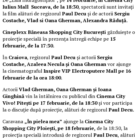
Iulius Mall Suceava, de la 18:30
, spectatorii sunt invitați
la film alături de regizorul
Paul Decu
și de actorii
Sergiu
Costache, Vlad si Oana Gherman, Alexandra Răduță.
Cineplexx Băneasa Shopping City București
găzduiește o
proiecție specială în prezența întregii echipe pe
15
februarie, de la 17:30.
În
Craiova
, regizorul
Paul Decu
și actorii
Sergiu
Costache, Azaleea Necula și Oana Gherman
vor ajunge
la cinematograful
Inspire VIP Electroputere Mall pe 16
februarie de la ora 18:00
.
Actorii
Vlad Gherman, Oana Gherman și Ioana
Ginghină
vin la întâlnirea cu publicul din
Cinema City
Vivo! Pitești pe 17 februarie, de la 18:30
și vor participa
la o discuție după proiecție, alături de regizorul
Paul Decu.
Caravana
„În pielea mea”
ajunge la
Cinema City
Shopping City Ploiești, pe 18 februarie,
de la 18:30, la
proiecția specială introdusă de regizorul
Paul Decu
, alături