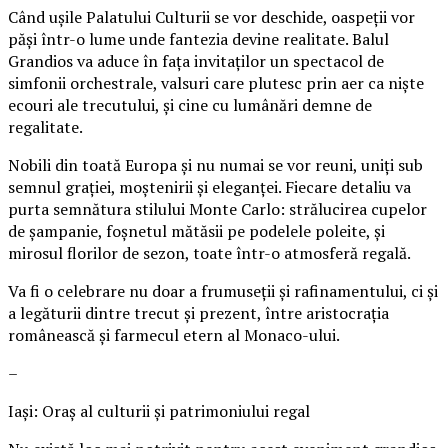
Când ușile Palatului Culturii se vor deschide, oaspeții vor
păși într-o lume unde fantezia devine realitate. Balul
Grandios va aduce în fața invitaților un spectacol de
simfonii orchestrale, valsuri care plutesc prin aer ca niște
ecouri ale trecutului, și cine cu lumânări demne de
regalitate.
Nobili din toată Europa și nu numai se vor reuni, uniți sub
semnul grației, moștenirii și eleganței. Fiecare detaliu va
purta semnătura stilului Monte Carlo: strălucirea cupelor
de șampanie, foșnetul mătăsii pe podelele poleite, și
mirosul florilor de sezon, toate într-o atmosferă regală.
Va fi o celebrare nu doar a frumuseții și rafinamentului, ci și
a legăturii dintre trecut și prezent, între aristocrația
românească și farmecul etern al Monaco-ului.
–
Iași: Oraș al culturii și patrimoniului regal