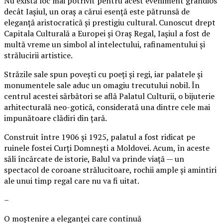
Nu există loc mai potrivit pentru acest eveniment grandios
decât Iașiul, un oraș a cărui esență este pătrunsă de
eleganță aristocratică și prestigiu cultural. Cunoscut drept
Capitala Culturală a Europei și Oraș Regal, Iașiul a fost de
multă vreme un simbol al intelectului, rafinamentului și
strălucirii artistice.
Străzile sale spun povești cu poeți și regi, iar palatele și
monumentele sale aduc un omagiu trecutului nobil. În
centrul acestei sărbători se află Palatul Culturii, o bijuterie
arhitecturală neo-gotică, considerată una dintre cele mai
impunătoare clădiri din țară.
Construit între 1906 și 1925, palatul a fost ridicat pe
ruinele fostei Curți Domnești a Moldovei. Acum, în aceste
săli încărcate de istorie, Balul va prinde viață — un
spectacol de coroane strălucitoare, rochii ample și amintiri
ale unui timp regal care nu va fi uitat.
–
O moștenire a eleganței care continuă