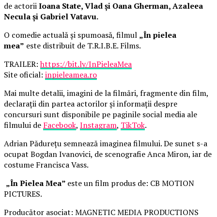
de actorii
Ioana State, Vlad și Oana Gherman, Azaleea
Necula și Gabriel Vatavu.
O comedie actuală și spumoasă, filmul
„În pielea
mea”
este distribuit de T.R.I.B.E. Films.
TRAILER:
https://bit.ly/InPieleaMea
Site oficial:
inpieleamea.ro
Mai multe detalii, imagini de la filmări, fragmente din film,
declarații din partea actorilor și informații despre
concursuri sunt disponibile pe paginile social media ale
filmului de
Facebook
,
Instagram
,
TikTok
.
Adrian Pădurețu semnează imaginea filmului. De sunet s-a
ocupat Bogdan Ivanovici, de scenografie Anca Miron, iar de
costume Francisca Vass.
„În Pielea Mea”
este un film produs de: CB MOTION
PICTURES.
Producător asociat: MAGNETIC MEDIA PRODUCTIONS