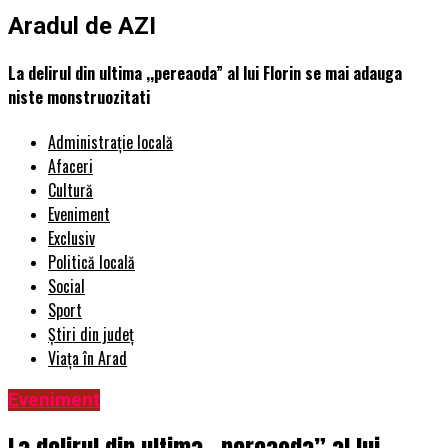
Aradul de AZI
La delirul din ultima ,,pereaoda” al lui Florin se mai adauga
niste monstruozitati
Administrație locală
Afaceri
Cultură
Eveniment
Exclusiv
Politică locală
Social
Sport
Știri din județ
Viața în Arad
Eveniment