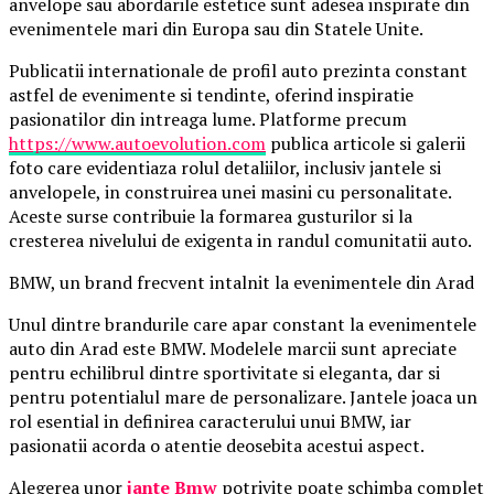
anvelope sau abordarile estetice sunt adesea inspirate din
evenimentele mari din Europa sau din Statele Unite.
Publicatii internationale de profil auto prezinta constant
astfel de evenimente si tendinte, oferind inspiratie
pasionatilor din intreaga lume. Platforme precum
https://www.autoevolution.com
publica articole si galerii
foto care evidentiaza rolul detaliilor, inclusiv jantele si
anvelopele, in construirea unei masini cu personalitate.
Aceste surse contribuie la formarea gusturilor si la
cresterea nivelului de exigenta in randul comunitatii auto.
BMW, un brand frecvent intalnit la evenimentele din Arad
Unul dintre brandurile care apar constant la evenimentele
auto din Arad este BMW. Modelele marcii sunt apreciate
pentru echilibrul dintre sportivitate si eleganta, dar si
pentru potentialul mare de personalizare. Jantele joaca un
rol esential in definirea caracterului unui BMW, iar
pasionatii acorda o atentie deosebita acestui aspect.
Alegerea unor
jante Bmw
potrivite poate schimba complet