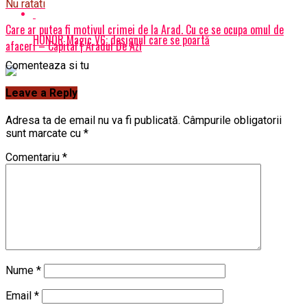
Nu ratati
Care ar putea fi motivul crimei de la Arad. Cu ce se ocupa omul de
HONOR Magic V6: designul care se poartă
afaceri – Capital | Aradul De Azi
Comenteaza si tu
Leave a Reply
Adresa ta de email nu va fi publicată.
Câmpurile obligatorii
sunt marcate cu
*
Comentariu
*
Nume
*
Email
*