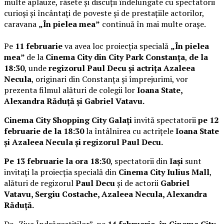
multe aplauze, râsete și discuții îndelungate cu spectatorii
curioși și încântați de poveste și de prestațiile actorilor,
caravana
„În pielea mea”
continuă în mai multe orașe.
Pe
11 februarie
va avea loc proiecția specială
„În pielea
mea”
de la
Cinema City din City Park Constanța
,
de la
18:30
, unde
regizorul Paul Decu și actrița Azaleea
Necula
, originari din Constanța și împrejurimi, vor
prezenta filmul alături de colegii lor
Ioana State,
Alexandra Răduță și Gabriel Vatavu.
Cinema City Shopping City Galați
invită spectatorii
pe 12
februarie de la 18:30
la întâlnirea cu actrițele
Ioana State
și Azaleea Necula și regizorul Paul Decu.
Pe 13 februarie la ora 18:30
, spectatorii din
Iași
sunt
invitați la proiecția specială din
Cinema City Iulius Mall
,
alături de regizorul
Paul Decu
și de actorii
Gabriel
Vatavu, Sergiu Costache, Azaleea Necula, Alexandra
Răduță.
De „Ziua Îndrăgostiților”, pe
14 februarie, în Cinema City