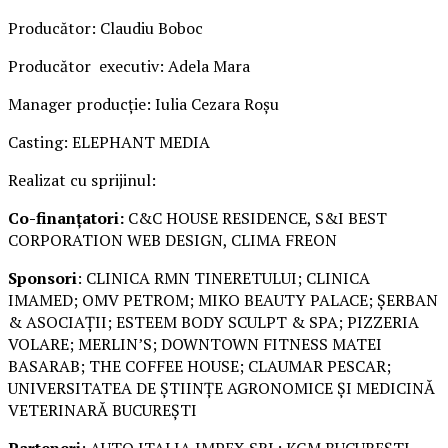
Producător: Claudiu Boboc
Producător executiv: Adela Mara
Manager producție: Iulia Cezara Roșu
Casting: ELEPHANT MEDIA
Realizat cu sprijinul:
Co-finanțatori:
C&C HOUSE RESIDENCE, S&I BEST
CORPORATION WEB DESIGN, CLIMA FREON
Sponsori
: CLINICA RMN TINERETULUI; CLINICA
IMAMED; OMV PETROM; MIKO BEAUTY PALACE; ȘERBAN
& ASOCIAȚII; ESTEEM BODY SCULPT & SPA; PIZZERIA
VOLARE; MERLIN’S; DOWNTOWN FITNESS MATEI
BASARAB; THE COFFEE HOUSE; CLAUMAR PESCAR;
UNIVERSITATEA DE ȘTIINȚE AGRONOMICE ȘI MEDICINĂ
VETERINARĂ BUCUREȘTI
Parteneri
: AUTO ITALIA IMPEX SRL; KGM BUCUREȘTI –