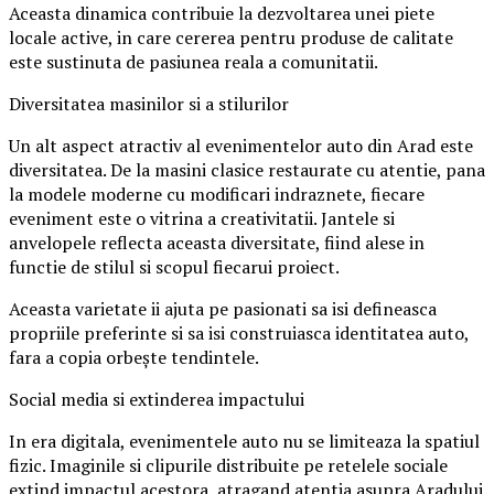
Aceasta dinamica contribuie la dezvoltarea unei piete
locale active, in care cererea pentru produse de calitate
este sustinuta de pasiunea reala a comunitatii.
Diversitatea masinilor si a stilurilor
Un alt aspect atractiv al evenimentelor auto din Arad este
diversitatea. De la masini clasice restaurate cu atentie, pana
la modele moderne cu modificari indraznete, fiecare
eveniment este o vitrina a creativitatii. Jantele si
anvelopele reflecta aceasta diversitate, fiind alese in
functie de stilul si scopul fiecarui proiect.
Aceasta varietate ii ajuta pe pasionati sa isi defineasca
propriile preferinte si sa isi construiasca identitatea auto,
fara a copia orbește tendintele.
Social media si extinderea impactului
In era digitala, evenimentele auto nu se limiteaza la spatiul
fizic. Imaginile si clipurile distribuite pe retelele sociale
extind impactul acestora, atragand atentia asupra Aradului