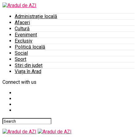
Administrație locală
Afaceri
Cultură
Eveniment
Exclusiv
Politică locală
Social
Sport
Știri din județ
Viața în Arad
Connect with us