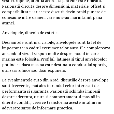
vest-europene, atentia acordata jantelor este ridicata.
Pasionatii discuta despre dimensiuni, materiale, offset si
compatibilitate, iar aceste discutii devin rapid puncte de
conexiune intre oameni care nu s-au mai intalnit pana
atunci.
Anvelopele, dincolo de estetica
Desi jantele sunt mai vizibile, anvelopele sunt la fel de
importante in cadrul evenimentelor auto. Ele completeaza
ansamblul vizual si spun multe despre modul in care
masina este folosita. Profilul, latimea si tipul anvelopelor
pot indica daca masina este destinata condusului sportiv,
utilizarii zilnice sau doar expunerii.
La evenimentele auto din Arad, discutiile despre anvelope
sunt frecvente, mai ales in randul celor interesati de
performanta si siguranta. Pasionatii schimba impresii
despre aderenta, uzura si comportamentul masinii in
diferite conditii, ceea ce transforma aceste intalniri in
adevarate surse de informare practica.