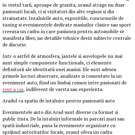
in vestul tarii, aproape de granita, orasul atrage nu doar
pasionati locali, ci si vizitatori din alte regiuni si din
strainatate. Intalnirile auto, expozitiile, concursurile de
tuning si evenimentele dedicate masinilor clasice sau sport
creeaza un cadru in care pasiunea pentru automobile se
manifesta liber, iar detaliile tehnice devin subiecte centrale
de discutie.
Intr-o astfel de atmosfera, jantele si anvelopele nu mai
sunt simple componente functionale, ci elemente
definitorii ale identitatii unei masini. Ele sunt adesea
primele lucruri observate, analizate si comentate la un
eveniment auto, fiind un limbaj comun intre pasionati de
rent a car
, indiferent de varsta sau experienta.
Aradul ca spatiu de intalnire pentru pasionatii auto
Evenimentele auto din Arad sunt diverse ca format si
public tinta. De la intalniri informale in parcari mari sau
spatii industriale, pana la evenimente organizate cu
sprijinul autoritatilor locale, orasul ofera un cadru