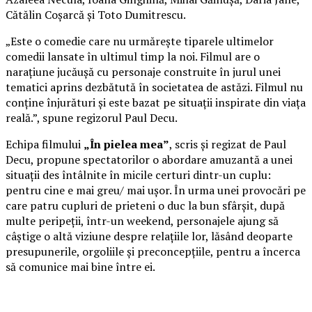
Cătălin Coșarcă și Toto Dumitrescu.
„Este o comedie care nu urmărește tiparele ultimelor
comedii lansate în ultimul timp la noi. Filmul are o
narațiune jucăușă cu personaje construite în jurul unei
tematici aprins dezbătută în societatea de astăzi. Filmul nu
conține înjurături și este bazat pe situații inspirate din viața
reală.”, spune regizorul Paul Decu.
Echipa filmului
„În pielea mea”
, scris și regizat de Paul
Decu, propune spectatorilor o abordare amuzantă a unei
situații des întâlnite în micile certuri dintr-un cuplu:
pentru cine e mai greu/ mai ușor. În urma unei provocări pe
care patru cupluri de prieteni o duc la bun sfârșit, după
multe peripeții, într-un weekend, personajele ajung să
câștige o altă viziune despre relațiile lor, lăsând deoparte
presupunerile, orgoliile și preconcepțiile, pentru a încerca
să comunice mai bine între ei.