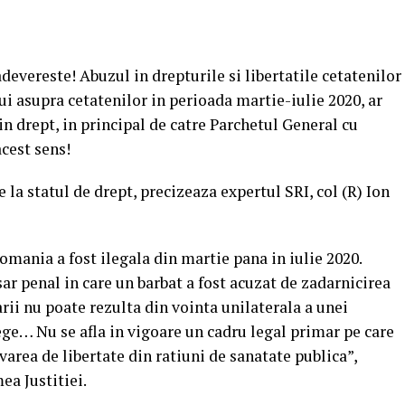
evereste! Abuzul in drepturile si libertatile cetatenilor
ui asupra cetatenilor in perioada martie-iulie 2020, ar
 in drept, in principal de catre Parchetul General cu
acest sens!
la statul de drept, precizeaza expertul SRI, col (R) Ion
ania a fost ilegala din martie pana in iulie 2020.
ar penal in care un barbat a fost acuzat de zadarnicirea
rii nu poate rezulta din vointa unilaterala a unei
lege… Nu se afla in vigoare un cadru legal primar pe care
area de libertate din ratiuni de sanatate publica”,
ea Justitiei.