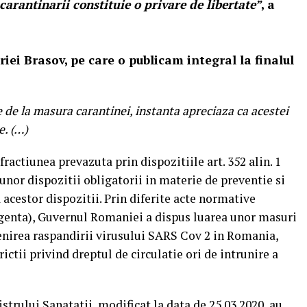
arantinarii constituie o privare de libertate”
, a
iei Brasov, pe care o publicam integral la finalul
e de la masura carantinei, instanta apreciaza ca acestei
e. (…)
fractiunea prevazuta prin dispozitiile art. 352 alin. 1
unor dispozitii obligatorii in materie de preventie si
 acestor dispozitii. Prin diferite acte normative
genta), Guvernul Romaniei a dispus luarea unor masuri
enirea raspandirii virusului SARS Cov 2 in Romania,
ictii privind dreptul de circulatie ori de intrunire a
istrului Sanatatii, modificat la data de 25.03.2020, au