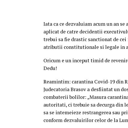
Iata ca ce dezvaluiam acum un an se ad
aplicat de catre decidentii executivul
trebui sa fie drastic sanctionat de cei
atributii constitutionale si legale in 
Oricum e un inceput timid de revenire 
Dedu!
Reamintim: carantina Covid-19 din Rom
Judecatoria Brasov a desfiintat un dos
combaterii bolilor: „Masura carantina
autoritati, ci trebuie sa decurga din 
sa se intemeieze restrangerea sau priv
conform dezvaluirilor celor de la Lum