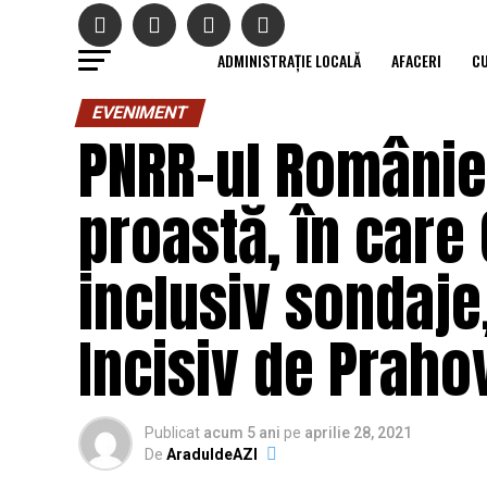
ADMINISTRAȚIE LOCALĂ
AFACERI
C
EVENIMENT
PNRR-ul României
proastă, în care
inclusiv sondaje,
Incisiv de Praho
Publicat
acum 5 ani
pe
aprilie 28, 2021
De
AraduldeAZI