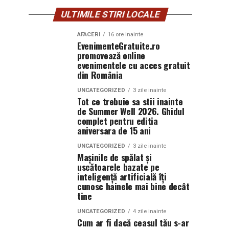
ULTIMILE STIRI LOCALE
AFACERI
16 ore inainte
EvenimenteGratuite.ro
promovează online
evenimentele cu acces gratuit
din România
UNCATEGORIZED
3 zile inainte
Tot ce trebuie sa stii inainte
de Summer Well 2026. Ghidul
complet pentru editia
aniversara de 15 ani
UNCATEGORIZED
3 zile inainte
Mașinile de spălat și
uscătoarele bazate pe
inteligență artificială îți
cunosc hainele mai bine decât
tine
UNCATEGORIZED
4 zile inainte
Cum ar fi dacă ceasul tău s-ar