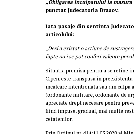
„Obligarea inculpatului la masura c
punctat Judecatoria Brasov.
Iata pasaje din sentinta Judecator
articolului:
„Desi a existat o actiune de sustrager
fapte nu i se pot conferi valente penal
Situatia premisa pentru a se retine in
C.pen. este transpusa in preexistenta 
incalcare intentionata sau din culpa a
(ordonante militare, ordonante de ur
apreciate drept necesare pentru prev
fiind impuse, gradual, mai multe restr
cetatenilor.
Prin Ordinul nr. 414/11.03.2020 al Min