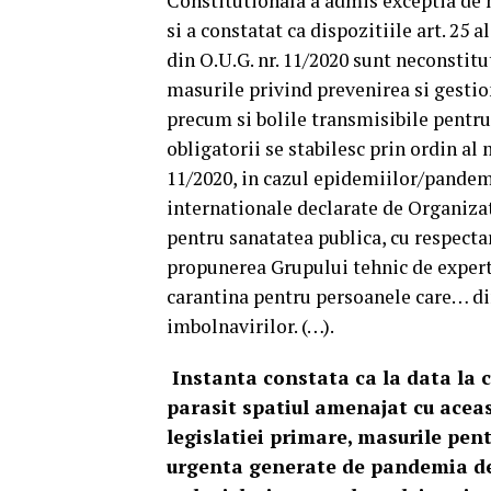
Constitutionala a admis exceptia de 
si a constatat ca dispozitiile art. 25 ali
din O.U.G. nr. 11/2020 sunt neconstitut
masurile privind prevenirea si gestio
precum si bolile transmisibile pentru
obligatorii se stabilesc prin ordin al 
11/2020, in cazul epidemiilor/pandemi
internationale declarate de Organizat
pentru sanatatea publica, cu respecta
propunerea Grupului tehnic de experti
carantina pentru persoanele care… din
imbolnavirilor. (…).
Instanta constata ca la data la c
parasit spatiul amenajat cu aceast
legislatiei primare, masurile pent
urgenta generate de pandemia de