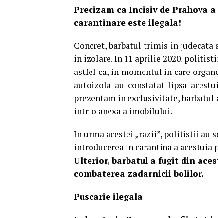
Precizam ca Incisiv de Prahova a 
carantinare este ilegala!
Concret, barbatul trimis in judecata a
in izolare. In 11 aprilie 2020, politist
astfel ca, in momentul in care organel
autoizola au constatat lipsa acestu
prezentam in exclusivitate, barbatul a
intr-o anexa a imobilului.
In urma acestei „razii”, politistii au 
introducerea in carantina a acestuia p
Ulterior, barbatul a fugit din aces
combaterea zadarnicii bolilor.
Puscarie ilegala