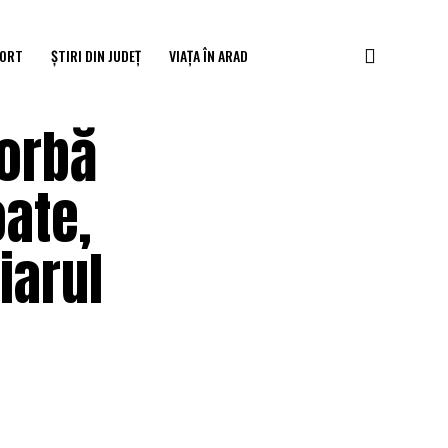
ORT
ȘTIRI DIN JUDEȚ
VIAȚA ÎN ARAD
iorbă
oate,
iarul