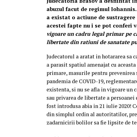
Judecatoria Brasov a desfiintat in
abuzul facut de regimul Iohannis.
a existat o actiune de sustragere
acestei fapte nu i se pot conferi 
vigoare un cadru legal primar pe c
libertate din ratiuni de sanatate pu
Judecatorul a aratat in hotararea sa ca
a parasit spatiul amenajat cu aceasta d
primare, masurile pentru prevenirea s
pandemia de COVID-19, reglementare 
existenta, si nu se afla in vigoare un
sau privarea de libertate a persoanei
fost introdusa abia in 21 iulie 2020! C
din simplul ordin al autoritatilor, p
zadarnicirii bolilor sa fie lipsite de 