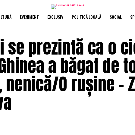
ULTURĂ
EVENIMENT
EXCLUSIV
POLITICĂ LOCALĂ
SOCIAL
SP
 se prezintă ca o c
 Ghinea a băgat de t
 nenică/O rușine – Z
va