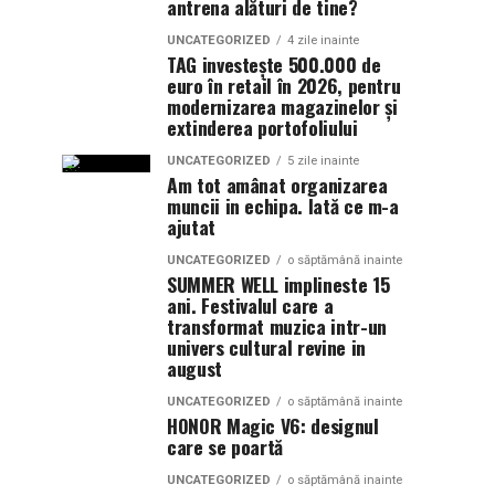
antrena alături de tine?
UNCATEGORIZED
4 zile inainte
TAG investește 500.000 de
euro în retail în 2026, pentru
modernizarea magazinelor și
extinderea portofoliului
UNCATEGORIZED
5 zile inainte
Am tot amânat organizarea
muncii in echipa. Iată ce m-a
ajutat
UNCATEGORIZED
o săptămână inainte
SUMMER WELL implineste 15
ani. Festivalul care a
transformat muzica intr-un
univers cultural revine in
august
UNCATEGORIZED
o săptămână inainte
HONOR Magic V6: designul
care se poartă
UNCATEGORIZED
o săptămână inainte