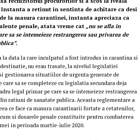
sa rechizitoriul procurorilor si a scos la iveala
 Instanta a retinut in sentinta de achitare ca desi
 de la masura carantinei, instanta apreciaza ca
valente penale, atata vreme cat „
nu se afla in
are sa se intemeieze restrangerea sau privarea de
blica”.
 la data la care inculpatul a fost introdus in carantina si
estinatie, nu erau trasate, la nivelul legislatiei
i gestionarea situatiilor de urgenta generate de
care sa se completeze cu legislatia secundara deja
 cadru legal primar pe care sa se intemeieze restrangerea
 din ratiuni de sanatate publica. Aceasta reglementare a
eea ce face ca masura carantinarii fortate a cetatenilor,
recum si dosarele penale constituite pentru combaterea
temei in perioada martie-iulie 2020.