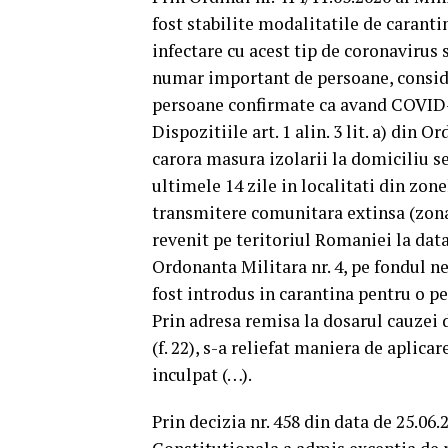
fost stabilite modalitatile de caranti
infectare cu acest tip de coronavirus 
numar important de persoane, conside
persoane confirmate ca avand COVID
Dispozitiile art. 1 alin. 3 lit. a) din 
carora masura izolarii la domiciliu se
ultimele 14 zile in localitati din zon
transmitere comunitara extinsa (zona 
revenit pe teritoriul Romaniei la data
Ordonanta Militara nr. 4, pe fondul ne
fost introdus in carantina pentru o pe
Prin adresa remisa la dosarul cauzei d
(f. 22), s-a reliefat maniera de aplica
inculpat (…).
Prin decizia nr. 458 din data de 25.06.2