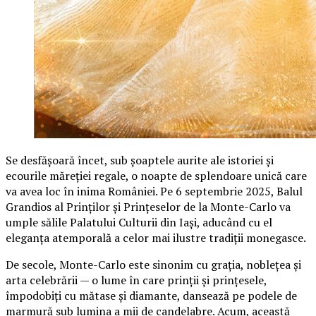
Se desfășoară încet, sub șoaptele aurite ale istoriei și
ecourile măreției regale, o noapte de splendoare unică care
va avea loc în inima României. Pe 6 septembrie 2025, Balul
Grandios al Prinților și Prințeselor de la Monte-Carlo va
umple sălile Palatului Culturii din Iași, aducând cu el
eleganța atemporală a celor mai ilustre tradiții monegasce.
De secole, Monte-Carlo este sinonim cu grația, noblețea și
arta celebrării — o lume în care prinții și prințesele,
împodobiți cu mătase și diamante, dansează pe podele de
marmură sub lumina a mii de candelabre. Acum, această