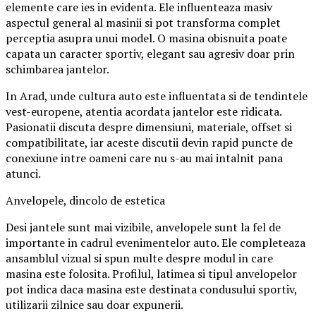
elemente care ies in evidenta. Ele influenteaza masiv
aspectul general al masinii si pot transforma complet
perceptia asupra unui model. O masina obisnuita poate
capata un caracter sportiv, elegant sau agresiv doar prin
schimbarea jantelor.
In Arad, unde cultura auto este influentata si de tendintele
vest-europene, atentia acordata jantelor este ridicata.
Pasionatii discuta despre dimensiuni, materiale, offset si
compatibilitate, iar aceste discutii devin rapid puncte de
conexiune intre oameni care nu s-au mai intalnit pana
atunci.
Anvelopele, dincolo de estetica
Desi jantele sunt mai vizibile, anvelopele sunt la fel de
importante in cadrul evenimentelor auto. Ele completeaza
ansamblul vizual si spun multe despre modul in care
masina este folosita. Profilul, latimea si tipul anvelopelor
pot indica daca masina este destinata condusului sportiv,
utilizarii zilnice sau doar expunerii.