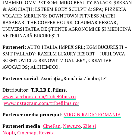
IMAMED; OMV PETROM; MIKO BEAUTY PALACE; ȘERBAN
& ASOCIAȚII; ESTEEM BODY SCULPT & SPA; PIZZERIA
VOLARE; MERLIN’S; DOWNTOWN FITNESS MATEI
BASARAB; THE COFFEE HOUSE; CLAUMAR PESCAR;
UNIVERSITATEA DE ȘTIINȚE AGRONOMICE ȘI MEDICINĂ
VETERINARĂ BUCUREȘTI
Parteneri
: AUTO ITALIA IMPEX SRL; KGM BUCUREȘTI –
SMT PALLADY; RAZELM LUXURY RESORT – JURILOVCA;
SCEMTOVICI & BENOWITZ GALLERY; CREATIVE
AVOCADOS; ALCHEMICO.
Partener social
: Asociația „România Zâmbește”.
Distribuitor:
T.R.I.B.E. Films
.
www.facebook.com/TribeFilms.ro
–
www.instagram.com/tribefilms.ro/
Partener media principal
:
VIRGIN RADIO ROMANIA
Parteneri media
:
CineFan
,
News.ro
,
Zile și
Nopți
,
Cinemap
,
Revista