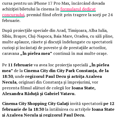
cursa pentru un iPhone 17 Pro Max, încărcând dovada
achiziției biletului la cinema în
formularul dedicat
concursului
, premiul fiind oferit prin tragere la sorți pe 24
februarie.
După proiecțiile speciale din Arad, Timișoara, Alba Iulia,
Sibiu, Brașov, Cluj-Napoca, Baia Mare, Oradea, cu săli pline,
multe aplauze, râsete și discuții îndelungate cu spectatorii
curioși și încântați de poveste și de prestațiile actorilor,
caravana
„În pielea mea”
continuă în mai multe orașe.
Pe
11 februarie
va avea loc proiecția specială
„În pielea
mea”
de la
Cinema City din City Park Constanța
,
de la
18:30
, unde
regizorul Paul Decu și actrița Azaleea
Necula
, originari din Constanța și împrejurimi, vor
prezenta filmul alături de colegii lor
Ioana State,
Alexandra Răduță și Gabriel Vatavu.
Cinema City Shopping City Galați
invită spectatorii
pe 12
februarie de la 18:30
la întâlnirea cu actrițele
Ioana State
și Azaleea Necula și regizorul Paul Decu.