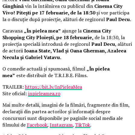
Ginghină
vin la întâlnirea cu publicul din
Cinema City
Vivo! Pitești pe 17 februarie, de la 18:30
și vor participa
la o discuție după proiecție, alături de regizorul
Paul Decu.
Caravana
„În pielea mea”
ajunge la
Cinema City
Shopping City Ploiești, pe 18 februarie,
de la 18:30, la
proiecția specială introdusă de regizorul
Paul Decu
, alături
de actorii
Ioana State, Vlad și Oana Gherman, Azaleea
Necula și Gabriel Vatavu.
O comedie actuală și spumoasă, filmul
„În pielea
mea”
este distribuit de T.R.I.B.E. Films.
TRAILER:
https://bit.ly/InPieleaMea
Site oficial:
inpieleamea.ro
Mai multe detalii, imagini de la filmări, fragmente din film,
declarații din partea actorilor și informații despre
concursuri sunt disponibile pe paginile social media ale
filmului de
Facebook
,
Instagram
,
TikTok
.