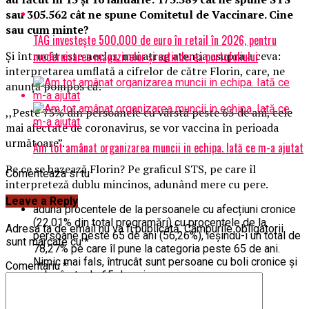
sau 305.562 cât ne spune Comitetul de Vaccinare. Cine
sau cum minte?
TAG investește 500.000 de euro în retail în 2026, pentru
modernizarea magazinelor și extinderea portofoliului
Și întrucât este neclar, mai atrag atenția asupra a ceva:
interpretarea umflată a cifrelor de către Florin, care, ne
anunță pompos că:
,,Peste 75% din persoanele cu vârstă peste 65 de ani, cele
mai afectate de coronavirus, se vor vaccina în perioada
următoare”.
Am tot amânat organizarea muncii in echipa. Iată ce m-a ajutat
Pe ce se bazează Florin? Pe graficul STS, pe care îl
Comenteaza si tu
interpreteză dublu mincinos, adunând mere cu pere.
Leave a Reply
adună procentele de la persoanele cu afecțiuni cronice
(22,01% din total programări) cu procentele de la
Adresa ta de email nu va fi publicată.
Câmpurile obligatorii
persoane peste 65 de ani (56,26%), ieșindu-i un total de
sunt marcate cu
*
78,27% pe care îl pune la categoria peste 65 de ani.
Nimic mai fals, întrucât sunt persoane cu boli cronice și
Comentariu
*
sub vârsta de 65 de ani.
Apoi, pur și simplu minte. Iată de ce: