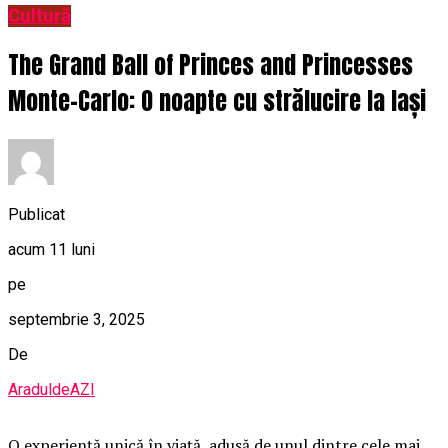
Cultură
The Grand Ball of Princes and Princesses
Monte-Carlo: O noapte cu strălucire la Iași
Publicat
acum 11 luni
pe
septembrie 3, 2025
De
AraduldeAZI
O
experiență unică în viață, adusă de unul dintre cele mai