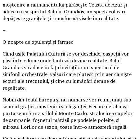
moștenire a rafinamentului părăsește Coasta de Azur și
aduce cu ea spiritul Balului Grandios, un spectacol care
depășește granițele și transformă visele în realitate.
–
O noapte de opulență și farmec
Când ușile Palatului Culturii se vor deschide, oaspeții vor
păși într-o lume unde fantezia devine realitate. Balul
Grandios va aduce în fața invitaților un spectacol de
simfonii orchestrale, valsuri care plutesc prin aer ca niște
ecouri ale trecutului, și cine cu lumânări demne de
regalitate.
Nobili din toată Europa și nu numai se vor reuni, uniți sub
semnul grației, moștenirii și eleganței. Fiecare detaliu va
purta semnătura stilului Monte Carlo: strălucirea cupelor
de șampanie, foșnetul mătăsii pe podelele poleite, și
mirosul florilor de sezon, toate într-o atmosferă regală.
Va fi o celebrare nu doar a frumuseții și rafinamentului, ci și