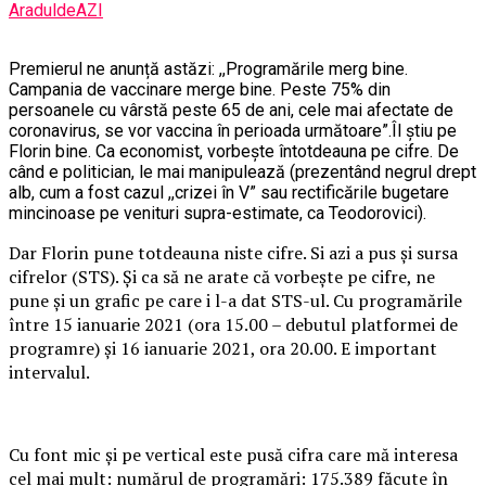
AraduldeAZI
Premierul ne anunță astăzi: ,,Programările merg bine.
Campania de vaccinare merge bine. Peste 75% din
persoanele cu vârstă peste 65 de ani, cele mai afectate de
coronavirus, se vor vaccina în perioada următoare”.Îl știu pe
Florin bine. Ca economist, vorbește întotdeauna pe cifre. De
când e politician, le mai manipulează (prezentând negrul drept
alb, cum a fost cazul ,,crizei în V” sau rectificările bugetare
mincinoase pe venituri supra-estimate, ca Teodorovici).
Dar Florin pune totdeauna niste cifre. Si azi a pus și sursa
cifrelor (STS). Și ca să ne arate că vorbește pe cifre, ne
pune și un grafic pe care i l-a dat STS-ul. Cu programările
între 15 ianuarie 2021 (ora 15.00 – debutul platformei de
programre) și 16 ianuarie 2021, ora 20.00. E important
intervalul.
Cu font mic și pe vertical este pusă cifra care mă interesa
cel mai mult: numărul de programări: 175.389 făcute în