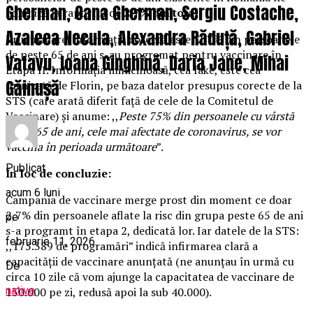
Gherman, Oana Gherman, Sergiu Costache,
conduce la raportul de
2,7% din total.
Azaleea Necula, Alexandra Răduță, Gabriel
Prin urmare, informația corectă este: 2,7% din persoanele
de peste 65 de ani s-au programat pentru vaccinare în
Vatavu, Ioana Ginghină, Daria Jane, Mihai
Etapa II. Informația minicinoasă, cea fake, este cea
Găinușă
furnizată de Florin, pe baza datelor presupus corecte de la
STS (care arată diferit față de cele de la Comitetul de
Vaccinare) și anume: ,,
Peste 75% din persoanele cu vârstă
peste 65 de ani, cele mai afectate de coronavirus, se vor
vaccina în perioada următoare
”.
Publicat
În loc de concluzie:
acum 6 luni
Campania de vaccinare merge prost din moment ce doar
2,7% din persoanele aflate la risc din grupa peste 65 de ani
pe
s-a programt în etapa 2, dedicată lor. Iar datele de la STS:
februarie 11, 2026
,,175.389 de programări” indică infirmarea clară a
capacității de vaccinare anunțată (ne anunțau în urmă cu
De
circa 10 zile că vom ajunge la capacitatea de vaccinare de
native
150.000 pe zi, redusă apoi la sub 40.000).