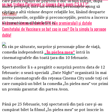
care patru cupluri de prieteni o duc la bun sfârșit, după
ne mai trebuie Parlament și Guvern dacă avem C.S.A.T.?”.
multe peripeții, într-un weekend, personajele ajung să
câștige o altă viziune despre relațiile lor, lăsând deoparte
Nu ratati
presupunerile, orgoliile și preconcepțiile, pentru a încerca
să comunice mai bine între ei.
A observat cineva că datele STS (ale premierului) și datele
Comitetului de Vaccinare se bat cap in cap? De la simplu la aproape
dublu!
Cu râs pe săturate, surprize și personaje pline de viață,
comedia independentă
„În pielea mea”
intră în
cinematografele din toată țara din 10 februarie.
Spectatorilor li s-a pregătit o surpriză pentru data de 12
februarie: o seară specială „Date Night” organizată în mai
multe cinematografe din rețeaua Cinema City unde toți cei
care cumpără un bilet la comedia „În pielea mea” vor primi
un premiu garantat din partea Avon.
Până pe 23 februarie, toți spectatorii din țară care și-au
cumpărat bilet la filmul „În pielea mea” se pot înscrie în