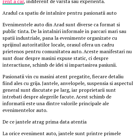
rent a car
, indiferent de varsta sau experienta.
Aradul ca spatiu de intalnire pentru pasionatii auto
Evenimentele auto din Arad sunt diverse ca format si
public tinta. De la intalniri informale in parcari mari sau
spatii industriale, pana la evenimente organizate cu
sprijinul autoritatilor locale, orasul ofera un cadru
prietenos pentru comunitatea auto. Aceste manifestari nu
sunt doar despre masini expuse static, ci despre
interactiune, schimb de idei si impartasirea pasiunii.
Pasionatii vin cu masini atent pregatite, fiecare detaliu
fiind ales cu grija. Jantele, anvelopele, suspensia si aspectul
general sunt discutate pe larg, iar proprietarii sunt
intrebati despre alegerile facute. Acest schimb de
informatii este una dintre valorile principale ale
evenimentelor auto.
De ce jantele atrag prima data atentia
La orice eveniment auto, jantele sunt printre primele