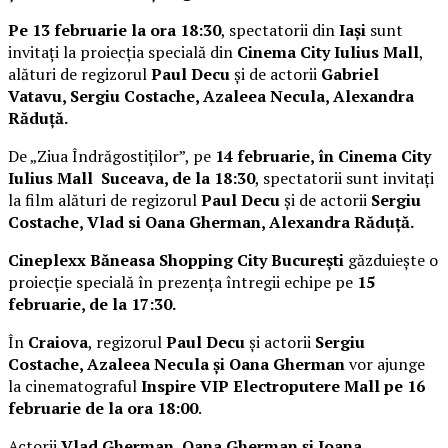
Pe 13 februarie la ora 18:30
, spectatorii din
Iași
sunt
invitați la proiecția specială din
Cinema City Iulius Mall
,
alături de regizorul
Paul Decu
și de actorii
Gabriel
Vatavu, Sergiu Costache, Azaleea Necula, Alexandra
Răduță.
De „Ziua Îndrăgostiților”, pe
14 februarie, în Cinema City
Iulius Mall Suceava, de la 18:30
, spectatorii sunt invitați
la film alături de regizorul
Paul Decu
și de actorii
Sergiu
Costache, Vlad si Oana Gherman, Alexandra Răduță.
Cineplexx Băneasa Shopping City București
găzduiește o
proiecție specială în prezența întregii echipe pe
15
februarie, de la 17:30.
În
Craiova
, regizorul
Paul Decu
și actorii
Sergiu
Costache, Azaleea Necula și Oana Gherman
vor ajunge
la cinematograful
Inspire VIP Electroputere Mall pe 16
februarie de la ora 18:00
.
Actorii
Vlad Gherman, Oana Gherman și Ioana