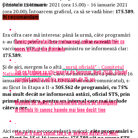
perioada 15 ianuarie 2021 (ora 15.00) – 16 ianuarie 2021
Citeste in continuare
(ora 20.00). Întoarcem graficul, ca să se vadă bine:
175.389.
Iti recomandam
Era cifra care mă interesa: până la urmă, câte programări
EvenimenteGratuite.ro promovează online evenimentele cu
s-au făcut, pentru a determina capacitatea reală de
acces gratuit din România
vaccinare. STS, prin primul ministru ne informează clar:
175.389.
Și de aici, mergem la o altă
,,sursă oficială” – Comitetul
Tot ce trebuie sa stii inainte de Summer Well 2026. Ghidul
Național de Vaccinare
. Care, ne informează că până ieri, 16
complet pentru editia aniversara de 15 ani
ianuarie (în jurul orei 14.00 când au emis comunicatul), s-
au făcut în Etapa a II-a
305.562 de programări, cu 75%
mai mult decât ne informează astăzi, oficial STS, prin
primul ministru, pentru un interval care mai include
Mașinile de spălat și uscătoarele bazate pe inteligență
câteva ore.
artificială îți cunosc hainele mai bine decât tine
Aici este prima neconcordanță majoră:
câte programări s-
Cum ar fi dacă ceasul tău s-ar antrena alături de tine?
au făcut în 15 și 16 ianuarie: 175.389 cât ne spune STS