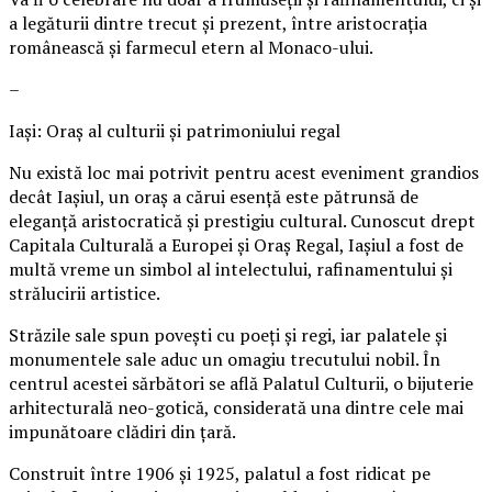
a legăturii dintre trecut și prezent, între aristocrația
românească și farmecul etern al Monaco-ului.
–
Iași: Oraș al culturii și patrimoniului regal
Nu există loc mai potrivit pentru acest eveniment grandios
decât Iașiul, un oraș a cărui esență este pătrunsă de
eleganță aristocratică și prestigiu cultural. Cunoscut drept
Capitala Culturală a Europei și Oraș Regal, Iașiul a fost de
multă vreme un simbol al intelectului, rafinamentului și
strălucirii artistice.
Străzile sale spun povești cu poeți și regi, iar palatele și
monumentele sale aduc un omagiu trecutului nobil. În
centrul acestei sărbători se află Palatul Culturii, o bijuterie
arhitecturală neo-gotică, considerată una dintre cele mai
impunătoare clădiri din țară.
Construit între 1906 și 1925, palatul a fost ridicat pe