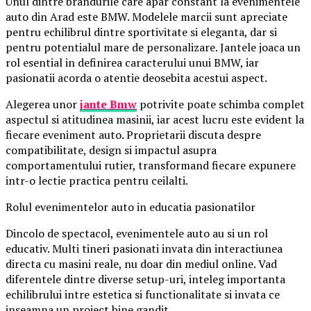
Unul dintre brandurile care apar constant la evenimentele
auto din Arad este BMW. Modelele marcii sunt apreciate
pentru echilibrul dintre sportivitate si eleganta, dar si
pentru potentialul mare de personalizare. Jantele joaca un
rol esential in definirea caracterului unui BMW, iar
pasionatii acorda o atentie deosebita acestui aspect.
Alegerea unor
jante Bmw
potrivite poate schimba complet
aspectul si atitudinea masinii, iar acest lucru este evident la
fiecare eveniment auto. Proprietarii discuta despre
compatibilitate, design si impactul asupra
comportamentului rutier, transformand fiecare expunere
intr-o lectie practica pentru ceilalti.
Rolul evenimentelor auto in educatia pasionatilor
Dincolo de spectacol, evenimentele auto au si un rol
educativ. Multi tineri pasionati invata din interactiunea
directa cu masini reale, nu doar din mediul online. Vad
diferentele dintre diverse setup-uri, inteleg importanta
echilibrului intre estetica si functionalitate si invata ce
inseamna un proiect bine gandit.