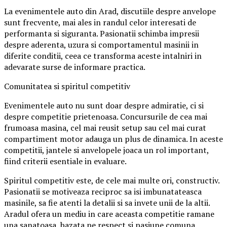
La evenimentele auto din Arad, discutiile despre anvelope
sunt frecvente, mai ales in randul celor interesati de
performanta si siguranta. Pasionatii schimba impresii
despre aderenta, uzura si comportamentul masinii in
diferite conditii, ceea ce transforma aceste intalniri in
adevarate surse de informare practica.
Comunitatea si spiritul competitiv
Evenimentele auto nu sunt doar despre admiratie, ci si
despre competitie prietenoasa. Concursurile de cea mai
frumoasa masina, cel mai reusit setup sau cel mai curat
compartiment motor adauga un plus de dinamica. In aceste
competitii, jantele si anvelopele joaca un rol important,
fiind criterii esentiale in evaluare.
Spiritul competitiv este, de cele mai multe ori, constructiv.
Pasionatii se motiveaza reciproc sa isi imbunatateasca
masinile, sa fie atenti la detalii si sa invete unii de la altii.
Aradul ofera un mediu in care aceasta competitie ramane
una sanatoasa, bazata pe respect si pasiune comuna.