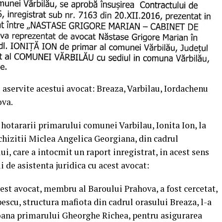
aservite acestui avocat: Breaza, Varbilau, Iordachenu
ova.
l hotararii primarului comunei Varbilau, Ionita Ion, la
chizitii Miclea Angelica Georgiana, din cadrul
ui, care a intocmit un raport inregistrat, in acest sens
i de asistenta juridica cu acest avocat:
cest avocat, membru al Baroului Prahova, a fost cercetat,
pescu, structura mafiota din cadrul orasului Breaza, l-a
oana primarului Gheorghe Richea, pentru asigurarea