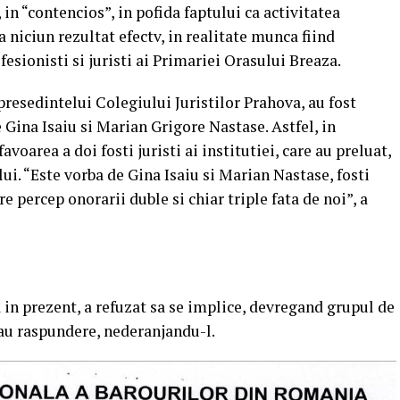
 in “contencios”, in pofida faptului ca activitatea
a niciun rezultat efectv, in realitate munca fiind
fesionisti si juristi ai Primariei Orasului Breaza.
presedintelui Colegiului Juristilor Prahova, au fost
 Gina Isaiu si Marian Grigore Nastase. Astfel, in
avoarea a doi fosti juristi ai institutiei, care au preluat,
lui. “Este vorba de Gina Isaiu si Marian Nastase, fosti
re percep onorarii duble si chiar triple fata de noi”, a
 in prezent, a refuzat sa se implice, devregand grupul de
sau raspundere, nederanjandu-l.