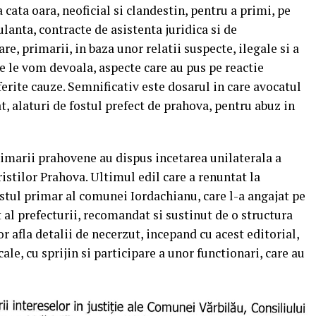
 cata oara, neoficial si clandestin, pentru a primi, pe
lanta, contracte de asistenta juridica si de
are, primarii, in baza unor relatii suspecte, ilegale si a
 le vom devoala, aspecte care au pus pe reactie
iferite cauze. Semnificativ este dosarul in care avocatul
, alaturi de fostul prefect de prahova, pentru abuz in
imarii prahovene au dispus incetarea unilaterala a
ristilor Prahova. Ultimul edil care a renuntat la
fostul primar al comunei Iordachianu, care l-a angajat pe
 al prefecturii, recomandat si sustinut de o structura
or afla detalii de necerzut, incepand cu acest editorial,
ale, cu sprijin si participare a unor functionari, care au