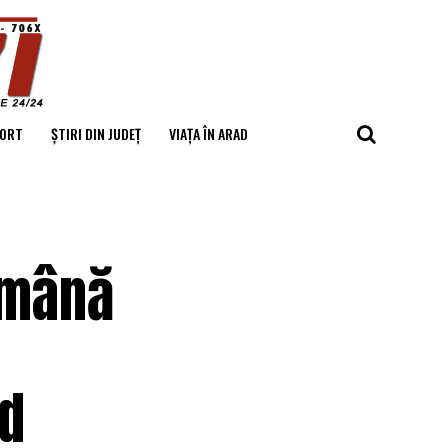
ORT
ȘTIRI DIN JUDEȚ
VIAȚA ÎN ARAD
o mână
n
nd