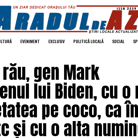
ULTURĂ
EVENIMENT
EXCLUSIV
POLITICĂ LOCALĂ
SOCIAL
SP
 rău, gen Mark
tenul lui Biden, cu 
etatea pe coco, ca î
tc și cu o alta numi