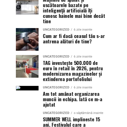
uscătoarele bazate pe
inteligență artificială îți
cunosc hainele mai bine decât
tine
UNCATEGORIZED
6 zile inainte
Cum ar fi dacă ceasul tău s-ar
antrena alături de tine?
UNCATEGORIZED
6 zile inainte
TAG investește 500.000 de
euro în retail în 2026, pentru
modernizarea magazinelor și
extinderea portofoliului
UNCATEGORIZED
6 zile inainte
Am tot amânat organizarea
muncii in echipa. Iată ce m-a
ajutat
UNCATEGORIZED
o săptămână inainte
SUMMER WELL implineste 15
ani. Festivalul care a