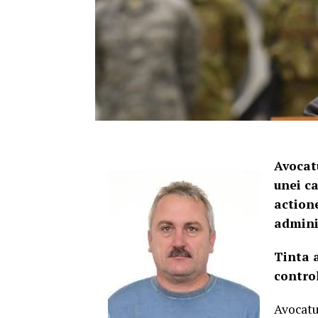
Avocat
unei ca
action
admini
Tinta 
control
Avocatu