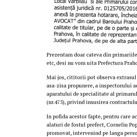
Prezentam doar cateva din primariile 
etc, desi nu vom uita Prefectura Prah
Mai jos, cititorii pot observa extrasu
asa-zisa propunere, a inspectorului a
aparatului de specialitate al primarul
(nr.475), privind insusirea contractulu
In pofida acestor fapte, pentru care a
alaturi de fostul prefect, Corneliu Po
promovat, intervenind pe langa pers