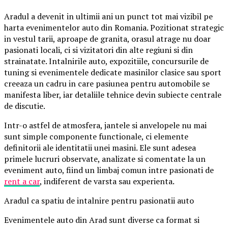
Aradul a devenit in ultimii ani un punct tot mai vizibil pe
harta evenimentelor auto din Romania. Pozitionat strategic
in vestul tarii, aproape de granita, orasul atrage nu doar
pasionati locali, ci si vizitatori din alte regiuni si din
strainatate. Intalnirile auto, expozitiile, concursurile de
tuning si evenimentele dedicate masinilor clasice sau sport
creeaza un cadru in care pasiunea pentru automobile se
manifesta liber, iar detaliile tehnice devin subiecte centrale
de discutie.
Intr-o astfel de atmosfera, jantele si anvelopele nu mai
sunt simple componente functionale, ci elemente
definitorii ale identitatii unei masini. Ele sunt adesea
primele lucruri observate, analizate si comentate la un
eveniment auto, fiind un limbaj comun intre pasionati de
rent a car
, indiferent de varsta sau experienta.
Aradul ca spatiu de intalnire pentru pasionatii auto
Evenimentele auto din Arad sunt diverse ca format si