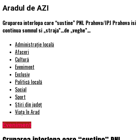
Aradul de AZI
Gruparea interlopa care “sustine” PNL Prahova/IPJ Prahova isi
continua somnul si „straja”…de „veghe”…
Administrație locală
Afaceri
Cultură
Eveniment
Exclusiv
Politică locală
Social
Sport
Știri din județ
Viața în Arad
Eveniment