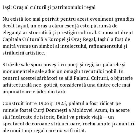
Iași: Oraș al culturii și patrimoniului regal
Nu există loc mai potrivit pentru acest eveniment grandios
decât Iașiul, un oraș a cărui esență este pătrunsă de
eleganță aristocratică și prestigiu cultural. Cunoscut drept
Capitala Culturală a Europei și Oraș Regal, Iașiul a fost de
multă vreme un simbol al intelectului, rafinamentului și
strălucirii artistice.
Străzile sale spun povești cu poeți și regi, iar palatele și
monumentele sale aduc un omagiu trecutului nobil. În
centrul acestei sărbători se află Palatul Culturii, o bijuterie
arhitecturală neo-gotică, considerată una dintre cele mai
impunătoare clădiri din țară.
Construit între 1906 și 1925, palatul a fost ridicat pe
ruinele fostei Curți Domnești a Moldovei. Acum, în aceste
săli încărcate de istorie, Balul va prinde viață — un
spectacol de coroane strălucitoare, rochii ample și amintiri
ale unui timp regal care nu va fi uitat.