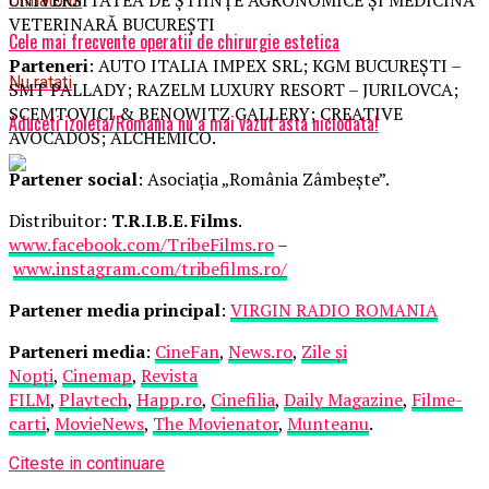
Urmatorul
VETERINARĂ BUCUREȘTI
Cele mai frecvente operatii de chirurgie estetica
Parteneri
: AUTO ITALIA IMPEX SRL; KGM BUCUREȘTI –
Nu ratati
SMT PALLADY; RAZELM LUXURY RESORT – JURILOVCA;
SCEMTOVICI & BENOWITZ GALLERY; CREATIVE
Aduceti izoleta/Romania nu a mai vazut asta niciodata!
AVOCADOS; ALCHEMICO.
Partener social
: Asociația „România Zâmbește”.
Distribuitor:
T.R.I.B.E. Films
.
www.facebook.com/TribeFilms.ro
–
www.instagram.com/tribefilms.ro/
Partener media principal
:
VIRGIN RADIO ROMANIA
Parteneri media
:
CineFan
,
News.ro
,
Zile și
Nopți
,
Cinemap
,
Revista
FILM
,
Playtech
,
Happ.ro
,
Cinefilia
,
Daily Magazine
,
Filme-
carti
,
MovieNews
,
The Movienator
,
Munteanu
.
Citeste in continuare