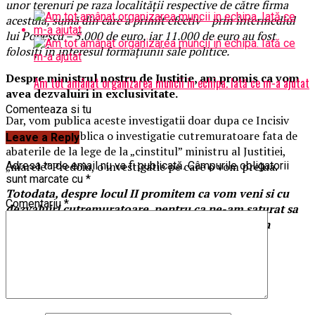
unor terenuri pe raza localităţii respective de către firma
acestuia, sumă din care a primit efectiv – prin intermediul
lui Popescu – 5.000 de euro, iar 11.000 de euro au fost
folosiţi în interesul formaţiunii sale politice.
Despre ministrul nostru de Justitie, am promis ca vom
Am tot amânat organizarea muncii in echipa. Iată ce m-a ajutat
avea dezvaluiri in exclusivitate.
Comenteaza si tu
Dar, vom publica aceste investigatii doar dupa ce Incisiv
National va publica o investigatie cutremuratoare fata de
Leave a Reply
abaterile de la lege de la „cinstitul” ministru al Justitiei,
„marele” Predoiu, o investigatie pe care o vom prelua.
Adresa ta de email nu va fi publicată.
Câmpurile obligatorii
sunt marcate cu
*
Totodata, despre locul II promitem ca vom veni si cu
Comentariu
*
dezvaluiri cutremuratoare, pentru ca ne-am saturat sa
fim luati de „prosti” atat noi – cat si alegatorii din
Prahova, mai precizam in acel articol.
George Ionescu – PNL