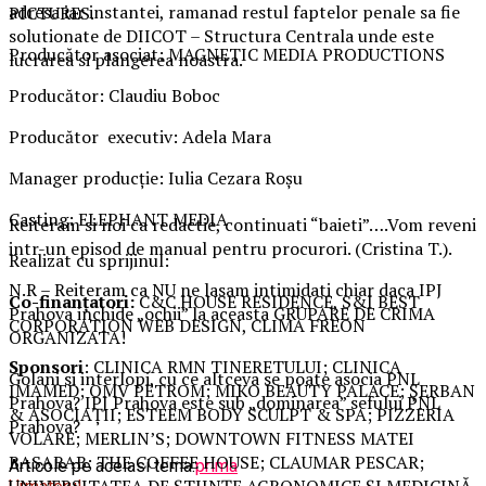
adresa iar instantei, ramanad restul faptelor penale sa fie
PICTURES.
solutionate de DIICOT – Structura Centrala unde este
Producător asociat: MAGNETIC MEDIA PRODUCTIONS
lucrarea si plangerea noastra.
Producător: Claudiu Boboc
Producător executiv: Adela Mara
Manager producție: Iulia Cezara Roșu
Casting: ELEPHANT MEDIA
Reiteram si noi ca redactie, continuati “baieti”….Vom reveni
intr-un episod de manual pentru procurori. (Cristina T.).
Realizat cu sprijinul:
N.R – Reiteram ca NU ne lasam intimidati chiar daca IPJ
Co-finanțatori:
C&C HOUSE RESIDENCE, S&I BEST
Prahova inchide „ochii” la aceasta GRUPARE DE CRIMA
CORPORATION WEB DESIGN, CLIMA FREON
ORGANIZATA!
Sponsori
: CLINICA RMN TINERETULUI; CLINICA
Golani si interlopi, cu ce altceva se poate asocia PNL
IMAMED; OMV PETROM; MIKO BEAUTY PALACE; ȘERBAN
Prahova? IPJ Prahova este sub „dominarea” sefului PNL
& ASOCIAȚII; ESTEEM BODY SCULPT & SPA; PIZZERIA
Prahova?
VOLARE; MERLIN’S; DOWNTOWN FITNESS MATEI
BASARAB; THE COFFEE HOUSE; CLAUMAR PESCAR;
Articole pe aceiasi tema:
prima
UNIVERSITATEA DE ȘTIINȚE AGRONOMICE ȘI MEDICINĂ