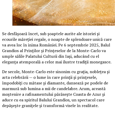
Se desfășoară încet, sub șoaptele aurite ale istoriei și
ecourile măreției regale, o noapte de splendoare unică care
va avea loc în inima României. Pe 6 septembrie 2025, Balul
Grandios al Prinților și Prințeselor de la Monte-Carlo va
umple sălile Palatului Culturii din Iași, aducând cu el
eleganța atemporală a celor mai ilustre tradiții monegasce.
De secole, Monte-Carlo este sinonim cu grația, noblețea și
arta celebrării — o lume în care prinții și prințesele,
împodobiți cu mătase și diamante, dansează pe podele de
marmură sub lumina a mii de candelabre. Acum, această
moștenire a rafinamentului părăsește Coasta de Azur și
aduce cu ea spiritul Balului Grandios, un spectacol care
depășește granițele și transformă visele în realitate.