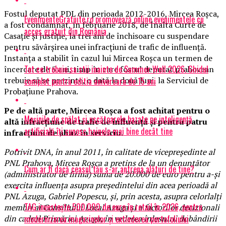
Fostul deputat PDL din perioada 2012-2016, Mircea Roşca,
EvenimenteGratuite.ro promovează online evenimentele cu
a fost condamnat, în februarie 2018, de Înalta Curte de
acces gratuit din România
Casaţie şi Justiţie, la trei ani de închisoare cu suspendare
pentru săvârşirea unei infracţiuni de trafic de influenţă.
Instanţa a stabilit în cazul lui Mircea Roşca un termen de
Tot ce trebuie sa stii inainte de Summer Well 2026. Ghidul
încercare de 5 ani, timp în care fostul deputat prahovean
trebuie să se prezinte, o dată la două luni, la Serviciul de
complet pentru editia aniversara de 15 ani
Probaţiune Prahova.
Pe de altă parte, Mircea Roşca a fost achitat pentru o
Mașinile de spălat și uscătoarele bazate pe inteligență
altă infracţiune de trafic de influenţă şi pentru patru
artificială îți cunosc hainele mai bine decât tine
infracţiuni de abuz în serviciu.
Potrivit DNA, în anul 2011, în calitate de vicepreşedinte al
PNL Prahova, Mircea Roşca a pretins de la un denunţător
Cum ar fi dacă ceasul tău s-ar antrena alături de tine?
(administrator de firmă) suma de 20.000 de euro pentru a-şi
exercita influenţa asupra preşedintelui din acea perioadă al
PNL Azuga, Gabriel Popescu, şi, prin acesta, asupra celorlalţi
TAG investește 500.000 de euro în retail în 2026, pentru
membri ai Consiliului Local Azuga şi a factorilor decizionali
modernizarea magazinelor și extinderea portofoliului
din cadrul Primăriei Azuga, în vederea înlesnirii dobândirii