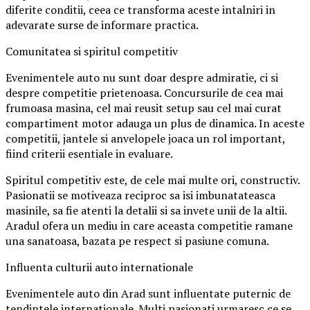
diferite conditii, ceea ce transforma aceste intalniri in
adevarate surse de informare practica.
Comunitatea si spiritul competitiv
Evenimentele auto nu sunt doar despre admiratie, ci si
despre competitie prietenoasa. Concursurile de cea mai
frumoasa masina, cel mai reusit setup sau cel mai curat
compartiment motor adauga un plus de dinamica. In aceste
competitii, jantele si anvelopele joaca un rol important,
fiind criterii esentiale in evaluare.
Spiritul competitiv este, de cele mai multe ori, constructiv.
Pasionatii se motiveaza reciproc sa isi imbunatateasca
masinile, sa fie atenti la detalii si sa invete unii de la altii.
Aradul ofera un mediu in care aceasta competitie ramane
una sanatoasa, bazata pe respect si pasiune comuna.
Influenta culturii auto internationale
Evenimentele auto din Arad sunt influentate puternic de
tendintele internationale. Multi pasionati urmaresc ce se