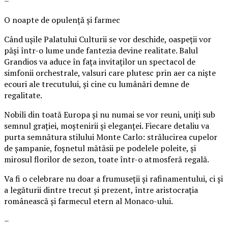
–
O noapte de opulență și farmec
Când ușile Palatului Culturii se vor deschide, oaspeții vor
păși într-o lume unde fantezia devine realitate. Balul
Grandios va aduce în fața invitaților un spectacol de
simfonii orchestrale, valsuri care plutesc prin aer ca niște
ecouri ale trecutului, și cine cu lumânări demne de
regalitate.
Nobili din toată Europa și nu numai se vor reuni, uniți sub
semnul grației, moștenirii și eleganței. Fiecare detaliu va
purta semnătura stilului Monte Carlo: strălucirea cupelor
de șampanie, foșnetul mătăsii pe podelele poleite, și
mirosul florilor de sezon, toate într-o atmosferă regală.
Va fi o celebrare nu doar a frumuseții și rafinamentului, ci și
a legăturii dintre trecut și prezent, între aristocrația
românească și farmecul etern al Monaco-ului.
–