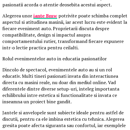
pasionatii acorda o atentie deosebita acestui aspect.
Alegerea unor
jante Bmw
potrivite poate schimba complet
aspectul si atitudinea masinii, iar acest lucru este evident la
fiecare eveniment auto. Proprietarii discuta despre
compatibilitate, design si impactul asupra
comportamentului rutier, transformand fiecare expunere
intr-o lectie practica pentru ceilalti.
Rolul evenimentelor auto in educatia pasionatilor
Dincolo de spectacol, evenimentele auto au si un rol
educativ. Multi tineri pasionati invata din interactiunea
directa cu masini reale, nu doar din mediul online. Vad
diferentele dintre diverse setup-uri, inteleg importanta
echilibrului intre estetica si functionalitate si invata ce
inseamna un proiect bine gandit.
Jantele si anvelopele sunt subiecte ideale pentru astfel de
discutii, pentru ca ele imbina estetica cu tehnica. Alegerea
gresita poate afecta siguranta sau confortul, iar exemplele