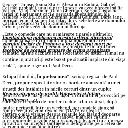
George Tănase, Ioana State, Alexandra Răduță, Gabriel
Cel mai probabil, unul dintre Ionești va avea norocul să fie
Vatavu, Vlad Gherman, Oana Gherman, Sergiu Costache,
iarăși în Parlament căci e perioada liberalismului ăla
Azaleea Necula, Ioana Ginghină, Mihai Găinușă, Daria Jane,
normal, educat și meritocratic, din visele bete ale domnului
Cătălin Coșarcă și Toto Dumitrescu.
Orban și cele verzi ale domnului Burduja.
„Este o comedie care nu urmărește tiparele ultimelor
Imediat dupa publicarea acestui articol, directorul
comedii lansate în ultimul timp la noi. Filmul are o
ziarului Incisiv de Prahova a fost declarat mort pe
narațiune jucăușă cu personaje construite în jurul unei
facebook de aceasta grupare de crima organizata
tematici aprins dezbătută în societatea de astăzi. Filmul nu
conține înjurături și este bazat pe situații inspirate din viața
reală.”, spune regizorul Paul Decu.
Echipa filmului
„În pielea mea”
, scris și regizat de Paul
Decu, propune spectatorilor o abordare amuzantă a unei
situații des întâlnite în micile certuri dintr-un cuplu:
Remarcati poza de profil, Volosevici si Iulian
pentru cine e mai greu/ mai ușor. În urma unei provocări pe
Dumitrescu….:)
care patru cupluri de prieteni o duc la bun sfârșit, după
multe peripeții, într-un weekend, personajele ajung să
Am precizat ca vom reveni cu TOATA caracatita
câștige o altă viziune despre relațiile lor, lăsând deoparte
economico-financiara din Prahova, mai ales ca unii
presupunerile, orgoliile și preconcepțiile, pentru a încerca
infractori au inceput santajele si denigrarile pe o retea de
să comunice mai bine între ei.