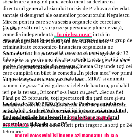
socializare ajungand pana acolo incat sa declare ca
directorul general al ziarului Incisiv de Prahova a decedat,
santaje si denigrari ale oamenilor procurorului Negulescu
Mircea pentru care se va sesiza organele de cercetare
Cu râs pe săturate, surprize și personaje pline de viață,
penala.
comedia independentă
„În pielea mea”
intră în
Am mai precizat in acel articol ca, se pare ca acest grup de
cinematografele din toată țara din 10 februarie.
criminalitate economico-financiara organizata ne
Spectatorilor li s-a pregătit o surpriză pentru data de 12
confunda cu altii pe care au obiceiul sa ii denigreze si
februarie: o seară specială „Date Night” organizată în mai
santajeze ca pe vremea cand erau utilizati de „Portocala”
multe cinematografe din rețeaua Cinema City unde toți cei
pentru a primi foloase necuvenite.
care cumpără un bilet la comedia „În pielea mea” vor primi
Cunoastem ca nici nu se dechide bine „MIRA” si anumiti
un premiu garantat din partea Avon.
oameni de „vaza” alesi golesc sticlele de bautura, probabil
ieri pe la terasa „Orizont” s-a lasat cu „sec”…Sec sa fie!
Până pe 23 februarie, toți spectatorii din țară care și-au
La data de 28.10.2020, Incisiv de Prahova a publicat
cumpărat bilet la filmul „În pielea mea” se pot înscrie în
articlolul „Andrei Volosevici îşi începe azi mandatul,
cursa pentru un iPhone 17 Pro Max, încărcând dovada
fix la o lună de la alegerile locale/Oare mandatul
achiziției biletului la cinema în
formularul dedicat
acestuia va fi fix de …o zi?”.
concursului
, premiul fiind oferit prin tragere la sorți pe 24
februarie.
Andrei Volosevici îşi începe azi mandatul, fix la o