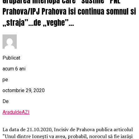
Gruparea interlopa care “sustine” PNL
Prahova/IPJ Prahova isi continua somnul si
„straja”…de „veghe”…
Publicat
acum 6 ani
pe
octombrie 29, 2020
De
AraduldeAZI
La data de 21.10.2020, Incisiv de Prahova publica articolul
“Unul dintre Ionești va avea, probabil, norocul să fie iarăși