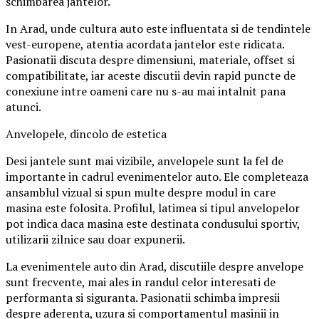
schimbarea jantelor.
In Arad, unde cultura auto este influentata si de tendintele
vest-europene, atentia acordata jantelor este ridicata.
Pasionatii discuta despre dimensiuni, materiale, offset si
compatibilitate, iar aceste discutii devin rapid puncte de
conexiune intre oameni care nu s-au mai intalnit pana
atunci.
Anvelopele, dincolo de estetica
Desi jantele sunt mai vizibile, anvelopele sunt la fel de
importante in cadrul evenimentelor auto. Ele completeaza
ansamblul vizual si spun multe despre modul in care
masina este folosita. Profilul, latimea si tipul anvelopelor
pot indica daca masina este destinata condusului sportiv,
utilizarii zilnice sau doar expunerii.
La evenimentele auto din Arad, discutiile despre anvelope
sunt frecvente, mai ales in randul celor interesati de
performanta si siguranta. Pasionatii schimba impresii
despre aderenta, uzura si comportamentul masinii in