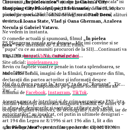
“Escroscii cheliosi si infractori din gasca lui “Portocala” isi
Caravana
„În pielea mea”
ajunge la
Cinema City
continua recitalul…de denigrare si santaje…Baieti, usor cu
Shopping City Ploiești, pe 18 februarie,
de la 18:30, la
pianul pe scari…Nici “GUNOAIELE” nu sunt de nasul
proiecția specială introdusă de regizorul
Paul Decu
, alături
vostru…J…
de actorii
Ioana State, Vlad și Oana Gherman, Azaleea
Necula și Gabriel Vatavu.
Ne vedem in instanta.
O comedie actuală și spumoasă, filmul
„În pielea
PS Plangerea penala este depusa…Mie imi convine si se
mea”
este distribuit de T.R.I.B.E. Films.
“pupa” cu ce au anumiti procurori de la SIIJ…Continuati va
rog….Ma amuzati…Nu, numai pe noi…
TRAILER:
https://bit.ly/InPieleaMea
Site oficial:
inpieleamea.ro
Revin cu faptele voastre penale in toata splendoarea, se
aude “PISI”…?
Mai multe detalii, imagini de la filmări, fragmente din film,
declarații din partea actorilor și informații despre
Mai da o dusca pe gat la “terasa” ta de pe “Romana”…Tic…
concursuri sunt disponibile pe paginile social media ale
Tac…”
filmului de
Facebook
,
Instagram
,
TikTok
.
Aceasta gasca de interlopi si de crima organizata PNL-ista,
Adrian Pădurețu semnează imaginea filmului. De sunet s-a
in afara de denigrarile si santajele utilizate sub “ochii
ocupat Bogdan Ivanovici, de scenografie Anca Miron, iar de
autoritatilor” au incalcat, cel putin in ultimele denigrari –
costume Francisca Vass.
art 194 din Legea nr 8/1996 si art 196 alin 1, lit a din
aceeasi lege, motiv pentru care pe aceste aspect ne vom
„În Pielea Mea”
este un film produs de: CB MOTION