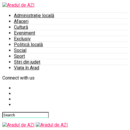
Administrație locală
Afaceri
Cultură
Eveniment
Exclusiv
Politică locală
Social
Sport
Știri din județ
Viața în Arad
Connect with us