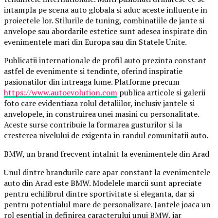
intampla pe scena auto globala si aduc aceste influente in
proiectele lor. Stilurile de tuning, combinatiile de jante si
anvelope sau abordarile estetice sunt adesea inspirate din
evenimentele mari din Europa sau din Statele Unite.
Publicatii internationale de profil auto prezinta constant
astfel de evenimente si tendinte, oferind inspiratie
pasionatilor din intreaga lume. Platforme precum
https://www.autoevolution.com
publica articole si galerii
foto care evidentiaza rolul detaliilor, inclusiv jantele si
anvelopele, in construirea unei masini cu personalitate.
Aceste surse contribuie la formarea gusturilor si la
cresterea nivelului de exigenta in randul comunitatii auto.
BMW, un brand frecvent intalnit la evenimentele din Arad
Unul dintre brandurile care apar constant la evenimentele
auto din Arad este BMW. Modelele marcii sunt apreciate
pentru echilibrul dintre sportivitate si eleganta, dar si
pentru potentialul mare de personalizare. Jantele joaca un
rol esential in definirea caracterului unui BMW, iar