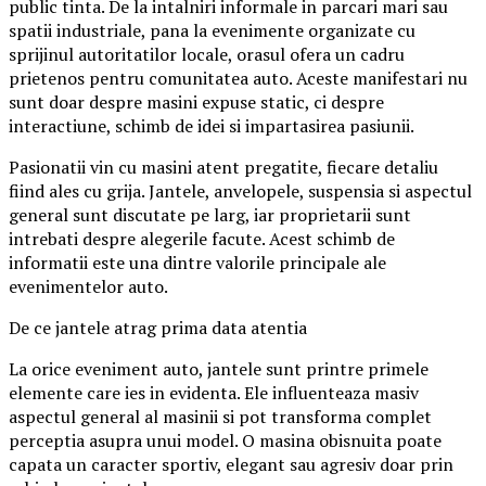
public tinta. De la intalniri informale in parcari mari sau
spatii industriale, pana la evenimente organizate cu
sprijinul autoritatilor locale, orasul ofera un cadru
prietenos pentru comunitatea auto. Aceste manifestari nu
sunt doar despre masini expuse static, ci despre
interactiune, schimb de idei si impartasirea pasiunii.
Pasionatii vin cu masini atent pregatite, fiecare detaliu
fiind ales cu grija. Jantele, anvelopele, suspensia si aspectul
general sunt discutate pe larg, iar proprietarii sunt
intrebati despre alegerile facute. Acest schimb de
informatii este una dintre valorile principale ale
evenimentelor auto.
De ce jantele atrag prima data atentia
La orice eveniment auto, jantele sunt printre primele
elemente care ies in evidenta. Ele influenteaza masiv
aspectul general al masinii si pot transforma complet
perceptia asupra unui model. O masina obisnuita poate
capata un caracter sportiv, elegant sau agresiv doar prin