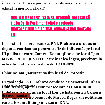
în Parlament căci e perioada liberalismului ăla normal,
educat și meritocratic (I)”
Unul dintre Ionești va avea, probabil, norocul să
fie iarăși în Parlament căci e perioada
liberalismului ăla normal, educat și meritocratic
(I)
In acest articol precizam ca,
PNL Prahova a propus un
deputat condamnat pentru trafic de influență, pe locul
III pe lista pentru Camera Deputaților si pe locul I, un
MINISTRU DE JUSTITIE care incalca legea, precizam in
articolul anterior din data de 19.10.2020.
Chiar ne-am „saturat” sa fim luati de „prosti”…
Organizația PNL Prahova condusă de senatorul Iulian
Citeste in continuare
Dumitrescu, ajuns acum președinte al Consiliului
Județean, a propus ca locul trei pe lista pentru Camera
Iti recomandam
Deputaților să fie ocupat de Mircea Roșca, un politician
care a fost mult timp în vizorul DNA.