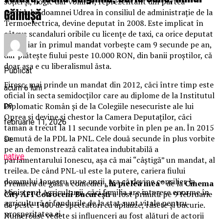
soției și, ilogic dar vomitiv, reprezentant din partea
Găinușă
partidului doamnei Udrea în consiliul de administrație de la
Termoelectrica, devine deputat în 2008. Este implicat în
câteva scandaluri oribile cu licențe de taxi, ca orice deputat
onest, iar în primul mandat vorbește cam 9 secunde pe an,
dar plătește fiului peste 10.000 RON, din banii proștilor, că
doar așa e cu liberalismul ăsta.
Publicat
Firesc, mai prinde un mandat din 2012, căci între timp este
acum 6 luni
oficial în secta semidocților care au diplome de la Institutul
pe
Diplomatic Român și de la Colegiile nesecuriste ale lui
Oprea și devine și chestor la Camera Deputaților, căci
februarie 11, 2026
taman a trecut la 11 secunde vorbite în plen pe an. În 2015
se mută de la PDL la PNL. Cele două secunde în plus vorbite
De
pe an demonstrează calitatea indubitabilă a
native
parlamentarului Ionescu, așa că mai “câștigă” un mandat, al
treilea. De când PNL-ul este la putere, cariera fiului
domnului Ionescu rupe norii, așa că devine consilier la
Premiera de gală a comediei
„În pielea mea”
de la
Cinema
Ministerul Agriculturii, căci familia are interese enorme în
City AFI Cotroceni București
a fost primită pe 9 februarie
agricultură și fondurile de la stat sunt vitale pentru
de peste 1400 de spectatori cu aplauze, râsete și bucurie.
prosperitatea ei.
Numeroase vedete și influenceri au fost alături de actorii