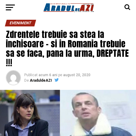
EVENIMENT
Zdrentele trebuie sa stea la
inchisoare – si in Romania trebuie
sa se faca, pana la urma, DREPTATE
!!!
Publicat
acum 6 ani
pe
august 20, 2020
De
AraduldeAZI