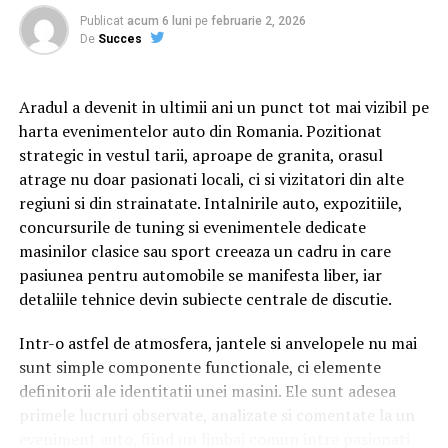
preconcepțiile, pentru a încerca să comunice mai bine
angajat al Guvernului s-a pus in fata noastra pentru a
Publicat
acum 6 luni
pe
februarie 2, 2026
ne îngrădi accesul
între ei.
De
Succes
NU RATATI
În premieră, prima mașină electrică de curse vine la
Aradul a devenit in ultimii ani un punct tot mai vizibil pe
Deva
Cu râs pe săturate, surprize și personaje pline de viață,
harta evenimentelor auto din Romania. Pozitionat
comedia independentă
„În pielea mea”
intră în
strategic in vestul tarii, aproape de granita, orasul
cinematografele din toată țara din 10 februarie.
atrage nu doar pasionati locali, ci si vizitatori din alte
regiuni si din strainatate. Intalnirile auto, expozitiile,
Spectatorilor li s-a pregătit o surpriză pentru data de
concursurile de tuning si evenimentele dedicate
12 februarie: o seară specială „Date Night” organizată în
masinilor clasice sau sport creeaza un cadru in care
mai multe cinematografe din rețeaua Cinema City unde
pasiunea pentru automobile se manifesta liber, iar
toți cei care cumpără un bilet la comedia „În pielea mea”
detaliile tehnice devin subiecte centrale de discutie.
vor primi un premiu garantat din partea Avon.
Intr-o astfel de atmosfera, jantele si anvelopele nu mai
sunt simple componente functionale, ci elemente
Până pe 23 februarie, toți spectatorii din țară care și-au
definitorii ale identitatii unei masini. Ele sunt adesea
cumpărat bilet la filmul „În pielea mea” se pot înscrie în
primele lucruri observate, analizate si comentate la un
cursa pentru un iPhone 17 Pro Max, încărcând dovada
eveniment auto, fiind un limbaj comun intre pasionati