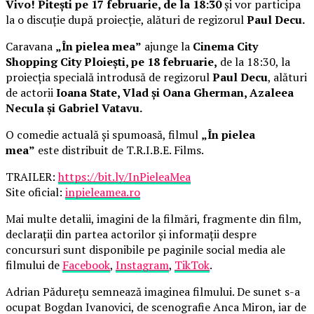
Vivo! Pitești pe 17 februarie, de la 18:30
și vor participa
la o discuție după proiecție, alături de regizorul
Paul Decu.
Caravana
„În pielea mea”
ajunge la
Cinema City
Shopping City Ploiești, pe 18 februarie,
de la 18:30, la
proiecția specială introdusă de regizorul
Paul Decu
, alături
de actorii
Ioana State, Vlad și Oana Gherman, Azaleea
Necula și Gabriel Vatavu.
O comedie actuală și spumoasă, filmul
„În pielea
mea”
este distribuit de T.R.I.B.E. Films.
TRAILER:
https://bit.ly/InPieleaMea
Site oficial:
inpieleamea.ro
Mai multe detalii, imagini de la filmări, fragmente din film,
declarații din partea actorilor și informații despre
concursuri sunt disponibile pe paginile social media ale
filmului de
Facebook
,
Instagram
,
TikTok
.
Adrian Pădurețu semnează imaginea filmului. De sunet s-a
ocupat Bogdan Ivanovici, de scenografie Anca Miron, iar de