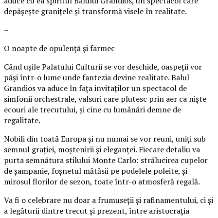
aduce cu ea spiritul Balului Grandios, un spectacol care
depășește granițele și transformă visele în realitate.
–
O noapte de opulență și farmec
Când ușile Palatului Culturii se vor deschide, oaspeții vor
păși într-o lume unde fantezia devine realitate. Balul
Grandios va aduce în fața invitaților un spectacol de
simfonii orchestrale, valsuri care plutesc prin aer ca niște
ecouri ale trecutului, și cine cu lumânări demne de
regalitate.
Nobili din toată Europa și nu numai se vor reuni, uniți sub
semnul grației, moștenirii și eleganței. Fiecare detaliu va
purta semnătura stilului Monte Carlo: strălucirea cupelor
de șampanie, foșnetul mătăsii pe podelele poleite, și
mirosul florilor de sezon, toate într-o atmosferă regală.
Va fi o celebrare nu doar a frumuseții și rafinamentului, ci și
a legăturii dintre trecut și prezent, între aristocrația