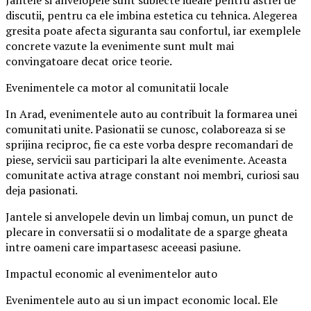
Jantele si anvelopele sunt subiecte ideale pentru astfel de
discutii, pentru ca ele imbina estetica cu tehnica. Alegerea
gresita poate afecta siguranta sau confortul, iar exemplele
concrete vazute la evenimente sunt mult mai
convingatoare decat orice teorie.
Evenimentele ca motor al comunitatii locale
In Arad, evenimentele auto au contribuit la formarea unei
comunitati unite. Pasionatii se cunosc, colaboreaza si se
sprijina reciproc, fie ca este vorba despre recomandari de
piese, servicii sau participari la alte evenimente. Aceasta
comunitate activa atrage constant noi membri, curiosi sau
deja pasionati.
Jantele si anvelopele devin un limbaj comun, un punct de
plecare in conversatii si o modalitate de a sparge gheata
intre oameni care impartasesc aceeasi pasiune.
Impactul economic al evenimentelor auto
Evenimentele auto au si un impact economic local. Ele