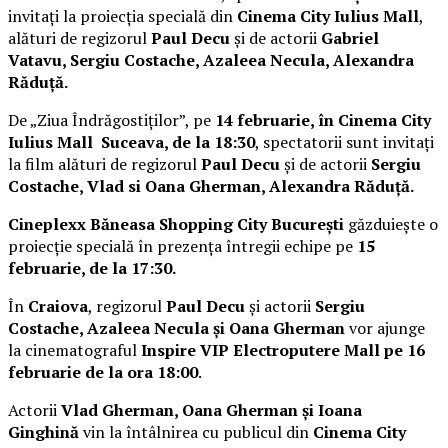
invitați la proiecția specială din
Cinema City Iulius Mall
,
alături de regizorul
Paul Decu
și de actorii
Gabriel
Vatavu, Sergiu Costache, Azaleea Necula, Alexandra
Răduță.
De „Ziua Îndrăgostiților”, pe
14 februarie, în Cinema City
Iulius Mall Suceava, de la 18:30
, spectatorii sunt invitați
la film alături de regizorul
Paul Decu
și de actorii
Sergiu
Costache, Vlad si Oana Gherman, Alexandra Răduță.
Cineplexx Băneasa Shopping City București
găzduiește o
proiecție specială în prezența întregii echipe pe
15
februarie, de la 17:30.
În
Craiova
, regizorul
Paul Decu
și actorii
Sergiu
Costache, Azaleea Necula și Oana Gherman
vor ajunge
la cinematograful
Inspire VIP Electroputere Mall pe 16
februarie de la ora 18:00
.
Actorii
Vlad Gherman, Oana Gherman și Ioana
Ginghină
vin la întâlnirea cu publicul din
Cinema City