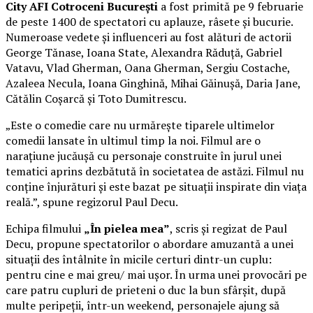
City AFI Cotroceni București
a fost primită pe 9 februarie
de peste 1400 de spectatori cu aplauze, râsete și bucurie.
Numeroase vedete și influenceri au fost alături de actorii
George Tănase, Ioana State, Alexandra Răduță, Gabriel
Vatavu, Vlad Gherman, Oana Gherman, Sergiu Costache,
Azaleea Necula, Ioana Ginghină, Mihai Găinușă, Daria Jane,
Cătălin Coșarcă și Toto Dumitrescu.
„Este o comedie care nu urmărește tiparele ultimelor
comedii lansate în ultimul timp la noi. Filmul are o
narațiune jucăușă cu personaje construite în jurul unei
tematici aprins dezbătută în societatea de astăzi. Filmul nu
conține înjurături și este bazat pe situații inspirate din viața
reală.”, spune regizorul Paul Decu.
Echipa filmului
„În pielea mea”
, scris și regizat de Paul
Decu, propune spectatorilor o abordare amuzantă a unei
situații des întâlnite în micile certuri dintr-un cuplu:
pentru cine e mai greu/ mai ușor. În urma unei provocări pe
care patru cupluri de prieteni o duc la bun sfârșit, după
multe peripeții, într-un weekend, personajele ajung să