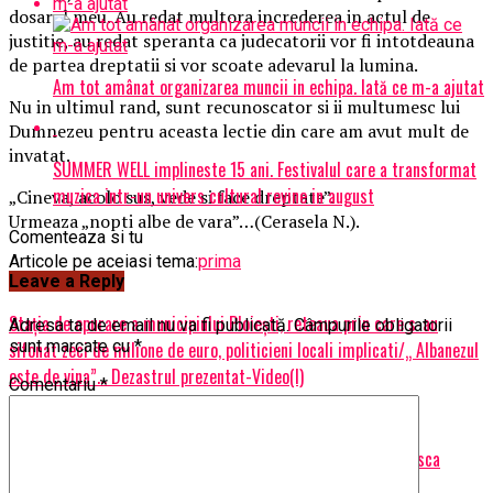
dosarul meu. Au redat multora increderea in actul de
justitie, au redat speranta ca judecatorii vor fi intotdeauna
de partea dreptatii si vor scoate adevarul la lumina.
Am tot amânat organizarea muncii in echipa. Iată ce m-a ajutat
Nu in ultimul rand, sunt recunoscator si ii multumesc lui
Dumnezeu pentru aceasta lectie din care am avut mult de
invatat.
SUMMER WELL implineste 15 ani. Festivalul care a transformat
muzica intr-un univers cultural revine in august
„Cineva, acolo sus, vede si face dreptate”.
Urmeaza „nopti albe de vara”…(Cerasela N.).
Comenteaza si tu
Articole pe aceiasi tema:
prima
Leave a Reply
Urmatorul
Staţia de epurare a municipiului Ploiești, reteaua prin care s-au
Adresa ta de email nu va fi publicată.
Câmpurile obligatorii
sunt marcate cu
*
sifonat zeci de milione de euro, politicieni locali implicati/„ Albanezul
este de vina”… Dezastrul prezentat-Video(I)
Comentariu
*
Nu ratati
„Portocala” va incepe atacul media prin „oamenii” sai din gasca
penala