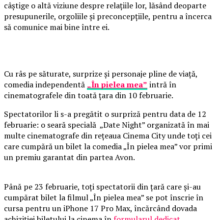
câștige o altă viziune despre relațiile lor, lăsând deoparte
presupunerile, orgoliile și preconcepțiile, pentru a încerca
să comunice mai bine între ei.
Cu râs pe săturate, surprize și personaje pline de viață,
comedia independentă
„În pielea mea”
intră în
cinematografele din toată țara din 10 februarie.
Spectatorilor li s-a pregătit o surpriză pentru data de 12
februarie: o seară specială „Date Night” organizată în mai
multe cinematografe din rețeaua Cinema City unde toți cei
care cumpără un bilet la comedia „În pielea mea” vor primi
un premiu garantat din partea Avon.
Până pe 23 februarie, toți spectatorii din țară care și-au
cumpărat bilet la filmul „În pielea mea” se pot înscrie în
cursa pentru un iPhone 17 Pro Max, încărcând dovada
achiziției biletului la cinema în
formularul dedicat