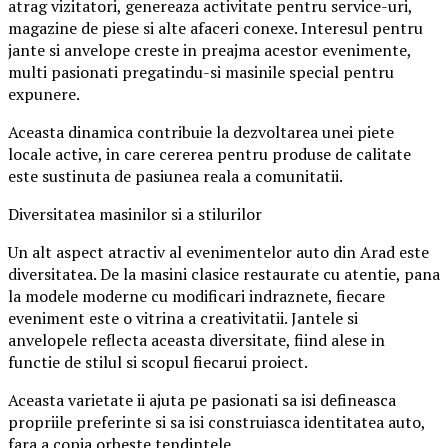
atrag vizitatori, genereaza activitate pentru service-uri,
magazine de piese si alte afaceri conexe. Interesul pentru
jante si anvelope creste in preajma acestor evenimente,
multi pasionati pregatindu-si masinile special pentru
expunere.
Aceasta dinamica contribuie la dezvoltarea unei piete
locale active, in care cererea pentru produse de calitate
este sustinuta de pasiunea reala a comunitatii.
Diversitatea masinilor si a stilurilor
Un alt aspect atractiv al evenimentelor auto din Arad este
diversitatea. De la masini clasice restaurate cu atentie, pana
la modele moderne cu modificari indraznete, fiecare
eveniment este o vitrina a creativitatii. Jantele si
anvelopele reflecta aceasta diversitate, fiind alese in
functie de stilul si scopul fiecarui proiect.
Aceasta varietate ii ajuta pe pasionati sa isi defineasca
propriile preferinte si sa isi construiasca identitatea auto,
fara a copia orbește tendintele.