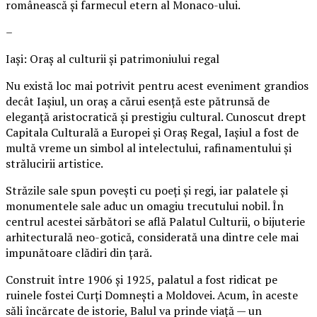
românească și farmecul etern al Monaco-ului.
–
Iași: Oraș al culturii și patrimoniului regal
Nu există loc mai potrivit pentru acest eveniment grandios
decât Iașiul, un oraș a cărui esență este pătrunsă de
eleganță aristocratică și prestigiu cultural. Cunoscut drept
Capitala Culturală a Europei și Oraș Regal, Iașiul a fost de
multă vreme un simbol al intelectului, rafinamentului și
strălucirii artistice.
Străzile sale spun povești cu poeți și regi, iar palatele și
monumentele sale aduc un omagiu trecutului nobil. În
centrul acestei sărbători se află Palatul Culturii, o bijuterie
arhitecturală neo-gotică, considerată una dintre cele mai
impunătoare clădiri din țară.
Construit între 1906 și 1925, palatul a fost ridicat pe
ruinele fostei Curți Domnești a Moldovei. Acum, în aceste
săli încărcate de istorie, Balul va prinde viață — un