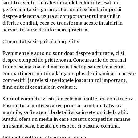
sunt frecvente, mai ales in randul celor interesati de
performanta si siguranta. Pasionatii schimba impresii
despre aderenta, uzura si comportamentul masinii in
diferite conditii, ceea ce transforma aceste intalniri in
adevarate surse de informare practica.
Comunitatea si spiritul competitiv
Evenimentele auto nu sunt doar despre admiratie, ci si
despre competitie prietenoasa. Concursurile de cea mai
frumoasa masina, cel mai reusit setup sau cel mai curat
compartiment motor adauga un plus de dinamica. In aceste
competitii, jantele si anvelopele joaca un rol important,
fiind criterii esentiale in evaluare.
Spiritul competitiv este, de cele mai multe ori, constructiv.
Pasionatii se motiveaza reciproc sa isi imbunatateasca
masinile, sa fie atenti la detalii si sa invete unii de la altii.
Aradul ofera un mediu in care aceasta competitie ramane
una sanatoasa, bazata pe respect si pasiune comuna.
Influenta culturii auto internationale