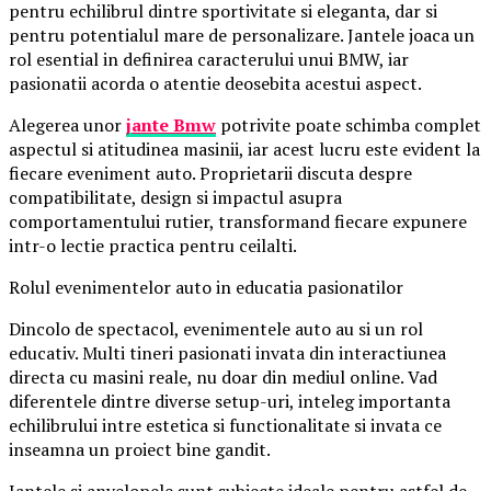
pentru echilibrul dintre sportivitate si eleganta, dar si
pentru potentialul mare de personalizare. Jantele joaca un
rol esential in definirea caracterului unui BMW, iar
pasionatii acorda o atentie deosebita acestui aspect.
Alegerea unor
jante Bmw
potrivite poate schimba complet
aspectul si atitudinea masinii, iar acest lucru este evident la
fiecare eveniment auto. Proprietarii discuta despre
compatibilitate, design si impactul asupra
comportamentului rutier, transformand fiecare expunere
intr-o lectie practica pentru ceilalti.
Rolul evenimentelor auto in educatia pasionatilor
Dincolo de spectacol, evenimentele auto au si un rol
educativ. Multi tineri pasionati invata din interactiunea
directa cu masini reale, nu doar din mediul online. Vad
diferentele dintre diverse setup-uri, inteleg importanta
echilibrului intre estetica si functionalitate si invata ce
inseamna un proiect bine gandit.