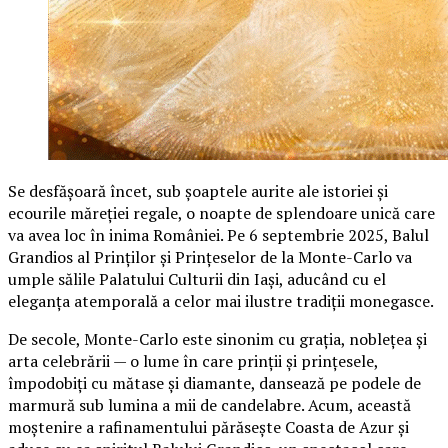
Se desfășoară încet, sub șoaptele aurite ale istoriei și
ecourile măreției regale, o noapte de splendoare unică care
va avea loc în inima României. Pe 6 septembrie 2025, Balul
Grandios al Prinților și Prințeselor de la Monte-Carlo va
umple sălile Palatului Culturii din Iași, aducând cu el
eleganța atemporală a celor mai ilustre tradiții monegasce.
De secole, Monte-Carlo este sinonim cu grația, noblețea și
arta celebrării — o lume în care prinții și prințesele,
împodobiți cu mătase și diamante, dansează pe podele de
marmură sub lumina a mii de candelabre. Acum, această
moștenire a rafinamentului părăsește Coasta de Azur și