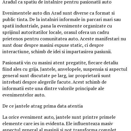
Aradul ca spatiu de intalnire pentru pasionatii auto
Evenimentele auto din Arad sunt diverse ca format si
public tinta. De la intalniri informale in parcari mari sau
spatii industriale, pana la evenimente organizate cu
sprijinul autoritatilor locale, orasul ofera un cadru
prietenos pentru comunitatea auto. Aceste manifestari nu
sunt doar despre masini expuse static, ci despre
interactiune, schimb de idei si impartasirea pasiunii.
Pasionatii vin cu masini atent pregatite, fiecare detaliu
fiind ales cu grija. Jantele, anvelopele, suspensia si aspectul
general sunt discutate pe larg, iar proprietarii sunt
intrebati despre alegerile facute. Acest schimb de
informatii este una dintre valorile principale ale
evenimentelor auto.
De ce jantele atrag prima data atentia
La orice eveniment auto, jantele sunt printre primele
elemente care ies in evidenta. Ele influenteaza masiv
aspectul general al masinii si pot transforma complet