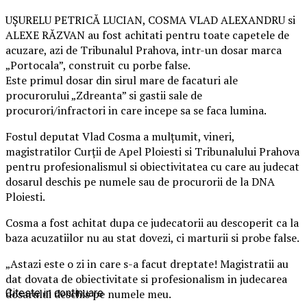
UŞURELU PETRICĂ LUCIAN, COSMA VLAD ALEXANDRU si
ALEXE RĂZVAN au fost achitati pentru toate capetele de
acuzare, azi de Tribunalul Prahova, intr-un dosar marca
„Portocala”, construit cu porbe false.
Este primul dosar din sirul mare de facaturi ale
procurorului „Zdreanta” si gastii sale de
procurori/infractori in care incepe sa se faca lumina.
Fostul deputat Vlad Cosma a mulțumit, vineri,
magistratilor Curții de Apel Ploiesti si Tribunalului Prahova
pentru profesionalismul si obiectivitatea cu care au judecat
dosarul deschis pe numele sau de procurorii de la DNA
Ploiesti.
Cosma a fost achitat dupa ce judecatorii au descoperit ca la
baza acuzatiilor nu au stat dovezi, ci marturii si probe false.
„Astazi este o zi in care s-a facut dreptate! Magistratii au
dat dovata de obiectivitate si profesionalism in judecarea
dosarului deschis pe numele meu.
Citeste in continuare