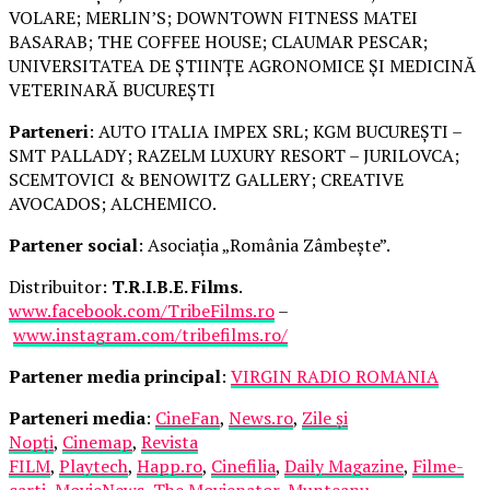
VOLARE; MERLIN’S; DOWNTOWN FITNESS MATEI
BASARAB; THE COFFEE HOUSE; CLAUMAR PESCAR;
UNIVERSITATEA DE ȘTIINȚE AGRONOMICE ȘI MEDICINĂ
VETERINARĂ BUCUREȘTI
Parteneri
: AUTO ITALIA IMPEX SRL; KGM BUCUREȘTI –
SMT PALLADY; RAZELM LUXURY RESORT – JURILOVCA;
SCEMTOVICI & BENOWITZ GALLERY; CREATIVE
AVOCADOS; ALCHEMICO.
Partener social
: Asociația „România Zâmbește”.
Distribuitor:
T.R.I.B.E. Films
.
www.facebook.com/TribeFilms.ro
–
www.instagram.com/tribefilms.ro/
Partener media principal
:
VIRGIN RADIO ROMANIA
Parteneri media
:
CineFan
,
News.ro
,
Zile și
Nopți
,
Cinemap
,
Revista
FILM
,
Playtech
,
Happ.ro
,
Cinefilia
,
Daily Magazine
,
Filme-
carti
,
MovieNews
,
The Movienator
,
Munteanu
.