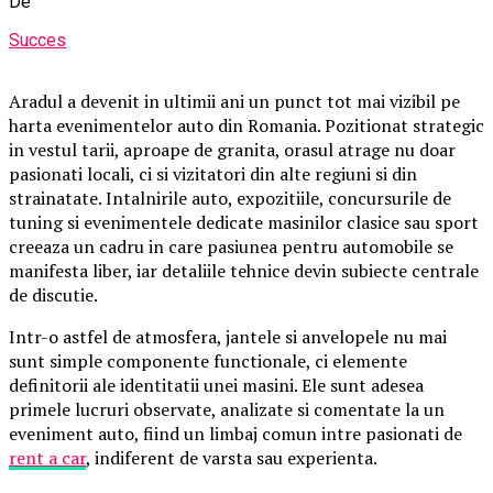
De
Succes
Aradul a devenit in ultimii ani un punct tot mai vizibil pe
harta evenimentelor auto din Romania. Pozitionat strategic
in vestul tarii, aproape de granita, orasul atrage nu doar
pasionati locali, ci si vizitatori din alte regiuni si din
strainatate. Intalnirile auto, expozitiile, concursurile de
tuning si evenimentele dedicate masinilor clasice sau sport
creeaza un cadru in care pasiunea pentru automobile se
manifesta liber, iar detaliile tehnice devin subiecte centrale
de discutie.
Intr-o astfel de atmosfera, jantele si anvelopele nu mai
sunt simple componente functionale, ci elemente
definitorii ale identitatii unei masini. Ele sunt adesea
primele lucruri observate, analizate si comentate la un
eveniment auto, fiind un limbaj comun intre pasionati de
rent a car
, indiferent de varsta sau experienta.