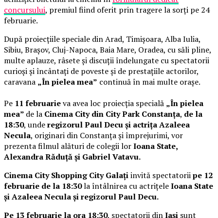
concursului
, premiul fiind oferit prin tragere la sorți pe 24
februarie.
După proiecțiile speciale din Arad, Timișoara, Alba Iulia,
Sibiu, Brașov, Cluj-Napoca, Baia Mare, Oradea, cu săli pline,
multe aplauze, râsete și discuții îndelungate cu spectatorii
curioși și încântați de poveste și de prestațiile actorilor,
caravana
„În pielea mea”
continuă în mai multe orașe.
Pe
11 februarie
va avea loc proiecția specială
„În pielea
mea”
de la
Cinema City din City Park Constanța
,
de la
18:30
, unde
regizorul Paul Decu și actrița Azaleea
Necula
, originari din Constanța și împrejurimi, vor
prezenta filmul alături de colegii lor
Ioana State,
Alexandra Răduță și Gabriel Vatavu.
Cinema City Shopping City Galați
invită spectatorii
pe 12
februarie de la 18:30
la întâlnirea cu actrițele
Ioana State
și Azaleea Necula și regizorul Paul Decu.
Pe 13 februarie la ora 18:30
, spectatorii din
Iași
sunt