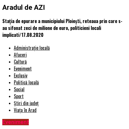
Aradul de AZI
Staţia de epurare a municipiului Ploiești, reteaua prin care s-
au sifonat zeci de milione de euro, politicieni locali
implicati/17.08.2020
Administrație locală
Afaceri
Cultură
Eveniment
Exclusiv
Politică locală
Social
Sport
Știri din județ
Viața în Arad
Eveniment