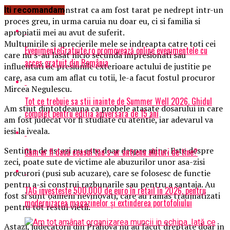
Astazi, s-a demonstrat ca am fost tarat pe nedrept intr-un
Iti recomandam
proces greu, in urma caruia nu doar eu, ci si familia si
apropiatii mei au avut de suferit.
Multumirile si aprecierile mele se indreapta catre toti cei
EvenimenteGratuite.ro promovează online evenimentele cu
care nu s-au lasat nicio secunda impresionati sau
acces gratuit din România
influentati de presiunile exterioare actului de justitie pe
care, asa cum am aflat cu totii, le-a facut fostul procuror
Mircea Negulescu.
Tot ce trebuie sa stii inainte de Summer Well 2026. Ghidul
Am stiut dintotdeauna ca probele atasate dosarului in care
complet pentru editia aniversara de 15 ani
am fost judecat vor fi studiate cu atentie, iar adevarul va
iesi la iveala.
Sentinta de astazi nu este doar despre mine. Este despre
Cum ar fi dacă ceasul tău s-ar antrena alături de tine?
zeci, poate sute de victime ale abuzurilor unor asa-zisi
procurori (pusi sub acuzare), care se folosesc de functie
pentru a-si construi razbunarile sau pentru a santaja. Au
TAG investește 500.000 de euro în retail în 2026, pentru
fost si sunt oameni nevinovati, care au ramas traumatizati
modernizarea magazinelor și extinderea portofoliului
pentru tot restul vietii.
Astazi, judecatorii din Prahova nu au facut dreptate doar in