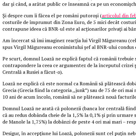
dar și când, a arătat public ce înseamnă ca pe un economișche 
Și despre cum îi făcea el pe români putoroși (
articolul din fe
costurile de împrumut din Zona Euro, de 5 mici decât costuri
contrapune ideea că BNR-ul este al acționarilor privați ai bănc
Am încercat să îmi imaginez reacția lui Virgil Măgureanu (cel 
spus Virgil Măgureanu econimistului șef al BNR-ului condus d
Pe scurt, domnul Loază ne explică faptul că românii trebuie s
contrapondere la ceea ce argumentez de la începutul crizei și
Centrală a Rusiei a făcut-o).
Loază ne explică că este normal ca Românii să plătească dobâ
Grecia (Grecia fiind la categoria ,,junk”) sau de 75 de ori ma
10 ani de acum încolo, românii să ne plătească nouă facturile
Domnul Loază ne arată că polonezii (banca lor centrală fiind
că au redus dobânda cheie de la 1,5% la 0,1% și prin urmare
de Manole la 1,75%) la dobânzi de peste 4 ori mai mari – res
Desigur, în accepțiune lui Loază, polonezii sunt cel puțin neb