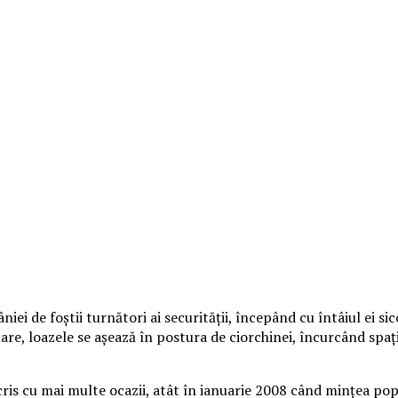
iei de foștii turnători ai securității, începând cu întâiul ei s
are, loazele se așează în postura de ciorchinei, încurcând spa
is cu mai multe ocazii, atât în ianuarie 2008 când mințea popu