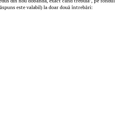
redus din nou dobânda, exact când trebuia”, pe fondul
răspuns este valabil) la doar două întrebări: