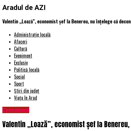
Aradul de AZI
Valentin ,,Loază”, economist șef la Benereu, nu înțelege că deco
Administrație locală
Afaceri
Cultură
Eveniment
Exclusiv
Politică locală
Social
Sport
Știri din județ
Viața în Arad
Eveniment
Valentin ,,Loază”, economist șef la Benereu,