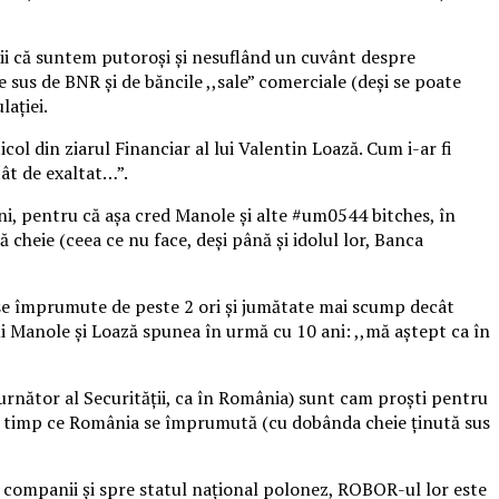
i că suntem putoroși și nesuflând un cuvânt despre
us de BNR și de băncile ,,sale” comerciale (deși se poate
lației.
col din ziarul Financiar al lui Valentin Loază. Cum i-ar fi
ât de exaltat…”.
ni, pentru că așa cred Manole și alte #um0544 bitches, în
heie (ceea ce nu face, deși până și idolul lor, Banca
 se împrumute de peste 2 ori și jumătate mai scump decât
lui Manole și Loază spunea în urmă cu 10 ani: ,,mă aștept ca în
urnător al Securității, ca în România) sunt cam proști pentru
în timp ce România se împrumută (cu dobânda cheie ținută sus
e, companii și spre statul național polonez, ROBOR-ul lor este