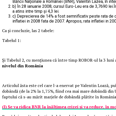
Băncii Naţionale a României (BNR), Valentin Lazea, în inte
b) În 28 ianuarie 2008, cursul Euro-Leu era de 3,7690 lei.Î
a atins intre timp și 4,3 lei.
c) Deprecierea de 14% a fost semnificativ peste rata de dob
inflatiei in 2008 fata de 2007. Apropos, rata inflatiei in 20
Ca și concluzie, las 2 tabele:
Tabelul 1:
Și Tabelul 2, cu mențiunea că între timp ROBOR-ul la 3 luni a
nivelul din România
Articolul ăsta este cel care l-a enervat pe Valentin Loază, p
dobândă (de la 2% la 1,75%, fiind cea mai mare dobândă din U
faptului că s-au mărit marjele de dobândă plătite în România
(I) Se va ridica BNR la înălțimea crizei și va reduce, în