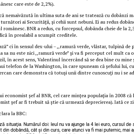
ânesc care este de 2,2%).
ă nemaivăzută în ultima suta de ani se tratează cu dobânzi ma
turnători ai Securității, și cehii sunt nebuni. Ei au redus dob
l românesc. BNR a redus, cu forcepsul, dobânda cheie de la 2,
dică în prealabil a scumpit creditele.
ză” ci în sensul dex-ului – ,,ramură verde, vlăstar, tulpină de
 sa nu este nici ,,ramură verde” și va fi perceput cel mult ca 
il, în acest sens, Valentinul încercând să se dea bine cu mine
i telefon de la Washington, în care spuneam că șefului lui, cun
Șercan care demonstra că totuși unii dintre cunoscuți nu i se ad
ui economist șef al BNR, cel care mințea populația în 2008 că l
omist șef ar fi trebuit să știe că urmează deprecierea). Iată ce
clara la BBC:
ză situaţia. Numărul doi: leul nu va ajunge la 4 lei euro, cursul de
tât din dobândă, cât şi din curs, care atunci va fi mai puternic, mai