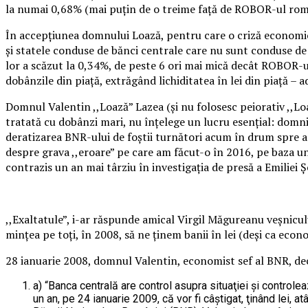
la numai 0,68% (mai puțin de o treime față de ROBOR-ul rom
În accepțiunea domnului Loază, pentru care o criză economic
și statele conduse de bănci centrale care nu sunt conduse de 
lor a scăzut la 0,34%, de peste 6 ori mai mică decât ROBOR-u
dobânzile din piață, extrăgând lichiditatea în lei din piață – a
Domnul Valentin ,,Loază” Lazea (și nu folosesc peiorativ ,,Loa
tratată cu dobânzi mari, nu înțelege un lucru esențial: domnia
deratizarea BNR-ului de foștii turnători acum în drum spre az
despre grava ,,eroare” pe care am făcut-o în 2016, pe baza unu
contrazis un an mai târziu în investigația de presă a Emiliei 
,,Exaltatule”, i-ar răspunde amical Virgil Măgureanu veșnicul
mințea pe toți, în 2008, să ne ținem banii în lei (deși ca econ
28 ianuarie 2008, domnul Valentin, economist sef al BNR, de
a) “Banca centrală are control asupra situaţiei şi controlea
un an, pe 24 ianuarie 2009, că vor fi câştigat, ţinând lei, a