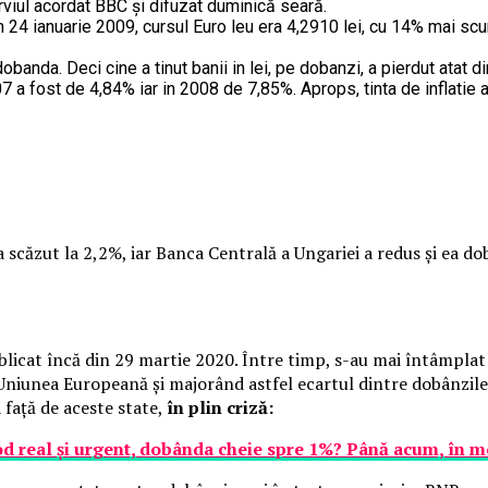
rviul acordat BBC şi difuzat duminică seară.
n 24 ianuarie 2009, cursul Euro leu era 4,2910 lei, cu 14% mai scu
anda. Deci cine a tinut banii in lei, pe dobanzi, a pierdut atat d
07 a fost de 4,84% iar in 2008 de 7,85%. Aprops, tinta de inflatie a
 scăzut la 2,2%, iar Banca Centrală a Ungariei a redus și ea do
ublicat încă din 29 martie 2020. Între timp, s-au mai întâmplat 
niunea Europeană și majorând astfel ecartul dintre dobânzile 
 față de aceste state,
în plin criză:
 mod real și urgent, dobânda cheie spre 1%? Până acum, în m