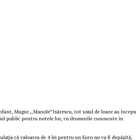
icofant, Mugur ,,Manole” Isărescu, tot soiul de loaze au începu
țiul public pentru notele lor, cu drumurile cunoscute în
lația că valoarea de 4 lei pentru un Euro nu va fi depășită,