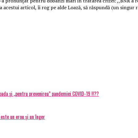
s-a pronunțat pentru dobânzi mari în tratarea crizei: ,,BNR a 
ea acestui articol, îi rog pe alde Loază, să răspundă (un singur 
rioada și ,,pentru prevenirea” pandemiei COVID-19 !!??
 este un erou și un înger