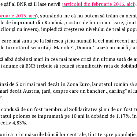
șăf al BNR să îl lase nervii (
articolul din februarie 2016, aici
).
bruarie 2015, aici
), spunându-ne că nu putem să trăim ca nemți
le de împrumut din România, costuri de împrumut care, ținute s
ilor și nu invers), împiedică creșterea nivelului de trai al popu
care mai suna pe la Isărescu și nu numai) la cel mai recent arti
e turnotărul securității Manole? ,,Domnu’ Loază nu mai fiți at
ă aibă dobânzi mari în cea mai mare criză din ultima sută de a
 anume că BNR trebuie să reducă semnificativ rata de dobândă c
nzi de 5 ori mai mari decât în Zona Euro, iar statul român să
i mari decât Austria, țară, despre care un bancher ,,darling” al 
”.
 condusă de un fost membru al Solidaritatea și nu de un fost t
 statul polonez se împrumută pe 10 ani la dobânzi de 1,17%, 
pectiv 4,83%.
uni că prin măsurile băncii lor centrale, țintite spre populați