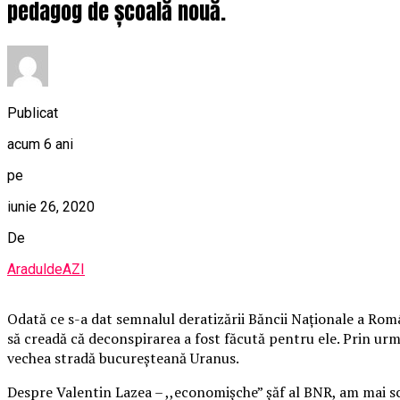
pedagog de școală nouă.
Publicat
acum 6 ani
pe
iunie 26, 2020
De
AraduldeAZI
Odată ce s-a dat semnalul deratizării Băncii Naționale a Român
să creadă că deconspirarea a fost făcută pentru ele. Prin urm
vechea stradă bucureșteană Uranus.
Despre Valentin Lazea – ,,economișche” șăf al BNR, am mai scr