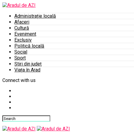
Administrație locală
Afaceri
Cultură
Eveniment
Exclusiv
Politică locală
Social
Sport
Știri din județ
Viața în Arad
Connect with us