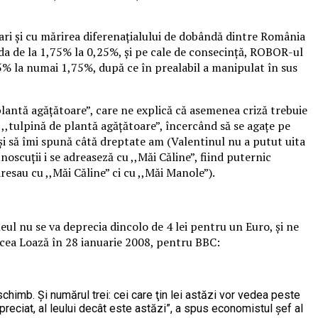
ri și cu mărirea diferenațialului de dobândă dintre România
ânda de la 1,75% la 0,25%, și pe cale de consecință, ROBOR-ul
5% la numai 1,75%, după ce în prealabil a manipulat în sus
 plantă agățătoare”, care ne explică că asemenea criză trebuie
o ,,tulpină de plantă agățătoare”, încercând să se agațe pe
 și să îmi spună câtă dreptate am (Valentinul nu a putut uita
oscuții i se adreaseză cu ,,Măi Căline”, fiind puternic
resau cu ,,Măi Căline” ci cu ,,Măi Manole”).
eul nu se va deprecia dincolo de 4 lei pentru un Euro, și ne
 zicea Loază în 28 ianuarie 2008, pentru BBC:
 schimb. Şi numărul trei: cei care ţin lei astăzi vor vedea peste
 apreciat, al leului decât este astăzi”, a spus economistul şef al