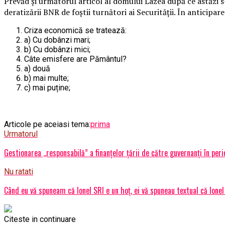
Prevăd și următorul articol al domului Lazea după ce astăzi 
deratizării BNR de foștii turnători ai Securității. În anticipar
Criza economică se tratează:
a) Cu dobânzi mari;
b) Cu dobânzi mici;
Câte emisfere are Pământul?
a) două
b) mai multe;
c) mai puține;
Articole pe aceiasi tema:
prima
Urmatorul
Gestionarea ,,responsabilă” a finanțelor țării de către guvernanți în pe
Nu ratati
Când eu vă spuneam că Ionel SRI e un hoț, ei vă spuneau textual că Ionel
Citeste in continuare