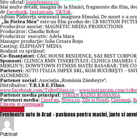
Site oficial:
inpieleamea.ro
Mai multe detalii, imagini de la filmări, fragmente din film, de
de
Facebook
,
Instagram
,
TikTok
.
Adrian Pădurețu semnează imaginea filmului. De sunet s-a ocu
„În Pielea Mea”
este un film produs de: CB MOTION PICTU
Producător asociat: MAGNETIC MEDIA PRODUCTIONS
Producător: Claudiu Boboc
Producător executiv: Adela Mara
Manager producție: Iulia Cezara Roșu
Casting: ELEPHANT MEDIA
Realizat cu sprijinul:
Co-finanțatori:
C&C HOUSE RESIDENCE, S&I BEST CORPOR
Sponsori
: CLINICA RMN TINERETULUI; CLINICA IMAMED;
MERLIN’S; DOWNTOWN FITNESS MATEI BASARAB; THE COF
Parteneri
: AUTO ITALIA IMPEX SRL; KGM BUCUREȘTI – S
ALCHEMICO.
Partener social
: Asociația „România Zâmbește”.
Distribuitor:
T.R.I.B.E. Films
.
www.facebook.com/TribeFilms.ro
–
www.instagram.com/tribef
Partener media principal
:
VIRGIN RADIO ROMANIA
Parteneri media
:
CineFan
,
News.ro
,
Zile și Nopți
,
Cinemap
,
R
Citeste in continuare
Eveniment
Evenimente auto in Arad – pasiunea pentru masini, jante si an
Publicat