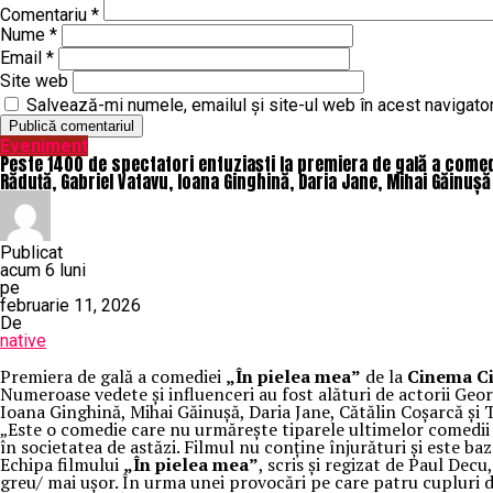
Comentariu
*
Nume
*
Email
*
Site web
Salvează-mi numele, emailul și site-ul web în acest navigato
Eveniment
Peste 1400 de spectatori entuziaști la premiera de gală a comed
Răduță, Gabriel Vatavu, Ioana Ginghină, Daria Jane, Mihai Găinușă
Publicat
acum 6 luni
pe
februarie 11, 2026
De
native
Premiera de gală a comediei
„În pielea mea”
de la
Cinema Ci
Numeroase vedete și influenceri au fost alături de actorii G
Ioana Ginghină, Mihai Găinușă, Daria Jane, Cătălin Coșarcă și
„Este o comedie care nu urmărește tiparele ultimelor comedii l
în societatea de astăzi. Filmul nu conține înjurături și este baz
Echipa filmului
„În pielea mea”
, scris și regizat de Paul Dec
greu/ mai ușor. În urma unei provocări pe care patru cupluri d