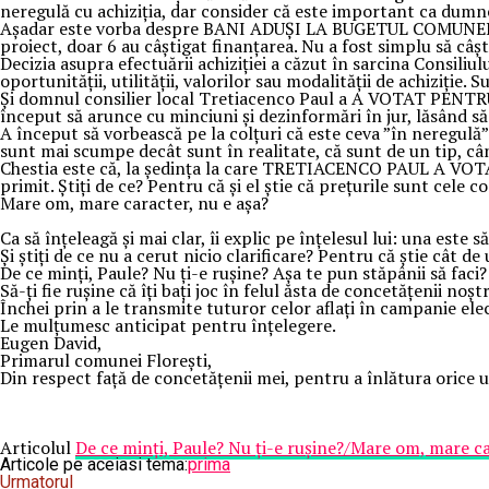
neregulă cu achiziția, dar consider că este important ca dumn
Așadar este vorba despre BANI ADUȘI LA BUGETUL COMUNEI. Nu 
proiect, doar 6 au câștigat finanțarea. Nu a fost simplu să câ
Decizia asupra efectuării achiziției a căzut în sarcina Consil
oportunității, utilității, valorilor sau modalității de achiziție. 
Și domnul consilier local Tretiacenco Paul a A VOTAT PENTRU –
început să arunce cu minciuni și dezinformări în jur, lăsând să
A început să vorbească pe la colțuri că este ceva ”în neregulă”
sunt mai scumpe decât sunt în realitate, că sunt de un tip, cân
Chestia este că, la ședința la care TRETIACENCO PAUL A VOTAT 
primit. Știți de ce? Pentru că și el știe că prețurile sunt cele c
Mare om, mare caracter, nu e așa?
Ca să înțeleagă și mai clar, îi explic pe înțelesul lui: una este 
Și știți de ce nu a cerut nicio clarificare? Pentru că știe cât d
De ce minți, Paule? Nu ți-e rușine? Așa te pun stăpânii să faci
Să-ți fie rușine că îți bați joc în felul ăsta de concetățenii no
Închei prin a le transmite tuturor celor aflați în campanie elec
Le mulțumesc anticipat pentru înțelegere.
Eugen David,
Primarul comunei Florești,
Din respect față de concetățenii mei, pentru a înlătura orice
Articolul
De ce minți, Paule? Nu ți-e rușine?/Mare om, mare c
Articole pe aceiasi tema:
prima
Urmatorul