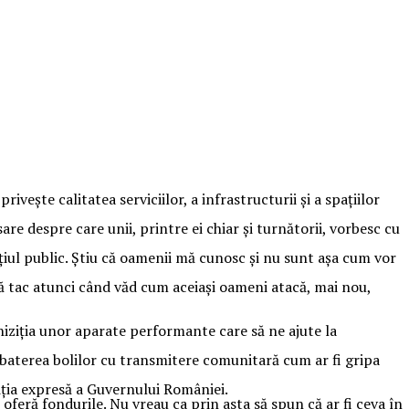
ește calitatea serviciilor, a infrastructurii și a spațiilor
e despre care unii, printre ei chiar și turnătorii, vorbesc cu
țiul public. Știu că oamenii mă cunosc și nu sunt așa cum vor
să tac atunci când văd cum aceiași oameni atacă, mai nou,
ziția unor aparate performante care să ne ajute la
mbaterea bolilor cu transmitere comunitară cum ar fi gripa
diția expresă a Guvernului României.
oferă fondurile. Nu vreau ca prin asta să spun că ar fi ceva în