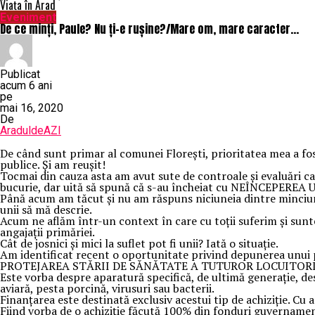
Viața în Arad
Eveniment
De ce minți, Paule? Nu ți-e rușine?/Mare om, mare caracter…
Publicat
acum 6 ani
pe
mai 16, 2020
De
AraduldeAZI
De când sunt primar al comunei Florești, prioritatea mea a fost 
publice. Și am reușit!
Tocmai din cauza asta am avut sute de controale și evaluări ca
bucurie, dar uită să spună că s-au încheiat cu NEÎNCEPER
Până acum am tăcut și nu am răspuns niciuneia dintre minciuni
unii să mă descrie.
Acum ne aflăm într-un context în care cu toții suferim și sunt
angajații primăriei.
Cât de josnici și mici la suflet pot fi unii? Iată o situație.
Am identificat recent o oportunitate privind depunerea unui 
PROTEJAREA STĂRII DE SĂNĂTATE A TUTUROR LOCUITOR
Este vorba despre aparatură specifică, de ultimă generație, d
aviară, pesta porcină, virusuri sau bacterii.
Finanțarea este destinată exclusiv acestui tip de achiziție. Cu 
Fiind vorba de o achiziție făcută 100% din fonduri guvernamenta