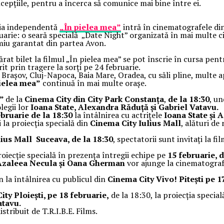
ncepțiile, pentru a încerca să comunice mai bine între ei.
edia independentă
„În pielea mea”
intră în cinematografele din
ruarie: o seară specială „Date Night” organizată în mai multe 
miu garantat din partea Avon.
ărat bilet la filmul „În pielea mea” se pot înscrie în cursa pen
rit prin tragere la sorți pe 24 februarie.
, Brașov, Cluj-Napoca, Baia Mare, Oradea, cu săli pline, multe ap
ielea mea”
continuă în mai multe orașe.
a”
de la
Cinema City din City Park Constanța
,
de la 18:30
, u
legii lor
Ioana State, Alexandra Răduță și Gabriel Vatavu.
ebruarie de la 18:30
la întâlnirea cu actrițele
Ioana State și 
 la proiecția specială din
Cinema City Iulius Mall
, alături de
lius Mall Suceava, de la 18:30
, spectatorii sunt invitați la fi
oiecție specială în prezența întregii echipe pe
15 februarie, d
 Azaleea Necula și Oana Gherman
vor ajunge la cinematograf
n la întâlnirea cu publicul din
Cinema City Vivo! Pitești pe 17
ty Ploiești, pe 18 februarie,
de la 18:30, la proiecția specia
atavu.
istribuit de T.R.I.B.E. Films.