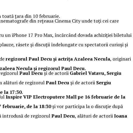
 toată țara din 10 februarie.
cinematografe din rețeaua Cinema City unde toți cei care
tru un iPhone 17 Pro Max, încărcând dovada achiziției biletului
lauze, râsete și discuții îndelungate cu spectatorii curioși și
nde
regizorul Paul Decu și actrița Azaleea Necula
, originari
Azaleea Necula și regizorul Paul Decu.
 regizorul
Paul Decu
și de actorii
Gabriel Vatavu, Sergiu
lm alături de regizorul
Paul Decu
și de actorii
Sergiu
e la 17:30.
ul
Inspire VIP Electroputere Mall pe 16 februarie de la
 februarie, de la 18:30
și vor participa la o discuție după
lă introdusă de regizorul
Paul Decu
, alături de actorii
Ioana