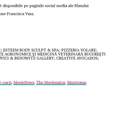
t disponibile pe paginile social media ale filmului
ume Francisca Vass.
; ESTEEM BODY SCULPT & SPA; PIZZERIA VOLARE;
ȚE AGRONOMICE ȘI MEDICINĂ VETERINARĂ BUCUREȘTI
TOVICI & BENOWITZ GALLERY; CREATIVE AVOCADOS;
e-carti
,
MovieNews
,
The Movienator
,
Munteanu
.