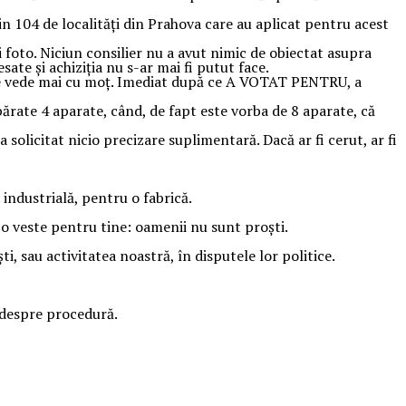
104 de localități din Prahova care au aplicat pentru acest
 foto. Niciun consilier nu a avut nimic de obiectat asupra
esate și achiziția nu s-ar mai fi putut face.
l se vede mai cu moț. Imediat după ce A VOTAT PENTRU, a
părate 4 aparate, când, de fapt este vorba de 8 aparate, că
licitat nicio precizare suplimentară. Dacă ar fi cerut, ar fi
a industrială, pentru o fabrică.
m o veste pentru tine: oamenii nu sunt proști.
i, sau activitatea noastră, în disputele lor politice.
 despre procedură.