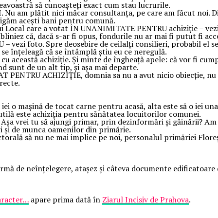
eavoastră să cunoașteți exact cum stau lucrurile.
am plătit nici măcar consultanța, pe care am făcut noi. Din 
știgăm acești bani pentru comună.
iului Local care a votat ÎN UNANIMITATE PENTRU achiziție – vezi
Subliniez că, dacă s-ar fi opus, fondurile nu ar mai fi putut fi acc
 vezi foto. Spre deosebire de ceilalți consilieri, probabil e
 se înțeleagă că se întâmplă știu eu ce neregulă.
 cu această achiziție. Și minte de îngheață apele: că vor fi cum
d sunt de un alt tip, și așa mai departe.
PENTRU ACHIZIȚIE, domnia sa nu a avut nicio obiecție, nu a so
orecte.
să iei o mașină de tocat carne pentru acasă, alta este să o iei un
e utilă este achiziția pentru sănătatea locuitorilor comunei.
? Așa vrei tu să ajungi primar, prin dezinformări și găinării? A
ștri și de munca oamenilor din primărie.
torală să nu ne mai implice pe noi, personalul primăriei Floreșt
 urmă de neînțelegere, atașez și câteva documente edificatoare
aracter…
apare prima dată în
Ziarul Incisiv de Prahova
.