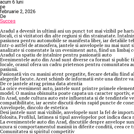
acum 6 luni
pe
februarie 2, 2026
De
Succes
Aradul a devenit in ultimii ani un punct tot mai vizibil pe har
locali, ci si vizitatori din alte regiuni si din strainatate. Int
pasiunea pentru automobile se manifesta liber, iar detaliile te
Intr-o astfel de atmosfera, jantele si anvelopele nu mai sunt 
analizate si comentate la un eveniment auto, fiind un limbaj 
Aradul ca spatiu de intalnire pentru pasionatii auto
Evenimentele auto din Arad sunt diverse ca format si public tin
locale, orasul ofera un cadru prietenos pentru comunitatea aut
pasiunii.
Pasionatii vin cu masini atent pregatite, fiecare detaliu fiind a
alegerile facute. Acest schimb de informatii este una dintre va
De ce jantele atrag prima data atentia
La orice eveniment auto, jantele sunt printre primele element
model. O masina obisnuita poate capata un caracter sportiv, e
In Arad, unde cultura auto este influentata si de tendintele ve
compatibilitate, iar aceste discutii devin rapid puncte de con
Anvelopele, dincolo de estetica
Desi jantele sunt mai vizibile, anvelopele sunt la fel de imp
folosita. Profilul, latimea si tipul anvelopelor pot indica daca 
La evenimentele auto din Arad, discutiile despre anvelope sunt
uzura si comportamentul masinii in diferite conditii, ceea ce 
Comunitatea si spiritul competitiv