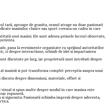
ul tarii, aproape de granita, orasul atrage nu doar pasionati
 dedicate masinilor clasice sau sport creeaza un cadru in care
titatii unei masini. Ele sunt adesea primele lucruri observate,
xperienta.
iale, pana la evenimente organizate cu sprijinul autoritatilor
, ci despre interactiune, schimb de idei si impartasirea
sunt discutate pe larg, iar proprietarii sunt intrebati despre
l al masinii si pot transforma complet perceptia asupra unui
 discuta despre dimensiuni, materiale, offset si
l vizual si spun multe despre modul in care masina este
doar expunerii.
 si siguranta. Pasionatii schimba impresii despre aderenta,
ctica.