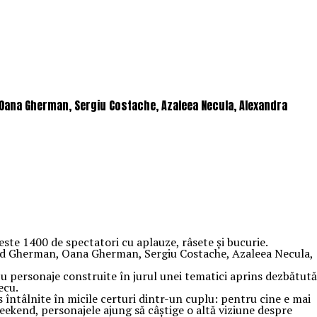
, Oana Gherman, Sergiu Costache, Azaleea Necula, Alexandra
este 1400 de spectatori cu aplauze, râsete și bucurie.
Vlad Gherman, Oana Gherman, Sergiu Costache, Azaleea Necula,
cu personaje construite în jurul unei tematici aprins dezbătută
ecu.
s întâlnite în micile certuri dintr-un cuplu: pentru cine e mai
weekend, personajele ajung să câștige o altă viziune despre