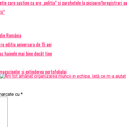
in care sustine ca are „politia” si parchetele la picioare/Inregistrari a
ii”
 din România
ru editia aniversara de 15 ani
osc hainele mai bine decât tine
agazinelor și extinderea portofoliului
 marcate cu
*