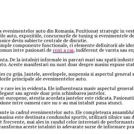
ta evenimentelor auto din Romania. Pozitionat strategic in vest
alnirile auto, expozitiile, concursurile de tuning si evenimentele
hnice devin subiecte centrale de discutie.
simple componente functionale, ci elemente definitorii ale iden
comun intre pasionati de
rent a car
, indiferent de varsta sau e
ta. De la intalniri informale in parcari mari sau spatii industr
o. Aceste manifestari nu sunt doar despre masini expuse static
les cu grija. Jantele, anvelopele, suspensia si aspectul general 
lorile principale ale evenimentelor auto.
e care ies in evidenta. Ele influenteaza masiv aspectul genera
legant sau agresiv doar prin schimbarea jantelor.
st-europene, atentia acordata jantelor este ridicata. Pasionatii
exiune intre oameni care nu s-au mai intalnit pana atunci.
ortante in cadrul evenimentelor auto. Ele completeaza ansamblu
masina este destinata condusului sportiv, utilizarii zilnice sau 
 frecvente, mai ales in randul celor interesati de performanta
transforma aceste intalniri in adevarate surse de informare pra