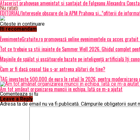
Afacerist prahovean amenintat si santajat de Fulgeanu Alexandru Constant
Nu ratati
EDITORIAL/Interesele obscure de la APM Prahova si…”ofiterii de informat
Citeste in continuare
Iti recomandam
EvenimenteGratuite.ro promovează online evenimentele cu acces gratuit
Tot ce trebuie sa stii inainte de Summer Well 2026. Ghidul complet pent
Mașinile de spălat și uscătoarele bazate pe inteligență artificială îți cun
Cum ar fi dacă ceasul tău s-ar antrena alături de tine?
TAG investește 500.000 de euro în retail în 2026, pentru modernizarea m
Am tot amânat organizarea muncii in echipa. Iată ce m-a ajutat
Comenteaza si tu
Leave a Reply
Adresa ta de email nu va fi publicată.
Câmpurile obligatorii sunt