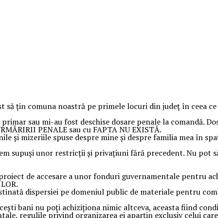
să țin comuna noastră pe primele locuri din județ în ceea ce priv
 primar sau mi-au fost deschise dosare penale la comandă. Dosar
EA URMĂRIRII PENALE sau cu FAPTA NU EXISTĂ.
le și mizeriile spuse despre mine și despre familia mea în spa
em supuși unor restricții și privațiuni fără precedent. Nu pot 
proiect de accesare a unor fonduri guvernamentale pentru achi
ILOR.
estinată dispersiei pe domeniul public de materiale pentru co
acești bani nu poți achiziționa nimic altceva, aceasta fiind con
le, regulile privind organizarea ei aparțin exclusiv celui care 