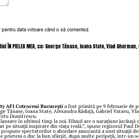
r pentru data viitoare când o să comentez.
iei ÎN PIELEA MEA, cu: George Tănase, Ioana State, Vlad Gherman
ty AFI Cotroceni București
a fost primită pe 9 februarie de p
eorge Tănase, Ioana State, Alexandra Răduță, Gabriel Vatavu, 
 Toto Dumitrescu.
ansate în ultimul timp la noi. Filmul are o narațiune jucăușă 
at pe situații inspirate din viața reală.”, spune regizorul Paul D
u, propune spectatorilor o abordare amuzantă a unei situații de
e prieteni o duc la bun sfârșit, după multe peripeții, într-un 