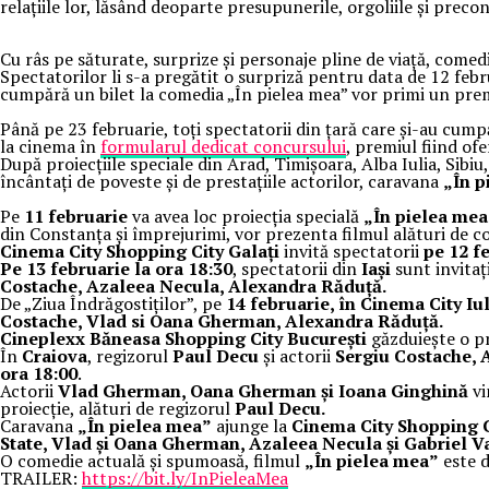
relațiile lor, lăsând deoparte presupunerile, orgoliile și preco
Cu râs pe săturate, surprize și personaje pline de viață, com
Spectatorilor li s-a pregătit o surpriză pentru data de 12 feb
cumpără un bilet la comedia „În pielea mea” vor primi un pre
Până pe 23 februarie, toți spectatorii din țară care și-au cump
la cinema în
formularul dedicat concursului
, premiul fiind ofe
După proiecțiile speciale din Arad, Timișoara, Alba Iulia, Sibiu
încântați de poveste și de prestațiile actorilor, caravana
„În p
Pe
11 februarie
va avea loc proiecția specială
„În pielea me
din Constanța și împrejurimi, vor prezenta filmul alături de co
Cinema City Shopping City Galați
invită spectatorii
pe 12 f
Pe 13 februarie la ora 18:30
, spectatorii din
Iași
sunt invitați
Costache, Azaleea Necula, Alexandra Răduță.
De „Ziua Îndrăgostiților”, pe
14 februarie, în Cinema City Iu
Costache, Vlad si Oana Gherman, Alexandra Răduță.
Cineplexx Băneasa Shopping City București
găzduiește o pr
În
Craiova
, regizorul
Paul Decu
și actorii
Sergiu Costache,
ora 18:00
.
Actorii
Vlad Gherman, Oana Gherman și Ioana Ginghină
vi
proiecție, alături de regizorul
Paul Decu.
Caravana
„În pielea mea”
ajunge la
Cinema City Shopping Ci
State, Vlad și Oana Gherman, Azaleea Necula și Gabriel V
O comedie actuală și spumoasă, filmul
„În pielea mea”
este d
TRAILER:
https://bit.ly/InPieleaMea