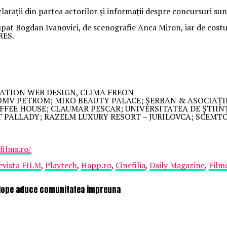
clarații din partea actorilor și informații despre concursuri sun
pat Bogdan Ivanovici, de scenografie Anca Miron, iar de cost
RES.
ATION WEB DESIGN, CLIMA FREON
 OMV PETROM; MIKO BEAUTY PALACE; ȘERBAN & ASOCIAȚII
FEE HOUSE; CLAUMAR PESCAR; UNIVERSITATEA DE ȘTIIN
MT PALLADY; RAZELM LUXURY RESORT – JURILOVCA; SCEM
ilms.ro/
evista FILM
,
Playtech
,
Happ.ro
,
Cinefilia
,
Daily Magazine
,
Film
velope aduce comunitatea impreuna