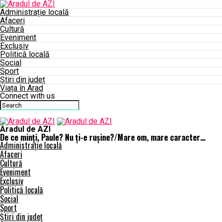
Administrație locală
Afaceri
Cultură
Eveniment
Exclusiv
Politică locală
Social
Sport
Știri din județ
Viața în Arad
Connect with us
Aradul de AZI
De ce minți, Paule? Nu ți-e rușine?/Mare om, mare caracter…
Administrație locală
Afaceri
Cultură
Eveniment
Exclusiv
Politică locală
Social
Sport
Știri din județ