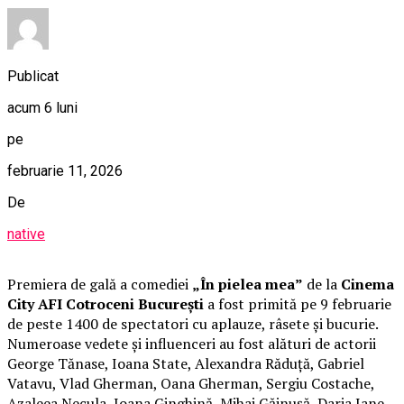
Publicat
acum 6 luni
pe
februarie 11, 2026
De
native
Premiera de gală a comediei
„În pielea mea”
de la
Cinema
City AFI Cotroceni București
a fost primită pe 9 februarie
de peste 1400 de spectatori cu aplauze, râsete și bucurie.
Numeroase vedete și influenceri au fost alături de actorii
George Tănase, Ioana State, Alexandra Răduță, Gabriel
Vatavu, Vlad Gherman, Oana Gherman, Sergiu Costache,
Azaleea Necula, Ioana Ginghină, Mihai Găinușă, Daria Jane,