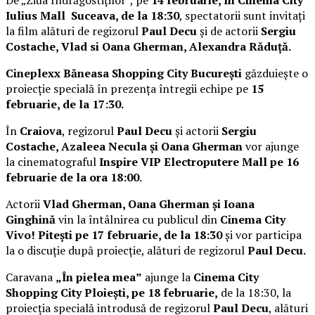
Iulius Mall Suceava, de la 18:30
, spectatorii sunt invitați
la film alături de regizorul
Paul Decu
și de actorii
Sergiu
Costache, Vlad si Oana Gherman, Alexandra Răduță.
Cineplexx Băneasa Shopping City București
găzduiește o
proiecție specială în prezența întregii echipe pe
15
februarie, de la 17:30.
În
Craiova
, regizorul
Paul Decu
și actorii
Sergiu
Costache, Azaleea Necula și Oana Gherman
vor ajunge
la cinematograful
Inspire VIP Electroputere Mall pe 16
februarie de la ora 18:00
.
Actorii
Vlad Gherman, Oana Gherman și Ioana
Ginghină
vin la întâlnirea cu publicul din
Cinema City
Vivo! Pitești pe 17 februarie, de la 18:30
și vor participa
la o discuție după proiecție, alături de regizorul
Paul Decu.
Caravana
„În pielea mea”
ajunge la
Cinema City
Shopping City Ploiești, pe 18 februarie,
de la 18:30, la
proiecția specială introdusă de regizorul
Paul Decu
, alături