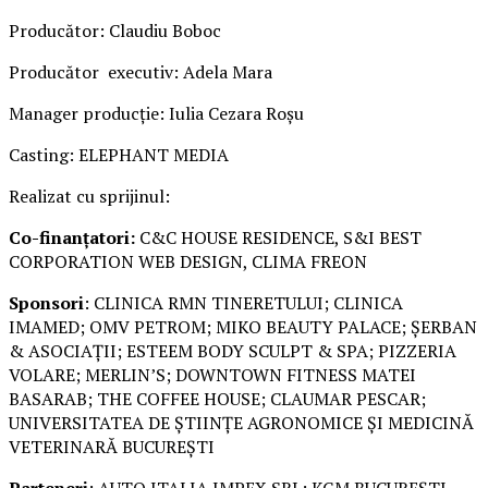
Producător: Claudiu Boboc
Producător executiv: Adela Mara
Manager producție: Iulia Cezara Roșu
Casting: ELEPHANT MEDIA
Realizat cu sprijinul:
Co-finanțatori:
C&C HOUSE RESIDENCE, S&I BEST
CORPORATION WEB DESIGN, CLIMA FREON
Sponsori
: CLINICA RMN TINERETULUI; CLINICA
IMAMED; OMV PETROM; MIKO BEAUTY PALACE; ȘERBAN
& ASOCIAȚII; ESTEEM BODY SCULPT & SPA; PIZZERIA
VOLARE; MERLIN’S; DOWNTOWN FITNESS MATEI
BASARAB; THE COFFEE HOUSE; CLAUMAR PESCAR;
UNIVERSITATEA DE ȘTIINȚE AGRONOMICE ȘI MEDICINĂ
VETERINARĂ BUCUREȘTI
Parteneri
: AUTO ITALIA IMPEX SRL; KGM BUCUREȘTI –