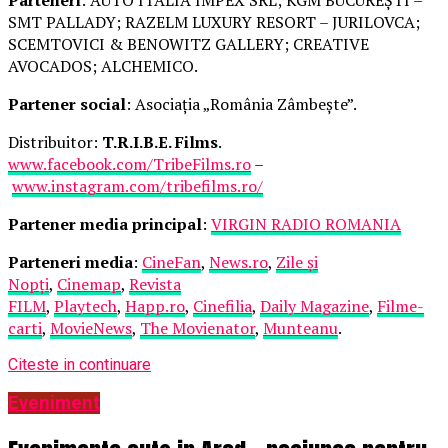
SMT PALLADY; RAZELM LUXURY RESORT – JURILOVCA;
SCEMTOVICI & BENOWITZ GALLERY; CREATIVE
AVOCADOS; ALCHEMICO.
Partener social
: Asociația „România Zâmbește”.
Distribuitor:
T.R.I.B.E. Films
.
www.facebook.com/TribeFilms.ro
–
www.instagram.com/tribefilms.ro/
Partener media principal
:
VIRGIN RADIO ROMANIA
Parteneri media
:
CineFan
,
News.ro
,
Zile și
Nopți
,
Cinemap
,
Revista
FILM
,
Playtech
,
Happ.ro
,
Cinefilia
,
Daily Magazine
,
Filme-
carti
,
MovieNews
,
The Movienator
,
Munteanu
.
Citeste in continuare
Eveniment