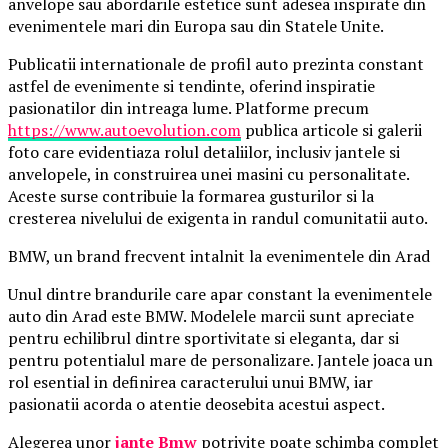
anvelope sau abordarile estetice sunt adesea inspirate din
evenimentele mari din Europa sau din Statele Unite.
Publicatii internationale de profil auto prezinta constant
astfel de evenimente si tendinte, oferind inspiratie
pasionatilor din intreaga lume. Platforme precum
https://www.autoevolution.com
publica articole si galerii
foto care evidentiaza rolul detaliilor, inclusiv jantele si
anvelopele, in construirea unei masini cu personalitate.
Aceste surse contribuie la formarea gusturilor si la
cresterea nivelului de exigenta in randul comunitatii auto.
BMW, un brand frecvent intalnit la evenimentele din Arad
Unul dintre brandurile care apar constant la evenimentele
auto din Arad este BMW. Modelele marcii sunt apreciate
pentru echilibrul dintre sportivitate si eleganta, dar si
pentru potentialul mare de personalizare. Jantele joaca un
rol esential in definirea caracterului unui BMW, iar
pasionatii acorda o atentie deosebita acestui aspect.
Alegerea unor
jante Bmw
potrivite poate schimba complet