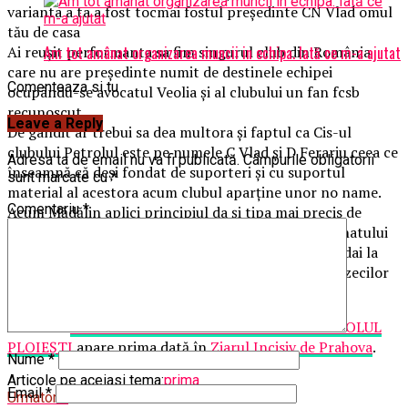
varianta a ta a fost tocmai fostul președinte CN Vlad omul
tău de casa
Am tot amânat organizarea muncii in echipa. Iată ce m-a ajutat
Ai reușit performanta sa fim singurul club din România
care nu are președinte numit de destinele echipei
Comenteaza si tu
ocupându-se avocatul Veolia și al clubului un fan fcsb
recunoscut
Leave a Reply
De gândit ar trebui sa dea multora și faptul ca Cis-ul
clubului Petrolul este pe numele C Vlad și D Ferariu ceea ce
Adresa ta de email nu va fi publicată.
Câmpurile obligatorii
înseamnă că deși fondat de suporteri și cu suportul
sunt marcate cu
*
material al acestora acum clubul aparține unor no name.
Comentariu
*
Acum Mădălin aplici principiul da și tipa mai precis de
fațada te plângi de o eventuala înghețare a campionatului
dar de fapt prin toate acțiunile întreprinse de tine dai la
temelia acestui club călcând în picioare speranțele zecilor
de mii de suporteri petrolisti.
Articolul
COMUNICAT ASOCIATIA PELUZA I PETROLUL
PLOIEȘTI
apare prima dată în
Ziarul Incisiv de Prahova
.
Nume
*
Articole pe aceiasi tema:
prima
Email
*
Urmatorul