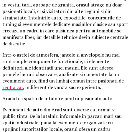
in vestul tarii, aproape de granita, orasul atrage nu doar
pasionati locali, ci si vizitatori din alte regiuni si din
strainatate. Intalnirile auto, expozitiile, concursurile de
tuning si evenimentele dedicate masinilor clasice sau sport
creeaza un cadru in care pasiunea pentru automobile se
manifesta liber, iar detaliile tehnice devin subiecte centrale
de discutie.
Intr-o astfel de atmosfera, jantele si anvelopele nu mai
sunt simple componente functionale, ci elemente
definitorii ale identitatii unei masini. Ele sunt adesea
primele lucruri observate, analizate si comentate la un
eveniment auto, fiind un limbaj comun intre pasionati de
rent a car
, indiferent de varsta sau experienta.
Aradul ca spatiu de intalnire pentru pasionatii auto
Evenimentele auto din Arad sunt diverse ca format si
public tinta. De la intalniri informale in parcari mari sau
spatii industriale, pana la evenimente organizate cu
sprijinul autoritatilor locale, orasul ofera un cadru