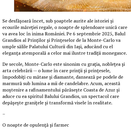
Se desfășoară încet, sub șoaptele aurite ale istoriei și
ecourile măreției regale, o noapte de splendoare unică care
va avea loc în inima României. Pe 6 septembrie 2025, Balul
Grandios al Prinților și Prințeselor de la Monte-Carlo va
umple sălile Palatului Culturii din Iași, aducând cu el
eleganța atemporală a celor mai ilustre tradiții monegasce.
De secole, Monte-Carlo este sinonim cu grația, noblețea și
arta celebrării — o lume în care prinții și prințesele,
împodobiți cu mătase și diamante, dansează pe podele de
marmură sub lumina a mii de candelabre. Acum, această
moștenire a rafinamentului părăsește Coasta de Azur și
aduce cu ea spiritul Balului Grandios, un spectacol care
depășește granițele și transformă visele în realitate.
–
O noapte de opulență și farmec