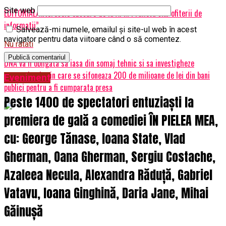
Site web
EDITORIAL/Interesele obscure de la APM Prahova si…”ofiterii de
informatii”
Salvează-mi numele, emailul și site-ul web în acest
navigator pentru data viitoare când o să comentez.
Nu ratati
DNA va fi obligata sa iasa din somaj tehnic si sa investigheze
mecansimul prin care se sifoneaza 200 de milioane de lei din bani
Eveniment
publici pentru a fi cumparata presa
Peste 1400 de spectatori entuziaști la
premiera de gală a comediei ÎN PIELEA MEA,
cu: George Tănase, Ioana State, Vlad
Gherman, Oana Gherman, Sergiu Costache,
Azaleea Necula, Alexandra Răduță, Gabriel
Vatavu, Ioana Ginghină, Daria Jane, Mihai
Găinușă