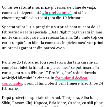
Cu râs pe săturate, surprize și personaje pline de viață,
comedia independentă
„În pielea mea”
intră în
cinematografele din toată țara din 10 februarie.
Spectatorilor li s-a pregătit o surpriză pentru data de 12
februarie: o seară specială „Date Night” organizată în mai
multe cinematografe din rețeaua Cinema City unde toți cei
care cumpără un bilet la comedia „În pielea mea” vor primi
un premiu garantat din partea Avon.
Până pe 23 februarie, toți spectatorii din țară care și-au
cumpărat bilet la filmul „În pielea mea” se pot înscrie în
cursa pentru un iPhone 17 Pro Max, încărcând dovada
achiziției biletului la cinema în
formularul dedicat
concursului
, premiul fiind oferit prin tragere la sorți pe 24
februarie.
După proiecțiile speciale din Arad, Timișoara, Alba Iulia,
Sibiu, Brașov, Cluj-Napoca, Baia Mare, Oradea, cu săli pline,