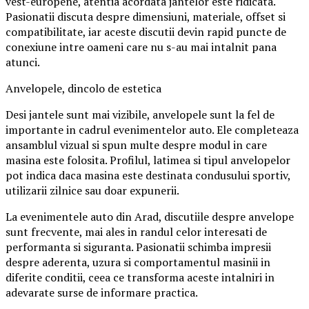
vest-europene, atentia acordata jantelor este ridicata.
Pasionatii discuta despre dimensiuni, materiale, offset si
compatibilitate, iar aceste discutii devin rapid puncte de
conexiune intre oameni care nu s-au mai intalnit pana
atunci.
Anvelopele, dincolo de estetica
Desi jantele sunt mai vizibile, anvelopele sunt la fel de
importante in cadrul evenimentelor auto. Ele completeaza
ansamblul vizual si spun multe despre modul in care
masina este folosita. Profilul, latimea si tipul anvelopelor
pot indica daca masina este destinata condusului sportiv,
utilizarii zilnice sau doar expunerii.
La evenimentele auto din Arad, discutiile despre anvelope
sunt frecvente, mai ales in randul celor interesati de
performanta si siguranta. Pasionatii schimba impresii
despre aderenta, uzura si comportamentul masinii in
diferite conditii, ceea ce transforma aceste intalniri in
adevarate surse de informare practica.