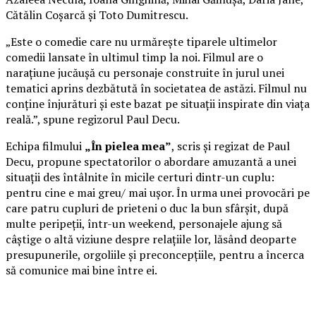
Cătălin Coșarcă și Toto Dumitrescu.
„Este o comedie care nu urmărește tiparele ultimelor
comedii lansate în ultimul timp la noi. Filmul are o
narațiune jucăușă cu personaje construite în jurul unei
tematici aprins dezbătută în societatea de astăzi. Filmul nu
conține înjurături și este bazat pe situații inspirate din viața
reală.”, spune regizorul Paul Decu.
Echipa filmului
„În pielea mea”
, scris și regizat de Paul
Decu, propune spectatorilor o abordare amuzantă a unei
situații des întâlnite în micile certuri dintr-un cuplu:
pentru cine e mai greu/ mai ușor. În urma unei provocări pe
care patru cupluri de prieteni o duc la bun sfârșit, după
multe peripeții, într-un weekend, personajele ajung să
câștige o altă viziune despre relațiile lor, lăsând deoparte
presupunerile, orgoliile și preconcepțiile, pentru a încerca
să comunice mai bine între ei.