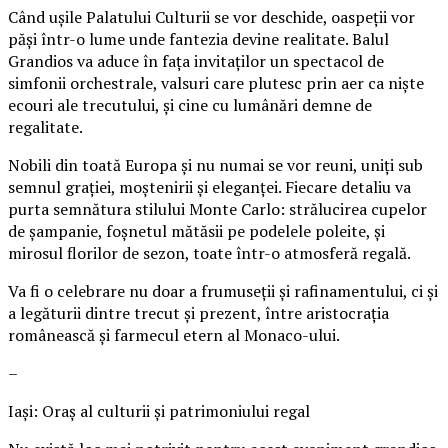
Când ușile Palatului Culturii se vor deschide, oaspeții vor
păși într-o lume unde fantezia devine realitate. Balul
Grandios va aduce în fața invitaților un spectacol de
simfonii orchestrale, valsuri care plutesc prin aer ca niște
ecouri ale trecutului, și cine cu lumânări demne de
regalitate.
Nobili din toată Europa și nu numai se vor reuni, uniți sub
semnul grației, moștenirii și eleganței. Fiecare detaliu va
purta semnătura stilului Monte Carlo: strălucirea cupelor
de șampanie, foșnetul mătăsii pe podelele poleite, și
mirosul florilor de sezon, toate într-o atmosferă regală.
Va fi o celebrare nu doar a frumuseții și rafinamentului, ci și
a legăturii dintre trecut și prezent, între aristocrația
românească și farmecul etern al Monaco-ului.
–
Iași: Oraș al culturii și patrimoniului regal