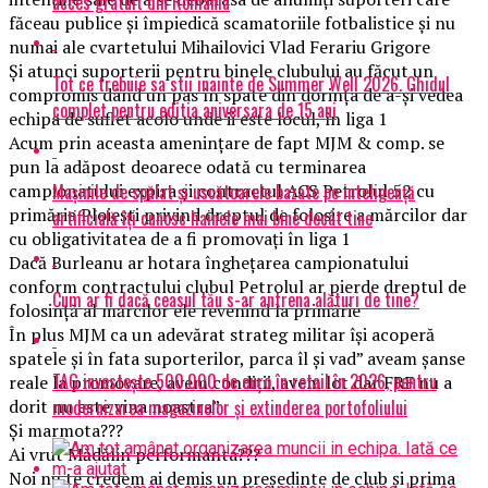
acces gratuit din România
făceau publice și împiedică scamatoriile fotbalistice și nu
numai ale cvartetului Mihailovici Vlad Ferariu Grigore
Și atunci suporterii pentru binele clubului au făcut un
Tot ce trebuie sa stii inainte de Summer Well 2026. Ghidul
compromis dând un pas în spate din dorința de a-și vedea
complet pentru editia aniversara de 15 ani
echipa de suflet acolo unde ii este locul, în liga 1
Acum prin aceasta amenințare de fapt MJM & comp. se
pun la adăpost deoarece odată cu terminarea
Mașinile de spălat și uscătoarele bazate pe inteligență
campionatului expira și contractul ACS Petrolul 52 cu
primăria Ploiești privind dreptul de folosire a mărcilor dar
artificială îți cunosc hainele mai bine decât tine
cu obligativitatea de a fi promovați în liga 1
Dacă Burleanu ar hotara înghețarea campionatului
conform contractului clubul Petrolul ar pierde dreptul de
Cum ar fi dacă ceasul tău s-ar antrena alături de tine?
folosință al mărcilor ele revenind la primărie
În plus MJM ca un adevărat strateg militar își acoperă
spatele și în fata suporterilor, parca îl și vad” aveam șanse
TAG investește 500.000 de euro în retail în 2026, pentru
reale la promovare, avem condiții, avem lot dar FRF nu a
modernizarea magazinelor și extinderea portofoliului
dorit nu este vina noastra”
Și marmota???
Ai vrut Mădălin performanta???
Noi nu te credem ai demis un președinte de club și prima