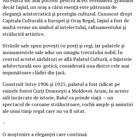
Nu există loc mai potrivit pentru acest eveniment grandios
decât Iașiul, un oraș a cărui esență este pătrunsă de
eleganță aristocratică și prestigiu cultural. Cunoscut drept
Capitala Culturală a Europei și Oraș Regal, Iașiul a fost de
multă vreme un simbol al intelectului, rafinamentului și
strălucirii artistice.
Străzile sale spun povești cu poeți și regi, iar palatele și
monumentele sale aduc un omagiu trecutului nobil. În
centrul acestei sărbători se află Palatul Culturii, o bijuterie
arhitecturală neo-gotică, considerată una dintre cele mai
impunătoare clădiri din țară.
Construit între 1906 și 1925, palatul a fost ridicat pe
ruinele fostei Curți Domnești a Moldovei. Acum, în aceste
săli încărcate de istorie, Balul va prinde viață — un
spectacol de coroane strălucitoare, rochii ample și amintiri
ale unui timp regal care nu va fi uitat.
–
O moștenire a eleganței care continuă