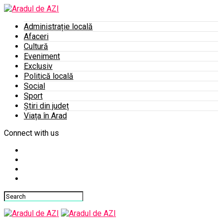
Administrație locală
Afaceri
Cultură
Eveniment
Exclusiv
Politică locală
Social
Sport
Știri din județ
Viața în Arad
Connect with us