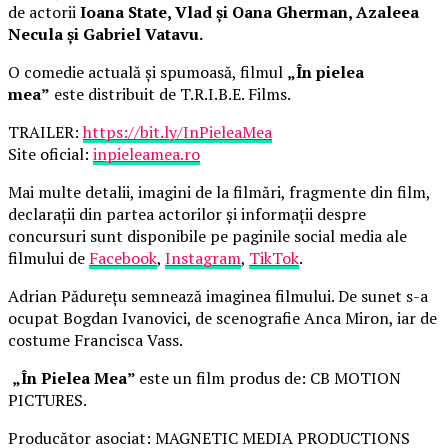
de actorii
Ioana State, Vlad și Oana Gherman, Azaleea
Necula și Gabriel Vatavu.
O comedie actuală și spumoasă, filmul
„În pielea
mea”
este distribuit de T.R.I.B.E. Films.
TRAILER:
https://bit.ly/InPieleaMea
Site oficial:
inpieleamea.ro
Mai multe detalii, imagini de la filmări, fragmente din film,
declarații din partea actorilor și informații despre
concursuri sunt disponibile pe paginile social media ale
filmului de
Facebook
,
Instagram
,
TikTok
.
Adrian Pădurețu semnează imaginea filmului. De sunet s-a
ocupat Bogdan Ivanovici, de scenografie Anca Miron, iar de
costume Francisca Vass.
„În Pielea Mea”
este un film produs de: CB MOTION
PICTURES.
Producător asociat: MAGNETIC MEDIA PRODUCTIONS