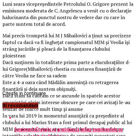
Luni seara vicepreședintele Petrolului O. Grigore prezent la
emisiunea moderata de C. Angelescu a venit cu o declarație
halucinanta din punctul nostru de vedere dar cu care în
parte suntem total de acord.
Mai precis trompetă lui M J Mihailovici a ținut sa precizeze
faptul ca dacă va fi înghețat campionatul MJM și Veolia își
strâng jucăriile și pleacă de la finanțarea clubului
ploiestean
Dacă susținem în totalitate prima parte a elucubrațiilor d-
lui Grigore(Mihailovici) chestia cu sistarea finanțării de
către Veolia ne face sa radem
Este a 4-a oara când Mădălin amenință cu retragerea
finanțării și deja suntem obișnuiți.
Citeste in continuare
Dacă stam sa cautam ce se ascunde în spatele acestor
amenințări găsim interese obscure pe care cei avizați le-au
Iti recomandam
sesizat de foarte mult timp și anume
În vara lui 2019 în momentul anunțării ca președinte al
clubului a lui Marius Stan a fost primul derapaj public al lui
EvenimenteGratuite.ro promovează online evenimentele cu
MJM pe aceasta tema, atunci fiind de fapt vorba despre
intențiile sale de a se debarasa de anumiți suporteri care