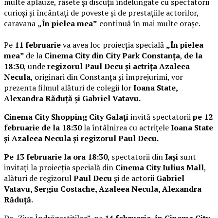
multe aplauze, râsete și discuții îndelungate cu spectatorii
curioși și încântați de poveste și de prestațiile actorilor,
caravana
„În pielea mea”
continuă în mai multe orașe.
Pe
11 februarie
va avea loc proiecția specială
„În pielea
mea”
de la
Cinema City din City Park Constanța
,
de la
18:30
, unde
regizorul Paul Decu și actrița Azaleea
Necula
, originari din Constanța și împrejurimi, vor
prezenta filmul alături de colegii lor
Ioana State,
Alexandra Răduță și Gabriel Vatavu.
Cinema City Shopping City Galați
invită spectatorii
pe 12
februarie de la 18:30
la întâlnirea cu actrițele
Ioana State
și Azaleea Necula și regizorul Paul Decu.
Pe 13 februarie la ora 18:30
, spectatorii din
Iași
sunt
invitați la proiecția specială din
Cinema City Iulius Mall
,
alături de regizorul
Paul Decu
și de actorii
Gabriel
Vatavu, Sergiu Costache, Azaleea Necula, Alexandra
Răduță.
De „Ziua Îndrăgostiților”, pe
14 februarie, în Cinema City