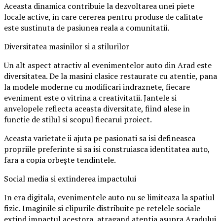
Aceasta dinamica contribuie la dezvoltarea unei piete
locale active, in care cererea pentru produse de calitate
este sustinuta de pasiunea reala a comunitatii.
Diversitatea masinilor si a stilurilor
Un alt aspect atractiv al evenimentelor auto din Arad este
diversitatea. De la masini clasice restaurate cu atentie, pana
la modele moderne cu modificari indraznete, fiecare
eveniment este o vitrina a creativitatii. Jantele si
anvelopele reflecta aceasta diversitate, fiind alese in
functie de stilul si scopul fiecarui proiect.
Aceasta varietate ii ajuta pe pasionati sa isi defineasca
propriile preferinte si sa isi construiasca identitatea auto,
fara a copia orbește tendintele.
Social media si extinderea impactului
In era digitala, evenimentele auto nu se limiteaza la spatiul
fizic. Imaginile si clipurile distribuite pe retelele sociale
extind impactul acestora, atragand atentia asupra Aradului