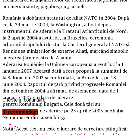
am mers înainte, păgubos, cu „cârpeli”.
România a dobândit statutul de Aliat NATO în 2004. După
ce, la 29 martie 2004, la Washington, a fost depus
instrumentul de aderare la Tratatul Atlanticului de Nord,
la 2 aprilie 2004 a avut loc, la Bruxelles, ceremonia
arborării drapelului de stat la Cartierul general al NATO şi
Reuniunea miniştrilor de externe Aliaţi, marcând simbolic
aderarea ţării noastre la Alianţă.
Aderarea României la Uniunea Europeană a avut loc la 1
ianuarie 2007. Această dată a fost propusă la summitul de
la Salonic din 2003 și confirmată, la Bruxelles, pe 18
iunie 2004. Raportul de țară privind progresele României
din octombrie 2004 a afirmat, de asemenea, data de 1
ianuarie 2007 ca dată de aderare
Citeste in continuare
pentru România și Bulgaria. Cele două țări au
semnat Tratatul de aderare pe 25 aprilie 2005 la Abația
Iti recomandam
Neumünster din Luxemburg.
Notă: Acest text nu este o lucrare de cercetare științifică,