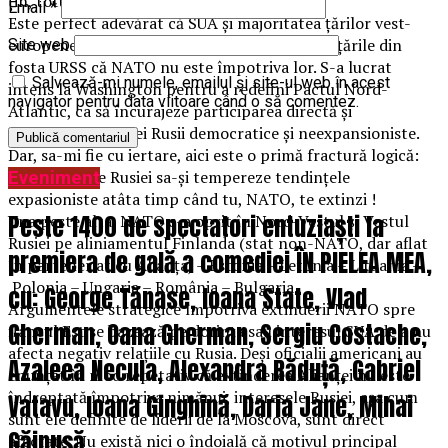
ţin, totuşi, într-un echilibru, da, admitem!
Email
*
Este perfect adevărat că SUA şi majoritatea ţărilor vest-
europene fac eforturi mari să asigure Rusia şi ţările din
Site web
fosta URSS că NATO nu este împotriva lor. S-a lucrat
Salvează-mi numele, emailul și site-ul web în acest
intens la Washington pentru a redefini Pactul Nord-
navigator pentru data viitoare când o să comentez.
Atlantic, ca să încurajeze participarea directă şi
constructivă a unei Rusii democratice şi neexpansioniste.
Dar, sa-mi fie cu iertare, aici este o primă fractură logică:
nu-i poţi cere Rusiei sa-şi tempereze tendinţele
Eveniment
expasioniste atâta timp când tu, NATO, te extinzi !
Peste 1400 de spectatori entuziaști la
Una peste alta, NATO s-a oprit în Nord-Vestul şi Vestul
Rusiei pe aliniamentul Finlanda (stat non-NATO, dar aflat
premiera de gală a comediei ÎN PIELEA MEA,
în parteneriat cu Alianţa) – Estonia – Letonia – Lituania –
Polonia – Ungaria – România – Bulgaria.
cu: George Tănase, Ioana State, Vlad
Argumentele strategice împotriva extinderii NATO spre
Gherman, Oana Gherman, Sergiu Costache,
flancul Est se bazează pe dorinţa sau interesul SUA de a nu
afecta negativ relaţiile cu Rusia. Deşi oficialii americani au
Azaleea Necula, Alexandra Răduță, Gabriel
enunţat în mod repetativ că extinderea Alianţei nu este
îndreptată împotriva nimănui, interesele Rusiei, aşa cum
Vatavu, Ioana Ginghină, Daria Jane, Mihai
sunt ele definite de liderii de la Moscova, sunt direct
Găinușă
afectate. Nu există nici o îndoială că motivul principal