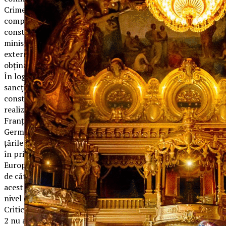
Crimeea şi după impunerea sancţiunilor împotriva Rusiei,
compania germană Rheinmetall a fost acuzată că a
construit o bază ultramodernă de antrenament pentru
ministerul Apărării din Rusia. Izomorfismul dintre politicile
externe ale Germaniei şi Rusiei a continuat, Berlinul
obţinând preţ preferenţial pentru gazul rusesc.
În logica acestor relaţii, în anul 2015, în plin regim
sancţionator împotriva Rusiei, se semnează proiectul de
construcţie al gazoductului North Stream 2. Acesta va fi
realizat de Gazprom împreună cu firme din Germania şi
Franţa. Gazele naturale vor fi transportate din Rusia spre
Germania prin Marea Baltică, ocolind Polonia, Ucraina şi
ţările baltice. Practic, acest proiect transformă Germania
în principalul distribuitor al gazului rusesc în Uniunea
Europeană. North Stream 2 este privit cu multă reticenţă
de către statele Est-europene şi de SUA pentru că prin
acest gazoduct Rusia câştigă mult mai multă influenţă la
nivel european.
Criticile Est-europene şi americane la adresa North Stream
2 nu au împiedicat Germania să susţină în continuare