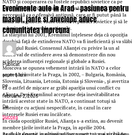
NATO şi cooperarea cu fostele republici sovietice ca pe
Evenimente auto in Arad – pasiunea pentru
nişte ameninţări la securitatea rusă. Lărgirea NATO era
percepută ca o ofensivă antirusă, care ar fi putut până la
masini, jante si anvelope aduce
urmă să înglobeze toate fostele republici sovietice şi să le
submineze interesele naţionale.
comunitatea impreuna
La sfârşitul lui 2001, Kremlinul înţelesese deja că opoziţia
deschisă faţă de extinderea NATO va fi ineficientă şi va slăbi
prestigiul Rusiei. Consensul Alianţei cu privire la un al
doilea val de extindere avea să demonstreze din nou
scăderea influenţei regionale şi globale a Rusiei.
Publicat
Moscova se opunea vehement intrării în NATO a celor
şapte ţări invitate la Praga, în 2002, – Bulgaria, România,
acum 6 luni
Slovenia, Lituania, Letonia, Estonia şi Slovenia-, şi avertiza
pe
că o astfel de mişcare ar grăbi apariţia unui conflict cu
Alianţa. Deşi Kremlinul acceptase deja inevitabilitatea
februarie 2, 2026
intrării acestor state în NATO, a continuat totuşi să
De
ameninţe cu acţiuni nespecificate, în cazul în care
interesele Rusiei erau încălcate.
Succes
În ciuda opoziţiilor Rusiei, Alianţa s-a extins, au devenit
membre ţările invitate la Praga, în aprilie 2004.
Aradul a devenit in ultimii ani un punct tot mai vizibil pe
Pe de alta parte, argumentul forte pentru care nu credem