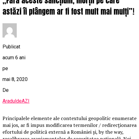
„Fără aceste sancțiuni, morții pe care
astăzi îi plângem ar fi fost mult mai mulți”!
Publicat
acum 6 ani
pe
mai 8, 2020
De
AraduldeAZI
Principalele elemente ale contextului geopolitic enumerate
mai jos, ar fi impus modificarea termenilor / redirecţionarea
efortului de politică externă a României şi, by the way,
recalibrarea aranjamentelor de securitatea naţională. Noi