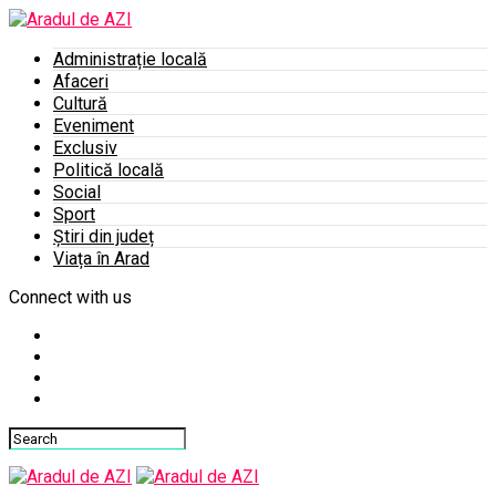
Administrație locală
Afaceri
Cultură
Eveniment
Exclusiv
Politică locală
Social
Sport
Știri din județ
Viața în Arad
Connect with us