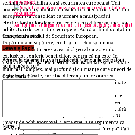
semnificativ stabilitatea şi securitatea europeană. Unii
analişti politici şi militari consideră că mediul de securitate
european s-a consolidat ca urmare a multiplicării
eforturilor ţărilor democratice pentru edificarea unei noi
Am tot amânat organizarea muncii in echipa. Iată ce m-a ajutat
arhitecturi de securitate europene. Adică ar fi influenţat în
sens pozitiv mediul de Securitate European.
Comenteaza si tu
După umila mea părere, cred că ar trebui să fim mai
Leave a Reply
rezervaţi în vânturarea acestui clişeu al caracterului
exclusivist conferit beneficiilor, pentru că nu este, în
Adresa ta de email nu va fi publicată.
Câmpurile obligatorii
realitate, chiar aşa. Elementele sun asamblate şi articulate
sunt marcate cu
*
mult mai complex, mai profund şi cu nuanţe date uneori de
nişte tuşe apăsate, care fac diferenţa între oniric şi
Comentariu
*
realitatea efectivă, necosmetizată prin cuvinte destinate
receptării de către spaţiul public.
Ne place, nu ne place, vocile de la Moscova ar trebui cel
puţin auzite, dacă nu cumva ar fi necesar să li se şi dea
vreun răspuns, fie el şi diplomatic formulat. Dar aşa, fără
vreun demers concret de repliere a agresivităţii NATO
(măcar de ochii Moscovei !), este greu a se argumenta că
Nume
*
aderările „au întărit climatul de securitate în Europa”. Că îl