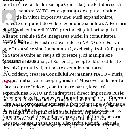
pentru care ţările din Europa Centrală şi de Est doresc să
devină membre NATO, este speranţa de a putea obţine
protecţie în viitor împotriva unei Rusii expansioniste,
refăcute din punct de vedere economic şi militar. Adversarii
din SUA ai extinderii NATO pretind că ţelul principal al
Publicat
Alianţei trebuie să fie integrarea Rusiei în comunitatea
acum 6 luni
euro-atlantică. Ei susţin că extinderea NATO spre Est va
face Rusia să se simtă ameninţată, exclusă şi izolată. Faptul
pe
că Statele Unite au reuşit să preseze şi să manipuleze
guvernul slab, actual, al Rusiei să „accepte” fără ostilitate
februarie 11, 2026
deschisă primul val, nu poate ascunde realitatea.
De
În Occident, crearea Consiliului Permanent NATO – Rusia,
o palidă iniţiativă în scopul „liniştiri” Moscovei, a demontat
native
câteva dintre îndoieli, dar, în mare parte, ideea că
expansiunea NATO ar fi îndreptată direct împotriva Rusiei
Premiera de gală a comediei
„În pielea mea”
de la
Cinema
nu le-a fost scoasă din cap ruşilor. Cine crede contrariul,
City AFI Cotroceni București
a fost primită pe 9 februarie
este cel puţin naiv. Mai ales că oficialii americanii şi-au dat
de peste 1400 de spectatori cu aplauze, râsete și bucurie.
cu stângul în dreptul când au susţinut, repetat, că
Numeroase vedete și influenceri au fost alături de actorii
„extinderea Alianţei nu este îndreptată împotriva
George Tănase, Ioana State, Alexandra Răduță, Gabriel
nimănui!” Păi, nu i-a băgat pe ruşi şi mai mult la bănuieli,