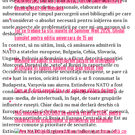
EvenimenteGratuite.ro promovează online evenimentele cu
un eseu, o lecție, sau un instructaj. El conține doar câteva
note de studiu modeste, personale, elaborate de
acces gratuit din România
subsemnatul pe timpul parcurgerii unei bibliografii pe care
am considerat-o absolut necesară pentru inițierea mea în
unele aspecte ale problematicii pe care mi-am propus să o
Tot ce trebuie sa stii inainte de Summer Well 2026. Ghidul
desluşesc.
complet pentru editia aniversara de 15 ani
În context, să nu uităm, însă, că amânarea admiterii în
NATO a statelor europene, Bulgaria, Cehia, Slovacia,
Ungaria, Polonia şi România s-a făcut datorită opoziţiei
Mașinile de spălat și uscătoarele bazate pe inteligență
Moscovei. Dreptul de „veto” al Rusiei în raporturile cu
artificială îți cunosc hainele mai bine decât tine
Occidentul în problemele securităţii europene, se pare că
este luat în serios, oricâtă retorică s-ar fi consumat la
Budapesta, Varşovia sau aiurea. Extinderea NATO a fost
Cum ar fi dacă ceasul tău s-ar antrena alături de tine?
condamnată cu înverşunare de opoziţia comunistă şi de
mass-media, de intelectuali, în fapt, de toate grupările
influente ruseşti. Chiar dacă nu mai declară deschis că
Europa Centrală şi de Est era „zonă de influenţă” rusească,
TAG investește 500.000 de euro în retail în 2026, pentru
Moscova pretinde că Rusia şi Europa Centrală şi de Est au
modernizarea magazinelor și extinderea portofoliului
interese comune şi prioritare de securitate.
Extinderea NATO şi lărgirea UE au influenţat în mod