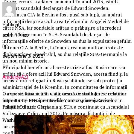
Totuşi, criza s-a adâncit mai mult în anul 2013, când a
început scandalul declanşat de Edward Snowden.
Activitatea CIA la Berlin a fost pusă sub lupă, au apărut
informaţii despre ascultarea telefonului Angelei Merkel de
Publicat
către NSA, iar sondajele arătau o prăbuşire a încrederii
publicului german în SUA. Scandalul declanşat de
acum 11 luni
informaţiile oferite de Snowden au dus la expulzarea şefului
pe
antenei CIA la Berlin, la înaintarea mai multor proteste
diplomatice şi, inevitabil, au dus relaţiile SUA-Germania la
septembrie 3, 2025
un nou minim istoric.
De
Principalul beneficiar al aceste crize a fost Rusia care s-a
grăbit să-i ofere azil lui Edward Snowden, acesta fiind şi la
AraduldeAZI
această oră refugiat în Rusia şi aflându-se sub protecţia
administraţiei de la Kremlin. În comunitatea de informaţii
O
experiență unică în viață, adusă de unul dintre cele mai
s-a vorbit la acea oră chiar despre o strângere a relaţiilor
importante evenimente din Monaco, care va avea loc în
între FSB şi BND pe teme de contraspionaj. Răcirea
Palatul Culturii – Iași.
relaţiilor dintre Germania şi SUA a continuat cu „scandalul
Volkswagen” din anul 2015. Pe măsura distanţării de
Washington, Berlinul s-a apropiat tot mai mult de Kremlin,
iar acest lucru a fost foarte evident la începutul
conflictului ruso-ucrainean. După începerea ostilităţilor din