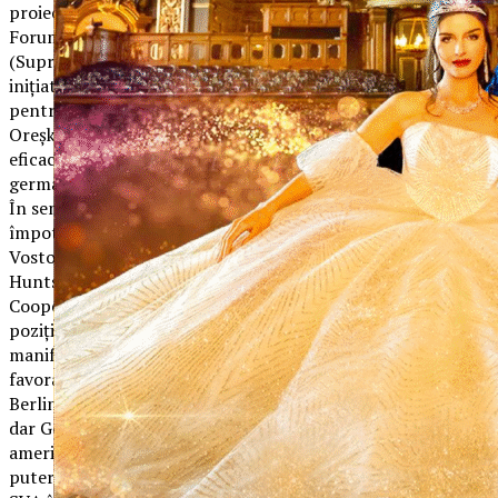
proiectul. De curând chiar, Rusia şi Germania au semnat la
Forumul Economic Internaţional de la Sankt Petersburg
(Supranumit ”Davosul rus”) o declaraţie comună privind
iniţiativa strategică bilaterală intitulată „Parteneriat
pentru eficienţă”. Documentul semnat de miniştrii Maksim
Oreşkin şi Peter Altmaier, are drept scop îmbunătăţirea
eficacităţii economiei ruse prin intermediul tehnologiilor
germane.
În semn de protest față de procedurile lansate în Rusia
împotriva lui Michael Calvey, cofondator al Fondul Baring
Vostok, ambasadorul Statelor Unite la Moscova Jon
Huntsman a boicotat ediția din 2019 a formului.
Cooperarea ruso-germană se vede şi în ceea ce priveşte
poziţionare internaţională a celor două state. Ambele
manifestă deschidere către investiţiile chineze şi sunt
favorabile păstrării unui acord cu Iranul. Relaţiile dintre
Berlin şi Moscova nu sunt tot timpul roz, există divergenţe,
dar Germania este conştientă că implicare prea mare a
americanilor în treburile Europei îi ştirbeşte din prestigiu şi
putere. Pe de altă parte, nici Rusia nu vrea creşterea puterii