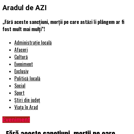
Aradul de AZI
„Fără aceste sancțiuni, morții pe care astăzi îi plângem ar fi
fost mult mai mulți”!
Administrație locală
Afaceri
Cultură
Eveniment
Exclusiv
Politică locală
Social
Sport
Știri din județ
Viața în Arad
Eveniment