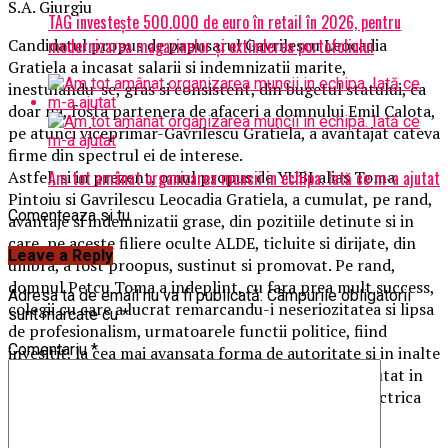
S.A. Giurgiu
TAG investește 500.000 de euro în retail în 2026, pentru
modernizarea magazinelor și extinderea portofoliului
Candidatul propus de papusarul Gavrilescu Leocadia
Gratiela a incasat salarii si indemnizatii marite,
inestulandu-se, gras si consistent, din bugetul statului, ca
doar na, fosta partenera de afaceri a domnului Emil Calota,
pe atunci viceprimar-Gavrilescu Gratiela, a avantajat cateva
firme din spectrul ei de interese.
Am tot amânat organizarea muncii in echipa. Iată ce m-a ajutat
Astfel, si in prezent, omul propus de YUBI alias Toma
Pintoiu si Gavrilescu Leocadia Gratiela, a cumulat, pe rand,
Comenteaza si tu
avantaje si indemnizatii grase, din pozitiile detinute si in
care, pe aceste filiere oculte ALDE, ticluite si dirijate, din
Leave a Reply
umbra, a fost proopus, sustinut si promovat. Pe rand,
domnul Petcu Toma a indeplint, cu fara prea mult success,
Adresa ta de email nu va fi publicată.
Câmpurile obligatorii
colegii cu care a lucrat remarcandu-i neseriozitatea si lipsa
sunt marcate cu
*
de profesionalism, urmatoarele functii politice, fiind
Comentariu
*
invesitit, la cea mai avansata forma de autoritate si in inalte
formule guvernamentale: ministru al energiei, deputat in
Parlamentul Romaniei, membru a comisiei Hidroelectrica
S.A. etc.
Sotia sa, Petcu Elena, este angajata a firmei JUST