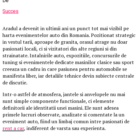
De
Succes
Aradul a devenit in ultimii ani un punct tot mai vizibil pe
harta evenimentelor auto din Romania. Pozitionat strategic
in vestul tarii, aproape de granita, orasul atrage nu doar
pasionati locali, ci si vizitatori din alte regiuni si din
strainatate. Intalnirile auto, expozitiile, concursurile de
tuning si evenimentele dedicate masinilor clasice sau sport
creeaza un cadru in care pasiunea pentru automobile se
manifesta liber, iar detaliile tehnice devin subiecte centrale
de discutie.
Intr-o astfel de atmosfera, jantele si anvelopele nu mai
sunt simple componente functionale, ci elemente
definitorii ale identitatii unei masini. Ele sunt adesea
primele lucruri observate, analizate si comentate la un
eveniment auto, fiind un limbaj comun intre pasionati de
rent a car
, indiferent de varsta sau experienta.