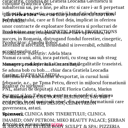
caracatite, condusa de Gratiela Leocadia Gavrilescu si
costume Francisca Vass.
subalternii sai, pe o line, pe alta etc si care i-ar fi perpetuat
in functii, pe acestia, respectivii beneficiind de sprijinul
„În Pielea Mea”
este un film produs de: CB MOTION
Sefului Statului, care ar fi fost deja, implicat in oferirea
PICTURES.
unor contracte de exploatare forestiera si prelucrari de
Producător asociat: MAGNETIC MEDIA PRODUCTIONS
masa lemnoasa, companii straine care operezaza, cu
succes, in Romania, distrugand fondul forestier, cinegetic,
Producător: Claudiu Boboc
alterand si afectand, iremediabil si ireversibil, echilibrul
ecosistemelor etc.
Producător executiv: Adela Mara
Numai ca unii, altii, inca patrioti, cu steag sau sub steag
romanesc, mai lucreaza si au sesizat ilegalitatile traseistei.
Manager producție: Iulia Cezara Roșu
Se aduna bob cu bob…. chiar daca Gratiela Leocadia
Casting: ELEPHANT MEDIA
Gavrilescu l-a marsutizat si exportat, in cursul lunii
februarie, a.c., pe Toma Petcu, direct in mijlocul formatiunii
Realizat cu sprijinul:
PNL, alaturi de deputații ALDE Florica Calota, Marius
Surgent si Ion Tabugan, pentru a-si conferi si asigura
Co-finanțatori:
C&C HOUSE RESIDENCE, S&I BEST
protectie, la cel mai inalt nivel, din partea formatiunii care
CORPORATION WEB DESIGN, CLIMA FREON
guverneaza, astazi.
Sponsori
: CLINICA RMN TINERETULUI; CLINICA
Voi reveni.
IMAMED; OMV PETROM; MIKO BEAUTY PALACE; ȘERBAN
Articole pe aceiasi tema:
prima
& ASOCIAȚII; ESTEEM BODY SCULPT & SPA; PIZZERIA