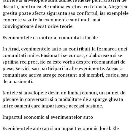
Jantele si anvelopele sunt subiecte ideale pentru astfel de
discutii, pentru ca ele imbina estetica cu tehnica. Alegerea
gresita poate afecta siguranta sau confortul, iar exemplele
concrete vazute la evenimente sunt mult mai
convingatoare decat orice teorie.
Evenimentele ca motor al comunitatii locale
In Arad, evenimentele auto au contribuit la formarea unei
comunitati unite. Pasionatii se cunosc, colaboreaza si se
sprijina reciproc, fie ca este vorba despre recomandari de
piese, servicii sau participari la alte evenimente. Aceasta
comunitate activa atrage constant noi membri, curiosi sau
deja pasionati.
Jantele si anvelopele devin un limbaj comun, un punct de
plecare in conversatii si o modalitate de a sparge gheata
intre oameni care impartasesc aceeasi pasiune.
Impactul economic al evenimentelor auto
Evenimentele auto au si un impact economic local. Ele