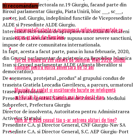
circumscriptia electorala nr.19 Giurgiu, facand parte din
Iti recomandam
Biroul parlamentar Giurgiu, Piata Unirii, bloc ___, sc___,
parter, jud. Giurgiu, indeplinind functiile de Vicepresedinte
ALDE si Presedinte ALDE Giurgiu.
EvenimenteGratuite.ro promovează online evenimentele cu
Interesant este modul de apropiere a acestuia de cetateni
acces gratuit din România
iranieni, desi acesta tara este supusa unor severe sanctiuni,
impuse de catre comunitatea internationala.
In fapt, acesta a facut parte, pana in luna februarie, 2020,
din Grupul parlamentar de prietenie cu Republica Islamica
Tot ce trebuie sa stii inainte de Summer Well 2026. Ghidul
Iran si Grupul parlamentar ALDE (Alianta liberalilor si
complet pentru editia aniversara de 15 ani
democratilor).
De asemenea, protejatul „produs” al grupului condus de
traseista Gratiela Leocadia Gavrilescu, a parcurs, urmatorul
Mașinile de spălat și uscătoarele bazate pe inteligență
traseu profesional:
artificială îți cunosc hainele mai bine decât tine
Presedinte al Agentiei Nationale de Protectie a Mediului
Subprefect, Prefectura Giurgiu
Director de insolventa, Autoritatea pentru Administrarea
Activelor Statului
Cum ar fi dacă ceasul tău s-ar antrena alături de tine?
Presedinte C.A. și Director General, CNF Giurgiu-Nav SA
Presedinte C.A. si Director General, S.C. AEP Giurgiu-Port