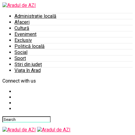
Administrație locală
Afaceri
Cultură
Eveniment
Exclusiv
Politică locală
Social
Sport
Știri din județ
Viața în Arad
Connect with us