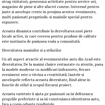
atrag vizitatori, genereaza activitate pentru service-uri,
magazine de piese si alte afaceri conexe. Interesul pentru
jante si anvelope creste in preajma acestor evenimente,
multi pasionati pregatindu-si masinile special pentru
expunere.
Aceasta dinamica contribuie la dezvoltarea unei piete
locale active, in care cererea pentru produse de calitate
este sustinuta de pasiunea reala a comunitatii.
Diversitatea masinilor si a stilurilor
Un alt aspect atractiv al evenimentelor auto din Arad este
diversitatea. De la masini clasice restaurate cu atentie, pana
la modele moderne cu modificari indraznete, fiecare
eveniment este o vitrina a creativitatii. Jantele si
anvelopele reflecta aceasta diversitate, fiind alese in
functie de stilul si scopul fiecarui proiect.
Aceasta varietate ii ajuta pe pasionati sa isi defineasca
propriile preferinte si sa isi construiasca identitatea auto,
fara a copia orbește tendintele.