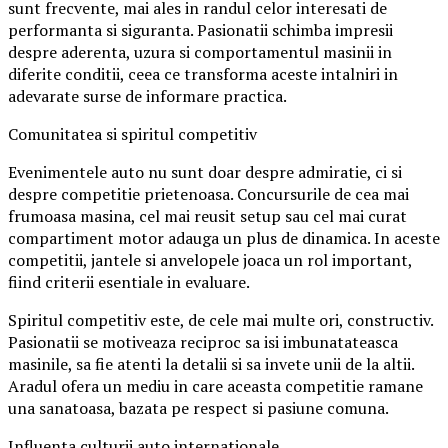
sunt frecvente, mai ales in randul celor interesati de
performanta si siguranta. Pasionatii schimba impresii
despre aderenta, uzura si comportamentul masinii in
diferite conditii, ceea ce transforma aceste intalniri in
adevarate surse de informare practica.
Comunitatea si spiritul competitiv
Evenimentele auto nu sunt doar despre admiratie, ci si
despre competitie prietenoasa. Concursurile de cea mai
frumoasa masina, cel mai reusit setup sau cel mai curat
compartiment motor adauga un plus de dinamica. In aceste
competitii, jantele si anvelopele joaca un rol important,
fiind criterii esentiale in evaluare.
Spiritul competitiv este, de cele mai multe ori, constructiv.
Pasionatii se motiveaza reciproc sa isi imbunatateasca
masinile, sa fie atenti la detalii si sa invete unii de la altii.
Aradul ofera un mediu in care aceasta competitie ramane
una sanatoasa, bazata pe respect si pasiune comuna.
Influenta culturii auto internationale