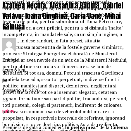
romanesti, in niciun concept, proiect sau strategie
Azaleea Necula, Alexandra Răduță, Gabriel
economica si energetica, reteaua ALDE, coordonata
Vatavu, Ioana Ginghină, Daria Jane, Mihai
clandestin de Gavrilescu Gratiela Leocadia a elaborat
legenda de piata, pentru subordonatul Toma Petcu care,
Găinușă
ori de cate ori a avut prilejul, pentru a-si disimula ‘inalta’
incompetenta, in mandatele sale, ca un simplu inginer, a
invocat, in dese randuri, in fata presei, situatia
dezastruoasa mostentita de la fostele guverne si ministri,
prin care Strategia Energetica elaborată de Ministerul
Energiei ar avea nevoie de un aviz de la Ministerul Mediului,
Publicat
pentru obtinerea caruia vor fi necesare sase luni de
acum 6 luni
dezbateri. Si tot asa, domnul Petcu si traseista Gavrilescu
Gratiela Leocadia, s-au tot perpetuat, in diverse functii
pe
politice, manifestand dispret, dezinteres, neglijenta si
februarie 11, 2026
pasivitate fata de tot ce a insemnat alegator, cetatean
roman, formatiune sau partid politic, tradandu-si, pe rand,
De
toti prietenii, colegii si partenerii, indiferent de culoarea
native
politica si econimoca sau de vehicolul militar care i-a
propulsat, in respectivele intervale de referinta, ignorand
bunul simt si orice doctrina politica. Asta da rezilienta,
Premiera de gală a comediei
„În pielea mea”
de la
Cinema
coeziune si coerenta… la… banu’ public!