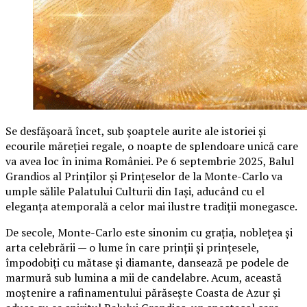
Se desfășoară încet, sub șoaptele aurite ale istoriei și
ecourile măreției regale, o noapte de splendoare unică care
va avea loc în inima României. Pe 6 septembrie 2025, Balul
Grandios al Prinților și Prințeselor de la Monte-Carlo va
umple sălile Palatului Culturii din Iași, aducând cu el
eleganța atemporală a celor mai ilustre tradiții monegasce.
De secole, Monte-Carlo este sinonim cu grația, noblețea și
arta celebrării — o lume în care prinții și prințesele,
împodobiți cu mătase și diamante, dansează pe podele de
marmură sub lumina a mii de candelabre. Acum, această
moștenire a rafinamentului părăsește Coasta de Azur și