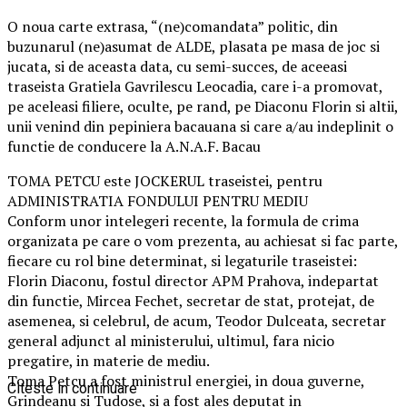
O noua carte extrasa, “(ne)comandata” politic, din
buzunarul (ne)asumat de ALDE, plasata pe masa de joc si
jucata, si de aceasta data, cu semi-succes, de aceeasi
traseista Gratiela Gavrilescu Leocadia, care i-a promovat,
pe aceleasi filiere, oculte, pe rand, pe Diaconu Florin si altii,
unii venind din pepiniera bacauana si care a/au indeplinit o
functie de conducere la A.N.A.F. Bacau
TOMA PETCU este JOCKERUL traseistei, pentru
ADMINISTRATIA FONDULUI PENTRU MEDIU
Conform unor intelegeri recente, la formula de crima
organizata pe care o vom prezenta, au achiesat si fac parte,
fiecare cu rol bine determinat, si legaturile traseistei:
Florin Diaconu, fostul director APM Prahova, indepartat
din functie, Mircea Fechet, secretar de stat, protejat, de
asemenea, si celebrul, de acum, Teodor Dulceata, secretar
general adjunct al ministerului, ultimul, fara nicio
pregatire, in materie de mediu.
Toma Petcu a fost ministrul energiei, in doua guverne,
Citeste in continuare
Grindeanu si Tudose, si a fost ales deputat in