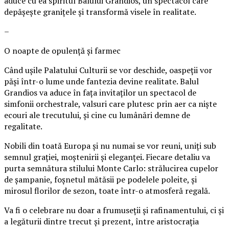
aduce cu ea spiritul Balului Grandios, un spectacol care
depășește granițele și transformă visele în realitate.
–
O noapte de opulență și farmec
Când ușile Palatului Culturii se vor deschide, oaspeții vor
păși într-o lume unde fantezia devine realitate. Balul
Grandios va aduce în fața invitaților un spectacol de
simfonii orchestrale, valsuri care plutesc prin aer ca niște
ecouri ale trecutului, și cine cu lumânări demne de
regalitate.
Nobili din toată Europa și nu numai se vor reuni, uniți sub
semnul grației, moștenirii și eleganței. Fiecare detaliu va
purta semnătura stilului Monte Carlo: strălucirea cupelor
de șampanie, foșnetul mătăsii pe podelele poleite, și
mirosul florilor de sezon, toate într-o atmosferă regală.
Va fi o celebrare nu doar a frumuseții și rafinamentului, ci și
a legăturii dintre trecut și prezent, între aristocrația