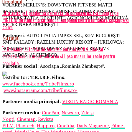
Urmatorul
VOLARE; MERLIN’S; DOWNTOWN FITNESS MATEI
BASARAB; THE COFFEE HOUSE; CLAUMAR PESCAR;
UE a anticipat pandemia generată de coronavirus: l-a finanțat pe
UNIVERSITATEA DE ȘTIINȚE AGRONOMICE ȘI MEDICINĂ
PINTOIU de România cu fonduri europene pentru lumânări, coșciuge și
VETERINARĂ BUCUREȘTI
colivă
Parteneri
: AUTO ITALIA IMPEX SRL; KGM BUCUREȘTI –
Nu ratati
SMT PALLADY; RAZELM LUXURY RESORT – JURILOVCA;
SCEMTOVICI & BENOWITZ GALLERY; CREATIVE
În România, autoritățile folosesc cei mai perfizi aliați ai
AVOCADOS; ALCHEMICO.
coronavirusului: mușamalizarea și lipsa măsurilor reale pentru
populație
Partener social
: Asociația „România Zâmbește”.
Distribuitor:
T.R.I.B.E. Films
.
www.facebook.com/TribeFilms.ro
–
www.instagram.com/tribefilms.ro/
Partener media principal
:
VIRGIN RADIO ROMANIA
Parteneri media
:
CineFan
,
News.ro
,
Zile și
Nopți
,
Cinemap
,
Revista
FILM
,
Playtech
,
Happ.ro
,
Cinefilia
,
Daily Magazine
,
Filme-
carti
,
MovieNews
,
The Movienator
,
Munteanu
.