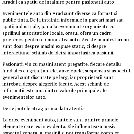
Aradul ca spatiu de intalnire pentru pasionatii auto
Evenimentele auto din Arad sunt diverse ca format si
public tinta. De la intalniri informale in parcari mari sau
spatii industriale, pana la evenimente organizate cu
sprijinul autoritatilor locale, orasul ofera un cadru
prietenos pentru comunitatea auto. Aceste manifestari nu
sunt doar despre masini expuse static, ci despre
interactiune, schimb de idei si impartasirea pasiunii.
Pasionatii vin cu masini atent pregatite, fiecare detaliu
fiind ales cu grija. Jantele, anvelopele, suspensia si aspectul
general sunt discutate pe larg, iar proprietarii sunt
intrebati despre alegerile facute. Acest schimb de
informatii este una dintre valorile principale ale
evenimentelor auto.
De ce jantele atrag prima data atentia
La orice eveniment auto, jantele sunt printre primele
elemente care ies in evidenta. Ele influenteaza masiv
aspectul general al masinii si pot transforma complet