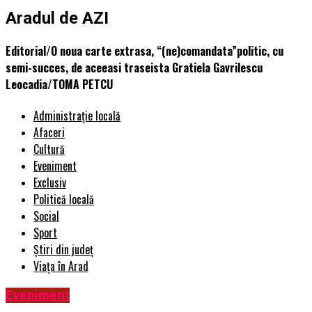
Aradul de AZI
Editorial/O noua carte extrasa, “(ne)comandata”politic, cu
semi-succes, de aceeasi traseista Gratiela Gavrilescu
Leocadia/TOMA PETCU
Administrație locală
Afaceri
Cultură
Eveniment
Exclusiv
Politică locală
Social
Sport
Știri din județ
Viața în Arad
Eveniment