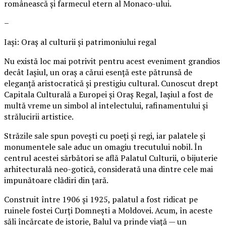
românească și farmecul etern al Monaco-ului.
–
Iași: Oraș al culturii și patrimoniului regal
Nu există loc mai potrivit pentru acest eveniment grandios
decât Iașiul, un oraș a cărui esență este pătrunsă de
eleganță aristocratică și prestigiu cultural. Cunoscut drept
Capitala Culturală a Europei și Oraș Regal, Iașiul a fost de
multă vreme un simbol al intelectului, rafinamentului și
strălucirii artistice.
Străzile sale spun povești cu poeți și regi, iar palatele și
monumentele sale aduc un omagiu trecutului nobil. În
centrul acestei sărbători se află Palatul Culturii, o bijuterie
arhitecturală neo-gotică, considerată una dintre cele mai
impunătoare clădiri din țară.
Construit între 1906 și 1925, palatul a fost ridicat pe
ruinele fostei Curți Domnești a Moldovei. Acum, în aceste
săli încărcate de istorie, Balul va prinde viață — un