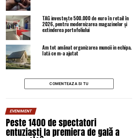
poate mii. Nu, nu sunt ăia care au fugit azi noapte, sau
de dimineață, după închiderea Italiei, cum v-am spus.
Nu, așa intră ei, de obicei pe la 9 seara, în țărișoară, din
TAG investește 500.000 de euro în retail în
alte țări, desigur, nu din Italia. Or fi venit pentru
2026, pentru modernizarea magazinelor și
extinderea portofoliului
sărbătorirea lui 10 august și vor să prindă locuri mai în
față?
Am tot amânat organizarea muncii in echipa.
Iată ce m-a ajutat
COMENTEAZA SI TU
EVENIMENT
Peste 1400 de spectatori
entuziaști la premiera de gală a