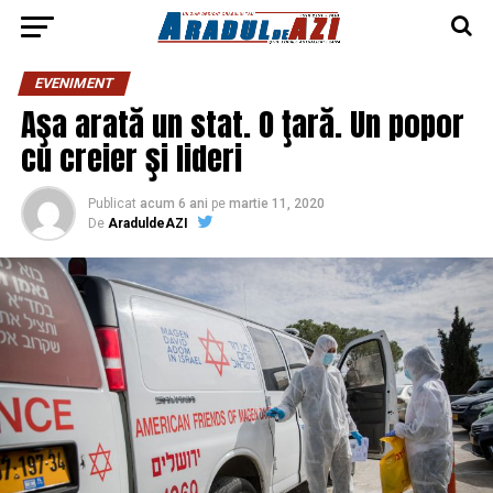
EVENIMENT
Aşa arată un stat. O ţară. Un popor
cu creier şi lideri
Publicat
acum 6 ani
pe
martie 11, 2020
De
AraduldeAZI