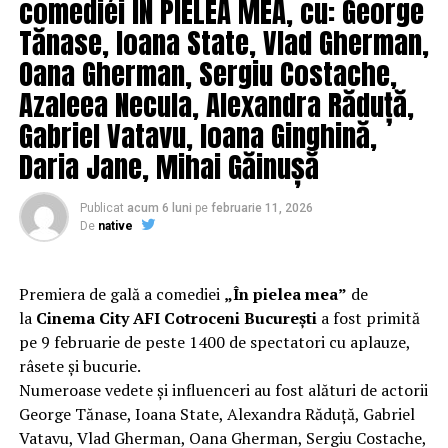
comediei ÎN PIELEA MEA, cu: George
Tănase, Ioana State, Vlad Gherman,
Oana Gherman, Sergiu Costache,
Nu avem multe cazuri confirmate pentru că nu se
Azaleea Necula, Alexandra Răduță,
testează oamenii. Dar vor izbucni multe direct la decese.
Gabriel Vatavu, Ioana Ginghină,
Măi, mari guvernanți! Puneți-i pe toți în carantină pe la
ei prin case, că nu crapă 14 zile. Nu doar pe cei ce
Daria Jane, Mihai Găinușă
DECLARĂ că vin din Italia… vor minți pe capete!”(Paul
D.).
Publicat
acum 6 luni
pe
februarie 11, 2026
De
native
ARTICOLE PE ACEIASI TEMA:
PRIMA
URMATORUL
Premiera de gală a comediei
„În pielea mea”
de
PROMO/Increngătura politică ascunsa a
la
Cinema City AFI Cotroceni București
a fost primită
gunoaielor(XV)/Complicitatea acoperirii unor pseudo
pe 9 februarie de peste 1400 de spectatori cu aplauze,
servicii ecologice si de mediu
râsete și bucurie.
NU RATATI
Numeroase vedete și influenceri au fost alături de actorii
„Diaspora se întoarce în țărișoară… acum nu le mai
George Tănase, Ioana State, Alexandra Răduță, Gabriel
puțim, nu mai suntem corupți, proști, bisericoși și hoți”
Vatavu, Vlad Gherman, Oana Gherman, Sergiu Costache,