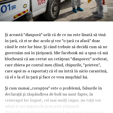
Și această ”diasporă” urlă că de ce nu este lăsată să vină
în țară, că ei se duc acolo și vor ”o țară ca afară” doar
când le este lor bine. Și când trebuie să decidă cum să ne
guvernăm noi în țărișoară. Mie facebook mi-a spus că mă
blochează că am certat un cetățean ”diasporez” scelerat,
care zbiera pe contul meu (fiind, chipurile, ”prieten”,
care apoi m-a raportat) că el nu intră în nicio carantină,
că el e la el în țară și face ce vrea mușchiul lui.
Și cum numai „corupțea” este o problemă, falsurile în
declarații și răspândirea de boli nu sunt fapte, în
creierașul lor îngust, cei mai mulți (sigur, nu toți) vor
minți și vor mișuna la greu prin țărișoară.
Chipurile, ei trebuie să vină când vor ei și să facă ce vor