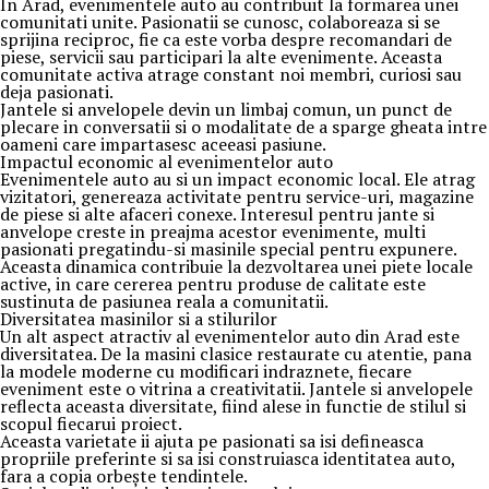
In Arad, evenimentele auto au contribuit la formarea unei
comunitati unite. Pasionatii se cunosc, colaboreaza si se
sprijina reciproc, fie ca este vorba despre recomandari de
piese, servicii sau participari la alte evenimente. Aceasta
comunitate activa atrage constant noi membri, curiosi sau
deja pasionati.
Jantele si anvelopele devin un limbaj comun, un punct de
plecare in conversatii si o modalitate de a sparge gheata intre
oameni care impartasesc aceeasi pasiune.
Impactul economic al evenimentelor auto
Evenimentele auto au si un impact economic local. Ele atrag
vizitatori, genereaza activitate pentru service-uri, magazine
de piese si alte afaceri conexe. Interesul pentru jante si
anvelope creste in preajma acestor evenimente, multi
pasionati pregatindu-si masinile special pentru expunere.
Aceasta dinamica contribuie la dezvoltarea unei piete locale
active, in care cererea pentru produse de calitate este
sustinuta de pasiunea reala a comunitatii.
Diversitatea masinilor si a stilurilor
Un alt aspect atractiv al evenimentelor auto din Arad este
diversitatea. De la masini clasice restaurate cu atentie, pana
la modele moderne cu modificari indraznete, fiecare
eveniment este o vitrina a creativitatii. Jantele si anvelopele
reflecta aceasta diversitate, fiind alese in functie de stilul si
scopul fiecarui proiect.
Aceasta varietate ii ajuta pe pasionati sa isi defineasca
propriile preferinte si sa isi construiasca identitatea auto,
fara a copia orbește tendintele.