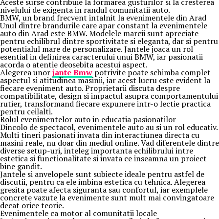
Aceste surse contribuie la formarea gusturilor si la cresterea
nivelului de exigenta in randul comunitatii auto.
BMW, un brand frecvent intalnit la evenimentele din Arad
Unul dintre brandurile care apar constant la evenimentele
auto din Arad este BMW. Modelele marcii sunt apreciate
pentru echilibrul dintre sportivitate si eleganta, dar si pentru
potentialul mare de personalizare. Jantele joaca un rol
esential in definirea caracterului unui BMW, iar pasionatii
acorda o atentie deosebita acestui aspect.
Alegerea unor
jante Bmw
potrivite poate schimba complet
aspectul si atitudinea masinii, iar acest lucru este evident la
fiecare eveniment auto. Proprietarii discuta despre
compatibilitate, design si impactul asupra comportamentului
rutier, transformand fiecare expunere intr-o lectie practica
pentru ceilalti.
Rolul evenimentelor auto in educatia pasionatilor
Dincolo de spectacol, evenimentele auto au si un rol educativ.
Multi tineri pasionati invata din interactiunea directa cu
masini reale, nu doar din mediul online. Vad diferentele dintre
diverse setup-uri, inteleg importanta echilibrului intre
estetica si functionalitate si invata ce inseamna un proiect
bine gandit.
Jantele si anvelopele sunt subiecte ideale pentru astfel de
discutii, pentru ca ele imbina estetica cu tehnica. Alegerea
gresita poate afecta siguranta sau confortul, iar exemplele
concrete vazute la evenimente sunt mult mai convingatoare
decat orice teorie.
Evenimentele ca motor al comunitatii locale