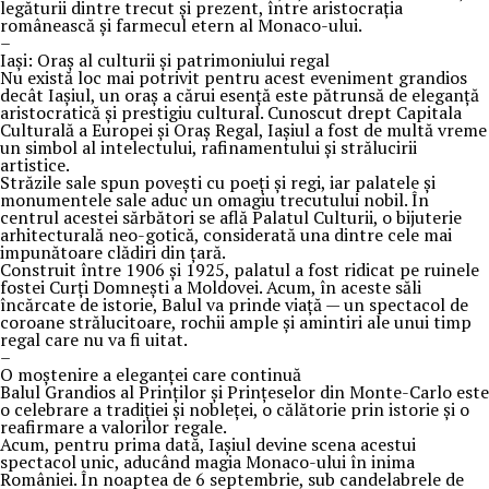
legăturii dintre trecut și prezent, între aristocrația
românească și farmecul etern al Monaco-ului.
–
Iași: Oraș al culturii și patrimoniului regal
Nu există loc mai potrivit pentru acest eveniment grandios
decât Iașiul, un oraș a cărui esență este pătrunsă de eleganță
aristocratică și prestigiu cultural. Cunoscut drept Capitala
Culturală a Europei și Oraș Regal, Iașiul a fost de multă vreme
un simbol al intelectului, rafinamentului și strălucirii
artistice.
Străzile sale spun povești cu poeți și regi, iar palatele și
monumentele sale aduc un omagiu trecutului nobil. În
centrul acestei sărbători se află Palatul Culturii, o bijuterie
arhitecturală neo-gotică, considerată una dintre cele mai
impunătoare clădiri din țară.
Construit între 1906 și 1925, palatul a fost ridicat pe ruinele
fostei Curți Domnești a Moldovei. Acum, în aceste săli
încărcate de istorie, Balul va prinde viață — un spectacol de
coroane strălucitoare, rochii ample și amintiri ale unui timp
regal care nu va fi uitat.
–
O moștenire a eleganței care continuă
Balul Grandios al Prinților și Prințeselor din Monte-Carlo este
o celebrare a tradiției și nobleței, o călătorie prin istorie și o
reafirmare a valorilor regale.
Acum, pentru prima dată, Iașiul devine scena acestui
spectacol unic, aducând magia Monaco-ului în inima
României. În noaptea de 6 septembrie, sub candelabrele de