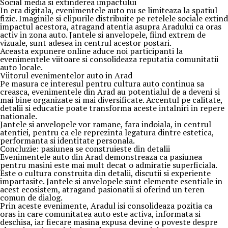
Social media si extinderea impactului
In era digitala, evenimentele auto nu se limiteaza la spatiul
fizic. Imaginile si clipurile distribuite pe retelele sociale extind
impactul acestora, atragand atentia asupra Aradului ca oras
activ in zona auto. Jantele si anvelopele, fiind extrem de
vizuale, sunt adesea in centrul acestor postari.
Aceasta expunere online aduce noi participanti la
evenimentele viitoare si consolideaza reputatia comunitatii
auto locale.
Viitorul evenimentelor auto in Arad
Pe masura ce interesul pentru cultura auto continua sa
creasca, evenimentele din Arad au potentialul de a deveni si
mai bine organizate si mai diversificate. Accentul pe calitate,
detalii si educatie poate transforma aceste intalniri in repere
nationale.
Jantele si anvelopele vor ramane, fara indoiala, in centrul
atentiei, pentru ca ele reprezinta legatura dintre estetica,
performanta si identitate personala.
Concluzie: pasiunea se construieste din detalii
Evenimentele auto din Arad demonstreaza ca pasiunea
pentru masini este mai mult decat o admiratie superficiala.
Este o cultura construita din detalii, discutii si experiente
impartasite. Jantele si anvelopele sunt elemente esentiale in
acest ecosistem, atragand pasionatii si oferind un teren
comun de dialog.
Prin aceste evenimente, Aradul isi consolideaza pozitia ca
oras in care comunitatea auto este activa, informata si
deschisa, iar fiecare masina expusa devine o poveste despre