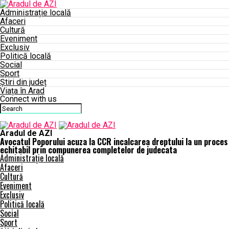
Administrație locală
Afaceri
Cultură
Eveniment
Exclusiv
Politică locală
Social
Sport
Știri din județ
Viața în Arad
Connect with us
Aradul de AZI
Avocatul Poporului acuza la CCR incalcarea dreptului la un proces
echitabil prin compunerea completelor de judecata
Administrație locală
Afaceri
Cultură
Eveniment
Exclusiv
Politică locală
Social
Sport