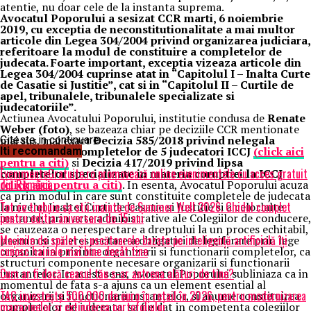
atentie, nu doar cele de la instanta suprema.
Avocatul Poporului a sesizat CCR marti, 6 noiembrie
2019, cu exceptia de neconstitutionalitate a mai multor
articole din Legea 304/2004 privind organizarea judiciara,
referitoare la modul de constituire a completelor de
judecata. Foarte important, exceptia vizeaza articole din
Legea 304/2004 cuprinse atat in “Capitolul I – Inalta Curte
de Casatie si Justitie”, cat si in “Capitolul II – Curtile de
apel, tribunalele, tribunalele specializate si
judecatoriile”.
Actiunea Avocatului Poporului, institutie condusa de
Renate
Weber
(foto)
, se bazeaza chiar pe deciziile CCR mentionate
mai sus, mai exact
Decizia 585/2018 privind nelegala
Citeste in continuare
compunere a Completelor de 5 judecatori ICCJ
(click aici
Iti recomandam
pentru a citi)
si
Decizia 417/2019 privind lipsa
EvenimenteGratuite.ro promovează online evenimentele cu acces gratuit
completelor specializate in materia coruptiei la ICCJ
din România
(click aici pentru a citi)
. In esenta, Avocatul Poporului acuza
ca prin modul in care sunt constituite completele de judecata
Tot ce trebuie sa stii inainte de Summer Well 2026. Ghidul complet
la nivelul Inaltei Curti de Casatie si Justitie si a celorlalte
pentru editia aniversara de 15 ani
instante, prin acte administrative ale Colegiilor de conducere,
se cauzeaza o nerespectare a dreptului la un proces echitabil,
Mașinile de spălat și uscătoarele bazate pe inteligență artificială îți
precum si o nerespectare a obligatiei de legiferare prin lege
cunosc hainele mai bine decât tine
organica in privinta organizarii si functionarii completelor, ca
structuri componente necesare organizarii si functionarii
Cum ar fi dacă ceasul tău s-ar antrena alături de tine?
instantelor. In acest sens, Avocatul Poporului subliniaza ca in
momentul de fata s-a ajuns ca un element esential al
TAG investește 500.000 de euro în retail în 2026, pentru modernizarea
organizarii si functionarii instantelor, si anume constituirea
magazinelor și extinderea portofoliului
completelor de judecata, sa fie dat in competenta colegiilor