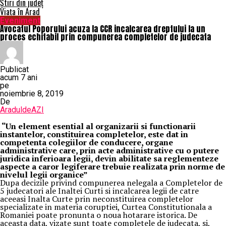
Știri din județ
Viața în Arad
Eveniment
Avocatul Poporului acuza la CCR incalcarea dreptului la un
proces echitabil prin compunerea completelor de judecata
Publicat
acum 7 ani
pe
noiembrie 8, 2019
De
AraduldeAZI
“Un element esential al organizarii si functionarii
instantelor, constituirea completelor, este dat in
competenta colegiilor de conducere, organe
administrative care, prin acte administrative cu o putere
juridica inferioara legii, devin abilitate sa reglementeze
aspecte a caror legiferare trebuie realizata prin norme de
nivelul legii organice”
Dupa decizile privind compunerea nelegala a Completelor de
5 judecatori ale Inaltei Curti si incalcarea legii de catre
aceeasi Inalta Curte prin neconstituirea completelor
specializate in materia coruptiei, Curtea Constitutionala a
Romaniei poate pronunta o noua hotarare istorica. De
aceasta data, vizate sunt toate completele de judecata, si,