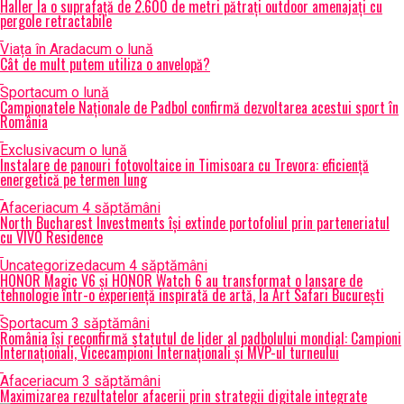
Haller la o suprafață de 2.600 de metri pătrați outdoor amenajați cu
pergole retractabile
Viața în Arad
acum o lună
Cât de mult putem utiliza o anvelopă?
Sport
acum o lună
Campionatele Naționale de Padbol confirmă dezvoltarea acestui sport în
România
Exclusiv
acum o lună
Instalare de panouri fotovoltaice in Timisoara cu Trevora: eficiență
energetică pe termen lung
Afaceri
acum 4 săptămâni
North Bucharest Investments își extinde portofoliul prin parteneriatul
cu VIVO Residence
Uncategorized
acum 4 săptămâni
HONOR Magic V6 și HONOR Watch 6 au transformat o lansare de
tehnologie într-o experiență inspirată de artă, la Art Safari București
Sport
acum 3 săptămâni
România își reconfirmă statutul de lider al padbolului mondial: Campioni
Internaționali, Vicecampioni Internaționali și MVP-ul turneului
Afaceri
acum 3 săptămâni
Maximizarea rezultatelor afacerii prin strategii digitale integrate