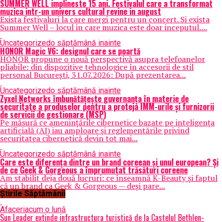
SUMMER WELL implineste 15 ani. Festivalul care a transformat
muzica intr-un univers cultural revine in august
Exista festivaluri la care mergi pentru un concert. Si exista
Summer Well – locul in care muzica este doar inceputul....
Uncategorized
o săptămână inainte
HONOR Magic V6: designul care se poartă
HONOR propune o nouă perspectivă asupra telefoanelor
pliabile: din dispozitive tehnologice în accesorii de stil
personal București, 31.07.2026: După prezentarea...
Uncategorized
o săptămână inainte
Zyxel Networks îmbunătățește guvernanța în materie de
securitate a produselor pentru a proteja IMM-urile și furnizorii
de servicii de gestionare (MSP)
Pe măsură ce amenințările cibernetice bazate pe inteligența
artificială (AI) iau amploare și reglementările privind
securitatea cibernetică devin tot mai...
Uncategorized
o săptămână inainte
Care este diferența dintre un brand coreean și unul european? Și
de ce Geek & Gorgeous a împrumutat trăsături coreene
Am stabilit deja două lucruri: ce înseamnă K-Beauty și faptul
că un brand ca Geek & Gorgeous — deși pare...
Știrile Săptămânii
Afaceri
acum o lună
Sun Leader extinde infrastructura turistică de la Castelul Bethlen-