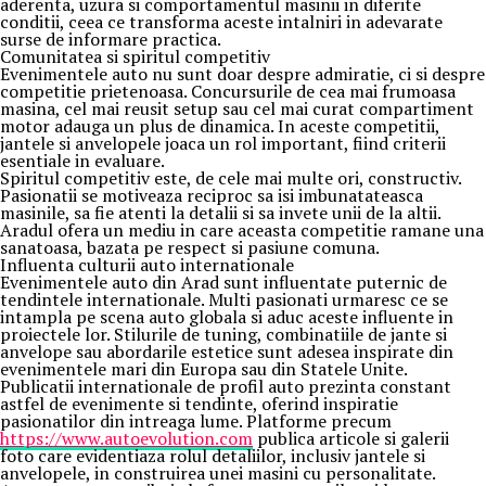
aderenta, uzura si comportamentul masinii in diferite
conditii, ceea ce transforma aceste intalniri in adevarate
surse de informare practica.
Comunitatea si spiritul competitiv
Evenimentele auto nu sunt doar despre admiratie, ci si despre
competitie prietenoasa. Concursurile de cea mai frumoasa
masina, cel mai reusit setup sau cel mai curat compartiment
motor adauga un plus de dinamica. In aceste competitii,
jantele si anvelopele joaca un rol important, fiind criterii
esentiale in evaluare.
Spiritul competitiv este, de cele mai multe ori, constructiv.
Pasionatii se motiveaza reciproc sa isi imbunatateasca
masinile, sa fie atenti la detalii si sa invete unii de la altii.
Aradul ofera un mediu in care aceasta competitie ramane una
sanatoasa, bazata pe respect si pasiune comuna.
Influenta culturii auto internationale
Evenimentele auto din Arad sunt influentate puternic de
tendintele internationale. Multi pasionati urmaresc ce se
intampla pe scena auto globala si aduc aceste influente in
proiectele lor. Stilurile de tuning, combinatiile de jante si
anvelope sau abordarile estetice sunt adesea inspirate din
evenimentele mari din Europa sau din Statele Unite.
Publicatii internationale de profil auto prezinta constant
astfel de evenimente si tendinte, oferind inspiratie
pasionatilor din intreaga lume. Platforme precum
https://www.autoevolution.com
publica articole si galerii
foto care evidentiaza rolul detaliilor, inclusiv jantele si
anvelopele, in construirea unei masini cu personalitate.