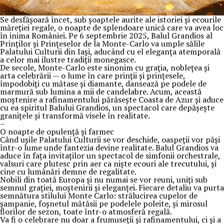
Se desfășoară încet, sub șoaptele aurite ale istoriei și ecourile
măreției regale, o noapte de splendoare unică care va avea loc
în inima României. Pe 6 septembrie 2025, Balul Grandios al
Prinților și Prințeselor de la Monte-Carlo va umple sălile
Palatului Culturii din Iași, aducând cu el eleganța atemporală
a celor mai ilustre tradiții monegasce.
De secole, Monte-Carlo este sinonim cu grația, noblețea și
arta celebrării — o lume în care prinții și prințesele,
împodobiți cu mătase și diamante, dansează pe podele de
marmură sub lumina a mii de candelabre. Acum, această
moștenire a rafinamentului părăsește Coasta de Azur și aduce
cu ea spiritul Balului Grandios, un spectacol care depășește
granițele și transformă visele în realitate.
–
O noapte de opulență și farmec
Când ușile Palatului Culturii se vor deschide, oaspeții vor păși
într-o lume unde fantezia devine realitate. Balul Grandios va
aduce în fața invitaților un spectacol de simfonii orchestrale,
valsuri care plutesc prin aer ca niște ecouri ale trecutului, și
cine cu lumânări demne de regalitate.
Nobili din toată Europa și nu numai se vor reuni, uniți sub
semnul grației, moștenirii și eleganței. Fiecare detaliu va purta
semnătura stilului Monte Carlo: strălucirea cupelor de
șampanie, foșnetul mătăsii pe podelele poleite, și mirosul
florilor de sezon, toate într-o atmosferă regală.
Va fi o celebrare nu doar a frumuseții și rafinamentului, ci și a