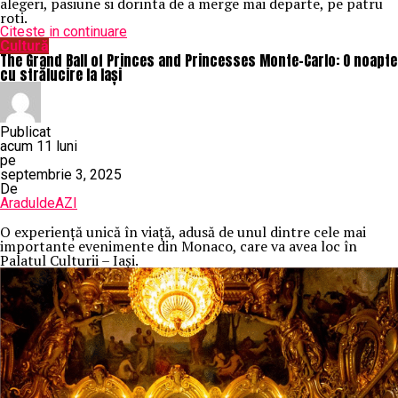
alegeri, pasiune si dorinta de a merge mai departe, pe patru
roti.
Citeste in continuare
Cultură
The Grand Ball of Princes and Princesses Monte-Carlo: O noapte
cu strălucire la Iași
Publicat
acum 11 luni
pe
septembrie 3, 2025
De
AraduldeAZI
O
experiență unică în viață, adusă de unul dintre cele mai
importante evenimente din Monaco, care va avea loc în
Palatul Culturii – Iași.