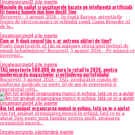
Uncategorized
2 zile inainte
Mașinile de spălat și uscătoarele bazate pe inteligență artificială
îți cunosc hainele mai bine decât tine
București – 5 august 2026 – În toată Europa, așteptările
legate de electrocasnice se schimbă rapid. Gama Bespoke AI
de la...
Uncategorized
4 zile inainte
Cum ar fi dacă ceasul tău s-ar antrena alături de tine?
Poate smartwatch-ul tău să măsoare viteza unei lovituri de
smash la badminton? București, 3 august 2026 – Pe măsură ce
interesul...
Uncategorized
4 zile inainte
TAG investește 500.000 de euro în retail în 2026, pentru
modernizarea magazinelor și extinderea portofoliului
București, 3 august 2026 – TAG, producător român de
uniforme medicale cu peste 20 de ani de experiență și
operatorul celei...
Uncategorized
4 zile inainte
Am tot amânat organizarea muncii in echipa. Iată ce m-a ajutat
Am tot amânat organizarea muncii în echipă. Iată ce m-a
ajutat Deși poate sună familiar pentru mulți, amânarea
organizării muncii...
Uncategorized
o săptămână inainte