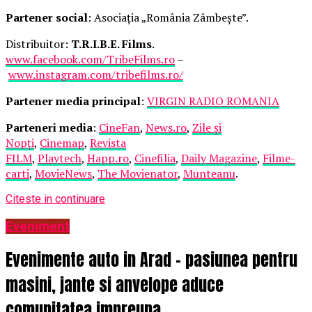
Partener social
: Asociația „România Zâmbește”.
Distribuitor:
T.R.I.B.E. Films
.
www.facebook.com/TribeFilms.ro
–
www.instagram.com/tribefilms.ro/
Partener media principal
:
VIRGIN RADIO ROMANIA
Parteneri media
:
CineFan
,
News.ro
,
Zile și
Nopți
,
Cinemap
,
Revista
FILM
,
Playtech
,
Happ.ro
,
Cinefilia
,
Daily Magazine
,
Filme-
carti
,
MovieNews
,
The Movienator
,
Munteanu
.
Citeste in continuare
Eveniment
Evenimente auto in Arad – pasiunea pentru
masini, jante si anvelope aduce
comunitatea impreuna