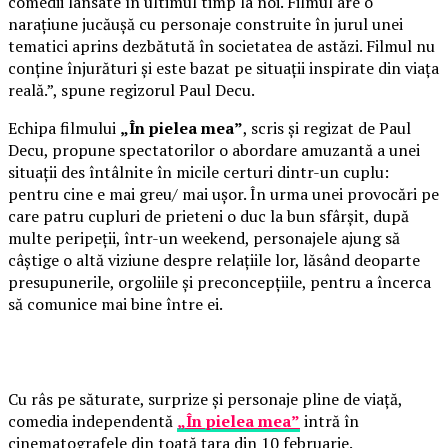
comedii lansate în ultimul timp la noi. Filmul are o
narațiune jucăușă cu personaje construite în jurul unei
tematici aprins dezbătută în societatea de astăzi. Filmul nu
conține înjurături și este bazat pe situații inspirate din viața
reală.”, spune regizorul Paul Decu.
Echipa filmului
„În pielea mea”
, scris și regizat de Paul
Decu, propune spectatorilor o abordare amuzantă a unei
situații des întâlnite în micile certuri dintr-un cuplu:
pentru cine e mai greu/ mai ușor. În urma unei provocări pe
care patru cupluri de prieteni o duc la bun sfârșit, după
multe peripeții, într-un weekend, personajele ajung să
câștige o altă viziune despre relațiile lor, lăsând deoparte
presupunerile, orgoliile și preconcepțiile, pentru a încerca
să comunice mai bine între ei.
Cu râs pe săturate, surprize și personaje pline de viață,
comedia independentă
„În pielea mea”
intră în
cinematografele din toată țara din 10 februarie.