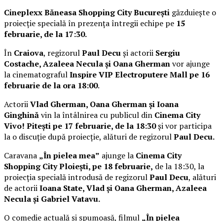
Cineplexx Băneasa Shopping City București
găzduiește o
proiecție specială în prezența întregii echipe pe
15
februarie, de la 17:30.
În
Craiova
, regizorul
Paul Decu
și actorii
Sergiu
Costache, Azaleea Necula și Oana Gherman
vor ajunge
la cinematograful
Inspire VIP Electroputere Mall pe 16
februarie de la ora 18:00
.
Actorii
Vlad Gherman, Oana Gherman și Ioana
Ginghină
vin la întâlnirea cu publicul din
Cinema City
Vivo! Pitești pe 17 februarie, de la 18:30
și vor participa
la o discuție după proiecție, alături de regizorul
Paul Decu.
Caravana
„În pielea mea”
ajunge la
Cinema City
Shopping City Ploiești, pe 18 februarie,
de la 18:30, la
proiecția specială introdusă de regizorul
Paul Decu
, alături
de actorii
Ioana State, Vlad și Oana Gherman, Azaleea
Necula și Gabriel Vatavu.
O comedie actuală și spumoasă, filmul
„În pielea