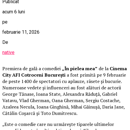
Publicat
acum 6 luni
pe
februarie 11, 2026
De
native
Premiera de gală a comediei
„În pielea mea”
de la
Cinema
City AFI Cotroceni București
a fost primită pe 9 februarie
de peste 1400 de spectatori cu aplauze, râsete și bucurie.
Numeroase vedete și influenceri au fost alături de actorii
George Tănase, Ioana State, Alexandra Răduță, Gabriel
Vatavu, Vlad Gherman, Oana Gherman, Sergiu Costache,
Azaleea Necula, Ioana Ginghină, Mihai Găinușă, Daria Jane,
Cătălin Coșarcă și Toto Dumitrescu.
„Este o comedie care nu urmărește tiparele ultimelor