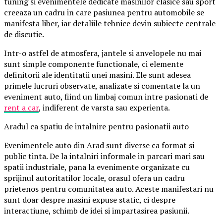
tuning si evenimentele dedicate masinilor clasice sau sport
creeaza un cadru in care pasiunea pentru automobile se
manifesta liber, iar detaliile tehnice devin subiecte centrale
de discutie.
Intr-o astfel de atmosfera, jantele si anvelopele nu mai
sunt simple componente functionale, ci elemente
definitorii ale identitatii unei masini. Ele sunt adesea
primele lucruri observate, analizate si comentate la un
eveniment auto, fiind un limbaj comun intre pasionati de
rent a car
, indiferent de varsta sau experienta.
Aradul ca spatiu de intalnire pentru pasionatii auto
Evenimentele auto din Arad sunt diverse ca format si
public tinta. De la intalniri informale in parcari mari sau
spatii industriale, pana la evenimente organizate cu
sprijinul autoritatilor locale, orasul ofera un cadru
prietenos pentru comunitatea auto. Aceste manifestari nu
sunt doar despre masini expuse static, ci despre
interactiune, schimb de idei si impartasirea pasiunii.