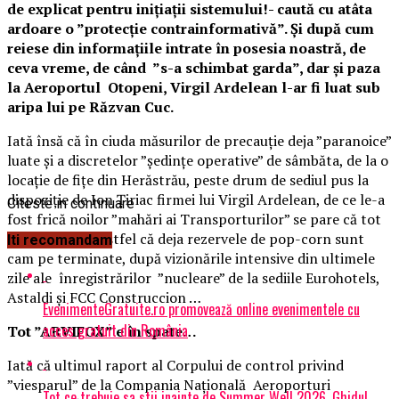
de explicat pentru inițiații sistemului!- caută cu atâta
ardoare o ”protecție contrainformativă”. Și după cum
reiese din informațiile intrate în posesia noastră, de
ceva vreme, de când ”s-a schimbat garda”, dar și paza
la Aeroportul Otopeni, Virgil Ardelean l-ar fi luat sub
aripa lui pe Răzvan Cuc.
Iată însă că în ciuda măsurilor de precauție deja ”paranoice”
luate și a discretelor ”ședințe operative” de sâmbăta, de la o
locație de fițe din Herăstrău, peste drum de sediul pus la
dispoziție de Ion Țiriac firmei lui Virgil Ardelean, de ce le-a
Citeste in continuare
fost frică noilor ”mahări ai Transporturilor” se pare că tot
nu au scăpat! Astfel că deja rezervele de pop-corn sunt
Iti recomandam
cam pe terminate, după vizionările intensive din ultimele
zile ale înregistrărilor ”nucleare” de la sediile Eurohotels,
Astaldi și FCC Construccion …
EvenimenteGratuite.ro promovează online evenimentele cu
acces gratuit din România
Tot ”ARVIFOX” e în spate…
Iată că ultimul raport al Corpului de control privind
”viesparul” de la Compania Națională Aeroporturi
Tot ce trebuie sa stii inainte de Summer Well 2026. Ghidul