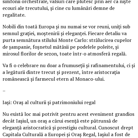
simfonii orchestrale, valsuri care plutesc prin aer ca niște
ecouri ale trecutului, și cine cu lumânări demne de
regalitate.
Nobili din toată Europa și nu numai se vor reuni, uniți sub
semnul grației, moștenirii și eleganței. Fiecare detaliu va
purta semnătura stilului Monte Carlo: strălucirea cupelor
de șampanie, foșnetul mătăsii pe podelele poleite, și
mirosul florilor de sezon, toate într-o atmosferă regală.
Va fi o celebrare nu doar a frumuseții și rafinamentului, ci și
a legăturii dintre trecut și prezent, între aristocrația
românească și farmecul etern al Monaco-ului.
–
Iași: Oraș al culturii și patrimoniului regal
Nu există loc mai potrivit pentru acest eveniment grandios
decât Iașiul, un oraș a cărui esență este pătrunsă de
eleganță aristocratică și prestigiu cultural. Cunoscut drept
Capitala Culturală a Europei și Oraș Regal, Iașiul a fost de