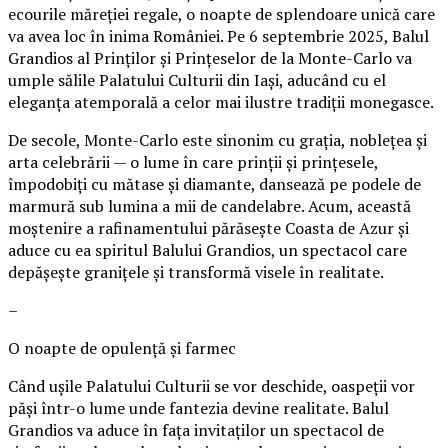
ecourile măreției regale, o noapte de splendoare unică care
va avea loc în inima României. Pe 6 septembrie 2025, Balul
Grandios al Prinților și Prințeselor de la Monte-Carlo va
umple sălile Palatului Culturii din Iași, aducând cu el
eleganța atemporală a celor mai ilustre tradiții monegasce.
De secole, Monte-Carlo este sinonim cu grația, noblețea și
arta celebrării — o lume în care prinții și prințesele,
împodobiți cu mătase și diamante, dansează pe podele de
marmură sub lumina a mii de candelabre. Acum, această
moștenire a rafinamentului părăsește Coasta de Azur și
aduce cu ea spiritul Balului Grandios, un spectacol care
depășește granițele și transformă visele în realitate.
–
O noapte de opulență și farmec
Când ușile Palatului Culturii se vor deschide, oaspeții vor
păși într-o lume unde fantezia devine realitate. Balul
Grandios va aduce în fața invitaților un spectacol de