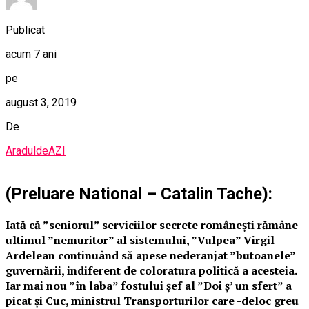
Publicat
acum 7 ani
pe
august 3, 2019
De
AraduldeAZI
(Preluare National – Catalin Tache):
Iată că ”seniorul” serviciilor secrete românești rămâne
ultimul ”nemuritor” al sistemului, ”Vulpea” Virgil
Ardelean continuând să apese nederanjat ”butoanele”
guvernării, indiferent de coloratura politică a acesteia.
Iar mai nou ”în laba” fostului șef al ”Doi ș’ un sfert” a
picat și Cuc, ministrul Transporturilor care -deloc greu