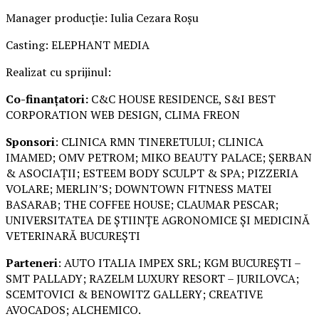
Manager producție: Iulia Cezara Roșu
Casting: ELEPHANT MEDIA
Realizat cu sprijinul:
Co-finanțatori:
C&C HOUSE RESIDENCE, S&I BEST
CORPORATION WEB DESIGN, CLIMA FREON
Sponsori
: CLINICA RMN TINERETULUI; CLINICA
IMAMED; OMV PETROM; MIKO BEAUTY PALACE; ȘERBAN
& ASOCIAȚII; ESTEEM BODY SCULPT & SPA; PIZZERIA
VOLARE; MERLIN’S; DOWNTOWN FITNESS MATEI
BASARAB; THE COFFEE HOUSE; CLAUMAR PESCAR;
UNIVERSITATEA DE ȘTIINȚE AGRONOMICE ȘI MEDICINĂ
VETERINARĂ BUCUREȘTI
Parteneri
: AUTO ITALIA IMPEX SRL; KGM BUCUREȘTI –
SMT PALLADY; RAZELM LUXURY RESORT – JURILOVCA;
SCEMTOVICI & BENOWITZ GALLERY; CREATIVE
AVOCADOS; ALCHEMICO.