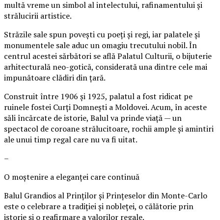
multă vreme un simbol al intelectului, rafinamentului și
strălucirii artistice.
Străzile sale spun povești cu poeți și regi, iar palatele și
monumentele sale aduc un omagiu trecutului nobil. În
centrul acestei sărbători se află Palatul Culturii, o bijuterie
arhitecturală neo-gotică, considerată una dintre cele mai
impunătoare clădiri din țară.
Construit între 1906 și 1925, palatul a fost ridicat pe
ruinele fostei Curți Domnești a Moldovei. Acum, în aceste
săli încărcate de istorie, Balul va prinde viață — un
spectacol de coroane strălucitoare, rochii ample și amintiri
ale unui timp regal care nu va fi uitat.
–
O moștenire a eleganței care continuă
Balul Grandios al Prinților și Prințeselor din Monte-Carlo
este o celebrare a tradiției și nobleței, o călătorie prin
istorie și o reafirmare a valorilor regale.