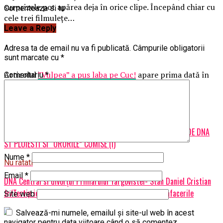
surprizele pot apărea deja în orice clipe. Începând chiar cu
Comenteaza si tu
cele trei filmulețe…
Leave a Reply
Adresa ta de email nu va fi publicată.
Câmpurile obligatorii
sunt marcate cu
*
Articolul
”Vulpea” a pus laba pe Cuc!
apare prima dată în
Comentariu
*
Ziarul Incisiv de Prahova
.
Articole pe aceiasi tema:
prima
Urmatorul
GRUPUL DE CRIMA ORGANIZATA DIN PRAHOVA COORDONAT DE DNA
ST PLOIESTI SI “ORORILE” COMISE (I)
Nume
*
Nu ratati
Email
*
DNA Central si divorțul Primarului Targovistei- Stan Daniel Cristian
Jr/Tertip ieftin pentru a-și pune la adăpost averea și afacerile
Site web
Salvează-mi numele, emailul și site-ul web în acest
navigator pentru data viitoare când o să comentez.