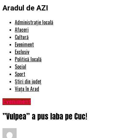
Aradul de AZI
Administrație locală
Afaceri
Cultură
Eveniment
Exclusiv
Politică locală
Social
Sport
Știri din județ
Viața în Arad
Eveniment
”Vulpea” a pus laba pe Cuc!