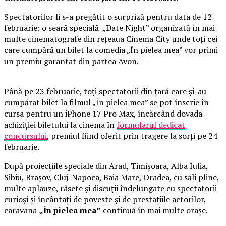
Spectatorilor li s-a pregătit o surpriză pentru data de 12
februarie: o seară specială „Date Night” organizată în mai
multe cinematografe din rețeaua Cinema City unde toți cei
care cumpără un bilet la comedia „În pielea mea” vor primi
un premiu garantat din partea Avon.
Până pe 23 februarie, toți spectatorii din țară care și-au
cumpărat bilet la filmul „În pielea mea” se pot înscrie în
cursa pentru un iPhone 17 Pro Max, încărcând dovada
achiziției biletului la cinema în
formularul dedicat
concursului
, premiul fiind oferit prin tragere la sorți pe 24
februarie.
După proiecțiile speciale din Arad, Timișoara, Alba Iulia,
Sibiu, Brașov, Cluj-Napoca, Baia Mare, Oradea, cu săli pline,
multe aplauze, râsete și discuții îndelungate cu spectatorii
curioși și încântați de poveste și de prestațiile actorilor,
caravana
„În pielea mea”
continuă în mai multe orașe.