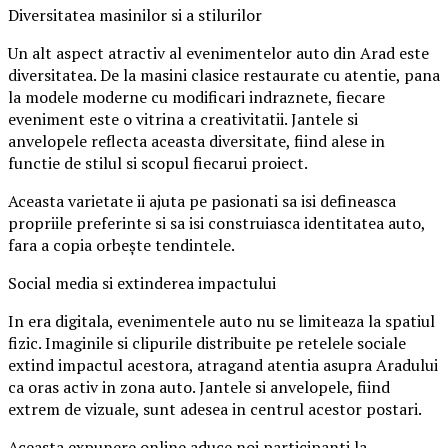
Diversitatea masinilor si a stilurilor
Un alt aspect atractiv al evenimentelor auto din Arad este
diversitatea. De la masini clasice restaurate cu atentie, pana
la modele moderne cu modificari indraznete, fiecare
eveniment este o vitrina a creativitatii. Jantele si
anvelopele reflecta aceasta diversitate, fiind alese in
functie de stilul si scopul fiecarui proiect.
Aceasta varietate ii ajuta pe pasionati sa isi defineasca
propriile preferinte si sa isi construiasca identitatea auto,
fara a copia orbește tendintele.
Social media si extinderea impactului
In era digitala, evenimentele auto nu se limiteaza la spatiul
fizic. Imaginile si clipurile distribuite pe retelele sociale
extind impactul acestora, atragand atentia asupra Aradului
ca oras activ in zona auto. Jantele si anvelopele, fiind
extrem de vizuale, sunt adesea in centrul acestor postari.
Aceasta expunere online aduce noi participanti la