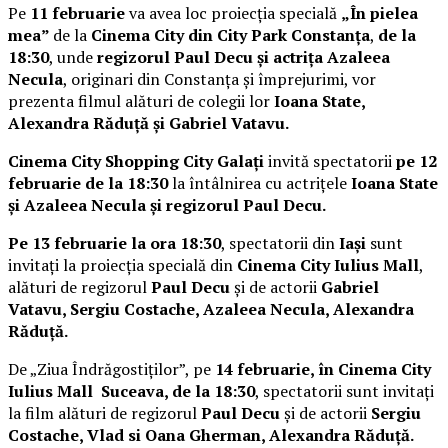
Pe
11 februarie
va avea loc proiecția specială
„În pielea
mea”
de la
Cinema City din City Park Constanța
,
de la
18:30
, unde
regizorul Paul Decu și actrița Azaleea
Necula
, originari din Constanța și împrejurimi, vor
prezenta filmul alături de colegii lor
Ioana State,
Alexandra Răduță și Gabriel Vatavu.
Cinema City Shopping City Galați
invită spectatorii
pe 12
februarie de la 18:30
la întâlnirea cu actrițele
Ioana State
și Azaleea Necula și regizorul Paul Decu.
Pe 13 februarie la ora 18:30
, spectatorii din
Iași
sunt
invitați la proiecția specială din
Cinema City Iulius Mall
,
alături de regizorul
Paul Decu
și de actorii
Gabriel
Vatavu, Sergiu Costache, Azaleea Necula, Alexandra
Răduță.
De „Ziua Îndrăgostiților”, pe
14 februarie, în Cinema City
Iulius Mall Suceava, de la 18:30
, spectatorii sunt invitați
la film alături de regizorul
Paul Decu
și de actorii
Sergiu
Costache, Vlad si Oana Gherman, Alexandra Răduță.