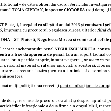
titutional – de câțiva ofițeri din cadrul Serviciului Investiga
eloman” TOMA CIPRIAN
,
inspector CIOROBEA
(toți detașați l
T Ploiești, începând cu sfârșitul anului 2013 și
comisarul ș
2015, împreună cu procurorul Negulescu Mircea, ulterior
fiind d
l DNA – ST Ploiesti, Negulescu Mircea si comisarul sef de
il acorda anchetatorului penal
NEGULESCU MIRCEA
, consta
pentru a li se da aparenta de penal
, fara un suport factual ob
area lor in partida proprie, in supraveghere,
„pe mana scurta
or personal material ori al unor apropiati ai acestora). Ulterior
 purtare / cercetare abuziva (pentru a-i intimida si determina sa
tenii acestora.
 mai mulți polițiști erau cercetați
pentru infracțiuni de corupți
 de delegare emise de procuror, s-a aflat și despre faptul că po
 activităților infracționale a doua firme din orașul Mizil, resp