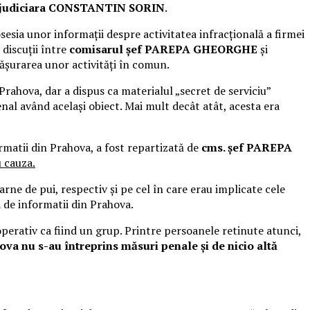
ie judiciara CONSTANTIN SORIN
.
osesia unor informații despre activitatea infracțională a firmei
 discuții între
comisarul șef PAREPA GHEORGHE
și
fășurarea unor activități în comun.
Prahova, dar a dispus ca materialul „secret de serviciu”
nal având același obiect. Mai mult decât atât, acesta era
rmatii din Prahova, a fost repartizată de
cms. șef PAREPA
u cauza.
ne de pui, respectiv și pe cel în care erau implicate cele
 de informatii din Prahova.
 operativ ca fiind un grup. Printre persoanele retinute atunci,
rahova nu s-au întreprins măsuri penale și de nicio altă