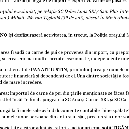
cat în tranzacții ilegale de import – export cu carne de pasăre.
lanţului evazionist, pe relaţia SC Dalex Lima SRL/ Sam Plus I
n ). Mihail- Răzvan Ţigănilă (39 de ani), născut în Mizil (Praho
ANO
își desfășuraseră activitatea, în trecut, la Poliția orașului M
marea fraudă cu carne de pui ce provenea din import, cu prep
al, se creaseră mai multe circuite evazioniste, independente unel
 a fost creat de
PANAIT IUSTIN
, prin înființarea pe numele m
utere financiară și dependenți de el. Una dintre societăți a fost
nd de mare încredere.
oarea: importul de carne de pui din țările menționate se făcea
stfel încât în final ajungeau la SC Ana și Cornel SRL și SC Ca
jungă la firmele sale având documente contabile ”bine spălate”
e numele unor persoane din anturajul său, precum și a unor s
 societate a căror administratori și acționari erau
soții ȚIGĂN