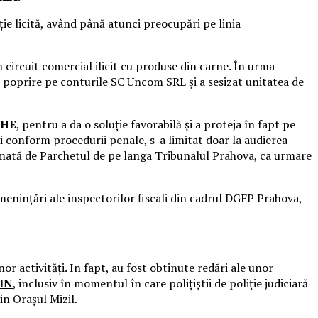
ție licită, având până atunci preocupări pe linia
circuit comercial ilicit cu produse din carne. În urma
at poprire pe conturile SC Uncom SRL și a sesizat unitatea de
GHE
, pentru a da o soluție favorabilă și a proteja în fapt pe
i conform procedurii penale, s-a limitat doar la audierea
firmată de Parchetul de pe langa Tribunalul Prahova, ca urmare
amenințări ale inspectorilor fiscali din cadrul DGFP Prahova,
or activități. In fapt, au fost obtinute redări ale unor
IN
, inclusiv în momentul în care polițiștii de poliție judiciară
in Orașul Mizil.