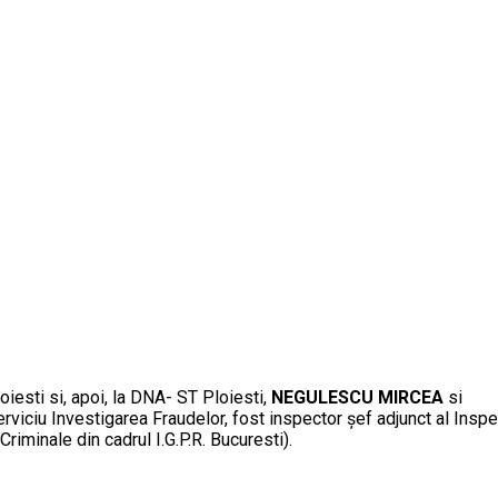
iesti si, apoi, la DNA- ST Ploiesti,
NEGULESCU MIRCEA
si
erviciu Investigarea Fraudelor, fost inspector șef adjunct al Insp
i Criminale din cadrul I.G.P.R. Bucuresti).