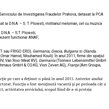
Serviciului de Investigarea Fraudelor Prahova, detasat la PCA
at la D.N.A. – S. T. Ploiesti, militianul meloman, cel cu muzica
D.N.A. – S.T. Ploiesti;
prezent functionar ANAF;
 KFT sau FRIGO ERD),
Germania
,
Grecia
,
Bulgaria
si
Olanda
,
ni, Omar Hamid, Mouhamed Kouli). În anul 2011, firme din spaţiul
 BV, Van Rooi Meat BV),
Germania
(Tonnies Lebensmittel GmbH
schmaus GmbH & CO.KG, Vion Zeven AG),
Franţa
(Aim Groupe,
ncție pe care a deținut-o până în anul 2015. Anterior anului
pectorat. Funcția a fost menținută vacantă și pe perioada cât a
, activitatea serviciului, scopul fiind de a-si proteja