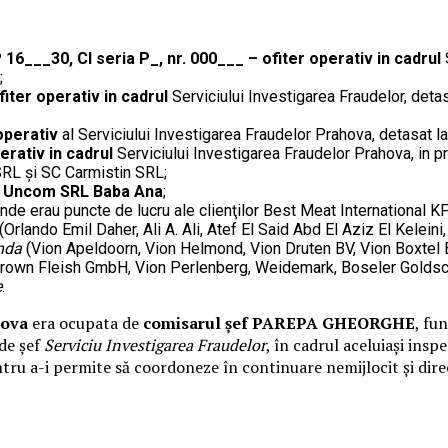
6___30, CI seria P_, nr. 000___ – ofiter operativ in cadrul
;
ter operativ in cadrul
Serviciului Investigarea Fraudelor, detas
 operativ
al Serviciului Investigarea Fraudelor Prahova, detasat la 
erativ in cadrul
Serviciului Investigarea Fraudelor Prahova, in 
SRL și SC Carmistin SRL;
C Uncom SRL Baba Ana
;
nde erau puncte de lucru ale clienţilor Best Meat International
(Orlando Emil Daher, Ali A. Ali, Atef El Said Abd El Aziz El Kelei
nda
(Vion Apeldoorn, Vion Helmond, Vion Druten BV, Vion Boxtel
 Crown Fleish GmbH, Vion Perlenberg, Weidemark, Boseler Gold
e
.
hova
era ocupata de
comisarul șef PAREPA GHEORGHE
, fu
de șef
Serviciu Investigarea Fraudelor
, în cadrul aceluiași ins
tru a-i permite să coordoneze în continuare nemijlocit și direct