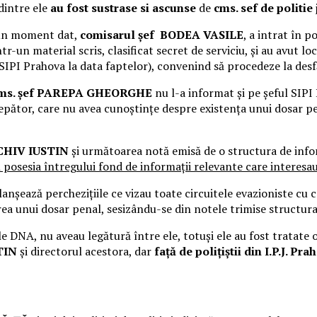
 dintre ele
au fost sustrase si ascunse
de
cms. sef de polit
la un moment dat,
comisarul șef BODEA VASILE
, a intrat în p
r-un material scris, clasificat secret de serviciu, și au avut loc
 SIPI Prahova la data faptelor), convenind să procedeze la des
ms. șef PAREPA GHEORGHE
nu l-a informat și pe șeful SIPI 
ncepător, care nu avea cunoștințe despre existența unui dosar pe
HIV IUSTIN
și următoarea notă emisă de o structura de info
n posesia întregului fond de informații relevante care interesa
șează perchezițiile ce vizau toate circuitele evazioniste cu car
ea unui dosar penal, sesizându-se din notele trimise structura
ile DNA, nu aveau legătură între ele, totuși ele au fost tratate
TIN
și directorul acestora, dar
față de polițiștii din I.P.J. P