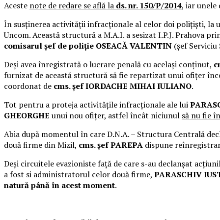
Aceste
note de redare se află la
ds. nr. 150/P/2014
, iar unele
În susținerea activității infracționale al celor doi polițiști, 
Uncom. Această structură a M.A.I. a sesizat I.P.J. Prahova print
comisarul șef de poliție
OSEACĂ VALENTIN
(șef Serviciu
Deși avea înregistrată o lucrare penală cu același conținut,
c
furnizat de această structură să fie repartizat unui ofițer î
coordonat de
cms. șef IORDACHE MIHAI IULIANO
.
Tot pentru a proteja activitățile infracționale ale lui
PARASC
GHEORGHE
unui nou ofițer, astfel încât niciunul
să nu fie î
Abia după momentul în care D.N.A. – Structura Centrală declan
două firme din Mizil,
cms. șef PAREPA
dispune reînregistrar
Deși circuitele evazioniste față de care s-au declanșat acțiun
a fost si administratorul celor două firme,
PARASCHIV IUS
natură până în acest moment
.