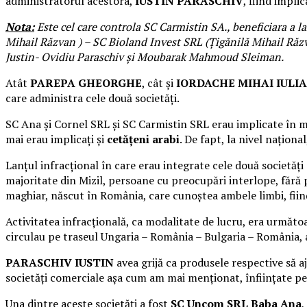
administratorul acestora,
IUSTIN PARASCHIV
, fiind impli
Nota:
Este cel care controla SC Carmistin SA., beneficiara a 
Mihail Răzvan ) – SC Bioland Invest SRL (Ţigănilă Mihail Răzva
Justin- Ovidiu Paraschiv şi Moubarak Mahmoud Sleiman.
Atât
PAREPA GHEORGHE
, cât și
IORDACHE MIHAI IULI
care administra cele două societăți.
SC Ana și Cornel SRL și SC Carmistin SRL erau implicate în 
mai erau implicați și
cetățeni arabi
. De fapt, la nivel națion
Lanțul infracțional în care erau integrate cele două societăți
majoritate din Mizil, persoane cu preocupări interlope, fără p
maghiar, născut în România, care cunoștea ambele limbi, fii
Activitatea infracțională, ca modalitate de lucru, era următ
circulau pe traseul Ungaria – România – Bulgaria – România, a
PARASCHIV IUSTIN
avea grijă ca produsele respective să a
societăți comerciale așa cum am mai menționat, înființate p
Una dintre aceste societăți a fost
SC Uncom SRL Baba Ana
,