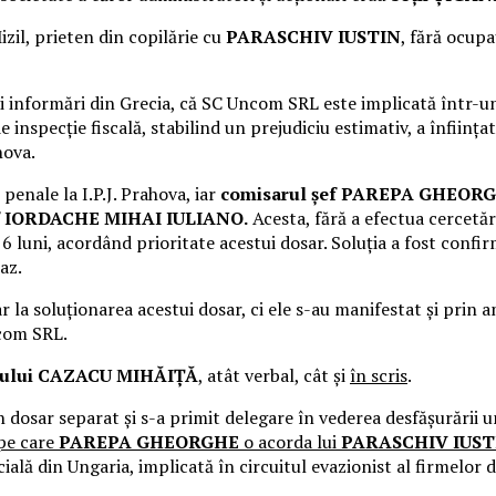
zil, prieten din copilărie cu
PARASCHIV IUSTIN
, fără ocupa
 informări din Grecia, că SC Uncom SRL este implicată într-un 
inspecție fiscală, stabilind un prejudiciu estimativ, a înființ
hova.
penale la I.P.J. Prahova, iar
comisarul șef PAREPA GHEOR
ef IORDACHE MIHAI IULIANO.
Acesta, fără a efectua cercetăr
 6 luni, acordând prioritate acestui dosar. Soluția a fost con
az.
r la soluționarea acestui dosar, ci ele s-au manifestat și prin 
ncom SRL.
rului CAZACU MIHĂIȚĂ
, atât verbal, cât și
în scris
.
 dosar separat și s-a primit delegare în vederea desfășurării un
 pe care
PAREPA GHEORGHE
o acorda lui
PARASCHIV IUST
lă din Ungaria, implicată în circuitul evazionist al firmelor d