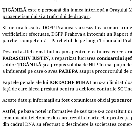
ȚIGĂNILĂ
este o persoană din lumea interlopă a Orașului Mi
proxenetismului și a traficului de droguri
.
Structura fiscală a DGFP Prahova s-a sesizat ca urmare a unei
verificărilor efectuate, DGFP Prahova a întocmit un Raport de 
parchet competentă – Parchetul de pe langa Tribunalul Pra
Dosarul astfel constituit a ajuns pentru efectuarea cercetarii 
PARASCHIV IUSTIN
, a repartizat lucrarea
comisarului ș
soților
ȚIGĂNILĂ
și a propus soluția de NUP în mai puțin de
a influenței pe care o avea
PAREPA
asupra procurorului de c
Faptele penale ale lui
IORDACHE MIHAI
nu s-au limitat doa
față de care făcea presiuni pentru a debloca conturile SC U
Aceste date și informații au fost comunicate oficial
procuro
Astfel, pe baza notei informative de sesizare s-a constituit un
comunicatii telefonice din care rezulta foarte clar protecția
din cadrul DNA au efectuat o descindere la societatea comercia