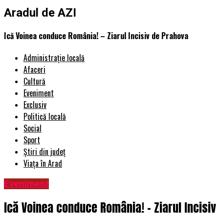
Aradul de AZI
Ică Voinea conduce România! – Ziarul Incisiv de Prahova
Administrație locală
Afaceri
Cultură
Eveniment
Exclusiv
Politică locală
Social
Sport
Știri din județ
Viața în Arad
Eveniment
Ică Voinea conduce România! – Ziarul Incisiv