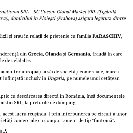
nternational SRL – SC Uncom Global Market SRL (Ţigănilă
va), domiciliul în Ploieşti (Prahova) asigura legătura dintre
izil și erau în relații de prietenie cu familia
PARASCHIV
,
onderență din
Grecia
,
Olanda
și
Germania
, fraudă în care
e de celălalte.
ai multor apropiați ai săi de societăți comerciale, marea
 înființată inclusiv în
Ungaria
, pe numele unui cetățean
 faptic cu descărcarea directă în România, însă documentele
rmistin SRL, la prețurile de dumping.
, acest lucru reușindu-l prin interpunerea pe circuit a unor
ocietăți comerciale cu comportament de tip ”fantomă”.
ILĂ
.