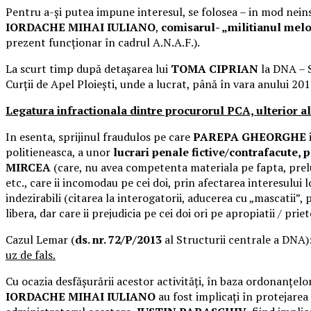
Pentru a-și putea impune interesul, se folosea – in mod neins
IORDACHE MIHAI
IULIANO
,
comisarul- „militianul m
prezent funcționar în cadrul A.N.A.F.).
La scurt timp după detașarea lui
TOMA CIPRIAN
la DNA – S
Curții de Apel Ploiești, unde a lucrat, până în vara anului 
Legatura infractionala dintre procurorul PCA, ulterior a
In esenta, sprijinul fraudulos pe care
PAREPA GHEORGHE
politieneasca, a unor
lucrari penale fictive/contrafacute, 
MIRCEA
(care, nu avea competenta materiala pe fapta, prelu
etc., care ii incomodau pe cei doi, prin afectarea interesului l
indezirabili (citarea la interogatorii, aducerea cu „mascatii”,
libera, dar care ii prejudicia pe cei doi ori pe apropiatii / prie
Cazul Lemar (
ds. nr. 72/P/2013
al Structurii centrale a DNA):
uz de fals.
Cu ocazia desfășurării acestor activități, în baza ordonanțelor
IORDACHE MIHAI IULIANO
au fost implicați în protejarea