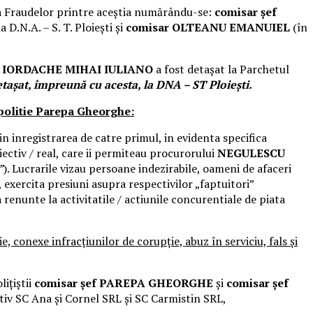
rea Fraudelor printre aceștia numărându-se:
comisar șef
a D.N.A. – S. T. Ploiești și
comisar OLTEANU
EMANUIEL
(în
ef IORDACHE MIHAI
IULIANO
a fost detașat la Parchetul
etașat, împreună cu acesta, la DNA – ST Ploiești.
 politie Parepa Gheorghe:
 in inregistrarea de catre primul, in evidenta specifica
iectiv / real, care ii permiteau procurorului
NEGULESCU
”
). Lucrarile vizau persoane indezirabile, oameni de afaceri
, exercita presiuni asupra respectivilor „faptuitori”
 renunte la activitatile / actiunile concurentiale de piata
e, conexe infracțiunilor de corupție, abuz în serviciu, fals și
lițiștii
comisar șef PAREPA GHEORGHE
și
comisar șef
ectiv SC Ana și Cornel SRL și SC Carmistin SRL,