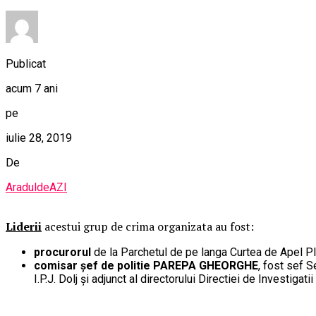
Publicat
acum 7 ani
pe
iulie 28, 2019
De
AraduldeAZI
Liderii
acestui grup de crima organizata au fost:
procurorul
de la Parchetul de pe langa Curtea de Apel Plo
comisar șef de politie PAREPA GHEORGHE
, fost sef S
I.P.J. Dolj și adjunct al directorului Directiei de Investigati