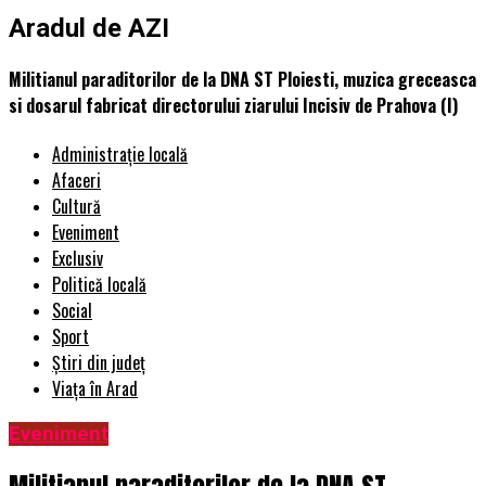
Aradul de AZI
Militianul paraditorilor de la DNA ST Ploiesti, muzica greceasca
si dosarul fabricat directorului ziarului Incisiv de Prahova (I)
Administrație locală
Afaceri
Cultură
Eveniment
Exclusiv
Politică locală
Social
Sport
Știri din județ
Viața în Arad
Eveniment