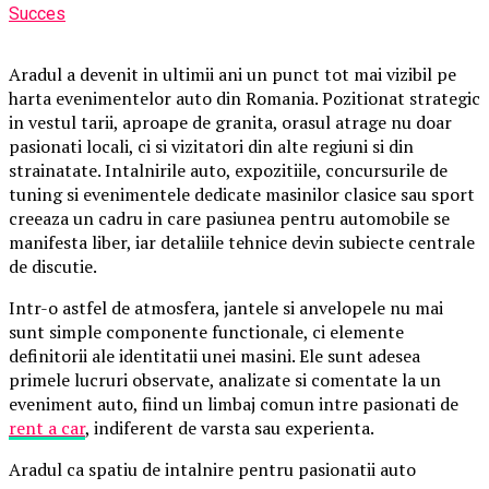
Succes
Aradul a devenit in ultimii ani un punct tot mai vizibil pe
harta evenimentelor auto din Romania. Pozitionat strategic
in vestul tarii, aproape de granita, orasul atrage nu doar
pasionati locali, ci si vizitatori din alte regiuni si din
strainatate. Intalnirile auto, expozitiile, concursurile de
tuning si evenimentele dedicate masinilor clasice sau sport
creeaza un cadru in care pasiunea pentru automobile se
manifesta liber, iar detaliile tehnice devin subiecte centrale
de discutie.
Intr-o astfel de atmosfera, jantele si anvelopele nu mai
sunt simple componente functionale, ci elemente
definitorii ale identitatii unei masini. Ele sunt adesea
primele lucruri observate, analizate si comentate la un
eveniment auto, fiind un limbaj comun intre pasionati de
rent a car
, indiferent de varsta sau experienta.
Aradul ca spatiu de intalnire pentru pasionatii auto