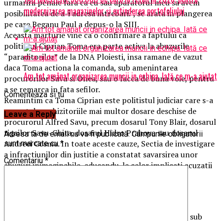
urmaririi penale fara ca eu sau aparatorul meu sa avem
modernizarea magazinelor și extinderea portofoliului
posibilitatea de a-i adresa intrebari.”, se arata in plangerea
pe care Beganu Paul a depus-o la SIIJ.
Aceasta marturie vine ca o confirmare a faptului ca
politistul Ciprian Toma era parte activa la abuzurile
“paraditorilor” de la DNA Ploiesti, insa ramane de vazut
daca Toma actiona la comanda, sub amenintarea
Am tot amânat organizarea muncii in echipa. Iată ce m-a ajutat
procurorilor Savu si Onea, sau o facea de buna voie, pentru
a se remarca in fata sefilor.
Comenteaza si tu
Reamintim ca Toma Ciprian este politistul judiciar care s-a
ocupat de rechizitoriile mai multor dosare deschise de
Leave a Reply
procurorul Alfred Savu, precum dosarul Tony Blair, dosarul
tigailor Savu-Ghita, dosarul Hidro Prahova sau dosarul
Adresa ta de email nu va fi publicată.
Câmpurile obligatorii
Andreei Cosma. In toate aceste cauze, Sectia de investigare
sunt marcate cu
*
a infractiunilor din justitie a constatat savarsirea unor
Comentariu
*
abuzuri inimaginabile, aducandu-le celor implicati acuzatii
precum cercetare abuziva, represiune nedreapta,
compromiterea interselor justitiei, influentarea
declaratiilor s.a.m.d.”
Daca pana in prezent in aceste dosare nu a fost pus sub