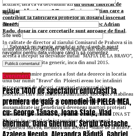
acuzare, iata ca va dezvaluim azi
un dosar fabricat de
militianul “meloman” Toma Ciprian, militian care a
Nume
*
contribuit la fabricarea probelor in dosarul inscenat
directorului ziarului Incisiv de Prahova, ec Adrian
Email
*
Radu, dosar in care cercetarile sunt aproape de final
.
Site web
In calitate de director al ziarului Comisarul de Prahova si in
Salvează-mi numele, emailul și site-ul web în acest
urma anchetelor derulate de echipa sa din subordine,
navigator pentru data viitoare când o să comentez.
acesta a inceput sa dezvaluie initial “MAFIA DE LA BRAVO”,
cum a fost denumita generic, inca din anul 2015.
Aceasta denumire generica a fost data deorece in locatia
Eveniment
unui bar numit “Bravo” din Ploiesti aveau loc intaliniri
intre oameni de afaceri, camatari, procurori si/sau
Peste 1400 de spectatori entuziaști la
judecatori care sub influenta bauturilor alocoolice stabileau
premiera de gală a comediei ÎN PIELEA MEA,
ce dosare se mai fabrica si/sau ce plangeri penale sunt
musamalizate iar beneficiarii deveneau martori protejati
cu: George Tănase, Ioana State, Vlad
si/sau martori ale dosarelor penale intreprinse de DNA ST
Ploiesti, in special cele intreprinse de procurorul
Gherman, Oana Gherman, Sergiu Costache,
Negulescu Mircea, membru din aceasta “Mafie de la Bravo”.
Azaleea Necula, Alexandra Răduță, Gabriel