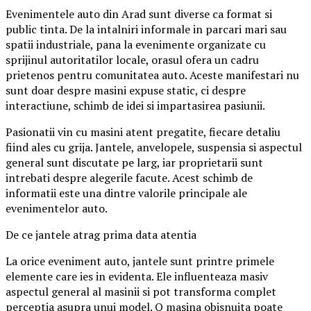
Evenimentele auto din Arad sunt diverse ca format si
public tinta. De la intalniri informale in parcari mari sau
spatii industriale, pana la evenimente organizate cu
sprijinul autoritatilor locale, orasul ofera un cadru
prietenos pentru comunitatea auto. Aceste manifestari nu
sunt doar despre masini expuse static, ci despre
interactiune, schimb de idei si impartasirea pasiunii.
Pasionatii vin cu masini atent pregatite, fiecare detaliu
fiind ales cu grija. Jantele, anvelopele, suspensia si aspectul
general sunt discutate pe larg, iar proprietarii sunt
intrebati despre alegerile facute. Acest schimb de
informatii este una dintre valorile principale ale
evenimentelor auto.
De ce jantele atrag prima data atentia
La orice eveniment auto, jantele sunt printre primele
elemente care ies in evidenta. Ele influenteaza masiv
aspectul general al masinii si pot transforma complet
perceptia asupra unui model. O masina obisnuita poate