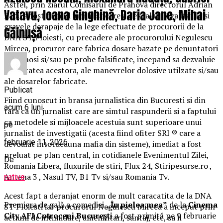
Astfel, prin ziarul Comisarul de Prahova directorul Adrian
Vatavu, Ioana Ginghină, Daria Jane, Mihai
Radu a fost primul jurnalist care a devoalat ilegalitatile si
gravele derapaje de la lege efectuate de procurorii de la
Găinușă
DNA ST Ploiesti, cu precadere ale procurorului Negulescu
Mircea, procuror care fabrica dosare bazate pe denuntatori
mincinosi si/sau pe probe falsificate, incepand sa dezvaluie
identitatea acestora, ale manevrelor dolosive utilzate si/sau
ale dosarelor fabricate.
Publicat
Fiind cunoscut in bransa jurnalistica din Bucuresti si din
acum 6 luni
tara ca un jurnalist care are simtul raspunderii si a faptului
ca metodele si mijloacele acestuia sunt superioare unui
pe
jurnalist de investigatii (acesta fiind ofiter SRI ® care a
februarie 11, 2026
devoalat intotdeauna mafia din sisteme), imediat a fost
preluat pe plan central, in cotidianele Evenimentul Zilei,
De
Romania Libera, fluxurile de stiri, Flux 24, Stiripesurse.ro ,
Antena 3 , Nasul TV, B1 Tv si/sau Romania Tv.
native
Acest fapt a deranjat enorm de mult caracatita de la DNA
Premiera de gală a comediei
„În pielea mea”
de la
Cinema
ST Ploiesti iar procurorul Negulescu Mircea a inceput prin
City AFI Cotroceni București
a fost primită pe 9 februarie
actiuni de intimidare, amenintari, santaj, etc, sa il