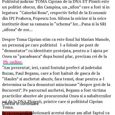
Politistul judiciar TOMA Ciprian de la DNA ST Ploisti este
un politist obscur, din Campina, un „sifon” care a fost si in
legatura “Cainelui Rosu”, respectiv Seful de la Economic
din IPJ Prahova, Popescu Ion. Sifona la oricine si la orice
institutie doar sa ramana in “schema” lor…Pana si la SRI
„sifona” de zor…
Despre Toma Ciprian stim ca este finul lui Marian Manole,
un personaj pe care politistul l-a folosit pe post de
“denuntator” cu identitate protejata, pentru a-l ajuta pe
Onea sa “paradeasca” dupa bunul plac, precizau cei de la
Ph-online.
“Am prezentat, ieri, cazul fostului prefect al judetului
Buzau, Paul Beganu, care a fost haituit de gasca de la
“Haules” si anchetat abuziv, fara temei, doar pentru a-l
determina sa faca denunturi mincinoase “despre grei de la
Bucuresti”. Pe parcursul anchetei, Beganu a fost victima
practicilor abuzive ale procurorului Onea si a subalternilor
sai de la DNA Ploiesti, printre care si politistul Ciprian
Citeste in continuare
Toma.
“Pe parcursul solutionarii acestui dosar am aflat faptul ca
Iti recomandam