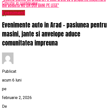
Citeste in continuare
din aceasta NU DA DOI BANI PE LEGE”
Eveniment
Evenimente auto in Arad – pasiunea pentru
masini, jante si anvelope aduce
comunitatea impreuna
Publicat
acum 6 luni
pe
februarie 2, 2026
De