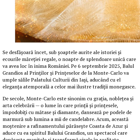
Se desfășoară încet, sub șoaptele aurite ale istoriei și
ecourile măreției regale, o noapte de splendoare unică care
va avea loc în inima României. Pe 6 septembrie 2025, Balul
Grandios al Prinților și Prințeselor de la Monte-Carlo va
umple sălile Palatului Culturii din Iași, aducând cu el
eleganța atemporală a celor mai ilustre tradiții monegasce.
De secole, Monte-Carlo este sinonim cu grația, noblețea și
arta celebrării — o lume în care prinții și prințesele,
împodobiți cu mătase și diamante, dansează pe podele de
marmură sub lumina a mii de candelabre. Acum, această
moștenire a rafinamentului părăsește Coasta de Azur și
aduce cu ea spiritul Balului Grandios, un spectacol care
depășește granițele și transformă visele în realitate.