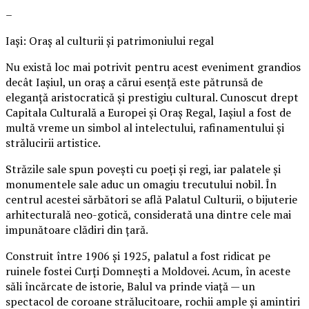
–
Iași: Oraș al culturii și patrimoniului regal
Nu există loc mai potrivit pentru acest eveniment grandios
decât Iașiul, un oraș a cărui esență este pătrunsă de
eleganță aristocratică și prestigiu cultural. Cunoscut drept
Capitala Culturală a Europei și Oraș Regal, Iașiul a fost de
multă vreme un simbol al intelectului, rafinamentului și
strălucirii artistice.
Străzile sale spun povești cu poeți și regi, iar palatele și
monumentele sale aduc un omagiu trecutului nobil. În
centrul acestei sărbători se află Palatul Culturii, o bijuterie
arhitecturală neo-gotică, considerată una dintre cele mai
impunătoare clădiri din țară.
Construit între 1906 și 1925, palatul a fost ridicat pe
ruinele fostei Curți Domnești a Moldovei. Acum, în aceste
săli încărcate de istorie, Balul va prinde viață — un
spectacol de coroane strălucitoare, rochii ample și amintiri