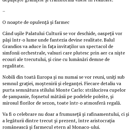
–
O noapte de opulență și farmec
Când ușile Palatului Culturii se vor deschide, oaspeții vor
păși într-o lume unde fantezia devine realitate. Balul
Grandios va aduce în fața invitaților un spectacol de
simfonii orchestrale, valsuri care plutesc prin aer ca niște
ecouri ale trecutului, și cine cu lumânări demne de
regalitate.
Nobili din toată Europa și nu numai se vor reuni, uniți sub
semnul grației, moștenirii și eleganței. Fiecare detaliu va
purta semnătura stilului Monte Carlo: strălucirea cupelor
de șampanie, foșnetul mătăsii pe podelele poleite, și
mirosul florilor de sezon, toate într-o atmosferă regală.
Va fi o celebrare nu doar a frumuseții și rafinamentului, ci și
a legăturii dintre trecut și prezent, între aristocrația
românească și farmecul etern al Monaco-ului.