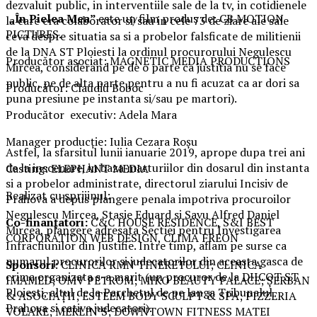
dezvaluit public, in interventiile sale de la tv, in cotidienele
„În Pielea Mea”
este un film produs de: CB MOTION
la care era colaborator si/sau in cele 73 de ziare ale sale
PICTURES.
ceva despre situatia sa si a probelor falsficate de militienii
de la DNA ST Ploiesti la ordinul procurorului Negulescu
Producător asociat: MAGNETIC MEDIA PRODUCTIONS
Mircea, considerand pe de o parte ca justitia nu se face
public, pe de alta parte pentru a nu fi acuzat ca ar dori sa
Producător: Claudiu Boboc
puna presiune pe instanta si/sau pe martori).
Producător executiv: Adela Mara
Manager producție: Iulia Cezara Roșu
Astfel, la sfarsitul lunii ianuarie 2019, aprope dupa trei ani
de la inscenare, in baza marturiilor din dosarul din instanta
Casting: ELEPHANT MEDIA
si a probelor administrate, directorul ziarului Incisiv de
Realizat cu sprijinul:
Prahova a depus plangere penala impotriva procuroilor
Negulescu Mircea, Stasie Eduard si Savu Alfred Daniel
Co-finanțatori:
C&C HOUSE RESIDENCE, S&I BEST
Mircea, plangere adresata Sectiei pentru Investigarea
CORPORATION WEB DESIGN, CLIMA FREON
Infracfiunilor din Justifie. Intre timp, aflam pe surse ca
numarul procurorilor si judecatorilor din aceasta gasca de
Sponsori
: CLINICA RMN TINERETULUI; CLINICA
crima organizata s-a marit (un procuror de la DIICOT ST
IMAMED; OMV PETROM; MIKO BEAUTY PALACE; ȘERBAN
Ploiesti, altul de la Parchetul de pe langa Tribunalul
& ASOCIAȚII; ESTEEM BODY SCULPT & SPA; PIZZERIA
Prahova si cativa judecatori).
VOLARE; MERLIN’S; DOWNTOWN FITNESS MATEI