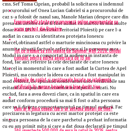
cms. Sef Toma Ciprian, probabil la solicitarea si indemnul
procurorului sef Onea Lucian Gabriel si a procurorului de
caz s-a folosit de nasul sau, Manole Marian (despre care din
EvenimenteGratuite.ro promovează online evenimentele cu
presa am inteles ca ar fi fost audiat ca martor in mai multe
acces gratuit din România
dosare ale DNA – Serviciul Teritorial Ploiesti) pe care l-a
audiat in cauza cu identitatea protejata Ionescu
Marcel,obtinand astfel o marturie mincinoasa cu privire la
anumite situatii factuale referitoare si la persoana mea.
Tot ce trebuie sa stii inainte de Summer Well 2026. Ghidul
Modul in care s-a comportat la audierea in instanta de
complet pentru editia aniversara de 15 ani
fond, fac aici referire la cele declarate de catre Ionescu
Marcel in momentul in care a fost audiat la Curtea de Apel
Ploiesti, ma conduce la ideea ca acesta a fost manipulat in
Mașinile de spălat și uscătoarele bazate pe inteligență
mod evident, fie spunand neadevaruri usor verificabile sau
artificială îți cunosc hainele mai bine decât tine
evitand a raspunde intrebarilor inculpatilor vizati. Nu
exclud, fara a avea dovezi clare, ca in spatiul in care era
audiat conform procedurii sa mai fi fost o alta persoana
care sa ii dirijeze comportamentul pe timpul audierii. Fac
Cum ar fi dacă ceasul tău s-ar antrena alături de tine?
precizarea in legatura cu acest martor protejat ca este
singura persoana de la care parchetul a preluat informatia
cu eu am primit mita si care a dat doua declaratii pe timpul
TAG investește 500.000 de euro în retail în 2026, pentru