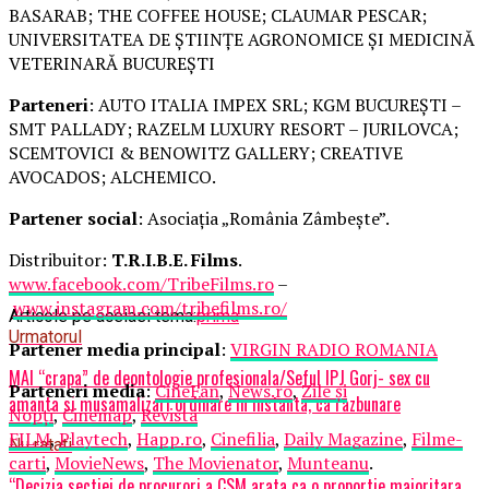
BASARAB; THE COFFEE HOUSE; CLAUMAR PESCAR;
UNIVERSITATEA DE ȘTIINȚE AGRONOMICE ȘI MEDICINĂ
VETERINARĂ BUCUREȘTI
Parteneri
: AUTO ITALIA IMPEX SRL; KGM BUCUREȘTI –
SMT PALLADY; RAZELM LUXURY RESORT – JURILOVCA;
SCEMTOVICI & BENOWITZ GALLERY; CREATIVE
AVOCADOS; ALCHEMICO.
Partener social
: Asociația „România Zâmbește”.
Distribuitor:
T.R.I.B.E. Films
.
www.facebook.com/TribeFilms.ro
–
www.instagram.com/tribefilms.ro/
Articole pe aceiasi tema:
prima
Urmatorul
Partener media principal
:
VIRGIN RADIO ROMANIA
MAI “crapa” de deontologie profesionala/Seful IPJ Gorj- sex cu
Parteneri media
:
CineFan
,
News.ro
,
Zile și
amanta si musamalizari ordinare in instanta, ca razbunare
Nopți
,
Cinemap
,
Revista
FILM
,
Playtech
,
Happ.ro
,
Cinefilia
,
Daily Magazine
,
Filme-
Nu ratati
carti
,
MovieNews
,
The Movienator
,
Munteanu
.
“Decizia sectiei de procurori a CSM arata ca o proportie majoritara