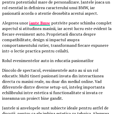
pentru potentialul mare de personalizare. Jantele joaca un
rol esential in definirea caracterului unui BMW, iar
pasionatii acorda o atentie deosebita acestui aspect.
Alegerea unor
jante Bmw
potrivite poate schimba complet
aspectul si atitudinea masinii, iar acest lucru este evident la
fiecare eveniment auto. Proprietarii discuta despre
compatibilitate, design si impactul asupra
comportamentului rutier, transformand fiecare expunere
intr-o lectie practica pentru ceilalti.
Rolul evenimentelor auto in educatia pasionatilor
Dincolo de spectacol, evenimentele auto au si un rol
educativ. Multi tineri pasionati invata din interactiunea
directa cu masini reale, nu doar din mediul online. Vad
diferentele dintre diverse setup-uri, inteleg importanta
echilibrului intre estetica si functionalitate si invata ce
inseamna un proiect bine gandit.
Jantele si anvelopele sunt subiecte ideale pentru astfel de
discutii, pentru ca ele imbina estetica cu tehnica. Alegerea