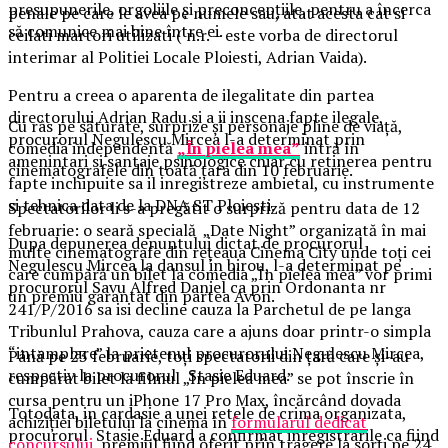
presupunerile, orgoliile și preconcepțiile, pentru a încerca
penale pe care le avea pe numele sau, atat acesta cat si
să comunice mai bine între ei.
ceilati martori utilizati ( n.r. – este vorba de directorul
interimar al Politiei Locale Ploiesti, Adrian Vaida).
Pentru a creea o aparenta de ilegalitate din partea
directorului Adrian Radu si a ii inscena fapte ilegale,
Cu râs pe săturate, surprize și personaje pline de viață,
procurorul Negulescu Mircea l-a determinat prin
comedia independentă
„În pielea mea”
intră în
amenintari si santaje psihologice chiar cu retinerea pentru
cinematografele din toată țara din 10 februarie.
fapte inchipuite sa il inregistreze ambietal, cu instrumente
si tehnica data de la DNA ST Ploiesti.
Spectatorilor li s-a pregătit o surpriză pentru data de 12
februarie: o seară specială „Date Night” organizată în mai
Dupa depunerea denuntului dictat de procurorul
multe cinematografe din rețeaua Cinema City unde toți cei
Negulescu Mircea la dansul in birou, l-a determinat pe
care cumpără un bilet la comedia „În pielea mea” vor primi
procurorul Savu Alfred Daniel ca prin Ordonanta nr
un premiu garantat din partea Avon.
241/P/2016 sa isi decline cauza la Parchetul de pe langa
Tribunlul Prahova, cauza care a ajuns doar printr-o simpla
“intamplare” la prietenul procurorului Negulescu Mircea,
Până pe 23 februarie, toți spectatorii din țară care și-au
respectiv la procurorul Stasie Eduard.
cumpărat bilet la filmul „În pielea mea” se pot înscrie în
cursa pentru un iPhone 17 Pro Max, încărcând dovada
Totodata, in cardasie a unei retele de crima organizata,
achiziției biletului la cinema în
formularul dedicat
procurorul Stasie Eduard a confirmat inregistrarile ca fiind
concursului
, premiul fiind oferit prin tragere la sorți pe 24