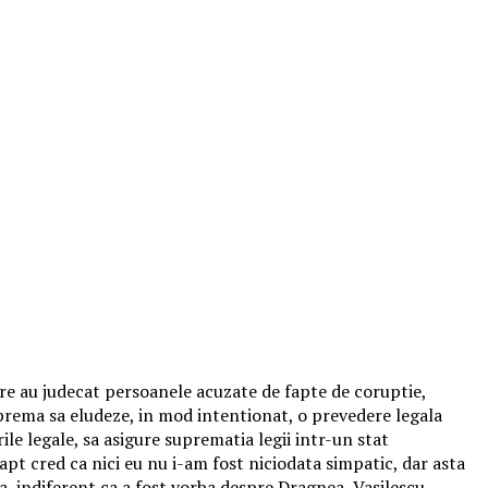
are au judecat persoanele acuzate de fapte de coruptie,
Suprema sa eludeze, in mod intentionat, o prevedere legala
ile legale, sa asigure suprematia legii intr-un stat
apt cred ca nici eu nu i-am fost niciodata simpatic, dar asta
a, indiferent ca a fost vorba despre Dragnea, Vasilescu,