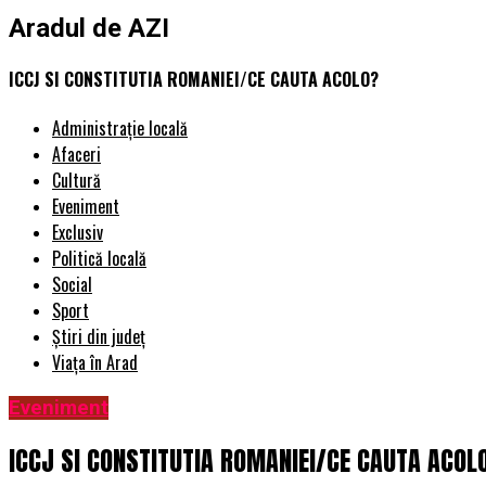
Aradul de AZI
ICCJ SI CONSTITUTIA ROMANIEI/CE CAUTA ACOLO?
Administrație locală
Afaceri
Cultură
Eveniment
Exclusiv
Politică locală
Social
Sport
Știri din județ
Viața în Arad
Eveniment
ICCJ SI CONSTITUTIA ROMANIEI/CE CAUTA ACOL