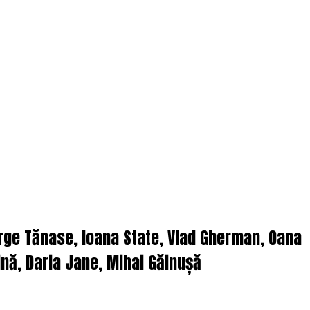
orge Tănase, Ioana State, Vlad Gherman, Oana
nă, Daria Jane, Mihai Găinușă