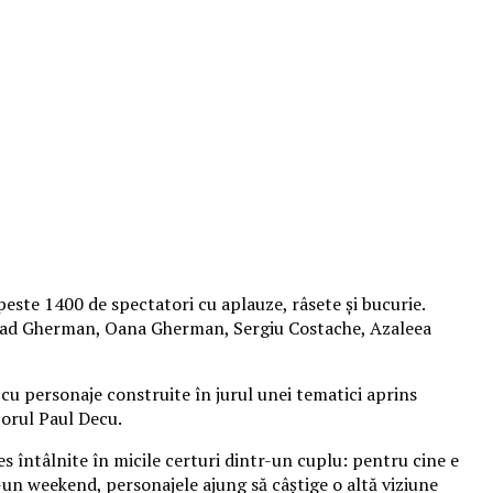
peste 1400 de spectatori cu aplauze, râsete și bucurie.
 Vlad Gherman, Oana Gherman, Sergiu Costache, Azaleea
cu personaje construite în jurul unei tematici aprins
izorul Paul Decu.
es întâlnite în micile certuri dintr-un cuplu: pentru cine e
r-un weekend, personajele ajung să câștige o altă viziune