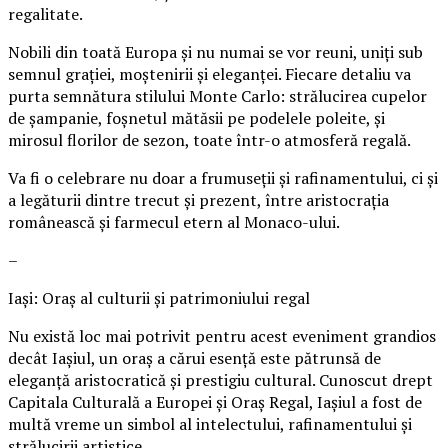
regalitate.
Nobili din toată Europa și nu numai se vor reuni, uniți sub
semnul grației, moștenirii și eleganței. Fiecare detaliu va
purta semnătura stilului Monte Carlo: strălucirea cupelor
de șampanie, foșnetul mătăsii pe podelele poleite, și
mirosul florilor de sezon, toate într-o atmosferă regală.
Va fi o celebrare nu doar a frumuseții și rafinamentului, ci și
a legăturii dintre trecut și prezent, între aristocrația
românească și farmecul etern al Monaco-ului.
–
Iași: Oraș al culturii și patrimoniului regal
Nu există loc mai potrivit pentru acest eveniment grandios
decât Iașiul, un oraș a cărui esență este pătrunsă de
eleganță aristocratică și prestigiu cultural. Cunoscut drept
Capitala Culturală a Europei și Oraș Regal, Iașiul a fost de
multă vreme un simbol al intelectului, rafinamentului și
strălucirii artistice.