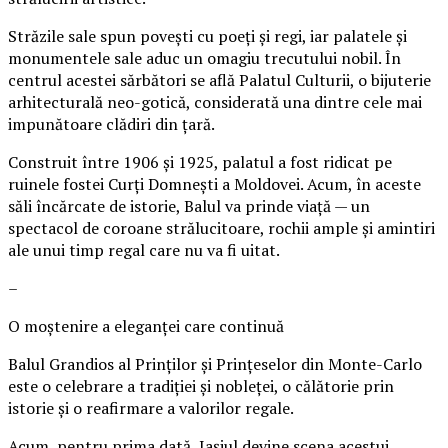
Străzile sale spun povești cu poeți și regi, iar palatele și
monumentele sale aduc un omagiu trecutului nobil. În
centrul acestei sărbători se află Palatul Culturii, o bijuterie
arhitecturală neo-gotică, considerată una dintre cele mai
impunătoare clădiri din țară.
Construit între 1906 și 1925, palatul a fost ridicat pe
ruinele fostei Curți Domnești a Moldovei. Acum, în aceste
săli încărcate de istorie, Balul va prinde viață — un
spectacol de coroane strălucitoare, rochii ample și amintiri
ale unui timp regal care nu va fi uitat.
–
O moștenire a eleganței care continuă
Balul Grandios al Prinților și Prințeselor din Monte-Carlo
este o celebrare a tradiției și nobleței, o călătorie prin
istorie și o reafirmare a valorilor regale.
Acum, pentru prima dată, Iașiul devine scena acestui