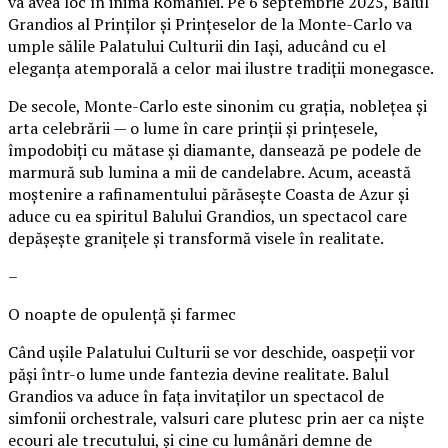
va avea loc în inima României. Pe 6 septembrie 2025, Balul
Grandios al Prinților și Prințeselor de la Monte-Carlo va
umple sălile Palatului Culturii din Iași, aducând cu el
eleganța atemporală a celor mai ilustre tradiții monegasce.
De secole, Monte-Carlo este sinonim cu grația, noblețea și
arta celebrării — o lume în care prinții și prințesele,
împodobiți cu mătase și diamante, dansează pe podele de
marmură sub lumina a mii de candelabre. Acum, această
moștenire a rafinamentului părăsește Coasta de Azur și
aduce cu ea spiritul Balului Grandios, un spectacol care
depășește granițele și transformă visele în realitate.
–
O noapte de opulență și farmec
Când ușile Palatului Culturii se vor deschide, oaspeții vor
păși într-o lume unde fantezia devine realitate. Balul
Grandios va aduce în fața invitaților un spectacol de
simfonii orchestrale, valsuri care plutesc prin aer ca niște
ecouri ale trecutului, și cine cu lumânări demne de