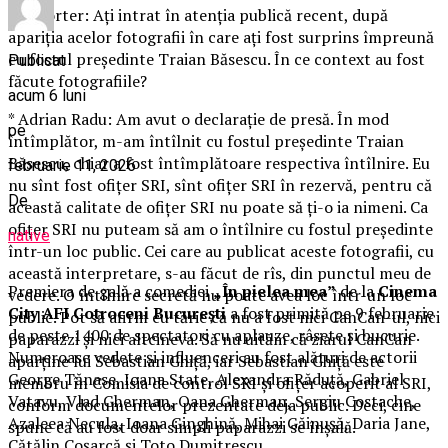
* Reporter: Aţi intrat în atenţia publică recent, după
apariţia acelor fotografii în care aţi fost surprins împreună
cu fostul preşedinte Traian Băsescu. În ce context au fost
Publicat
făcute fotografiile?
acum 6 luni
* Adrian Radu: Am avut o declaraţie de presă. În mod
pe
întîmplător, m-am întîlnit cu fostul preşedinte Traian
Băsescu, chiar a fost întîmplătoare respectiva întîlnire. Eu
februarie 11, 2026
nu sînt fost ofiţer SRI, sînt ofiţer SRI în rezervă, pentru că
De
această calitate de ofiţer SRI nu poate să ţi-o ia nimeni. Ca
ofiţer SRI nu puteam să am o întîlnire cu fostul preşedinte
native
într-un loc public. Cei care au publicat aceste fotografii, cu
această interpretare, s-au făcut de rîs, din punctul meu de
Premiera de gală a comediei
„În pielea mea”
de la
Cinema
vedere. O întîlnire secretă nu poate avea loc într-un loc
City AFI Cotroceni București
a fost primită pe 9 februarie
public. Pot să afirm cu tărie că nu a fost nici CanCan-ul, nici
de peste 1400 de spectatori cu aplauze, râsete și bucurie.
paparazzi şi nici altcineva. Să nu uităm că ziarul CanCan
Numeroase vedete și influenceri au fost alături de actorii
aparţine lui Sebastian Ghiţă, iar Sebastian Ghiţă este
George Tănase, Ioana State, Alexandra Răduță, Gabriel
membru în Comisia de control SRI şi ofiţer acoperit al SRI,
Vatavu, Vlad Gherman, Oana Gherman, Sergiu Costache,
conform documentelor prezentate deja public. Deci, cine
Azaleea Necula, Ioana Ginghină, Mihai Găinușă, Daria Jane,
spune că au fost doar simpli paparazzi se înşală.
Cătălin Coșarcă și Toto Dumitrescu.