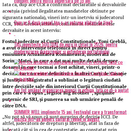
complet pentru editia aniversara de 15 ani
Iata ca, dup ace CCR a confirmat declaratiile si dezvaluirile
acestuia (privind ilegalitatea mandatelor obtinute pe
siguranta nationala), vineri intr-un inetrviu si judecatorul
Cum ar fi dacă ceasul tău s-ar antrena alături de tine?
CCR, Toni Grebla (achitat) confirma in totalitate cele
dezvaluite in acest interviu:
Fostul judecător al Curţii Constituţionale, Toni Greblă,
TAG investește 500.000 de euro în retail în 2026, pentru
a avut o intervenţie telefonică în direct pentru
modernizarea magazinelor și extinderea portofoliului
emisiunea Actualitatea Românească, moderată de
Sorina Matei, în care a dat mai multe detalii despre
dosarul în care tocmai a fost achitat, vineri, printr-o
decizie care nu este definitivă a Înaltei Curţi de Casaţie
şi Justiţiei. Magistratul a subliniat o legătură ciudată
între deciziile sale din interiorul Curţii Constituţionale
Am tot amânat organizarea muncii in echipa. Iată ce m-a ajutat
prin care s-a opus „legilor Big Brother”, sprijinite
puternic de SRI, şi punerea sa sub urmărire penală de
către DNA.
SUMMER WELL implineste 15 ani. Festivalul care a transformat
„Nu pot să vă spun că sunt surprins de decizia ÎCCJ. De
muzica intr-un univers cultural revine in august
altfel, judecătorii de drepturi şi libertăţi, atât în faza de
judecată cât şi în cea de contestaţie, au constatat prin