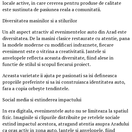
locale active, in care cererea pentru produse de calitate
este sustinuta de pasiunea reala a comunitatii.
Diversitatea masinilor si a stilurilor
Un alt aspect atractiv al evenimentelor auto din Arad este
diversitatea. De la masini clasice restaurate cu atentie, pana
la modele moderne cu modificari indraznete, fiecare
eveniment este o vitrina a creativitatii. Jantele si
anvelopele reflecta aceasta diversitate, fiind alese in
functie de stilul si scopul fiecarui proiect.
Aceasta varietate ii ajuta pe pasionati sa isi defineasca
propriile preferinte si sa isi construiasca identitatea auto,
fara a copia orbește tendintele.
Social media si extinderea impactului
In era digitala, evenimentele auto nu se limiteaza la spatiul
fizic. Imaginile si clipurile distribuite pe retelele sociale
extind impactul acestora, atragand atentia asupra Aradului
ca oras activ in zona auto. Jantele si anvelopele, fiind