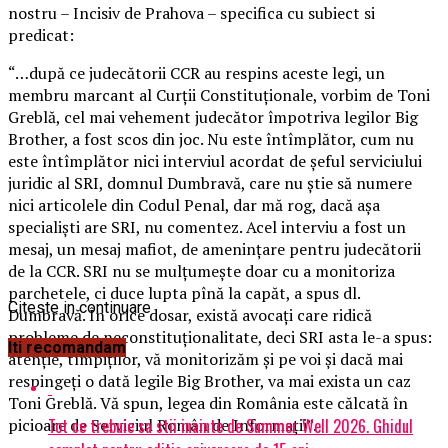
nostru – Incisiv de Prahova – specifica cu subiect si
predicat:
“…după ce judecătorii CCR au respins aceste legi, un
membru marcant al Curţii Constituţionale, vorbim de Toni
Greblă, cel mai vehement judecător împotriva legilor Big
Brother, a fost scos din joc. Nu este întîmplător, cum nu
este întîmplător nici interviul acordat de şeful serviciului
juridic al SRI, domnul Dumbravă, care nu ştie să numere
nici articolele din Codul Penal, dar mă rog, dacă aşa
specialişti are SRI, nu comentez. Acel interviu a fost un
mesaj, un mesaj mafiot, de ameninţare pentru judecătorii
de la CCR. SRI nu se mulţumeşte doar cu a monitoriza
parchetele, ci duce lupta pînă la capăt, a spus dl.
Citeste in continuare
Dumbravă. În orice dosar, există avocaţi care ridică
probleme de neconstituţionalitate, deci SRI asta le-a spus:
Iti recomandam
atenţie, tîmpiţilor, vă monitorizăm şi pe voi şi dacă mai
respingeţi o dată legile Big Brother, va mai exista un caz
Toni Greblă. Vă spun, legea din România este călcată în
Tot ce trebuie sa stii inainte de Summer Well 2026. Ghidul
picioare de Serviciul Român de Informaţii”.