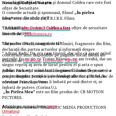
comuniştilor! Şi asta o ştie şi domnul Coldea care este fost
Necula și Gabriel Vatavu.
ofiţer de Securitate.
O comedie actuală și spumoasă, filmul
„În pielea
* Reporter: De unde ştiţi?
mea”
este distribuit de T.R.I.B.E. Films.
* Adrian Radu: Domnul Coldea a fost ofiţer de securitate
TRAILER:
https://bit.ly/InPieleaMea
înainte de 1989.
Site oficial:
inpieleamea.ro
* Reporter: Nu era cam tinerel?
Mai multe detalii, imagini de la filmări, fragmente din film,
declarații din partea actorilor și informații despre
* Adrian Radu: Da, era cam tinerel, dar uite că aşa se prind
concursuri sunt disponibile pe paginile social media ale
puterile. Eu nu ţin cu Traian Băsescu, nu am treabă, dar un
filmului de
Facebook
,
Instagram
,
TikTok
.
singur reproş aş avea de făcut pentru el şi asta o spun
public: nu a avut mînă bună la oameni. Oamenii pe care i-a
Adrian Pădurețu semnează imaginea filmului. De sunet s-a
pus în anumite poziţii s-au schimbat ulterior şi la fel de
ocupat Bogdan Ivanovici, de scenografie Anca Miron, iar de
adevărat este că puterea îi îmbată pe unii dintre ei, se
costume Francisca Vass.
îmbată de putere. (Corina U.).
„În Pielea Mea”
este un film produs de: CB MOTION
PICTURES.
Articole pe aceiasi tema:
prima
Producător asociat: MAGNETIC MEDIA PRODUCTIONS
Urmatorul