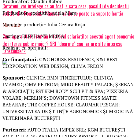
Producător: Claudiu Boboc
Cetatenii vor intelege ca au fost, a cata oara, pacaliti de decidentii
Producător executiv: Adela Mara
politici din Romania!/ Minunati-va de ce poate sa suporte hartia
Manager producție: Iulia Cezara Roșu
Nu ratati
Casting: ELEPHANT MEDIA
Cum apara statul roman interesul salariatilor acestui agent economic
de interes public major? SRI “doarme” sau iar are alte interese
Realizat cu sprijinul:
“absconse”?
Co-finanțatori:
C&C HOUSE RESIDENCE, S&I BEST
CORPORATION WEB DESIGN, CLIMA FREON
Sponsori
: CLINICA RMN TINERETULUI; CLINICA
IMAMED; OMV PETROM; MIKO BEAUTY PALACE; ȘERBAN
& ASOCIAȚII; ESTEEM BODY SCULPT & SPA; PIZZERIA
VOLARE; MERLIN’S; DOWNTOWN FITNESS MATEI
BASARAB; THE COFFEE HOUSE; CLAUMAR PESCAR;
UNIVERSITATEA DE ȘTIINȚE AGRONOMICE ȘI MEDICINĂ
VETERINARĂ BUCUREȘTI
Parteneri
: AUTO ITALIA IMPEX SRL; KGM BUCUREȘTI –
SMT PALLADY; RAZELM LUXURY RESORT – JURILOVCA;