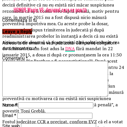
decizii definitive că nu eu există nici măcar suspiciunea
HONOR Magic V6: designul care se poartă
rezonabilă că aş fi comis vreo faptă penală, motiv pentru
care, în martie 2015 nu a fost dispusă nicio măsură
Comenteaza si tu
preventivă împotriva mea. Cu aceste probe la dosar,
procurorul a dispus trimiterea în judecată şi după
Leave a Reply
readministrarea probelor în instanţă a decis că nu există
niciun motiv dosarul să poate primi altă soluţie decât cea
Adresa ta de email nu va fi publicată.
Câmpurile obligatorii
de achitare. Eu am fost adus la
DNA
fără mandat în 22
sunt marcate cu
*
ianuarie 2015, a doua zi după ce pronunţasem la ora 11:30
Comentariu
*
a treia lege Big Brother a fi neconstiuţională. După acest
moment, pe data 10 martie 2015 am fost reţinut pentru 24
ore şi prin aceeaşi ordonanţă de reţinere s-a propus la
Înalta Curte nu arestarea preventivă, ci arestarea la
domiciliu. După judecată, au hotărât că nu există niciun
motiv pentru care împotriva mea să se fi luată vreo măsură
preventivă cu motivarea că nu există nici suspiciunea
rezonabilă că s-ar fi comis în cauză vreo faptă penală”, a
Nume
*
povestit Toni Greblă.
Email
*
Fostul judecător CCR a precizat, conform EVZ că el a votat
Site web