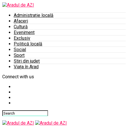
Administrație locală
Afaceri
Cultură
Eveniment
Exclusiv
Politică locală
Social
Sport
Știri din județ
Viața în Arad
Connect with us