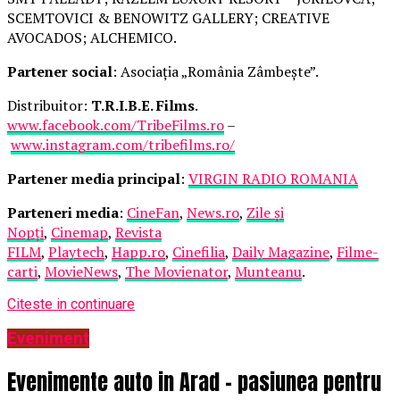
SCEMTOVICI & BENOWITZ GALLERY; CREATIVE
AVOCADOS; ALCHEMICO.
Partener social
: Asociația „România Zâmbește”.
Distribuitor:
T.R.I.B.E. Films
.
www.facebook.com/TribeFilms.ro
–
www.instagram.com/tribefilms.ro/
Partener media principal
:
VIRGIN RADIO ROMANIA
Parteneri media
:
CineFan
,
News.ro
,
Zile și
Nopți
,
Cinemap
,
Revista
FILM
,
Playtech
,
Happ.ro
,
Cinefilia
,
Daily Magazine
,
Filme-
carti
,
MovieNews
,
The Movienator
,
Munteanu
.
Citeste in continuare
Eveniment
Evenimente auto in Arad – pasiunea pentru