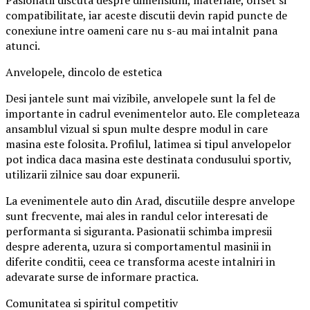
Pasionatii discuta despre dimensiuni, materiale, offset si
compatibilitate, iar aceste discutii devin rapid puncte de
conexiune intre oameni care nu s-au mai intalnit pana
atunci.
Anvelopele, dincolo de estetica
Desi jantele sunt mai vizibile, anvelopele sunt la fel de
importante in cadrul evenimentelor auto. Ele completeaza
ansamblul vizual si spun multe despre modul in care
masina este folosita. Profilul, latimea si tipul anvelopelor
pot indica daca masina este destinata condusului sportiv,
utilizarii zilnice sau doar expunerii.
La evenimentele auto din Arad, discutiile despre anvelope
sunt frecvente, mai ales in randul celor interesati de
performanta si siguranta. Pasionatii schimba impresii
despre aderenta, uzura si comportamentul masinii in
diferite conditii, ceea ce transforma aceste intalniri in
adevarate surse de informare practica.
Comunitatea si spiritul competitiv