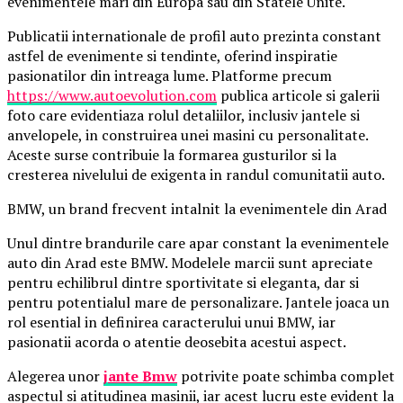
evenimentele mari din Europa sau din Statele Unite.
Publicatii internationale de profil auto prezinta constant
astfel de evenimente si tendinte, oferind inspiratie
pasionatilor din intreaga lume. Platforme precum
https://www.autoevolution.com
publica articole si galerii
foto care evidentiaza rolul detaliilor, inclusiv jantele si
anvelopele, in construirea unei masini cu personalitate.
Aceste surse contribuie la formarea gusturilor si la
cresterea nivelului de exigenta in randul comunitatii auto.
BMW, un brand frecvent intalnit la evenimentele din Arad
Unul dintre brandurile care apar constant la evenimentele
auto din Arad este BMW. Modelele marcii sunt apreciate
pentru echilibrul dintre sportivitate si eleganta, dar si
pentru potentialul mare de personalizare. Jantele joaca un
rol esential in definirea caracterului unui BMW, iar
pasionatii acorda o atentie deosebita acestui aspect.
Alegerea unor
jante Bmw
potrivite poate schimba complet
aspectul si atitudinea masinii, iar acest lucru este evident la