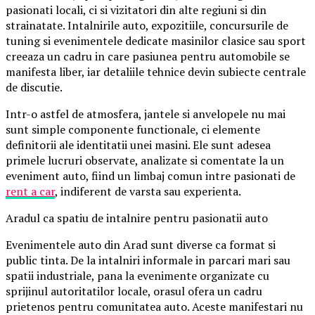
pasionati locali, ci si vizitatori din alte regiuni si din
strainatate. Intalnirile auto, expozitiile, concursurile de
tuning si evenimentele dedicate masinilor clasice sau sport
creeaza un cadru in care pasiunea pentru automobile se
manifesta liber, iar detaliile tehnice devin subiecte centrale
de discutie.
Intr-o astfel de atmosfera, jantele si anvelopele nu mai
sunt simple componente functionale, ci elemente
definitorii ale identitatii unei masini. Ele sunt adesea
primele lucruri observate, analizate si comentate la un
eveniment auto, fiind un limbaj comun intre pasionati de
rent a car
, indiferent de varsta sau experienta.
Aradul ca spatiu de intalnire pentru pasionatii auto
Evenimentele auto din Arad sunt diverse ca format si
public tinta. De la intalniri informale in parcari mari sau
spatii industriale, pana la evenimente organizate cu
sprijinul autoritatilor locale, orasul ofera un cadru
prietenos pentru comunitatea auto. Aceste manifestari nu