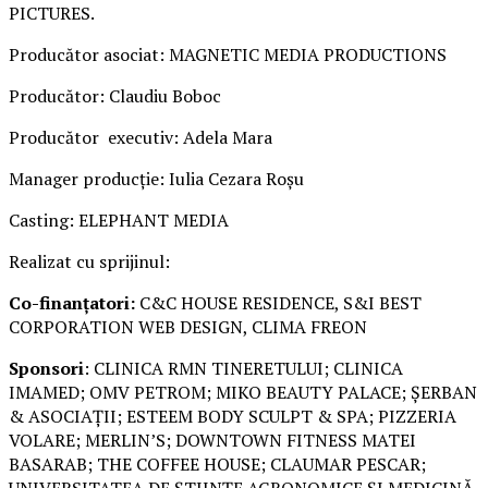
PICTURES.
Producător asociat: MAGNETIC MEDIA PRODUCTIONS
Producător: Claudiu Boboc
Producător executiv: Adela Mara
Manager producție: Iulia Cezara Roșu
Casting: ELEPHANT MEDIA
Realizat cu sprijinul:
Co-finanțatori:
C&C HOUSE RESIDENCE, S&I BEST
CORPORATION WEB DESIGN, CLIMA FREON
Sponsori
: CLINICA RMN TINERETULUI; CLINICA
IMAMED; OMV PETROM; MIKO BEAUTY PALACE; ȘERBAN
& ASOCIAȚII; ESTEEM BODY SCULPT & SPA; PIZZERIA
VOLARE; MERLIN’S; DOWNTOWN FITNESS MATEI
BASARAB; THE COFFEE HOUSE; CLAUMAR PESCAR;
UNIVERSITATEA DE ȘTIINȚE AGRONOMICE ȘI MEDICINĂ