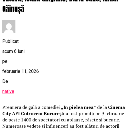
Găinușă
Publicat
acum 6 luni
pe
februarie 11, 2026
De
native
Premiera de gală a comediei
„În pielea mea”
de la
Cinema
City AFI Cotroceni București
a fost primită pe 9 februarie
de peste 1400 de spectatori cu aplauze, râsete și bucurie.
Numeroase vedete și influenceri au fost alături de actorii