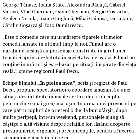
George Tănase, Ioana State, Alexandra Răduță, Gabriel
Vatavu, Vlad Gherman, Oana Gherman, Sergiu Costache,
Azaleea Necula, Ioana Ginghină, Mihai Găinușă, Daria Jane,
Cătălin Coșarcă și Toto Dumitrescu.
„Este o comedie care nu urmărește tiparele ultimelor
comedii lansate în ultimul timp la noi. Filmul are o
narațiune jucăușă cu personaje construite în jurul unei
tematici aprins dezbătută în societatea de astăzi. Filmul nu
conține înjurături și este bazat pe situații inspirate din viața
reală.”, spune regizorul Paul Decu.
Echipa filmului
„În pielea mea”
, scris și regizat de Paul
Decu, propune spectatorilor o abordare amuzantă a unei
situații des întâlnite în micile certuri dintr-un cuplu:
pentru cine e mai greu/ mai ușor. În urma unei provocări pe
care patru cupluri de prieteni o duc la bun sfârșit, după
multe peripeții, într-un weekend, personajele ajung să
câștige o altă viziune despre relațiile lor, lăsând deoparte
presupunerile, orgoliile și preconcepțiile, pentru a încerca
să comunice mai bine între ei.