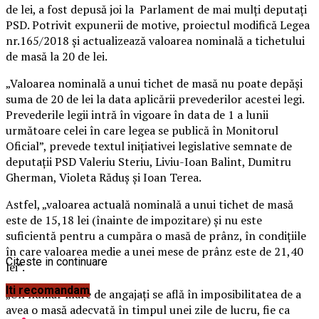
de lei, a fost depusă joi la Parlament de mai mulţi deputaţi
PSD. Potrivit expunerii de motive, proiectul modifică Legea
nr.165/2018 şi actualizează valoarea nominală a tichetului
de masă la 20 de lei.
„Valoarea nominală a unui tichet de masă nu poate depăşi
suma de 20 de lei la data aplicării prevederilor acestei legi.
Prevederile legii intră în vigoare în data de 1 a lunii
următoare celei în care legea se publică în Monitorul
Oficial”, prevede textul iniţiativei legislative semnate de
deputaţii PSD Valeriu Steriu, Liviu-Ioan Balint, Dumitru
Gherman, Violeta Răduş şi Ioan Terea.
Astfel, „valoarea actuală nominală a unui tichet de masă
este de 15,18 lei (înainte de impozitare) şi nu este
suficientă pentru a cumpăra o masă de prânz, în condiţiile
în care valoarea medie a unei mese de prânz este de 21,40
Citeste in continuare
lei”.
Iti recomandam
„Un număr mare de angajaţi se află în imposibilitatea de a
avea o masă adecvată în timpul unei zile de lucru, fie ca