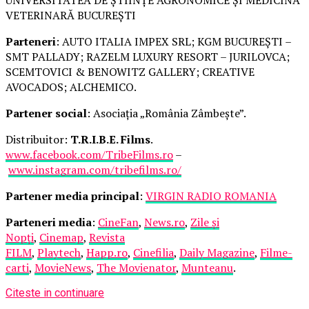
VETERINARĂ BUCUREȘTI
Parteneri
: AUTO ITALIA IMPEX SRL; KGM BUCUREȘTI –
SMT PALLADY; RAZELM LUXURY RESORT – JURILOVCA;
SCEMTOVICI & BENOWITZ GALLERY; CREATIVE
AVOCADOS; ALCHEMICO.
Partener social
: Asociația „România Zâmbește”.
Distribuitor:
T.R.I.B.E. Films
.
www.facebook.com/TribeFilms.ro
–
www.instagram.com/tribefilms.ro/
Partener media principal
:
VIRGIN RADIO ROMANIA
Parteneri media
:
CineFan
,
News.ro
,
Zile și
Nopți
,
Cinemap
,
Revista
FILM
,
Playtech
,
Happ.ro
,
Cinefilia
,
Daily Magazine
,
Filme-
carti
,
MovieNews
,
The Movienator
,
Munteanu
.
Citeste in continuare