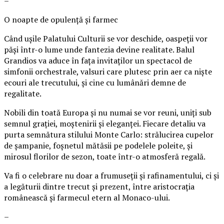
–
O noapte de opulență și farmec
Când ușile Palatului Culturii se vor deschide, oaspeții vor
păși într-o lume unde fantezia devine realitate. Balul
Grandios va aduce în fața invitaților un spectacol de
simfonii orchestrale, valsuri care plutesc prin aer ca niște
ecouri ale trecutului, și cine cu lumânări demne de
regalitate.
Nobili din toată Europa și nu numai se vor reuni, uniți sub
semnul grației, moștenirii și eleganței. Fiecare detaliu va
purta semnătura stilului Monte Carlo: strălucirea cupelor
de șampanie, foșnetul mătăsii pe podelele poleite, și
mirosul florilor de sezon, toate într-o atmosferă regală.
Va fi o celebrare nu doar a frumuseții și rafinamentului, ci și
a legăturii dintre trecut și prezent, între aristocrația
românească și farmecul etern al Monaco-ului.
–