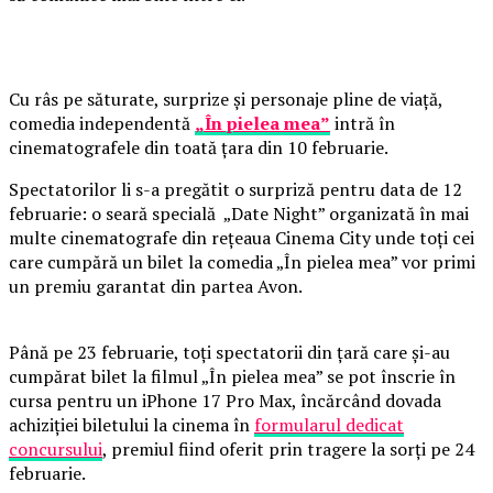
Cu râs pe săturate, surprize și personaje pline de viață,
comedia independentă
„În pielea mea”
intră în
cinematografele din toată țara din 10 februarie.
Spectatorilor li s-a pregătit o surpriză pentru data de 12
februarie: o seară specială „Date Night” organizată în mai
multe cinematografe din rețeaua Cinema City unde toți cei
care cumpără un bilet la comedia „În pielea mea” vor primi
un premiu garantat din partea Avon.
Până pe 23 februarie, toți spectatorii din țară care și-au
cumpărat bilet la filmul „În pielea mea” se pot înscrie în
cursa pentru un iPhone 17 Pro Max, încărcând dovada
achiziției biletului la cinema în
formularul dedicat
concursului
, premiul fiind oferit prin tragere la sorți pe 24
februarie.