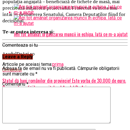
populaţia angajată – beneficiază de tichete de masă, mai
precizează iniţiatorii proiectului. Proiectul va intra mai
întâi în dezbaterea Senatului, Camera Deputaţilor fiind for
decizional.
Te-ar putea interesa și:
Am tot amânat organizarea muncii in echipa. Iată ce m-a ajutat
Comenteaza si tu
AradulDeAzi.ro
Leave a Reply
Articole pe aceiasi tema:
prima
Adresa ta de email nu va fi publicată.
Câmpurile obligatorii
Urmatorul
sunt marcate cu
*
Statul dă bani românilor din provincie! Este vorba de 30.000 de euro.
Comentariu
*
Care sunt condițiile – capital.ro | Aradul De Azi
Nu ratati
Voi spune mai multe! – capital.ro | Aradul De Azi