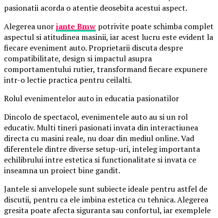
pasionatii acorda o atentie deosebita acestui aspect.
Alegerea unor
jante Bmw
potrivite poate schimba complet
aspectul si atitudinea masinii, iar acest lucru este evident la
fiecare eveniment auto. Proprietarii discuta despre
compatibilitate, design si impactul asupra
comportamentului rutier, transformand fiecare expunere
intr-o lectie practica pentru ceilalti.
Rolul evenimentelor auto in educatia pasionatilor
Dincolo de spectacol, evenimentele auto au si un rol
educativ. Multi tineri pasionati invata din interactiunea
directa cu masini reale, nu doar din mediul online. Vad
diferentele dintre diverse setup-uri, inteleg importanta
echilibrului intre estetica si functionalitate si invata ce
inseamna un proiect bine gandit.
Jantele si anvelopele sunt subiecte ideale pentru astfel de
discutii, pentru ca ele imbina estetica cu tehnica. Alegerea
gresita poate afecta siguranta sau confortul, iar exemplele