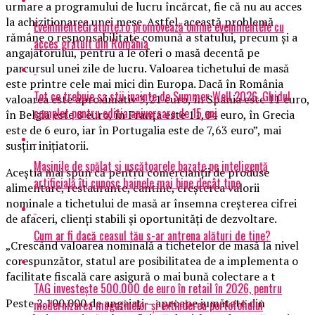
urmare a programului de lucru încărcat, fie că nu au acces
la achiziţionarea unei mese. Astfel, această problemă
EvenimenteGratuite.ro promovează online evenimentele cu
rămâne o responsabilitate comună a statului, precum şi a
acces gratuit din România
angajatorului, pentru a le oferi o masă decentă pe
parcursul unei zile de lucru. Valoarea tichetului de masă
este printre cele mai mici din Europa. Dacă în România
Tot ce trebuie sa stii inainte de Summer Well 2026. Ghidul
valoarea este aproximativ 3,21 euro, în Spania este 11 euro,
complet pentru editia aniversara de 15 ani
în Belgia este 8 euro, în Franţa este 11,04 euro, în Grecia
este de 6 euro, iar în Portugalia este de 7,63 euro”, mai
susţin iniţiatorii.
Mașinile de spălat și uscătoarele bazate pe inteligență
Aceştia mai spun că pentru comercianţii de produse
artificială îți cunosc hainele mai bine decât tine
alimentare, restaurante, cantine, creşterea valorii
nominale a tichetului de masă ar însemna creşterea cifrei
de afaceri, clienţi stabili şi oportunităţi de dezvoltare.
Cum ar fi dacă ceasul tău s-ar antrena alături de tine?
„Crescând valoarea nominală a tichetelor de masă la nivel
corespunzător, statul are posibilitatea de a implementa o
facilitate fiscală care asigură o mai bună colectare a t
TAG investește 500.000 de euro în retail în 2026, pentru
Peste 2.100.000 de angajaţi – aproape jumătate din
modernizarea magazinelor și extinderea portofoliului