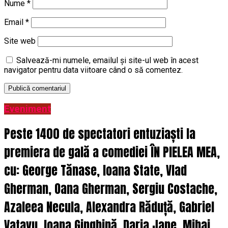
Nume
*
Email
*
Site web
Salvează-mi numele, emailul și site-ul web în acest
navigator pentru data viitoare când o să comentez.
Eveniment
Peste 1400 de spectatori entuziaști la
premiera de gală a comediei ÎN PIELEA MEA,
cu: George Tănase, Ioana State, Vlad
Gherman, Oana Gherman, Sergiu Costache,
Azaleea Necula, Alexandra Răduță, Gabriel
Vatavu, Ioana Ginghină, Daria Jane, Mihai