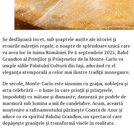
Se desfășoară încet, sub șoaptele aurite ale istoriei și
ecourile măreției regale, o noapte de splendoare unică care
va avea loc în inima României. Pe 6 septembrie 2025, Balul
Grandios al Prinților și Prințeselor de la Monte-Carlo va
umple sălile Palatului Culturii din Iași, aducând cu el
eleganța atemporală a celor mai ilustre tradiții monegasce.
De secole, Monte-Carlo este sinonim cu grația, noblețea și
arta celebrării — o lume în care prinții și prințesele,
împodobiți cu mătase și diamante, dansează pe podele de
marmură sub lumina a mii de candelabre. Acum, această
moștenire a rafinamentului părăsește Coasta de Azur și
aduce cu ea spiritul Balului Grandios, un spectacol care
depășește granițele și transformă visele în realitate.