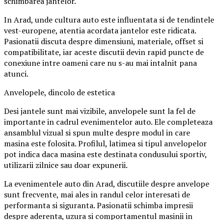
schimbarea jantelor.
In Arad, unde cultura auto este influentata si de tendintele
vest-europene, atentia acordata jantelor este ridicata.
Pasionatii discuta despre dimensiuni, materiale, offset si
compatibilitate, iar aceste discutii devin rapid puncte de
conexiune intre oameni care nu s-au mai intalnit pana
atunci.
Anvelopele, dincolo de estetica
Desi jantele sunt mai vizibile, anvelopele sunt la fel de
importante in cadrul evenimentelor auto. Ele completeaza
ansamblul vizual si spun multe despre modul in care
masina este folosita. Profilul, latimea si tipul anvelopelor
pot indica daca masina este destinata condusului sportiv,
utilizarii zilnice sau doar expunerii.
La evenimentele auto din Arad, discutiile despre anvelope
sunt frecvente, mai ales in randul celor interesati de
performanta si siguranta. Pasionatii schimba impresii
despre aderenta, uzura si comportamentul masinii in