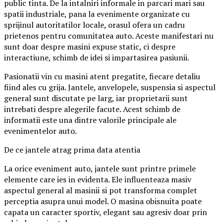
public tinta. De la intalniri informale in parcari mari sau
spatii industriale, pana la evenimente organizate cu
sprijinul autoritatilor locale, orasul ofera un cadru
prietenos pentru comunitatea auto. Aceste manifestari nu
sunt doar despre masini expuse static, ci despre
interactiune, schimb de idei si impartasirea pasiunii.
Pasionatii vin cu masini atent pregatite, fiecare detaliu
fiind ales cu grija. Jantele, anvelopele, suspensia si aspectul
general sunt discutate pe larg, iar proprietarii sunt
intrebati despre alegerile facute. Acest schimb de
informatii este una dintre valorile principale ale
evenimentelor auto.
De ce jantele atrag prima data atentia
La orice eveniment auto, jantele sunt printre primele
elemente care ies in evidenta. Ele influenteaza masiv
aspectul general al masinii si pot transforma complet
perceptia asupra unui model. O masina obisnuita poate
capata un caracter sportiv, elegant sau agresiv doar prin