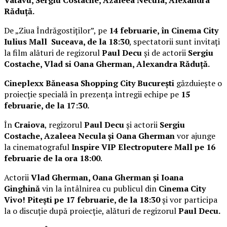
Răduță.
De „Ziua Îndrăgostiților”, pe
14 februarie, în Cinema City
Iulius Mall Suceava, de la 18:30
, spectatorii sunt invitați
la film alături de regizorul
Paul Decu
și de actorii
Sergiu
Costache, Vlad si Oana Gherman, Alexandra Răduță.
Cineplexx Băneasa Shopping City București
găzduiește o
proiecție specială în prezența întregii echipe pe
15
februarie, de la 17:30.
În
Craiova
, regizorul
Paul Decu
și actorii
Sergiu
Costache, Azaleea Necula și Oana Gherman
vor ajunge
la cinematograful
Inspire VIP Electroputere Mall pe 16
februarie de la ora 18:00
.
Actorii
Vlad Gherman, Oana Gherman și Ioana
Ginghină
vin la întâlnirea cu publicul din
Cinema City
Vivo! Pitești pe 17 februarie, de la 18:30
și vor participa
la o discuție după proiecție, alături de regizorul
Paul Decu.