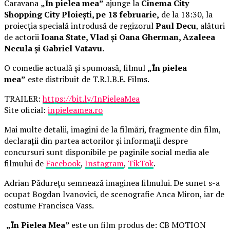
Caravana
„În pielea mea”
ajunge la
Cinema City
Shopping City Ploiești, pe 18 februarie,
de la 18:30, la
proiecția specială introdusă de regizorul
Paul Decu
, alături
de actorii
Ioana State, Vlad și Oana Gherman, Azaleea
Necula și Gabriel Vatavu.
O comedie actuală și spumoasă, filmul
„În pielea
mea”
este distribuit de T.R.I.B.E. Films.
TRAILER:
https://bit.ly/InPieleaMea
Site oficial:
inpieleamea.ro
Mai multe detalii, imagini de la filmări, fragmente din film,
declarații din partea actorilor și informații despre
concursuri sunt disponibile pe paginile social media ale
filmului de
Facebook
,
Instagram
,
TikTok
.
Adrian Pădurețu semnează imaginea filmului. De sunet s-a
ocupat Bogdan Ivanovici, de scenografie Anca Miron, iar de
costume Francisca Vass.
„În Pielea Mea”
este un film produs de: CB MOTION