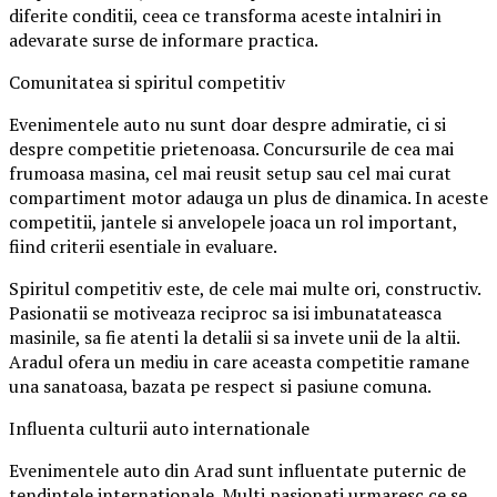
diferite conditii, ceea ce transforma aceste intalniri in
adevarate surse de informare practica.
Comunitatea si spiritul competitiv
Evenimentele auto nu sunt doar despre admiratie, ci si
despre competitie prietenoasa. Concursurile de cea mai
frumoasa masina, cel mai reusit setup sau cel mai curat
compartiment motor adauga un plus de dinamica. In aceste
competitii, jantele si anvelopele joaca un rol important,
fiind criterii esentiale in evaluare.
Spiritul competitiv este, de cele mai multe ori, constructiv.
Pasionatii se motiveaza reciproc sa isi imbunatateasca
masinile, sa fie atenti la detalii si sa invete unii de la altii.
Aradul ofera un mediu in care aceasta competitie ramane
una sanatoasa, bazata pe respect si pasiune comuna.
Influenta culturii auto internationale
Evenimentele auto din Arad sunt influentate puternic de
tendintele internationale. Multi pasionati urmaresc ce se