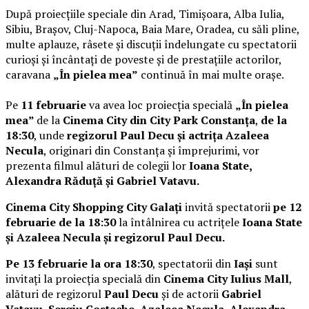
După proiecțiile speciale din Arad, Timișoara, Alba Iulia,
Sibiu, Brașov, Cluj-Napoca, Baia Mare, Oradea, cu săli pline,
multe aplauze, râsete și discuții îndelungate cu spectatorii
curioși și încântați de poveste și de prestațiile actorilor,
caravana
„În pielea mea”
continuă în mai multe orașe.
Pe
11 februarie
va avea loc proiecția specială
„În pielea
mea”
de la
Cinema City din City Park Constanța
,
de la
18:30
, unde
regizorul Paul Decu și actrița Azaleea
Necula
, originari din Constanța și împrejurimi, vor
prezenta filmul alături de colegii lor
Ioana State,
Alexandra Răduță și Gabriel Vatavu.
Cinema City Shopping City Galați
invită spectatorii
pe 12
februarie de la 18:30
la întâlnirea cu actrițele
Ioana State
și Azaleea Necula și regizorul Paul Decu.
Pe 13 februarie la ora 18:30
, spectatorii din
Iași
sunt
invitați la proiecția specială din
Cinema City Iulius Mall
,
alături de regizorul
Paul Decu
și de actorii
Gabriel
Vatavu, Sergiu Costache, Azaleea Necula, Alexandra