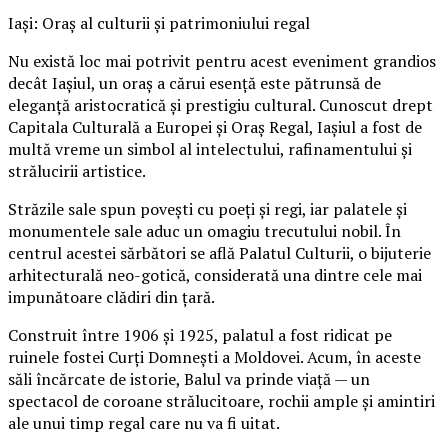
Iași: Oraș al culturii și patrimoniului regal
Nu există loc mai potrivit pentru acest eveniment grandios
decât Iașiul, un oraș a cărui esență este pătrunsă de
eleganță aristocratică și prestigiu cultural. Cunoscut drept
Capitala Culturală a Europei și Oraș Regal, Iașiul a fost de
multă vreme un simbol al intelectului, rafinamentului și
strălucirii artistice.
Străzile sale spun povești cu poeți și regi, iar palatele și
monumentele sale aduc un omagiu trecutului nobil. În
centrul acestei sărbători se află Palatul Culturii, o bijuterie
arhitecturală neo-gotică, considerată una dintre cele mai
impunătoare clădiri din țară.
Construit între 1906 și 1925, palatul a fost ridicat pe
ruinele fostei Curți Domnești a Moldovei. Acum, în aceste
săli încărcate de istorie, Balul va prinde viață — un
spectacol de coroane strălucitoare, rochii ample și amintiri
ale unui timp regal care nu va fi uitat.