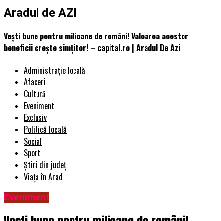
Aradul de AZI
Veşti bune pentru milioane de români! Valoarea acestor
beneficii creşte simţitor! – capital.ro | Aradul De Azi
Administrație locală
Afaceri
Cultură
Eveniment
Exclusiv
Politică locală
Social
Sport
Știri din județ
Viața în Arad
Eveniment