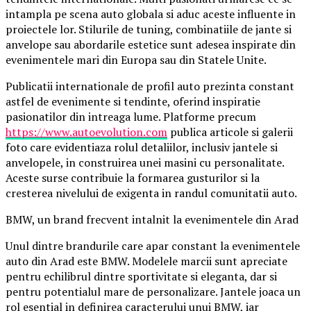
intampla pe scena auto globala si aduc aceste influente in
proiectele lor. Stilurile de tuning, combinatiile de jante si
anvelope sau abordarile estetice sunt adesea inspirate din
evenimentele mari din Europa sau din Statele Unite.
Publicatii internationale de profil auto prezinta constant
astfel de evenimente si tendinte, oferind inspiratie
pasionatilor din intreaga lume. Platforme precum
https://www.autoevolution.com
publica articole si galerii
foto care evidentiaza rolul detaliilor, inclusiv jantele si
anvelopele, in construirea unei masini cu personalitate.
Aceste surse contribuie la formarea gusturilor si la
cresterea nivelului de exigenta in randul comunitatii auto.
BMW, un brand frecvent intalnit la evenimentele din Arad
Unul dintre brandurile care apar constant la evenimentele
auto din Arad este BMW. Modelele marcii sunt apreciate
pentru echilibrul dintre sportivitate si eleganta, dar si
pentru potentialul mare de personalizare. Jantele joaca un
rol esential in definirea caracterului unui BMW, iar