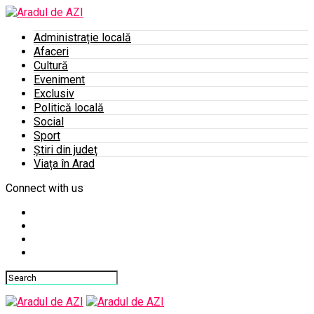
Administrație locală
Afaceri
Cultură
Eveniment
Exclusiv
Politică locală
Social
Sport
Știri din județ
Viața în Arad
Connect with us