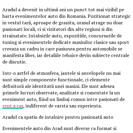
Aradul a devenit in ultimii ani un punct tot mai vizibil pe
harta evenimentelor auto din Romania. Pozitionat strategic
in vestul tarii, aproape de granita, orasul atrage nu doar
pasionati locali, ci si vizitatori din alte regiuni si din
strainatate. Intalnirile auto, expozitiile, concursurile de
tuning si evenimentele dedicate masinilor clasice sau sport
creeaza un cadru in care pasiunea pentru automobile se
manifesta liber, iar detaliile tehnice devin subiecte centrale
de discutie.
Intr-o astfel de atmosfera, jantele si anvelopele nu mai
sunt simple componente functionale, ci elemente
definitorii ale identitatii unei masini. Ele sunt adesea
primele lucruri observate, analizate si comentate la un
eveniment auto, fiind un limbaj comun intre pasionati de
rent a car
, indiferent de varsta sau experienta.
Aradul ca spatiu de intalnire pentru pasionatii auto
Evenimentele auto din Arad sunt diverse ca format si