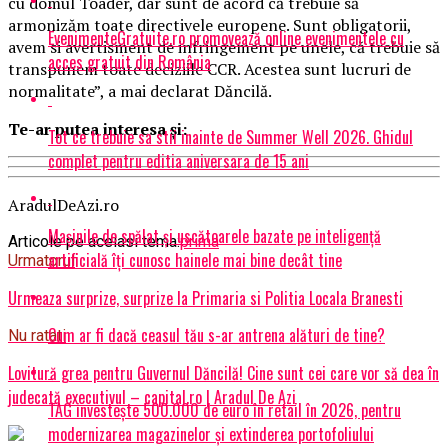
cu domul Toader, dar sunt de acord că trebuie să
armonizăm toate directivele europene. Sunt obligatorii,
EvenimenteGratuite.ro promovează online evenimentele cu
avem si avertisment de infringement pe unele, că trebuie să
acces gratuit din România
transpunem toate deciziile CCR. Acestea sunt lucruri de
normalitate”, a mai declarat Dăncilă.
Te-ar putea interesa și:
Tot ce trebuie sa stii inainte de Summer Well 2026. Ghidul
complet pentru editia aniversara de 15 ani
AradulDeAzi.ro
Mașinile de spălat și uscătoarele bazate pe inteligență
Articole pe aceiasi tema:
prima
artificială îți cunosc hainele mai bine decât tine
Urmatorul
Urmeaza surprize, surprize la Primaria si Politia Locala Branesti
Cum ar fi dacă ceasul tău s-ar antrena alături de tine?
Nu ratati
Lovitură grea pentru Guvernul Dăncilă! Cine sunt cei care vor să dea în
judecată executivul – capital.ro | Aradul De Azi
TAG investește 500.000 de euro în retail în 2026, pentru
modernizarea magazinelor și extinderea portofoliului