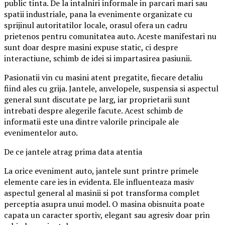
public tinta. De la intalniri informale in parcari mari sau
spatii industriale, pana la evenimente organizate cu
sprijinul autoritatilor locale, orasul ofera un cadru
prietenos pentru comunitatea auto. Aceste manifestari nu
sunt doar despre masini expuse static, ci despre
interactiune, schimb de idei si impartasirea pasiunii.
Pasionatii vin cu masini atent pregatite, fiecare detaliu
fiind ales cu grija. Jantele, anvelopele, suspensia si aspectul
general sunt discutate pe larg, iar proprietarii sunt
intrebati despre alegerile facute. Acest schimb de
informatii este una dintre valorile principale ale
evenimentelor auto.
De ce jantele atrag prima data atentia
La orice eveniment auto, jantele sunt printre primele
elemente care ies in evidenta. Ele influenteaza masiv
aspectul general al masinii si pot transforma complet
perceptia asupra unui model. O masina obisnuita poate
capata un caracter sportiv, elegant sau agresiv doar prin