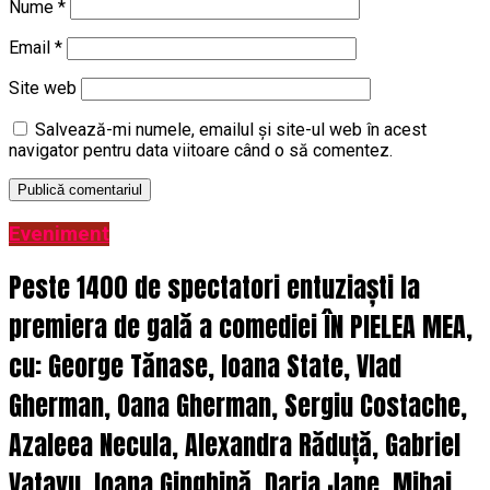
Nume
*
Email
*
Site web
Salvează-mi numele, emailul și site-ul web în acest
navigator pentru data viitoare când o să comentez.
Eveniment
Peste 1400 de spectatori entuziaști la
premiera de gală a comediei ÎN PIELEA MEA,
cu: George Tănase, Ioana State, Vlad
Gherman, Oana Gherman, Sergiu Costache,
Azaleea Necula, Alexandra Răduță, Gabriel
Vatavu, Ioana Ginghină, Daria Jane, Mihai