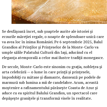
Se desfășoară încet, sub șoaptele aurite ale istoriei și
ecourile măreției regale, o noapte de splendoare unică care
va avea loc în inima României. Pe 6 septembrie 2025, Balul
Grandios al Prinților și Prințeselor de la Monte-Carlo va
umple sălile Palatului Culturii din Iași, aducând cu el
eleganța atemporală a celor mai ilustre tradiții monegasce.
De secole, Monte-Carlo este sinonim cu grația, noblețea și
arta celebrării — o lume în care prinții și prințesele,
împodobiți cu mătase și diamante, dansează pe podele de
marmură sub lumina a mii de candelabre. Acum, această
moștenire a rafinamentului părăsește Coasta de Azur și
aduce cu ea spiritul Balului Grandios, un spectacol care
depășește granițele și transformă visele în realitate.