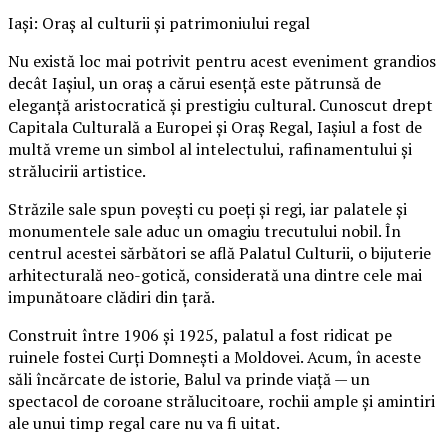
Iași: Oraș al culturii și patrimoniului regal
Nu există loc mai potrivit pentru acest eveniment grandios
decât Iașiul, un oraș a cărui esență este pătrunsă de
eleganță aristocratică și prestigiu cultural. Cunoscut drept
Capitala Culturală a Europei și Oraș Regal, Iașiul a fost de
multă vreme un simbol al intelectului, rafinamentului și
strălucirii artistice.
Străzile sale spun povești cu poeți și regi, iar palatele și
monumentele sale aduc un omagiu trecutului nobil. În
centrul acestei sărbători se află Palatul Culturii, o bijuterie
arhitecturală neo-gotică, considerată una dintre cele mai
impunătoare clădiri din țară.
Construit între 1906 și 1925, palatul a fost ridicat pe
ruinele fostei Curți Domnești a Moldovei. Acum, în aceste
săli încărcate de istorie, Balul va prinde viață — un
spectacol de coroane strălucitoare, rochii ample și amintiri
ale unui timp regal care nu va fi uitat.