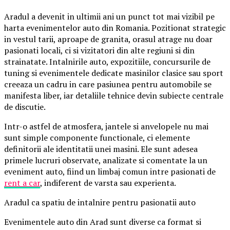
Aradul a devenit in ultimii ani un punct tot mai vizibil pe
harta evenimentelor auto din Romania. Pozitionat strategic
in vestul tarii, aproape de granita, orasul atrage nu doar
pasionati locali, ci si vizitatori din alte regiuni si din
strainatate. Intalnirile auto, expozitiile, concursurile de
tuning si evenimentele dedicate masinilor clasice sau sport
creeaza un cadru in care pasiunea pentru automobile se
manifesta liber, iar detaliile tehnice devin subiecte centrale
de discutie.
Intr-o astfel de atmosfera, jantele si anvelopele nu mai
sunt simple componente functionale, ci elemente
definitorii ale identitatii unei masini. Ele sunt adesea
primele lucruri observate, analizate si comentate la un
eveniment auto, fiind un limbaj comun intre pasionati de
rent a car
, indiferent de varsta sau experienta.
Aradul ca spatiu de intalnire pentru pasionatii auto
Evenimentele auto din Arad sunt diverse ca format si