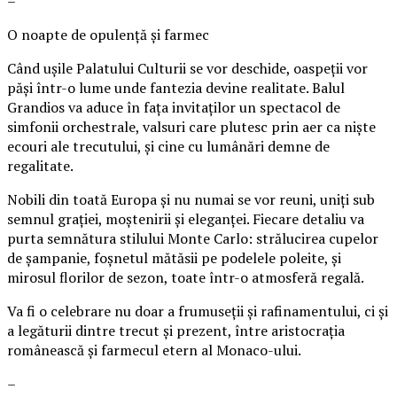
–
O noapte de opulență și farmec
Când ușile Palatului Culturii se vor deschide, oaspeții vor
păși într-o lume unde fantezia devine realitate. Balul
Grandios va aduce în fața invitaților un spectacol de
simfonii orchestrale, valsuri care plutesc prin aer ca niște
ecouri ale trecutului, și cine cu lumânări demne de
regalitate.
Nobili din toată Europa și nu numai se vor reuni, uniți sub
semnul grației, moștenirii și eleganței. Fiecare detaliu va
purta semnătura stilului Monte Carlo: strălucirea cupelor
de șampanie, foșnetul mătăsii pe podelele poleite, și
mirosul florilor de sezon, toate într-o atmosferă regală.
Va fi o celebrare nu doar a frumuseții și rafinamentului, ci și
a legăturii dintre trecut și prezent, între aristocrația
românească și farmecul etern al Monaco-ului.
–