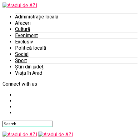
Administrație locală
Afaceri
Cultură
Eveniment
Exclusiv
Politică locală
Social
Sport
Știri din județ
Viața în Arad
Connect with us