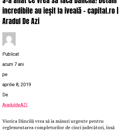
S-a aflat ce vrea să facă Dăncilă! Detalii
incredibile au ieșit la iveală – capital.ro |
Aradul De Azi
Publicat
acum 7 ani
pe
aprilie 8, 2019
De
AraduldeAZI
Viorica Dăncilă vrea să ia măsuri urgente pentru
reglementarea completurilor de cinci judecători, însă