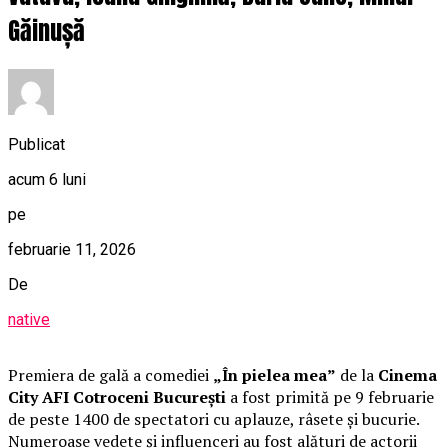
Găinușă
Publicat
acum 6 luni
pe
februarie 11, 2026
De
native
Premiera de gală a comediei
„În pielea mea”
de la
Cinema
City AFI Cotroceni București
a fost primită pe 9 februarie
de peste 1400 de spectatori cu aplauze, râsete și bucurie.
Numeroase vedete și influenceri au fost alături de actorii