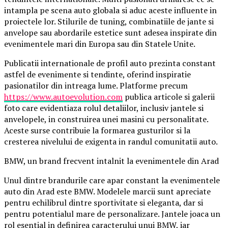
intampla pe scena auto globala si aduc aceste influente in
proiectele lor. Stilurile de tuning, combinatiile de jante si
anvelope sau abordarile estetice sunt adesea inspirate din
evenimentele mari din Europa sau din Statele Unite.
Publicatii internationale de profil auto prezinta constant
astfel de evenimente si tendinte, oferind inspiratie
pasionatilor din intreaga lume. Platforme precum
https://www.autoevolution.com
publica articole si galerii
foto care evidentiaza rolul detaliilor, inclusiv jantele si
anvelopele, in construirea unei masini cu personalitate.
Aceste surse contribuie la formarea gusturilor si la
cresterea nivelului de exigenta in randul comunitatii auto.
BMW, un brand frecvent intalnit la evenimentele din Arad
Unul dintre brandurile care apar constant la evenimentele
auto din Arad este BMW. Modelele marcii sunt apreciate
pentru echilibrul dintre sportivitate si eleganta, dar si
pentru potentialul mare de personalizare. Jantele joaca un
rol esential in definirea caracterului unui BMW, iar