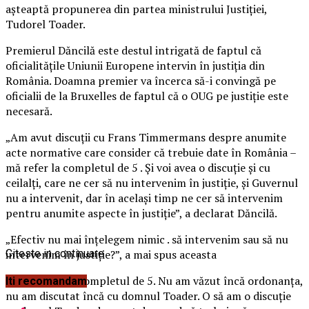
așteaptă propunerea din partea ministrului Justiției,
Tudorel Toader.
Premierul Dăncilă este destul intrigată de faptul că
oficialitățile Uniunii Europene intervin în justiția din
România. Doamna premier va încerca să-i convingă pe
oficialii de la Bruxelles de faptul că o OUG pe justiție este
necesară.
„Am avut discuţii cu Frans Timmermans despre anumite
acte normative care consider că trebuie date în România –
mă refer la completul de 5 . Şi voi avea o discuţie şi cu
ceilalţi, care ne cer să nu intervenim în justiţie, şi Guvernul
nu a intervenit, dar în acelaşi timp ne cer să intervenim
pentru anumite aspecte în justiţie”, a declarat Dăncilă.
„Efectiv nu mai înţelegem nimic . să intervenim sau să nu
intervenim în justiţie?”, a mai spus aceasta
Citeste in continuare
„Am vorbit de completul de 5. Nu am văzut încă ordonanţa,
Iti recomandam
nu am discutat încă cu domnul Toader. O să am o discuţie