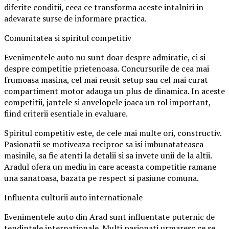
diferite conditii, ceea ce transforma aceste intalniri in
adevarate surse de informare practica.
Comunitatea si spiritul competitiv
Evenimentele auto nu sunt doar despre admiratie, ci si
despre competitie prietenoasa. Concursurile de cea mai
frumoasa masina, cel mai reusit setup sau cel mai curat
compartiment motor adauga un plus de dinamica. In aceste
competitii, jantele si anvelopele joaca un rol important,
fiind criterii esentiale in evaluare.
Spiritul competitiv este, de cele mai multe ori, constructiv.
Pasionatii se motiveaza reciproc sa isi imbunatateasca
masinile, sa fie atenti la detalii si sa invete unii de la altii.
Aradul ofera un mediu in care aceasta competitie ramane
una sanatoasa, bazata pe respect si pasiune comuna.
Influenta culturii auto internationale
Evenimentele auto din Arad sunt influentate puternic de
tendintele internationale. Multi pasionati urmaresc ce se