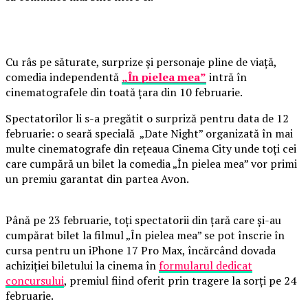
Cu râs pe săturate, surprize și personaje pline de viață,
comedia independentă
„În pielea mea”
intră în
cinematografele din toată țara din 10 februarie.
Spectatorilor li s-a pregătit o surpriză pentru data de 12
februarie: o seară specială „Date Night” organizată în mai
multe cinematografe din rețeaua Cinema City unde toți cei
care cumpără un bilet la comedia „În pielea mea” vor primi
un premiu garantat din partea Avon.
Până pe 23 februarie, toți spectatorii din țară care și-au
cumpărat bilet la filmul „În pielea mea” se pot înscrie în
cursa pentru un iPhone 17 Pro Max, încărcând dovada
achiziției biletului la cinema în
formularul dedicat
concursului
, premiul fiind oferit prin tragere la sorți pe 24
februarie.