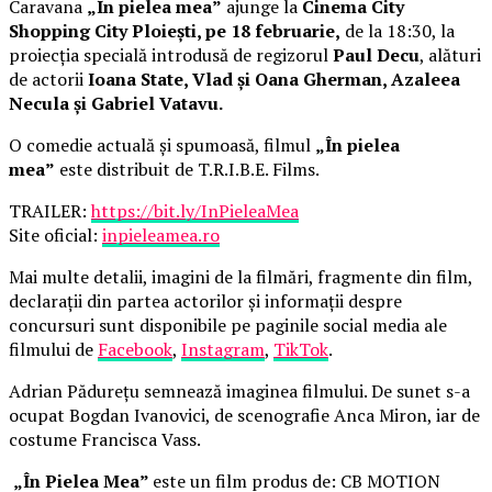
Caravana
„În pielea mea”
ajunge la
Cinema City
Shopping City Ploiești, pe 18 februarie,
de la 18:30, la
proiecția specială introdusă de regizorul
Paul Decu
, alături
de actorii
Ioana State, Vlad și Oana Gherman, Azaleea
Necula și Gabriel Vatavu.
O comedie actuală și spumoasă, filmul
„În pielea
mea”
este distribuit de T.R.I.B.E. Films.
TRAILER:
https://bit.ly/InPieleaMea
Site oficial:
inpieleamea.ro
Mai multe detalii, imagini de la filmări, fragmente din film,
declarații din partea actorilor și informații despre
concursuri sunt disponibile pe paginile social media ale
filmului de
Facebook
,
Instagram
,
TikTok
.
Adrian Pădurețu semnează imaginea filmului. De sunet s-a
ocupat Bogdan Ivanovici, de scenografie Anca Miron, iar de
costume Francisca Vass.
„În Pielea Mea”
este un film produs de: CB MOTION