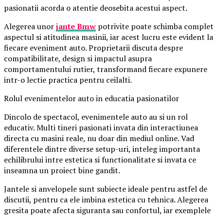
pasionatii acorda o atentie deosebita acestui aspect.
Alegerea unor
jante Bmw
potrivite poate schimba complet
aspectul si atitudinea masinii, iar acest lucru este evident la
fiecare eveniment auto. Proprietarii discuta despre
compatibilitate, design si impactul asupra
comportamentului rutier, transformand fiecare expunere
intr-o lectie practica pentru ceilalti.
Rolul evenimentelor auto in educatia pasionatilor
Dincolo de spectacol, evenimentele auto au si un rol
educativ. Multi tineri pasionati invata din interactiunea
directa cu masini reale, nu doar din mediul online. Vad
diferentele dintre diverse setup-uri, inteleg importanta
echilibrului intre estetica si functionalitate si invata ce
inseamna un proiect bine gandit.
Jantele si anvelopele sunt subiecte ideale pentru astfel de
discutii, pentru ca ele imbina estetica cu tehnica. Alegerea
gresita poate afecta siguranta sau confortul, iar exemplele