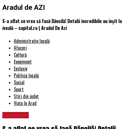
Aradul de AZI
S-a aflat ce vrea să facă Dăncilă! Detalii incredibile au ieșit la
iveală – capital.ro | Aradul De Azi
Administrație locală
Afaceri
Cultură
Eveniment
Exclusiv
Politică locală
Social
Sport
Știri din județ
Viața în Arad
Eveniment