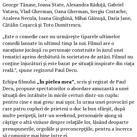
George Tănase, Ioana State, Alexandra Răduță, Gabriel
Vatavu, Vlad Gherman, Oana Gherman, Sergiu Costache,
Azaleea Necula, Ioana Ginghină, Mihai Găinușă, Daria Jane,
Cătălin Coșarcă și Toto Dumitrescu.
„Este o comedie care nu urmărește tiparele ultimelor
comedii lansate în ultimul timp la noi. Filmul are o
narațiune jucăușă cu personaje construite în jurul unei
tematici aprins dezbătută în societatea de astăzi. Filmul nu
conține înjurături și este bazat pe situații inspirate din viața
reală.”, spune regizorul Paul Decu.
Echipa filmului
„În pielea mea”
, scris și regizat de Paul
Decu, propune spectatorilor o abordare amuzantă a unei
situații des întâlnite în micile certuri dintr-un cuplu:
pentru cine e mai greu/ mai ușor. În urma unei provocări pe
care patru cupluri de prieteni o duc la bun sfârșit, după
multe peripeții, într-un weekend, personajele ajung să
câștige o altă viziune despre relațiile lor, lăsând deoparte
presupunerile, orgoliile și preconcepțiile, pentru a încerca
să comunice mai bine între ei.