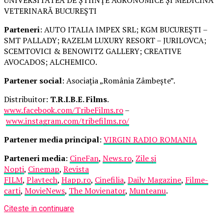
VETERINARĂ BUCUREȘTI
Parteneri
: AUTO ITALIA IMPEX SRL; KGM BUCUREȘTI –
SMT PALLADY; RAZELM LUXURY RESORT – JURILOVCA;
SCEMTOVICI & BENOWITZ GALLERY; CREATIVE
AVOCADOS; ALCHEMICO.
Partener social
: Asociația „România Zâmbește”.
Distribuitor:
T.R.I.B.E. Films
.
www.facebook.com/TribeFilms.ro
–
www.instagram.com/tribefilms.ro/
Partener media principal
:
VIRGIN RADIO ROMANIA
Parteneri media
:
CineFan
,
News.ro
,
Zile și
Nopți
,
Cinemap
,
Revista
FILM
,
Playtech
,
Happ.ro
,
Cinefilia
,
Daily Magazine
,
Filme-
carti
,
MovieNews
,
The Movienator
,
Munteanu
.
Citeste in continuare