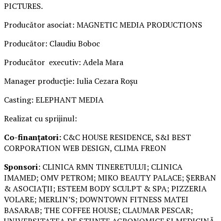
PICTURES.
Producător asociat: MAGNETIC MEDIA PRODUCTIONS
Producător: Claudiu Boboc
Producător executiv: Adela Mara
Manager producție: Iulia Cezara Roșu
Casting: ELEPHANT MEDIA
Realizat cu sprijinul:
Co-finanțatori:
C&C HOUSE RESIDENCE, S&I BEST
CORPORATION WEB DESIGN, CLIMA FREON
Sponsori
: CLINICA RMN TINERETULUI; CLINICA
IMAMED; OMV PETROM; MIKO BEAUTY PALACE; ȘERBAN
& ASOCIAȚII; ESTEEM BODY SCULPT & SPA; PIZZERIA
VOLARE; MERLIN’S; DOWNTOWN FITNESS MATEI
BASARAB; THE COFFEE HOUSE; CLAUMAR PESCAR;
UNIVERSITATEA DE ȘTIINȚE AGRONOMICE ȘI MEDICINĂ