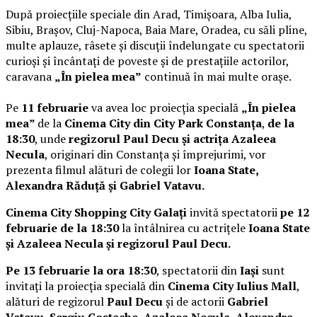
După proiecțiile speciale din Arad, Timișoara, Alba Iulia,
Sibiu, Brașov, Cluj-Napoca, Baia Mare, Oradea, cu săli pline,
multe aplauze, râsete și discuții îndelungate cu spectatorii
curioși și încântați de poveste și de prestațiile actorilor,
caravana
„În pielea mea”
continuă în mai multe orașe.
Pe
11 februarie
va avea loc proiecția specială
„În pielea
mea”
de la
Cinema City din City Park Constanța
,
de la
18:30
, unde
regizorul Paul Decu și actrița Azaleea
Necula
, originari din Constanța și împrejurimi, vor
prezenta filmul alături de colegii lor
Ioana State,
Alexandra Răduță și Gabriel Vatavu.
Cinema City Shopping City Galați
invită spectatorii
pe 12
februarie de la 18:30
la întâlnirea cu actrițele
Ioana State
și Azaleea Necula și regizorul Paul Decu.
Pe 13 februarie la ora 18:30
, spectatorii din
Iași
sunt
invitați la proiecția specială din
Cinema City Iulius Mall
,
alături de regizorul
Paul Decu
și de actorii
Gabriel
Vatavu, Sergiu Costache, Azaleea Necula, Alexandra