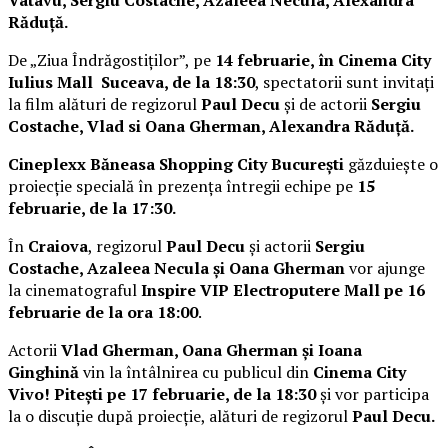
Răduță.
De „Ziua Îndrăgostiților”, pe
14 februarie, în Cinema City
Iulius Mall Suceava, de la 18:30
, spectatorii sunt invitați
la film alături de regizorul
Paul Decu
și de actorii
Sergiu
Costache, Vlad si Oana Gherman, Alexandra Răduță.
Cineplexx Băneasa Shopping City București
găzduiește o
proiecție specială în prezența întregii echipe pe
15
februarie, de la 17:30.
În
Craiova
, regizorul
Paul Decu
și actorii
Sergiu
Costache, Azaleea Necula și Oana Gherman
vor ajunge
la cinematograful
Inspire VIP Electroputere Mall pe 16
februarie de la ora 18:00
.
Actorii
Vlad Gherman, Oana Gherman și Ioana
Ginghină
vin la întâlnirea cu publicul din
Cinema City
Vivo! Pitești pe 17 februarie, de la 18:30
și vor participa
la o discuție după proiecție, alături de regizorul
Paul Decu.