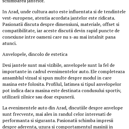
schimbarea jantelor.
In Arad, unde cultura auto este influentata si de tendintele
vest-europene, atentia acordata jantelor este ridicata.
Pasionatii discuta despre dimensiuni, materiale, offset si
compatibilitate, iar aceste discutii devin rapid puncte de
conexiune intre oameni care nu s-au mai intalnit pana
atunci.
Anvelopele, dincolo de estetica
Desi jantele sunt mai vizibile, anvelopele sunt la fel de
importante in cadrul evenimentelor auto. Ele completeaza
ansamblul vizual si spun multe despre modul in care
masina este folosita. Profilul, latimea si tipul anvelopelor
pot indica daca masina este destinata condusului sportiv,
utilizarii zilnice sau doar expunerii.
La evenimentele auto din Arad, discutiile despre anvelope
sunt frecvente, mai ales in randul celor interesati de
performanta si siguranta. Pasionatii schimba impresii
despre aderenta, uzura si comportamentul masinii in